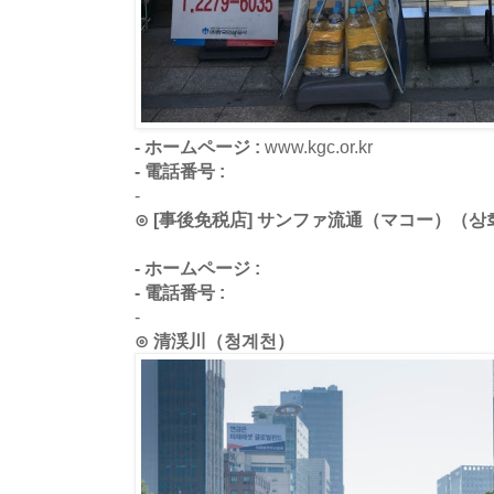
- ホームページ :
www.kgc.or.kr
- 電話番号 :
-
⊙ [事後免税店] サンファ流通（マコー）（
- ホームページ :
- 電話番号 :
-
⊙ 清渓川（청계천）