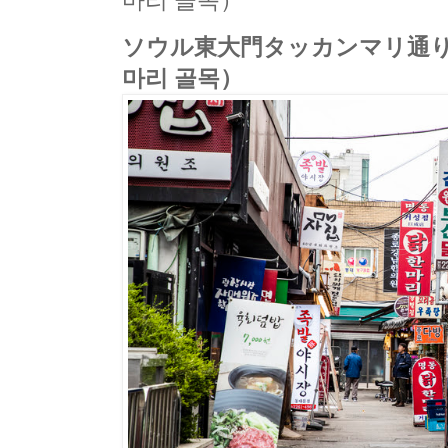
마리 골목）
ソウル東大門タッカンマリ通り
마리 골목）