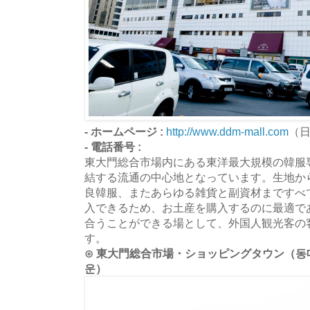
- ホームページ :
http://www.ddm-mall.com
（
- 電話番号 :
東大門総合市場内にある東洋最大規模の韓服
結する流通の中心地となっています。生地か
良韓服、またあらゆる雑貨と副資材まですべ
入できるため、お土産を購入するのに最適で
合うことができる場として、外国人観光客の
す。
⊙ 東大門総合市場・ショッピングタウン（동대
운）