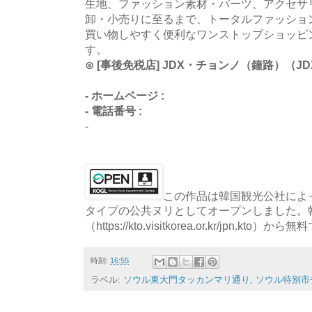
生地、ファッション素材・パーツ、アクセサ
卸・小売りに至るまで、トータルファッショ
買い物しやすく便利なワンストップショッピ
す。
⊙ [事後免税店] JDX・チョンノ（鐘路）（JD
- ホームページ :
- 電話番号 :
-
この作品は韓国観光公社によっ
タイプの公共ヌリとしてオープンしました。
（https://kto.visitkorea.or.kr/jpn.
時刻:
16:55
ラベル:
ソウル東大門タッカンマリ通り
,
ソウル特別市