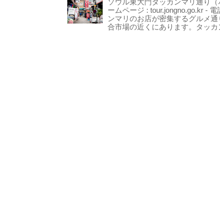
ソウル東大門タッカンマリ通り（서울
ームページ : tour.jongno.go.kr - 
ンマリのお店が密集するグルメ通
合市場の近くにあります。タッカン