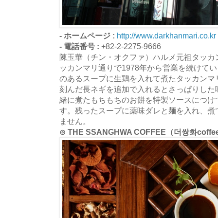
- ホームページ :
http://www.darkhanmari.co.kr
- 電話番号 :
+82-2-2275-9666
陳玉華（チン・オクファ）ハルメ元祖タッカ
ッカンマリ通りで1978年から営業を続けて
のあるスープに生鶏を入れて煮たタッカンマ
刻んだ長ネギを追加で入れるとさっぱりした
緒に煮たもちもちのお餅を特製ソースにつけ
す。残ったスープに薬味ダレと麺を入れ、煮
ません。
⊙ THE SSANGHWA COFFEE（더쌍화coffe