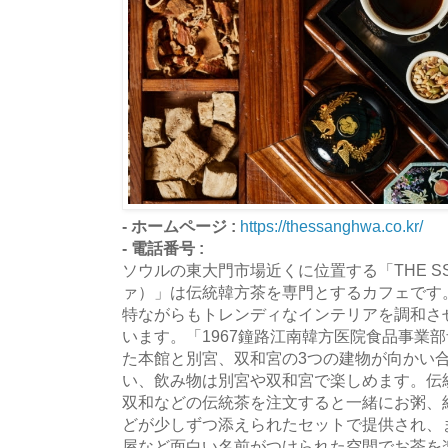
- ホームページ :
https://thessanghwa.co.kr/
- 電話番号 :
ソウルの東大門市場近くに位置する「THE S
ァ）」は伝統韓方茶を専門とするカフェです
特ながらもトレンディなインテリアを調和さ
います。「1967鐘路江南韓方医院食品事業
た本館と別宮、双和宮の3つの建物が向かい
い、飲み物は別宮や双和宮で楽しめます。伝
双和などの伝統茶を注文すると一緒にお粥、
どが少しずつ添えられたセットで提供され、
屋など面白い名前がつけられた空間でお茶を