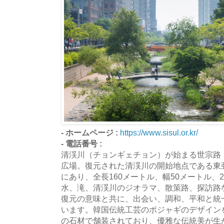
- ホームページ :
https://www.sisul.or.kr/
- 電話番号 :
清渓川（チョンギェチョン）が始まる世宗路
広場。復元された清渓川の開始地点である東
にあり、全長160メートル、幅50メートル、2
水、滝、清渓川のジオラマ、散策路、探訪路
復元の意味と共に、出会い、調和、平和と統
います。韓国伝統工芸のポジャギのデザイン
の石材で舗装されており、優雅な伝統美が生