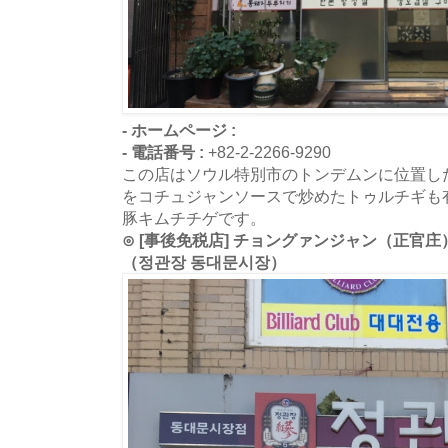
- ホームページ :
- 電話番号 :
+82-2-2266-9290
この店はソウル特別市のトンデムンに位置し
をコチュジャンソースで炒めたトゥルチギも
豚キムチチゲです。
⊙ [事後免税店] チョングァンジャン（正官
（정관장 동대문시장）