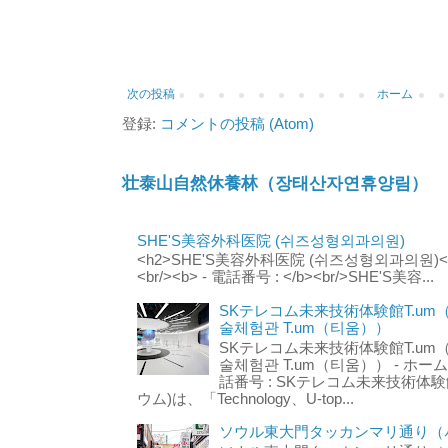
次の投稿
ホーム
登録:
コメントの投稿 (Atom)
壮泰山自然休養林（장태산자연휴양림）
SHE'S美容外科医院 (쉬즈성형외과의원)
<h2>SHE'S美容外科医院 (쉬즈성형외과의원)</h2
<br/><b> - 電話番号 : </b><br/>SHE'S美容...
SKテレコム未来技術体験館T.um
술체험관 T.um（티움））
SKテレコム未来技術体験館T.um
술체험관 T.um（티움）） - ホームページ 
話番号 : SKテレコム未来技術体験
ウム)は、「Technology、U-top...
ソウル東大門タッカンマリ通り（서