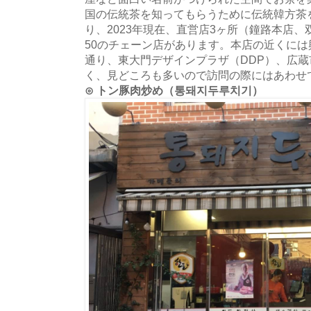
国の伝統茶を知ってもらうために伝統韓方茶
り、2023年現在、直営店3ヶ所（鐘路本店
50のチェーン店があります。本店の近くに
通り、東大門デザインプラザ（DDP）、広
く、見どころも多いので訪問の際にはあわせ
⊙ トン豚肉炒め（통돼지두루치기）