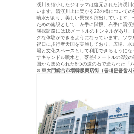
渓川を縮小したジオラマは復元された清渓川
います。清渓川上に架かる22の橋について
噴水があり、美しい景観を演出しています。
ための施設として、左手に階段、右手に清渓
渓探訪路には18メートルのトンネルがあり
クな体験ができるようになっています。ソウ
祝日に歩行者天国を実施しており、広場、水
場と文化スペースとして利用できるようにな
すキャンドル噴水と、落差4メートルの2段
国から集められた8つの道の石で造られた「
⊙ 東大門総合市場韓服商店街（동대문종합시