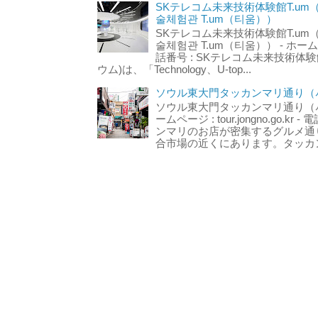
SKテレコム未来技術体験館T.um
술체험관 T.um（티움））
SKテレコム未来技術体験館T.um
술체험관 T.um（티움）） - ホームページ 
話番号 : SKテレコム未来技術体験
ウム)は、「Technology、U-top...
ソウル東大門タッカンマリ通り（서
ソウル東大門タッカンマリ通り（서울
ームページ : tour.jongno.go.kr - 
ンマリのお店が密集するグルメ通
合市場の近くにあります。タッカン