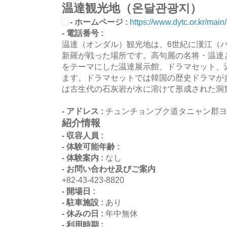
温達観光地（온달관광지）
- ホームページ :
https://www.dytc.or.kr/main
- 電話番号 :
温達（オンダル）観光地は、6世紀に漢江（
新羅が戦った場所です。高句麗の名将・温達
をテーマにした温達展示館、ドラマセット、
ます。ドラマセットでは韓国の歴史ドラマが
は古生代の石灰岩が水に溶けて形成された洞
- アドレス :
チュンチョンブク道タニャン郡ヨ
紹介情報
- 収容人員 :
- 体験可能年齢 :
- 体験案内 :
なし
- お問い合わせ及びご案内
+82-43-423-8820
- 開場日 :
- 駐車施設 :
あり
- 休みの日 :
年中無休
- 利用時期 :