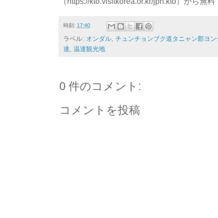
（https://kto.visitkorea.or.kr/jpn.
時刻:
17:40
ラベル:
オンダル
,
チュンチョンブク道タニャン郡ヨン
達
,
温達観光地
0 件のコメント:
コメントを投稿