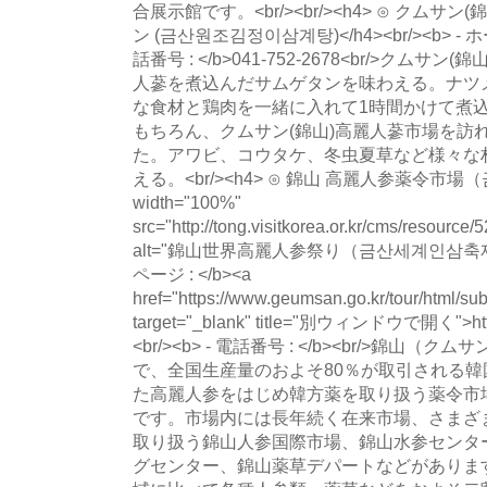
合展示館です。<br/><br/><h4> ⊙ クム
ン (금산원조김정이삼계탕)</h4><br/><b> - ホーム
話番号 : </b>041-752-2678<br/>ク
人蔘を煮込んだサムゲタンを味わえる。ナツメ
な食材と鶏肉を一緒に入れて1時間かけて煮
もちろん、クムサン(錦山)高麗人蔘市場を訪
た。アワビ、コウタケ、冬虫夏草など様々な
える。<br/><h4> ⊙ 錦山 高麗人参薬令市場（
width="100%"
src="http://tong.visitkorea.or.kr/cms/resour
alt="錦山世界高麗人参祭り（금산세계인삼축제）の写
ページ : </b><a
href="https://www.geumsan.go.kr/tour/html/su
target="_blank" title="別ウィンドウで開く">http
<br/><b> - 電話番号 : </b><br/>錦
で、全国生産量のおよそ80％が取引される
た高麗人参をはじめ韓方薬を取り扱う薬令市
です。市場内には長年続く在来市場、さまざ
取り扱う錦山人参国際市場、錦山水参センタ
グセンター、錦山薬草デパートなどがあります。