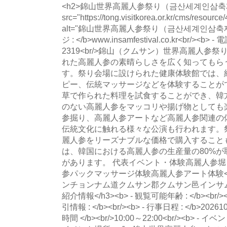
<h2>錦山世界高麗人参祭り（금산세계인삼축제）</h2
src="https://tong.visitkorea.or.kr/cms/resou
alt="錦山世界高麗人参祭り（금산세계인삼축제）
ジ : </b>www.insamfestival.co.kr<br/><b> -
2319<br/>錦山（クムサン）世界高麗人参
れた高麗人参の素晴らしさを広く知ってもら
す。祭り会場に設けられた健康体験館では、
ピー、伝統マッサージなどを体験することが
草で作られた料理を試食することができ、韓
のない高麗人参をマッコリや揚げ物としても
参掘り、高麗人参アートなど高麗人参関連の
伝統文化に触れる様々な公演も行われます。
麗人参をリーズナブルな価格で購入すること
は、韓国における高麗人参の生産量の80%
があります。 代表イベント・体験高麗人参堀
参パックマッサージ体験高麗人参アート体験<br/><
ンチョンナム道クムサン郡クムサン邑インサムグァン
紹介情報</h3><b> - 観覧可能年齢 : </b><br/><b>
引情報 : </b><br/><b> - 行事日程 : </b>202610
時間 </b><br/>10:00～22:00<br/><b> - イベ