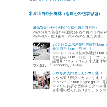
壮泰山自然休養林（장태산자연휴양림）
SHE'S美容外科医院 (쉬즈성형외과의원)
<h2>SHE'S美容外科医院 (쉬즈성형외과의원)</h2
<br/><b> - 電話番号 : </b><br/>SHE'S美容...
SKテレコム未来技術体験館T.um
술체험관 T.um（티움））
SKテレコム未来技術体験館T.um
술체험관 T.um（티움）） - ホームページ 
話番号 : SKテレコム未来技術体験
ウム)は、「Technology、U-top...
ソウル東大門タッカンマリ通り（서
ソウル東大門タッカンマリ通り（서울
ームページ : tour.jongno.go.kr - 
ンマリのお店が密集するグルメ通
合市場の近くにあります。タッカン