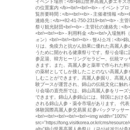
イベント場所 : </b>錦山世界高麗人参エキスポ広
の位置案内 </b><br/><br/><b> - イベントプログラ
覧所要時間 : </b><br/><b> - 主催者情報 </b>
連絡先 : </b>+82-41-750-2319<br/><b> 
祭り観光財団<br/><b> - 主管社の連絡先 : </b><
<br/><br/><b> - 利用料金 </b><br/>入
ォン）<br/><br/><br/><b> - 행사소개 :
りは、免疫力と抗がん効果に優れた高麗人参
うために開かれる健康祭りです。祭り会場に
参足湯、韓方ヒーリングセラピー、伝統マッ
きます。また、高麗人参と薬草で作られた料
の薬材としてしか接したことのない高麗人参
しむことができます。高麗人参掘り、高麗人
験ブースが運営され、錦山の伝統文化に触れ
り会場の直売所では、錦山高麗人参をリーズ
できます。錦山人参錦山には、韓国における
される錦山人参・薬令市場があります。 代
体験国際高麗人参交易展 紅参パックマッサ
<br/><br/><br/><br/><br/><img width="100%"
src="https://tong.visitkorea.or.kr/cms/resou
alt="錦山世界高麗人参祭り（금산세계인삼축제）