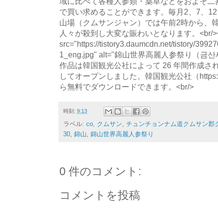
域に比べて各種人参類・薬草などをおよそ二
で買い求めることができます。毎月2、7、12、
山場（クムサンジャン）では午前2時から、
人々が殺到し大変な賑わいとなります。<br/><br/><b
src="https://tistory3.daumcdn.net/tistory/39
1_eng.jpg" alt="錦山世界高麗人参祭り（
作品は韓国観光公社によって 26 年間作成
してオープンしました。韓国観光公社（https://kto.vis
ら無料でダウンロードできます。<br/>
時刻:
9:13
ラベル:
co
,
クムサン
,
チュンチョンナム道クムサン郡
30
,
錦山
,
錦山世界高麗人参祭り
0 件のコメント:
コメントを投稿