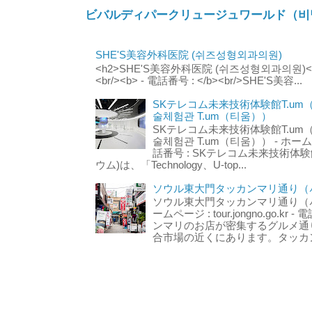
ビバルディパークリュージュワールド（비
SHE'S美容外科医院 (쉬즈성형외과의원)
<h2>SHE'S美容外科医院 (쉬즈성형외과의원)</h2
<br/><b> - 電話番号 : </b><br/>SHE'S美容...
SKテレコム未来技術体験館T.um
술체험관 T.um（티움））
SKテレコム未来技術体験館T.um
술체험관 T.um（티움）） - ホームページ 
話番号 : SKテレコム未来技術体験
ウム)は、「Technology、U-top...
ソウル東大門タッカンマリ通り（서
ソウル東大門タッカンマリ通り（서울
ームページ : tour.jongno.go.kr - 
ンマリのお店が密集するグルメ通
合市場の近くにあります。タッカン