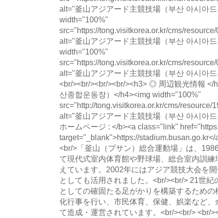
alt="釜山アジアード主競技場（부산 아시아드주
width="100%"
src="https://tong.visitkorea.or.kr/cms/resour
alt="釜山アジアード主競技場（부산 아시아드주
width="100%"
src="https://tong.visitkorea.or.kr/cms/resour
alt="釜山アジアード主競技場（부산 아시아드주경기
<br/><br/><br/><br/><h3> ◎ 周辺観光情
산종합운동장）</h4><img width="100%"
src="http://tong.visitkorea.or.kr/cms/resourc
alt="釜山アジアード主競技場（부산 아시아드주경기
ホームページ : </b><a class="link" href="https:/
target="_blank">https://stadium.busan.go.kr
<br/>「釜山（プサン）総合運動場」は、19
て現代式室内体育館や野球場、総合室内訓練
えています。2002年にはアジア競技大会を
としても活用されました。<br/><br/> 2
としての確固たる足がかりを構築するための
化行事を行い、市民体育、保健、娯楽など、
て造成・運営されています。<br/><br/> <br/><b