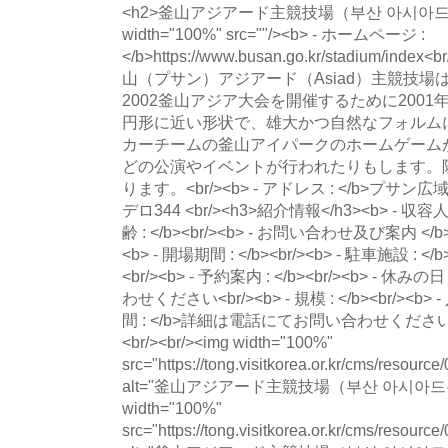
<h2>釜山アジアード主競技場（부산 아시아드주
width="100%" src=""/><b> - ホームページ :
</b>https://www.busan.go.kr/stadium/index
山（プサン）アジアード（Asiad）主競技場
2002釜山アジア大会を開催するために200
円形に近い形状で、雄大かつ自然なフォルム
カーチームの釜山アイパークのホームゲームが
どの公演やイベントが行われたりもします。
ります。<br/><b> - アドレス : </b>
デロ344 <br/><h3>紹介情報</h3><b> - 収容人数
齢 : </b><br/><b> - お問い合わせ及び案内 </b><b
<b> - 開場期間 : </b><br/><b> - 駐車施設 : </b
<br/><b> - 予約案内 : </b><br/><b> - 
わせください<br/><b> - 規模 : </b><br/><b> -
間 : </b>詳細は電話にてお問い合わせください<br/><
<br/><br/><img width="100%"
src="https://tong.visitkorea.or.kr/cms/resour
alt="釜山アジアード主競技場（부산 아시아드주
width="100%"
src="https://tong.visitkorea.or.kr/cms/resour