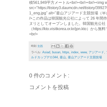
積561,949平方メートル<br/><br/><br/><img wi
src="https://tistory3.daumcdn.net/tistory/39
1_eng.jpg" alt="釜山アジアード主競技
/>この作品は韓国観光公社によって 26 年
ヌリとしてオープンしました。韓国観光公社
（https://kto.visitkorea.or.kr/jpn.
<br/>
時刻:
9:05
ラベル:
Asiad
,
busan
,
https
,
index
,
www
,
アジアード
,
ルドカップデロ344
,
釜山
,
釜山アジアード主競技場
0 件のコメント:
コメントを投稿