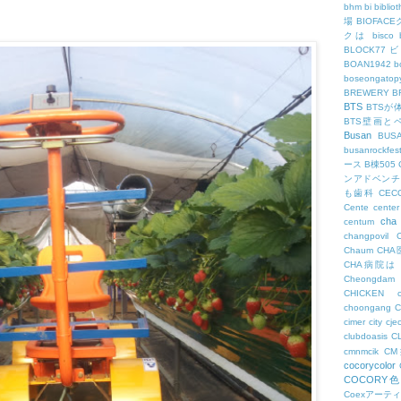
bhm
bi
biblio
場
BIOFAC
クは
bisco
BLOCK77
BOAN1942
b
boseongatopy
BREWERY
B
BTS
BTSが
BTS壁画と
Busan
BUS
busanrockfest
ース
B棟505
ンアドベンチ
も歯科
CEC
Cente
center
cha
centum
changpovil
Chaum
CH
CHA病院は
Cheongdam
CHICKEN
choongang
cimer
city
cje
clubdoasis
C
cmnmcik
C
cocorycolor
COCORY
Coexアーテ