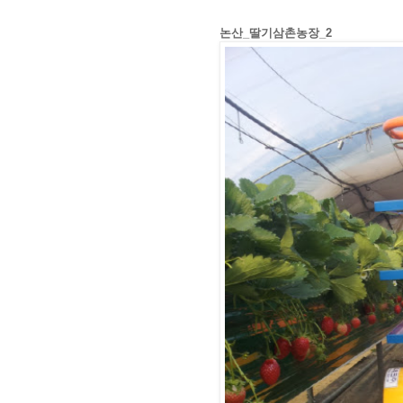
논산_딸기삼촌농장_2