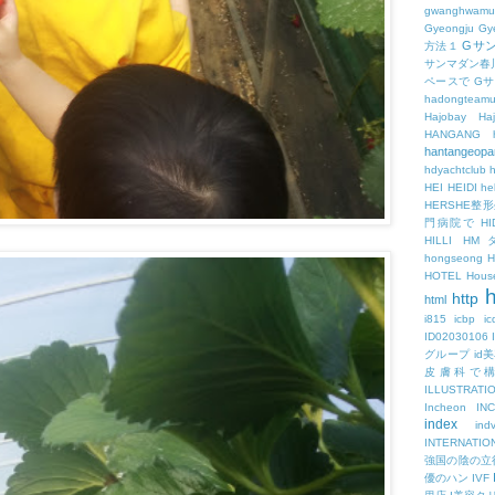
gwanghwamu
Gyeongju
Gy
Gサ
方法１
サンマダン春
ペースで
G
hadongteam
Hajobay
H
HANGANG
hantangeopa
hdyachtclub
h
HEI
HEIDI
hel
HERSHE
門病院で
HI
HILLI
HM
hongseong
HOTEL
Hous
h
http
html
i815
icbp
i
ID02030106
グループ
id
皮膚科で
ILLUSTRATI
Incheon
IN
index
ind
INTERNATIO
強国の陰の立
優のハン
IVF