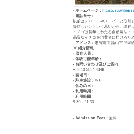
- ホームページ :
https://strawberr
- 電話番号 :
以前はデパートやスーパーと取引
提供したいという思いから、現在
イチゴは長年にわたる自然農法・
品質なイチゴを消費者に届けるた
- アドレス :
忠清南道 論山市 魯城面 
※ 紹介情報
- 収容人員 :
- 体験可能年齢 :
- お問い合わせ及びご案内
+82-10-3884-4349
- 開場日 :
- 駐車施設 :
あり
- 休みの日 :
- 利用時期 :
- 利用時間
9:30～21:30
- Admission Fees :
無料