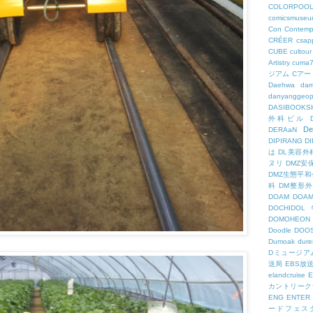
COLORPOO
comicsmuseu
Con
Contemp
CRÉER
csapp
CUBE
cultour
Artistry
cuma
ジアム
Cアー
Daehwa
dam
danyanggeop
DASIBOOKS
外科ビル
De
DERAaN
DIPIRANG
D
は
DL美容外
ヌリ
DMZ安
DMZ生態平和
科
DM整形
DOAM
DO
DOCHID
DOMOHEON
Doodle
DOO
Dumoak
dure
Dミュージア
送局
EBS放
elandcruise
E
カントリーク
ENG
ENTER
ードフェス