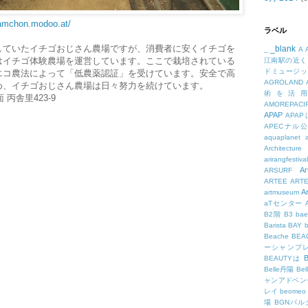
samchon.modoo.at/
ラベル
していたイチゴおじさん農場ですが、消費者に安くイチゴを
_blank
_
A
はイチゴ体験農場を運営しています。ここで栽培されている
江南駅の近く
ドミュージッ
エコ農法によって「低農薬認証」を受けています。安全で高
AGROLAND
め、イチゴおじさん農場は日々努力を続けています。
術を活
丙舎里423-9
AMOREPACIF
APAP
APA
APECナル
aquaplanet
Architecture
arirangfestival
Ar
ARSURF
ARTEE
ART
A
artmuseum
aTセンター
B2階
B3
bae
Barista
BAY
Beache
BE
ーシャンプ
B
BEAUTYは
Belle丹陽
Be
ャンアドベン
レイ
beomeo
場
BGNパ