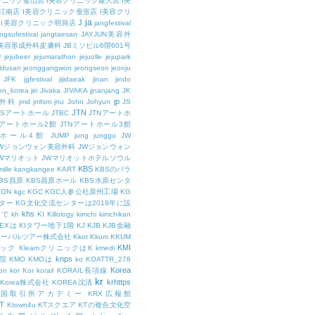
リニック釜山店
I美容クリニック建大店
I美
江南店
I美容クリニック蚕室店
I美容クリ
ja
J
I美容クリニック明洞店
jangfestival
ngsufestival
jangtaesan
JAYJUN美容外
UN美容形成外科皮膚科
JBミソビル6階601号
U
jejubeer
jejumarathon
jejuolle
jejupark
ldusan
jeonggangwon
jeongseon
jeonju
JFK
jgfestival
jijidaeak
jinan
jindo
eon_korea
jiri
Jivaka
JIVAKA
jjnanjang
JK
jp
容外科
jmd
jmfsm
jnu
John
Johyun
JS
JTN
JSアートホール
JTBC
JTNアートホ
Nアートホール2館
JTNアートホール3館
トホール4館
JUMP
jung
junggu
JW
JWジョンウォン美容外科
JWジョンウォン
Wマリオット
JWマリオットホテルソウル
KBS
ille
kangkangee
KART
KBSのバラ
BS昌原
KBS昌原ホール
KBS水原センタ
TON
kgc
KGC
KGC人参公社原州工場
KG
ター
KG文化交流センターは2018年に設
khs
人で
kh
KI
Killology
kimchi
kimchikan
TEXは
KIタワー地下1階
KJ
KJB
KJB金融
ローバルツアー株式会社
Kkot
Kkum
KKUM
KMI
ニック
KleamクリニックはK
kmedi
knps
医院
KMO
KMOは
ko
KOATTR_278
Korea
on
kor
Kor
korail
KORAIL長項線
kr
krhttps
Korea株式会社
KOREA沈清
韓国取引所アカデミー
KRX広報館
T
Ktown4u
KTスクエア
KTの複合文化空