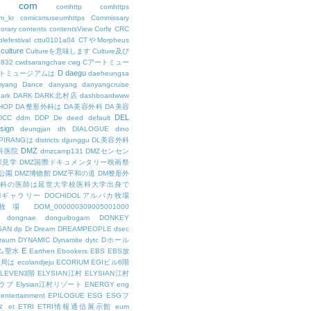
com
L
comhttp
comhttps
m_kr
comicsmuseumhttps
Commissary
orary
contents
contentsView
Corfe
CRC
lefestival
cttu0101a04
CTやMorpheus
culture
Cultureを意味します
Culture及び
7832
cwdsarangchae
cwg
Cアートミュー
D
daegu
トミュージアムは
daeheungsa
yang
Dance
danyang
danyangcruise
ark
DARK
DARK北村店
dashboardwww
HOP
DA整形外科は
DA美容外科
DA美容
DEL
DCC
ddm
DDP
De
deed
default
sign
deungjan
dh
DIALOGUE
dino
IPIRANGは
districts
djjunggu
DL美容外科
DMZ
科医院
dmzcamp131
DMZセンセン
保見学
DMZ国際ドキュメンタリー映画祭
公園
DMZ博物館
DMZ平和の道
DM整形外
外科の医師は延世大学校医科大学出身で
AMギャラリー
DOCHIDOLアルパカ牧場
OL牧場
DOM_000000309005001000
dongnae
donguibogam
DONKEY
SAN
dp
Dr
Dream
DREAMPEOPLE
dsec
raum
DYNAMIC
Dynamite
dytc
Dホール
E
ム聖水
Earthen
Ebookers
EBS
EBS放
送局は
ecolandjeju
ECORIUM
EGIビル6階
LEVEN3階
ELYSIAN江村
ELYSIAN江村
ラブ
Elysian江村リゾート
ENERGY
eng
entertainment
EPILOGUE
ESG
ESGフ
タ
et
ETRI
ETRI情報通信展示館
eum