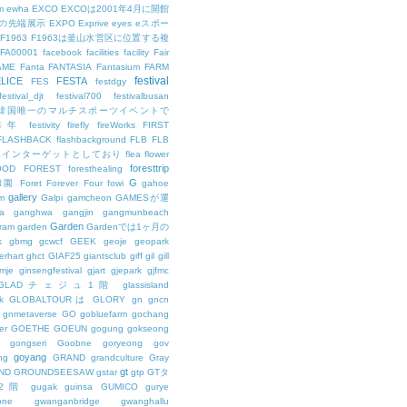
m
ewha
EXCO
EXCOは2001年4月に開館
の先端展示
EXPO
Exprive
eyes
eスポー
F1963
F1963は釜山水営区に位置する複
FA00001
facebook
facilities
facility
Fair
AME
Fanta
FANTASIA
Fantasium
FARM
festival
LICE
FESTA
FES
festdgy
festival_djt
festival700
festivalbusan
ALは韓国唯一のマルチスポーツイベントで
は毎年
festivity
firefly
fireWorks
FIRST
FLASHBACK
flashbackground
FLB
FLB
メインターゲットとしており
flea
flower
foresttrip
OOD
FOREST
foresthealing
G
和園
Foret
Forever
Four
fowi
gahoe
gallery
m
Galpi
gamcheon
GAMESが運
a
ganghwa
gangjin
gangmunbeach
Garden
ram
garden
Gardenでは1ヶ月の
k
gbmg
gcwcf
GEEK
geoje
geopark
erhart
ghct
GIAF25
giantsclub
giff
gil
gill
imje
ginsengfestival
gjart
gjepark
gjfmc
GLADチェジュ1階
glassisland
k
GLOBALTOURは
GLORY
gn
gncn
gnmetaverse
GO
gobluefarm
gochang
er
GOETHE
GOEUN
gogung
gokseong
gongseri
Goobne
goryeong
gov
goyang
ng
GRAND
grandculture
Gray
gt
ND
GROUNDSEESAW
gstar
gtp
GTタ
2階
gugak
guinsa
GUMICO
gurye
one
gwanganbridge
gwanghallu