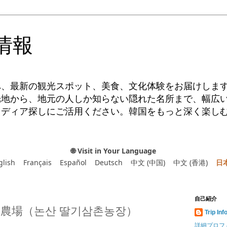
情報
へ、最新の観光スポット、美食、文化体験をお届けしま
光地から、地元の人しか知らない隠れた名所まで、幅広
イディア探しにご活用ください。韓国をもっと深く楽し
🌐 Visit in Your Language
glish
Français
Español
Deutsch
中文 (中国)
中文 (香港)
日
自己紹介
農場（논산 딸기삼촌농장）
Trip Inf
詳細プロフ