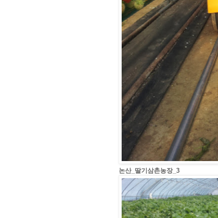
논산_딸기삼촌농장_3