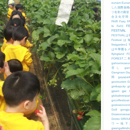
eunam
Euna
した国際規模
ツ名誉の殿堂
合文化空間
FAIR
Fairy
F
FE
fe
Fe01
FESTIVAL
FESTIV
Festival
firstgarden1
は中華圏を
flyingland
F
FOREST二
gahoemuseu
営し
gan
Gangnam
Ga
間
gayapar
geotourism
G
gimbapcity
g
gjsam
gjw
globalinterpar
gncoffeeboat
godowoncent
Golf
gongju
Gowoonsesa
Grotto
GROU
ワー地下
gwangallimdr