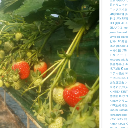
里店
I美容ク
容クリニック
ニック大邱店
jangheung
ja
科は
JAYJ
jeju
JCI
JEJ
JEJUでは
jeo
jewonhaneul
Jinyeon
jiny
ビル
JK美
JSA
jsbpark
ール1館
JT
JTNアー
jwcgeopark
美容外科は
J
K
地下2階
kam
エティ番組
K
ー
KENSING
文化交流セン
立された法
KINTEX
KIN
博物館
KJグ
Kleamクリ
KMI汝矣島
kofum
komac
koreanrecipe
KRX
KRX
K
KstarROAD