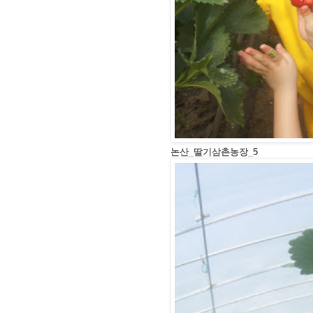
논산_딸기삼촌농장_5