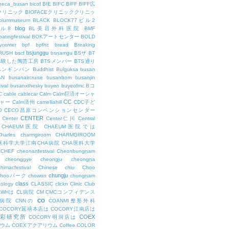
theca_busan
bicof
BIE
BIFC
BIFF
BIFF広
Eクリニック
BIOFACEクリニッククリニッ
biummuseum
BLACK
BLOCK77ビル2
blog
ビル8
BL美容外科医院
BMF
oatingfestival
BOKアートセンター
BOLD
center
bpf
bpfhc
bread
Breaking
bsjunggu
RUSH
bscf
bsnamgu
BSザ
BT
体験した陶芸工房
BTSメンバー
BTS通り
ペンギンパン
Buddhist
Bulguksa
busan
AN
busanaircruise
busanbom
busanjin
ival
busanxthesky
buyeo
buyeofmc
Bコ
C
cable
cablecar
Calm
Calm巨済オーシャ
CC
ャー
Calm済州
camelliahill
CDC子ど
O
CECO昌原コンベンションセンター
CENTER
Center
Center仁川
Central
CHAEUM医院
CHAEUM医院では
Charles
charmgiroom
CHARMGIROOM
A医科学大学江南CHA病院
CHA医科大学
CHEF
cheonanfestival
Cheonbungnam
cheonggye
cheongju
cheongna
chimacfestival
Chinese
chiu
Choo
chungju
Chooパーク
chowon
chungnam
class
cology
CLASSIC
clickn
Clinic
Club
LWHは
CL病院
CM
CMCコンフィデンス
co
M病院
CNNの
COANMI整形外科
COCORY延禧本店は
COCORY江南店は
色彩研究所
COEX
COCORY明洞店は
ィウム
COEXアクアリウム
Coffee
COLOR