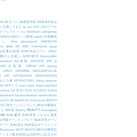
AB
ABヨット
AB美容外科
AB美容外科は
に位置しており
ac
acc
ACC
ACCワール
クフェスティバル
Admission
adnighttrip
AGROLANDテシン牧場
airport
AI基盤技
用し
Alive
alpacaworld
AMERICAN
amp
IC
AN
AND
Anthropolis
apap
Pは安養の地形
APAP作品ツアー
APEC
公園から出発し
APEC路55
Appenzeller
aquarium
AQ体験
ARCHIVE
ARCは
ARC文化館
AREA6
ARI
arirang
ARKO
AROMIND
AROUNDFOLLIE
t
ART
ARTCENTER
ARTEASPOON
EE人力車
ARTFACTORY
Artium
artmuse
rts
ARサーフ
asan
asiad
Asiad
asphttps
B
Avenue
AX
B1
B119
B123002
b1942
kdobeach
bamboofestival
barefootfesta
bay101
bb
bba48
bcj
bcmuseum
BEACH
ACH三陟オーシャンプレイ
BEACH襄陽オ
BEAUTY
レイ
BEAR
Beauty
beautyplay
elle
Belle慶州
Belle青松ソルセム温泉
lle丹陽オーシャンプレイ
Belle天安オーシ
チャー
Belle辺山
Belle辺山オーシャンプ
Besançon
BEST
BEXCO
BEXCO野外広
ルグンヌン眼科医院は2000年に設立され