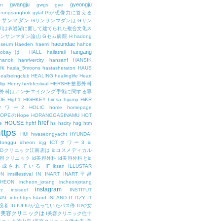
gwangju
gyeongju
n
gwgs
gye
eongsangbuk
gylaf
Gが想像力に答える
ンサンマダン
Gサンサンマダンは
Gサン
川は衣岩湖に面して建てられた複合文化ス
サンサンマダン論山
Gセム病院
H
hadong
haeundae
useum
Haeden
haemi
hahoe
hangang
ajobayは
HALL
hallatrail
hanok
hanrivercity
hansanf
HANSIK
rk
hasla_5moons
hastasheraton
HAUS
ealbeingclub
HEALING
healinglife
Heart
lip
Henry
herbfestival
HERSHE整形外科
整形外科はアンチエイジング手術に関する専
DE
High1
HIGHKEY
hiinsa
hijump
HiKR
タワー2
HOLIC
home
homepage
HOPEのHope
HORANGGASINAMU
HOT
href
HOUSE
e
hpftf
hs
hscity
hsg
htm
ttps
HUI
hwaseongyacht
HYUNDAI
cdonggu
icheon
icjg
ICTタワー3
id
IDクリニック江南店は
idコスメディカル
美容クリニック
id美容外科
id美容外科とid
構成されている
IF
iksan
ILLUSTAR
ON
imsilfestival
IN
INART
INART平昌
CHEON
incheon_jotang
incheonjotang
instagram
vz
insiseol
INSTITUT
NAL
introhttps
Island
ISLAND
IT
ITZY
IT
役者
IU
IUI
IUが立っていたバス停
IUや女
I美容クリニックは
I美容クリニック往十