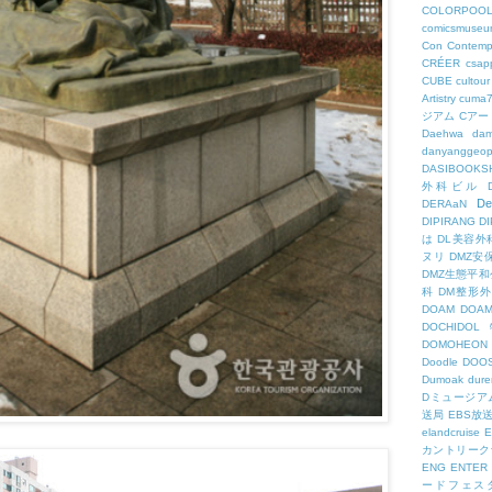
COLORPOO
comicsmuseu
Con
Contemp
CRÉER
csapp
CUBE
cultour
Artistry
cuma
ジアム
Cアー
Daehwa
dam
danyanggeop
DASIBOOKS
外科ビル
De
DERAaN
DIPIRANG
D
は
DL美容外
ヌリ
DMZ安
DMZ生態平和
科
DM整形
DOAM
DO
DOCHID
DOMOHEON
Doodle
DOO
Dumoak
dure
Dミュージア
送局
EBS放
elandcruise
E
カントリーク
ENG
ENTER
ードフェス