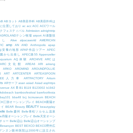
AB
ABヨット
AB美容外科
AB美容外科は
に位置しており
ac
acc
ACC
ACCワール
クフェスティバル
Admission
adnighttrip
AGROLANDテシン牧場
airport
AI基盤技
用し
Alive
alpacaworld
AMERICAN
amp
IC
AN
AND
Anthropolis
apap
Pは安養の地形
APAP作品ツアー
APEC
公園から出発し
APEC路55
Appenzeller
aquarium
AQ体験
ARCHIVE
ARCは
ARC文化館
AREA6
ARI
arirang
ARKO
AROMIND
AROUNDFOLLIE
t
ART
ARTCENTER
ARTEASPOON
RTEE人力車
ARTFACTORY
Artium
rts
ARサーフ
asan
asiad
Asiad
asphttps
B
Avenue
AX
B1
B119
B123002
b1942
kdobeach
bamboofestival
barefootfesta
bay101
bba48
bcj
bcmuseum
BEACH
ACH三陟オーシャンプレイ
BEACH襄陽オ
BEAUTY
レイ
BEAR
Beauty
beautyplay
elle
Belle慶州
Belle青松ソルセム温泉
lle丹陽オーシャンプレイ
Belle天安オーシ
チャー
Belle辺山
Belle辺山オーシャンプ
Besançon
BEST
BEXCO
BEXCO野外広
ルグンヌン眼科医院は2000年に設立され