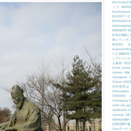
bhm
bi
bicof
ック
BIO
biummuseum
BLOCK77
BOAN1942
b
boseongatopy
BREWERY
B
BTSが体験
画とペンギ
BUSAN
b
busanrockfest
ース
B棟505
ンアドベンチ
も歯科
CEC
Cente
center
cha
centum
changpovil
Chaum
CH
CHA病院は
Cheongdam
CHICKEN
choongang
cimer
city
cje
clubdoasis
C
cmnmcik
C
cocorycolor
COCORY
Coexアーテ