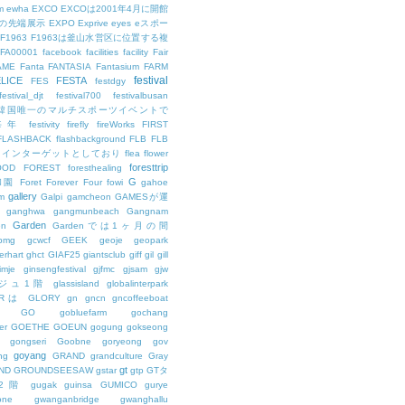
m
ewha
EXCO
EXCOは2001年4月に開館
の先端展示
EXPO
Exprive
eyes
eスポー
F1963
F1963は釜山水営区に位置する複
FA00001
facebook
facilities
facility
Fair
AME
Fanta
FANTASIA
Fantasium
FARM
festival
LICE
FESTA
FES
festdgy
festival_djt
festival700
festivalbusan
ALは韓国唯一のマルチスポーツイベントで
は毎年
festivity
firefly
fireWorks
FIRST
FLASHBACK
flashbackground
FLB
FLB
メインターゲットとしており
flea
flower
foresttrip
OOD
FOREST
foresthealing
G
和園
Foret
Forever
Four
fowi
gahoe
gallery
m
Galpi
gamcheon
GAMESが運
ganghwa
gangmunbeach
Gangnam
Garden
en
Gardenでは1ヶ月の間
bmg
gcwcf
GEEK
geoje
geopark
erhart
ghct
GIAF25
giantsclub
giff
gil
gill
imje
ginsengfestival
gjfmc
gjsam
gjw
ェジュ1階
glassisland
globalinterpark
URは
GLORY
gn
gncn
gncoffeeboat
GO
gobluefarm
gochang
er
GOETHE
GOEUN
gogung
gokseong
gongseri
Goobne
goryeong
gov
goyang
ng
GRAND
grandculture
Gray
gt
ND
GROUNDSEESAW
gstar
gtp
GTタ
2階
gugak
guinsa
GUMICO
gurye
one
gwanganbridge
gwanghallu