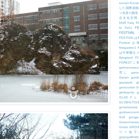
eunam
Euna
した国際規模
ツ名誉の殿堂
合文化空間
FAIR
Fairy
F
FE
fe
Fe01
FESTIVAL
FESTIV
Festival
firstgarden1
は中華圏を
flyingland
F
FOREST二
gahoemuseu
営し
gana
Garam
gard
gayapark
g
geotourism
G
gimbapcity
g
GLADチ
GLOBALTO
gnmetaverse
godowoncent
Golf
gongju
Gowoonsesa
Grotto
GROU
ワー地下
gwangallimdr