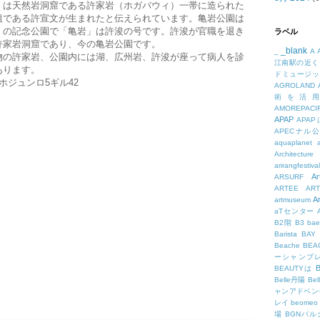
」は天然岩洞窟である許家岩（ホガバウィ）一帯に造られた
祖である許宣文が生まれたと伝えられています。亀岩公園は
）の記念公園で「亀岩」は許浚の号です。許浚が官職を退き
ラベル
許家岩洞窟であり、今の亀岩公園です。
_blank
_
A
物の許家岩、公園内には湖、広州岩、許浚が座って病人を診
江南駅の近く
あります。
ドミュージッ
ホジュンロ5ギル42
AGROLAND
術を活
AMOREPACIF
APAP
APA
APECナル
aquaplanet
Architecture
arirangfestival
Ar
ARSURF
ARTEE
A
A
artmuseum
aTセンター
B2階
B3
bae
Barista
BAY
Beache
BE
ーシャンプ
B
BEAUTYは
Belle丹陽
Be
ャンアドベン
レイ
beomeo
場
BGNパ