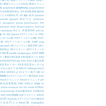
ク建大店
I美容クリニック江南店
I美容ク
店
I美容クリニック大邱店
I美容クリニッ
ja
jangheung
jangfestival
jangsufestival
AYJUN美容外科は
JAYJUN美容形成外科
jeju
ソビル6階601号
JCI
JEJU
jejubeer
jejuolle
jejupark
JEJUでは
jeoldusan
n
jeongseon
jeonju
jewonhaneul
JFK
aeak
jinan
jindo
Jinyeon
jinyeon_korea
jiri
A
jjnanjang
JKビル
JK美容外科
jmd
jnu
jp
JS
JSA
jsbpark
JSアートホール
JTBC
ートホール1館
JTNアートホール2館
JTNア
3館
JTNアートホール4館
JUMP
jung
cgeopark
JWジョンウォン美容外科
JWジ
容外科は
JWマリオット
JWマリオットホ
K
KBS
下2階
kamille
kangkangee
KART
エティ番組
KBS昌原
KBS昌原ホール
KBS
KENSINGTON
kgc
KGC
KGC人参公社原
文化交流センター
KG文化交流センターは
khs
設立された法人で
kh
KI
Killology
kimchi
NTEX
KINTEXは
KIタワー地下1階
KJ
融博物館
KJグローバルツアー株式会社
Kkot
Kleamクリニック
KleamクリニックはK
knps
KMI汝矣島医院
KMO
KMOは
ko
kofum
komacon
kor
Kor
korail
KORAIL
koreanrecipe
Korea株式会社
KOREA沈
KRX
KRX韓国取引所アカデミー
KRX広
KT
OAD
Ktown4u
KTスクエア
KTの複合文
KT光化門ビルWest1階
kukjegallery