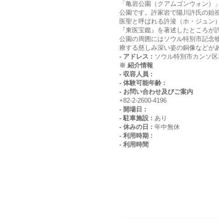
「亀岩公園（クアムゴンウォン）
公園です。許家岩で陽川許氏の始
医聖と呼ばれる許浚（ホ・ジュン
『東医宝鑑』を著述したところが
公園の周囲にはソウル特別市記念
療する慈しみ深い姿の銅像などが
- アドレス :
ソウル特別市カンソ区
※ 紹介情報
- 収容人員 :
- 体験可能年齢 :
- お問い合わせ及びご案内
+82-2-2600-4196
- 開場日 :
- 駐車施設 :
あり
- 休みの日 :
年中無休
- 利用時期 :
- 利用時間