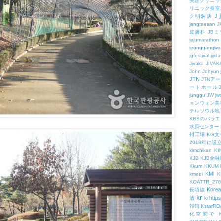
美容クリニッ
リニック蚕室
J
ク明洞店
jangtaesan
J
皮膚科
JBミ
jejumarathon
jeonggangwo
jgfestival
jijid
Jivaka
JIVAK
John
Johyun
JTN
JTNア
ートホール
junggu
JW
jw
ョンウォン美
テルソウル地
KBSのバラ
水原センター
州工場
KG
2018年に
kimchikan
KI
KJB
KJB金
Kkum
KKUM
KMI
kmedi
KOATTR_278
Korea
長項線
kr
krhttps
清
報館
KstarR
化空間で