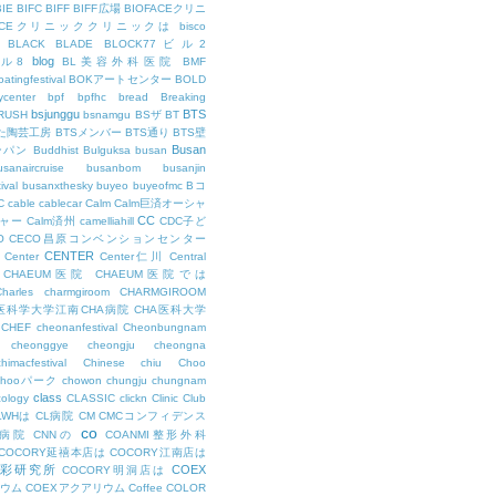
BIE
BIFC
BIFF
BIFF広場
BIOFACEクリニ
FACEクリニッククリニックは
bisco
BLACK
BLADE
BLOCK77ビル2
blog
ビル8
BL美容外科医院
BMF
oatingfestival
BOKアートセンター
BOLD
center
bpf
bpfhc
bread
Breaking
bsjunggu
BTS
RUSH
bsnamgu
BSザ
BT
した陶芸工房
BTSメンバー
BTS通り
BTS壁
Busan
ンパン
Buddhist
Bulguksa
busan
usanaircruise
busanbom
busanjin
ival
busanxthesky
buyeo
buyeofmc
Bコ
C
cable
cablecar
Calm
Calm巨済オーシャ
CC
ャー
Calm済州
camelliahill
CDC子ど
O
CECO昌原コンベンションセンター
CENTER
Center
Center仁川
Central
CHAEUM医院
CHAEUM医院では
Charles
charmgiroom
CHARMGIROOM
A医科学大学江南CHA病院
CHA医科大学
CHEF
cheonanfestival
Cheonbungnam
cheonggye
cheongju
cheongna
chimacfestival
Chinese
chiu
Choo
Chooパーク
chowon
chungju
chungnam
class
cology
CLASSIC
clickn
Clinic
Club
LWHは
CL病院
CM
CMCコンフィデンス
co
M病院
CNNの
COANMI整形外科
COCORY延禧本店は
COCORY江南店は
色彩研究所
COEX
COCORY明洞店は
ィウム
COEXアクアリウム
Coffee
COLOR