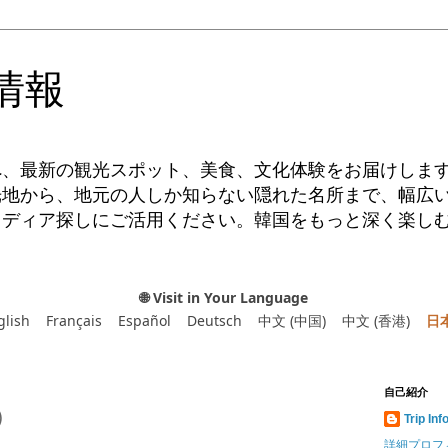
情報
へ、最新の観光スポット、美食、文化体験をお届けしま
光地から、地元の人しか知らない隠れた名所まで、幅広
イディア探しにご活用ください。韓国をもっと深く楽し
🌐 Visit in Your Language
glish
Français
Español
Deutsch
中文 (中国)
中文 (香港)
日
自己紹介
）
Trip Inf
詳細プロフ