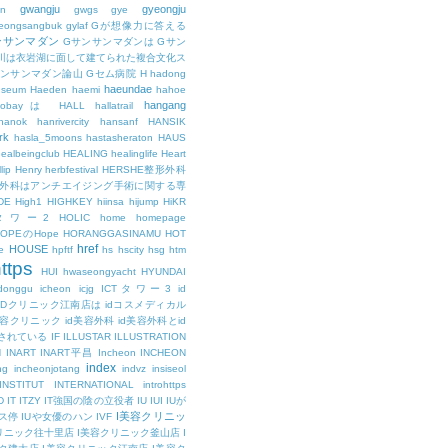
gwangju
gyeongju
n
gwgs
gye
eongsangbuk
gylaf
Gが想像力に答える
ンサンマダン
Gサンサンマダンは
Gサン
川は衣岩湖に面して建てられた複合文化ス
サンサンマダン論山
Gセム病院
H
hadong
haeundae
useum
Haeden
haemi
hahoe
hangang
ajobayは
HALL
hallatrail
hanok
hanrivercity
hansanf
HANSIK
rk
hasla_5moons
hastasheraton
HAUS
ealbeingclub
HEALING
healinglife
Heart
lip
Henry
herbfestival
HERSHE整形外科
整形外科はアンチエイジング手術に関する専
DE
High1
HIGHKEY
hiinsa
hijump
HiKR
タワー2
HOLIC
home
homepage
HOPEのHope
HORANGGASINAMU
HOT
href
HOUSE
e
hpftf
hs
hscity
hsg
htm
ttps
HUI
hwaseongyacht
HYUNDAI
cdonggu
icheon
icjg
ICTタワー3
id
IDクリニック江南店は
idコスメディカル
美容クリニック
id美容外科
id美容外科とid
されている
IF
ILLUSTAR
ILLUSTRATION
N
INART
INART平昌
Incheon
INCHEON
index
ng
incheonjotang
indvz
insiseol
INSTITUT
INTERNATIONAL
introhttps
D
IT
ITZY
IT強国の陰の立役者
IU
IUI
IUが
I美容クリニッ
ス停
IUや女優のハン
IVF
リニック往十里店
I美容クリニック釜山店
I