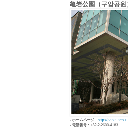
亀岩公園（구암공원
- ホームページ :
http://parks.seoul
- 電話番号 :
+82-2-2600-4183