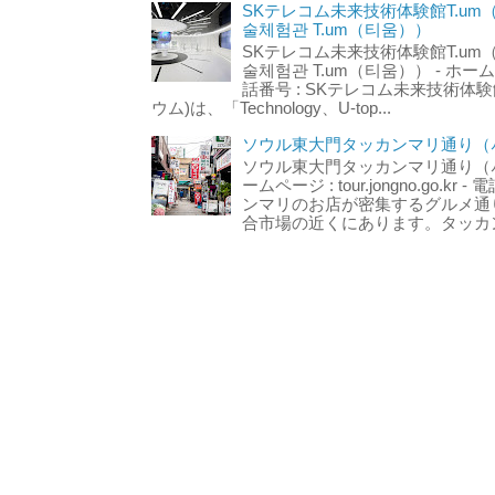
SKテレコム未来技術体験館T.um
술체험관 T.um（티움））
SKテレコム未来技術体験館T.um
술체험관 T.um（티움）） - ホームページ 
話番号 : SKテレコム未来技術体験
ウム)は、「Technology、U-top...
ソウル東大門タッカンマリ通り（서
ソウル東大門タッカンマリ通り（서울
ームページ : tour.jongno.go.kr - 
ンマリのお店が密集するグルメ通
合市場の近くにあります。タッカン