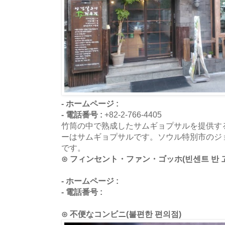
- ホームページ :
- 電話番号 :
+82-2-766-4405
竹筒の中で熟成したサムギョプサルを提供す
ーはサムギョプサルです。ソウル特別市のジ
です。
⊙ フィンセント・ファン・ゴッホ(빈센트 반 
- ホームページ :
- 電話番号 :
⊙ 不便なコンビニ(불편한 편의점)