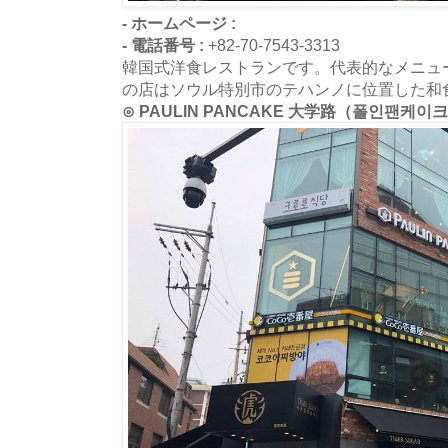
- ホームページ :
- 電話番号 :
+82-70-7543-3313
韓国式洋食レストランです。代表的なメニュ
の店はソウル特別市のテハンノに位置した和
⊙ PAULIN PANCAKE 大学路（폴인팬케이