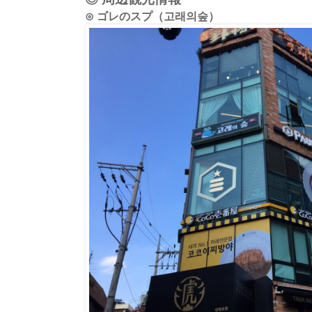
⊙ ゴレのスプ（고래의숲）