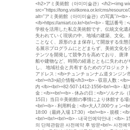
<h2>アミ美術館（아미미술관）</h2><img widt
src="https://tong.visitkorea.or.kr/cms/resour
alt="アミ美術館（아미미술관）の写真"/><b> 
</b>https://amiart.co.kr/<br/><b> - 電
学校を活用した私立美術館です。伝統文化遺
失われていく現状の中、地域の建築、文化、
ことなく、原形のまま保存して開放する生態
る展示プログラムにとどまらず、美術文化を
テンツを開発して競争力を高めており、唐津
船や建物など、時間の経過とともに失われが
し、 地域社会と共有するためのプロジェクトを開発
アドレス : </b>チュンチョンナム道タンジン市
<br/><h3>紹介情報</h3><b> - 収容人数 : </
内 </b><br/>+82-507-1412-1556<br/><b> -
金 : </b><br/><b> - 休みの日 : </b>
15日）当日※美術館の事情により休館する
<br/><b> - 利用料金 : </b>大人7,000ウォン<br/
18:00（最終入場 17:30）<br/><b> - 規模 : </b
<br/><br/><br/><b> - 내국인예약안내 : </b
의 단체관람은 사전예약 후 방문<br/>- 사전예