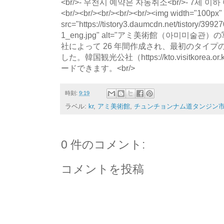
<br/>- 우천시 예약은 자동취소<br/>- 7세
<br/><br/><br/><br/><br/><img width="100px"
src="https://tistory3.daumcdn.net/tistory/39
1_eng.jpg" alt="アミ美術館（아미미술관
社によって 26 年間作成され、最初のタイ
した。韓国観光公社（https://kto.visitkorea.
ードできます。<br/>
時刻:
9:19
ラベル:
kr
,
アミ美術館
,
チュンチョンナム道タンジン
0 件のコメント:
コメントを投稿