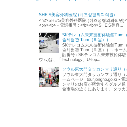
SHE'S美容外科医院 (쉬즈성형외과의원)
<h2>SHE'S美容外科医院 (쉬즈성형외과의원)</h2
<br/><b> - 電話番号 : </b><br/>SHE'S美容...
SKテレコム未来技術体験館T.um
술체험관 T.um（티움））
SKテレコム未来技術体験館T.um
술체험관 T.um（티움）） - ホームページ 
話番号 : SKテレコム未来技術体験
ウム)は、「Technology、U-top...
ソウル東大門タッカンマリ通り（서
ソウル東大門タッカンマリ通り（서울
ームページ : tour.jongno.go.kr - 
ンマリのお店が密集するグルメ通
合市場の近くにあります。タッカン