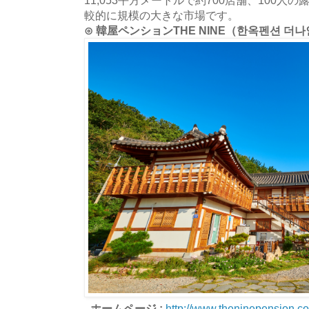
11,053平方メートルで約700店舗、100
較的に規模の大きな市場です。
⊙ 韓屋ペンションTHE NINE（한옥펜션 더
- ホームページ :
http://www.theninepension.co.