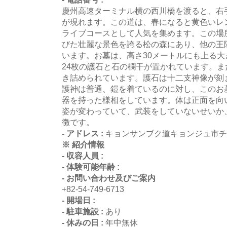
慶州高速ターミナル横の西川橋を渡ると、右
が現れます。この道は、春になると黄色いレ
ライブコースとして人気を集めます。この場
びた壮麗な景色を誇る松の森にあり、他の王
います。お墓は、高さ30メートルにも上る
24枚の護石と石の欄干が置かれています。
き詰められています。護石は十二支神像が刻
護神は普通、鎧を着ているのに対し、このお
器を持った様相をしています。体は正面を向
姿が変わっていて、武装をしていないせいか
徴です。
- アドレス :
キョンサンブク道キョンジュ市チュ
※ 紹介情報
- 収容人員 :
- 体験可能年齢 :
- お問い合わせ及びご案内
+82-54-749-6713
- 開場日 :
- 駐車施設 :
あり
- 休みの日 :
年中無休