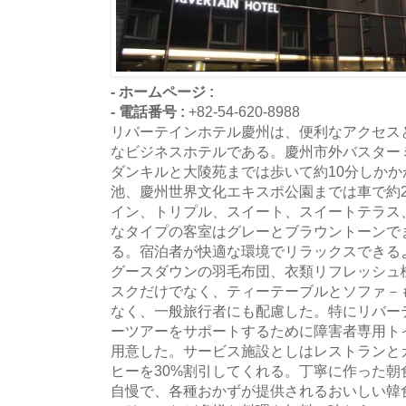
- ホームページ :
- 電話番号 :
+82-54-620-8988
リバーテインホテル慶州は、便利なアクセス
なビジネスホテルである。慶州市外バスター
ダンキルと大陵苑までは歩いて約10分しか
池、慶州世界文化エキスポ公園までは車で約
イン、トリプル、スイート、スイートテラス
なタイプの客室はグレーとブラウントーンで
る。宿泊者が快適な環境でリラックスできる
グースダウンの羽毛布団、衣類リフレッシュ
スクだけでなく、ティーテーブルとソファ－
なく、一般旅行者にも配慮した。特にリバー
ーツアーをサポートするために障害者専用ト
用意した。サービス施設としはレストランと
ヒーを30%割引してくれる。丁寧に作った
自慢で、各種おかずが提供されるおいしい韓