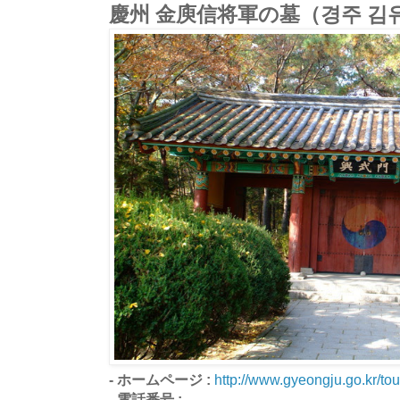
慶州 金庾信将軍の墓（경주 김
- ホームページ :
http://www.gyeongju.go.kr/tou
- 電話番号 :