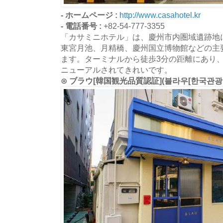
- ホームページ :
http://www.casahotel.kr
- 電話番号 :
+82-54-777-3355
「カサミニホテル」は、慶州市内圏域遺跡地
東宮月池、月精橋、慶州国立博物館などの主
ます。ターミナルから徒歩3分の距離にあり
ニューアルされてきれいです。
⊙ ブラウ[韓国観光品質認証](블라우[한국관광 품질인