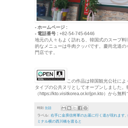
- ホームページ :
- 電話番号 :
+82-54-745-6446
地元の人々もよく訪れる、韓国式のスープ料
的なメニューは牛肉クッパです。慶尚北道の
門店です。
この作品は韓国観光公社によっ
タイプの公共ヌリとしてオープンしました。
（https://kto.visitkorea.or.kr/jpn.
時刻:
9:03
ラベル:
右手に金庾信将軍のお墓に行く道が現れます
,
ミナル横の西川橋を渡ると