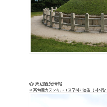
◎ 周辺観光情報
⊙ 高句麗カヌンキル（고구려가는길（낙지랑