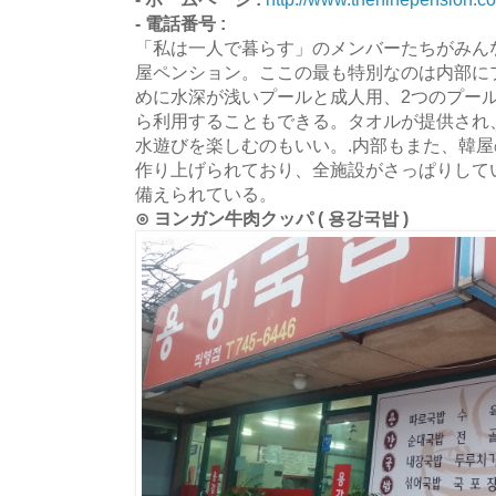
- 電話番号 :
「私は一人で暮らす」のメンバーたちがみん
屋ペンション。ここの最も特別なのは内部に
めに水深が浅いプールと成人用、2つのプー
ら利用することもできる。タオルが提供され
水遊びを楽しむのもいい。.内部もまた、韓
作り上げられており、全施設がさっぱりして
備えられている。
⊙ ヨンガン牛肉クッパ ( 용강국밥 )