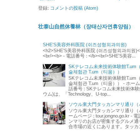
登録:
コメントの投稿 (Atom)
壮泰山自然休養林（장태산자연휴양림）
SHE'S美容外科医院 (쉬즈성형외과의원)
<h2>SHE'S美容外科医院 (쉬즈성형외과의원)</h2
<br/><b> - 電話番号 : </b><br/>SHE'S美容...
SKテレコム未来技術体験館T.um
술체험관 T.um（티움））
SKテレコム未来技術体験館T.um
술체험관 T.um（티움）） - ホームページ 
話番号 : SKテレコム未来技術体験
ウム)は、「Technology、U-top...
ソウル東大門タッカンマリ通り（서
ソウル東大門タッカンマリ通り（서울
ームページ : tour.jongno.go.kr - 
ンマリのお店が密集するグルメ通
合市場の近くにあります。タッカン