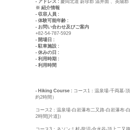
- アドレス :
慶尙北道 蔚珍郡 温井面 、英陽郡
※ 紹介情報
- 収容人員 :
- 体験可能年齢 :
- お問い合わせ及びご案内
+82-54-787-5929
- 開場日 :
- 駐車施設 :
- 休みの日 :
- 利用時期 :
- 利用時間
- Hiking Course :
コース1：温泉場-千両墓-頂
約2時間）
コース2：温泉場-白岩瀑布二又路-白岩瀑布-白岩
2時間[片道]）
コース3：ネソンミ村-龍沼-合水谷-頂上二又