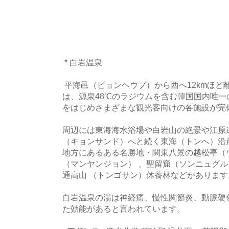
* 白岩温泉
平海邑（ピョンヘウプ）から西へ12kmほど
は、源泉48℃のラジウムを含む韓国国内唯
をはじめさまざまな観光客向けの各施設が完
周辺には東海海水浴場や白岩山の絶景や江原
（キョンサンド）へと続く東海（トンへ）沿
地方にあるある名勝地・関東八景の越松亭（
（マンヤンジョン） 、聖留窟（ソンニュグ
通高山 （トンゴサン）休養林などがあります
白岩温泉の湯は神経痛、慢性関節炎、動脈硬
た効能があると言われています。