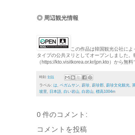
◎ 周辺観光情報
この作品は韓国観光公社によっ
タイプの公共ヌリとしてオープンしました。
（https://kto.visitkorea.or.kr/jpn.
時刻:
9:01
ラベル:
は
,
ペガムサン
,
蔚珍
,
蔚珍郡
,
蔚珍文化観光
,
坡里
,
日本語
,
白い岩山
,
白岩山
,
標高1004m
0 件のコメント:
コメントを投稿