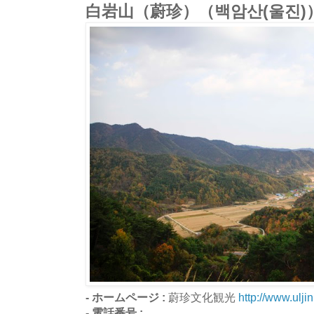
白岩山（蔚珍）（백암산(울진)
- ホームページ :
蔚珍文化観光
http://www.uljin
- 電話番号 :