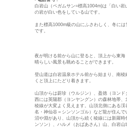
白岩山（ペガムサン=標高1004m)は「白い
の岩が白い色をしている山です。
また標高1000m級の山にふさわしく、冬に
です。
夜が明ける前から山に登ると、頂上から東海
晴らしい風景も眺めることができます。
登山道は白岩温泉ホテル前から始まり、南稜
くと頂上にたどり着きます。
山頂からは蔚珍（ウルジン）、盈徳（ヨンド
西には英陽郡（ヨンヤングン）の森林地帯、
稜線が大変よく見えます。山頂北側にある渓
名・神仙谷＝シンソンゴル）など龍が住んで
沼や淵があり、山頂から続く稜線には新羅時
ンソン）、ハルメ（おばあさん）山、白岩山