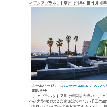
⊙ アクアプラネット済州（아쿠아플라넷 제
- ホームページ :
https://www.aquaplanet.co.kr/
- 電話番号 :
アクアプラネット済州は韓国最大級のアクア
の超大型海洋総合文化施設で約4万5千匹の
大6,000トンまで海水を収容できるメイン水