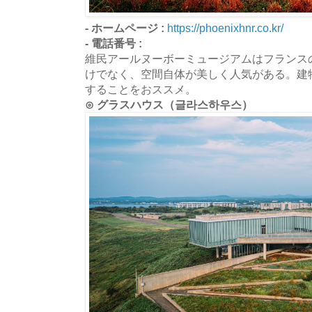
- ホームページ :
https://phoenixhnr.co.kr/
- 電話番号 :
維民アールヌーボーミュージアムはフランス
けでなく、空間自体が美しく人気がある。建
することをおススメ。
⊙ グラスハウス（글라스하우스）