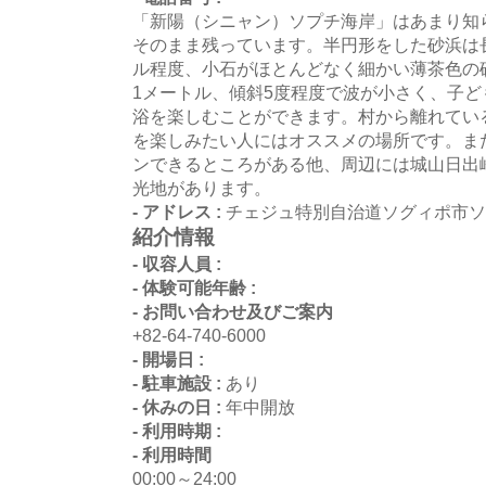
「新陽（シニャン）ソプチ海岸」はあまり知
そのまま残っています。半円形をした砂浜は長
ル程度、小石がほとんどなく細かい薄茶色の
1メートル、傾斜5度程度で波が小さく、子
浴を楽しむことができます。村から離れてい
を楽しみたい人にはオススメの場所です。ま
ンできるところがある他、周辺には城山日出
光地があります。
- アドレス :
チェジュ特別自治道ソグィポ市ソ
紹介情報
- 収容人員 :
- 体験可能年齢 :
- お問い合わせ及びご案内
+82-64-740-6000
- 開場日 :
- 駐車施設 :
あり
- 休みの日 :
年中開放
- 利用時期 :
- 利用時間
00:00～24:00