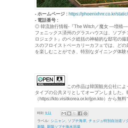
- ホームページ :
https://phoenixhnr.co.kr/stati
- 電話番号 :
◎ 韓流旅行情報-『The Witch／魔女 ―増殖
フェニックス済州のグラスハウスは、ソプチ
ロジェクト』のペク総括の神秘的な邸宅の撮
スのフロイストベーカリーカフェでは、どの
を楽しむことができ、特別なダイニング体験
この作品は韓国観光公社によっ
タイプの公共ヌリとしてオープンしました。
（https://kto.visitkorea.or.kr/jpn.
時刻:
9:11
ラベル:
シニャン
,
ソプチ海岸
,
チェジュ特別自治道ソグ
新陽
,
新陽ソプチ海水浴場