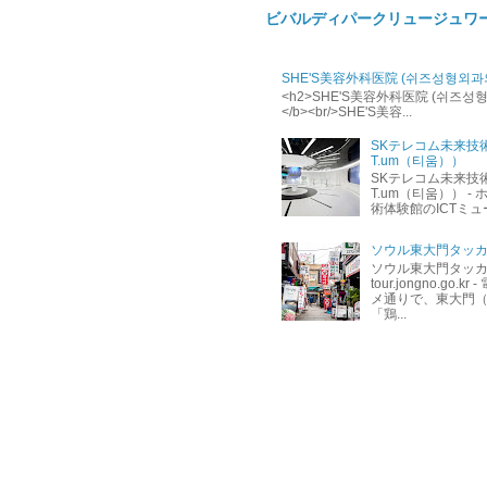
ビバルディパークリュージュワ
SHE'S美容外科医院 (쉬즈성형외과
<h2>SHE'S美容外科医院 (쉬즈성형외과의
</b><br/>SHE'S美容...
SKテレコム未来技
T.um（티움））
SKテレコム未来技
T.um（티움）） - ホ
術体験館のICTミュージ
ソウル東大門タッカ
ソウル東大門タッカン
tour.jongno.go
メ通りで、東大門
「鶏...