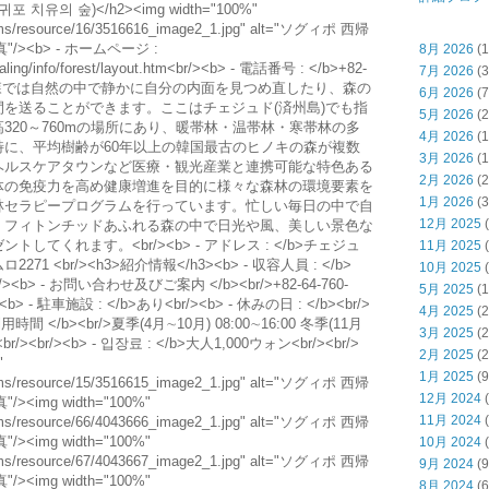
치유의 숲)</h2><img width="100%"
.kr/cms/resource/16/3516616_image2_1.jpg" alt="ソグィポ 西帰
><b> - ホームページ :
8月 2026
(1
ealing/info/forest/layout.htm<br/><b> - 電話番号 : </b>+82-
7月 2026
(3
ィポ癒しの森では自然の中で静かに自分の内面を見つめ直したり、森の
6月 2026
(7
を送ることができます。ここはチェジュド(済州島)でも指
5月 2026
(2
320～760mの場所にあり、暖帯林・温帯林・寒帯林の多
4月 2026
(1
に、平均樹齢が60年以上の韓国最古のヒノキの森が複数
3月 2026
(1
ヘルスケアタウンなど医療・観光産業と連携可能な特色ある
2月 2026
(2
体の免疫力を高め健康増進を目的に様々な森林の環境要素を
1月 2026
(3
林セラピープログラムを行っています。忙しい毎日の中で自
12月 2025
(
、フィトンチッドあふれる森の中で日光や風、美しい景色な
てくれます。<br/><b> - アドレス : </b>チェジュ
11月 2025
(
<br/><h3>紹介情報</h3><b> - 収容人員 : </b>
10月 2025
(
r/><b> - お問い合わせ及びご案内 </b><br/>+82-64-760-
5月 2025
(1
/><b> - 駐車施設 : </b>あり<br/><b> - 休みの日 : </b><br/>
4月 2025
(2
 利用時間 </b><br/>夏季(4月∼10月) 08:00∼16:00 冬季(11月
3月 2025
(2
br/><br/><b> - 입장료 : </b>大人1,000ウォン<br/><br/>
2月 2025
(2
"
1月 2025
(9
.kr/cms/resource/15/3516615_image2_1.jpg" alt="ソグィポ 西帰
12月 2024
(
img width="100%"
11月 2024
(
.kr/cms/resource/66/4043666_image2_1.jpg" alt="ソグィポ 西帰
img width="100%"
10月 2024
(
.kr/cms/resource/67/4043667_image2_1.jpg" alt="ソグィポ 西帰
9月 2024
(9
img width="100%"
8月 2024
(6