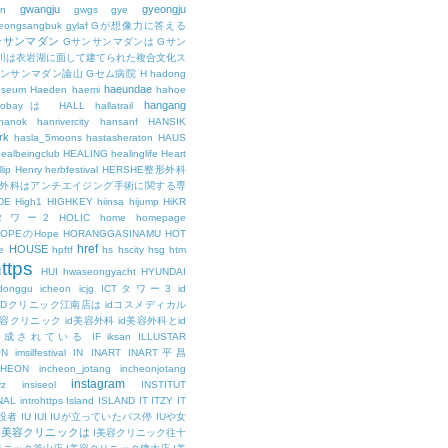
gwangju
gyeongju
n
gwgs
gye
eongsangbuk
gylaf
Gが想像力に答える
ンサンマダン
Gサンサンマダンは
Gサン
川は衣岩湖に面して建てられた複合文化ス
サンサンマダン論山
Gセム病院
H
hadong
haeundae
useum
Haeden
haemi
hahoe
hangang
ajobayは
HALL
hallatrail
hanok
hanrivercity
hansanf
HANSIK
rk
hasla_5moons
hastasheraton
HAUS
ealbeingclub
HEALING
healinglife
Heart
lip
Henry
herbfestival
HERSHE整形外科
整形外科はアンチエイジング手術に関する専
DE
High1
HIGHKEY
hiinsa
hijump
HiKR
タワー2
HOLIC
home
homepage
HOPEのHope
HORANGGASINAMU
HOT
href
HOUSE
e
hpftf
hs
hscity
hsg
htm
ttps
HUI
hwaseongyacht
HYUNDAI
cdonggu
icheon
icjg
ICTタワー3
id
IDクリニック江南店は
idコスメディカル
美容クリニック
id美容外科
id美容外科とid
構成されている
IF
iksan
ILLUSTAR
ON
imsilfestival
IN
INART
INART平昌
CHEON
incheon_jotang
incheonjotang
instagram
vz
insiseol
INSTITUT
NAL
introhttps
Island
ISLAND
IT
ITZY
IT
役者
IU
IUI
IUが立っていたバス停
IUや女
I美容クリニックは
I美容クリニック往十