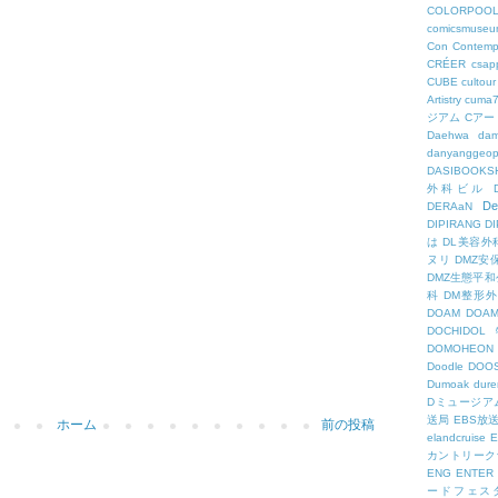
COLORPOO
comicsmuseu
Con
Contemp
CRÉER
csapp
CUBE
cultour
Artistry
cuma
ジアム
Cアー
Daehwa
dam
danyanggeop
DASIBOOKS
外科ビル
De
DERAaN
DIPIRANG
D
は
DL美容外
ヌリ
DMZ安
DMZ生態平和
科
DM整形
DOAM
DO
DOCHID
DOMOHEON
Doodle
DOO
Dumoak
dure
Dミュージア
送局
EBS放
ホーム
前の投稿
elandcruise
E
カントリーク
ENG
ENTER
ードフェス