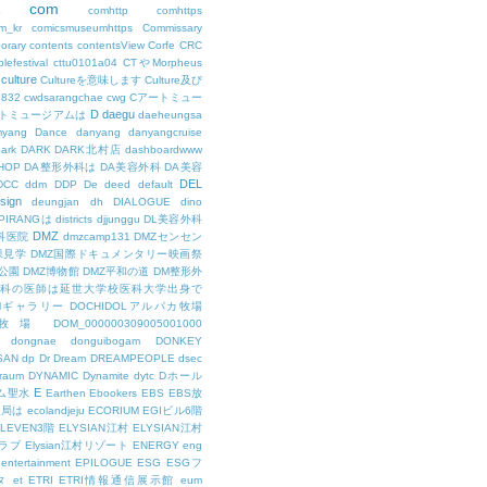
com
L
comhttp
comhttps
m_kr
comicsmuseumhttps
Commissary
orary
contents
contentsView
Corfe
CRC
lefestival
cttu0101a04
CTやMorpheus
culture
Cultureを意味します
Culture及び
7832
cwdsarangchae
cwg
Cアートミュー
D
daegu
トミュージアムは
daeheungsa
yang
Dance
danyang
danyangcruise
ark
DARK
DARK北村店
dashboardwww
HOP
DA整形外科は
DA美容外科
DA美容
DEL
DCC
ddm
DDP
De
deed
default
sign
deungjan
dh
DIALOGUE
dino
IPIRANGは
districts
djjunggu
DL美容外科
DMZ
科医院
dmzcamp131
DMZセンセン
保見学
DMZ国際ドキュメンタリー映画祭
公園
DMZ博物館
DMZ平和の道
DM整形外
外科の医師は延世大学校医科大学出身で
AMギャラリー
DOCHIDOLアルパカ牧場
OL牧場
DOM_000000309005001000
dongnae
donguibogam
DONKEY
SAN
dp
Dr
Dream
DREAMPEOPLE
dsec
raum
DYNAMIC
Dynamite
dytc
Dホール
E
ム聖水
Earthen
Ebookers
EBS
EBS放
送局は
ecolandjeju
ECORIUM
EGIビル6階
LEVEN3階
ELYSIAN江村
ELYSIAN江村
ラブ
Elysian江村リゾート
ENERGY
eng
entertainment
EPILOGUE
ESG
ESGフ
タ
et
ETRI
ETRI情報通信展示館
eum