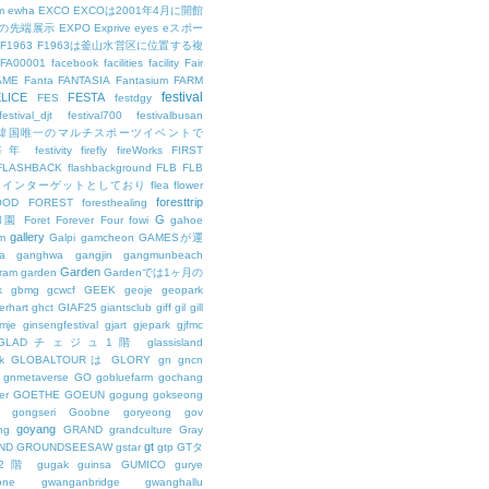
m
ewha
EXCO
EXCOは2001年4月に開館
の先端展示
EXPO
Exprive
eyes
eスポー
F1963
F1963は釜山水営区に位置する複
FA00001
facebook
facilities
facility
Fair
AME
Fanta
FANTASIA
Fantasium
FARM
festival
LICE
FESTA
FES
festdgy
festival_djt
festival700
festivalbusan
ALは韓国唯一のマルチスポーツイベントで
は毎年
festivity
firefly
fireWorks
FIRST
FLASHBACK
flashbackground
FLB
FLB
メインターゲットとしており
flea
flower
foresttrip
OOD
FOREST
foresthealing
G
和園
Foret
Forever
Four
fowi
gahoe
gallery
m
Galpi
gamcheon
GAMESが運
a
ganghwa
gangjin
gangmunbeach
Garden
ram
garden
Gardenでは1ヶ月の
k
gbmg
gcwcf
GEEK
geoje
geopark
erhart
ghct
GIAF25
giantsclub
giff
gil
gill
imje
ginsengfestival
gjart
gjepark
gjfmc
GLADチェジュ1階
glassisland
k
GLOBALTOURは
GLORY
gn
gncn
gnmetaverse
GO
gobluefarm
gochang
er
GOETHE
GOEUN
gogung
gokseong
gongseri
Goobne
goryeong
gov
goyang
ng
GRAND
grandculture
Gray
gt
ND
GROUNDSEESAW
gstar
gtp
GTタ
2階
gugak
guinsa
GUMICO
gurye
one
gwanganbridge
gwanghallu