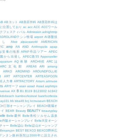
AB
ABヨット
AB美容外科
AB美容外科は
に位置しており
ac
acc
ACC
ACCワール
クフェスティバル
Admission
adnighttrip
AGROLANDテシン牧場
airport
AI基盤技
用し
Alive
alpacaworld
AMERICAN
amp
IC
AN
AND
Anthropolis
apap
Pは安養の地形
APAP作品ツアー
APEC
公園から出発し
APEC路55
Appenzeller
aquarium
AQ体験
ARCHIVE
ARCは
ARC文化館
AREA6
ARI
arirang
ARKO
AROMIND
AROUNDFOLLIE
t
ART
ARTCENTER
ARTEASPOON
EE人力車
ARTFACTORY
Artium
artmuse
rts
ARサーフ
asan
asiad
Asiad
asphttps
B
Avenue
AX
B1
B119
B123002
b1942
kdobeach
bamboofestival
barefootfesta
bay101
bb
bba48
bcj
bcmuseum
BEACH
ACH三陟オーシャンプレイ
BEACH襄陽オ
BEAUTY
レイ
BEAR
Beauty
beautyplay
elle
Belle慶州
Belle青松ソルセム温泉
lle丹陽オーシャンプレイ
Belle天安オーシ
チャー
Belle辺山
Belle辺山オーシャンプ
Besançon
BEST
BEXCO
BEXCO野外広
ルグンヌン眼科医院は2000年に設立され