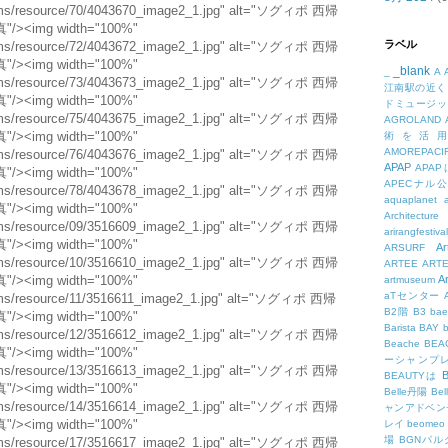
.kr/cms/resource/70/4043670_image2_1.jpg" alt="ソグィポ 西帰
img width="100%"
ラベル
.kr/cms/resource/72/4043672_image2_1.jpg" alt="ソグィポ 西帰
img width="100%"
_blank
_
A
.kr/cms/resource/73/4043673_image2_1.jpg" alt="ソグィポ 西帰
江南駅の近く
img width="100%"
ドミュージッ
.kr/cms/resource/75/4043675_image2_1.jpg" alt="ソグィポ 西帰
AGROLAND
img width="100%"
術を活
AMOREPACIF
.kr/cms/resource/76/4043676_image2_1.jpg" alt="ソグィポ 西帰
APAP
APA
img width="100%"
APECナル
.kr/cms/resource/78/4043678_image2_1.jpg" alt="ソグィポ 西帰
aquaplanet
img width="100%"
Architecture
.kr/cms/resource/09/3516609_image2_1.jpg" alt="ソグィポ 西帰
arirangfestival
img width="100%"
Ar
ARSURF
.kr/cms/resource/10/3516610_image2_1.jpg" alt="ソグィポ 西帰
ARTEE
ART
img width="100%"
A
artmuseum
aTセンター
kr/cms/resource/11/3516611_image2_1.jpg" alt="ソグィポ 西帰
B2階
B3
bae
img width="100%"
Barista
BAY
.kr/cms/resource/12/3516612_image2_1.jpg" alt="ソグィポ 西帰
Beache
BE
img width="100%"
ーシャンプ
.kr/cms/resource/13/3516613_image2_1.jpg" alt="ソグィポ 西帰
B
BEAUTYは
img width="100%"
Belle丹陽
Be
.kr/cms/resource/14/3516614_image2_1.jpg" alt="ソグィポ 西帰
ャンアドベン
img width="100%"
レイ
beomeo
場
BGNパ
.kr/cms/resource/17/3516617_image2_1.jpg" alt="ソグィポ 西帰