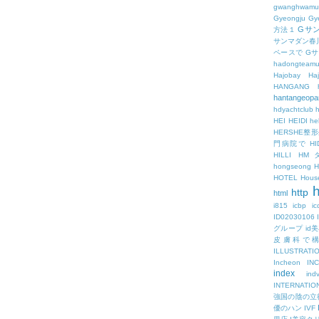
gwanghwamu
Gyeongju
Gy
Gサ
方法１
サンマダン春
ペースで
G
hadongteam
Hajobay
H
HANGANG
hantangeopa
hdyachtclub
h
HEI
HEIDI
hel
HERSHE
門病院で
HI
HILLI
HM
hongseong
HOTEL
Hous
h
http
html
i815
icbp
i
ID02030106
グループ
id
皮膚科で
ILLUSTRATI
Incheon
IN
index
ind
INTERNATIO
強国の陰の立
優のハン
IVF