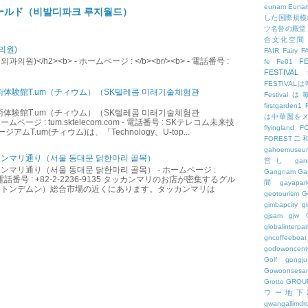
eunam
Euna
ールド（비발디파크 루지월드）
した国際規模
ツ名誉の殿堂
合文化空間
의원)
FAIR
Fairy
F
원)</h2><b> - ホームページ : </b><br/><b> - 電話番号 :
FE
fe
Fe01
FESTIVAL
FESTIV
術体験館T.um（チィウム）（SK텔레콤 미래기술체험관
Festival
firstgarden1
術体験館T.um（チィウム）（SK텔레콤 미래기술체험관
は中華圏を
ームページ : tum.sktelecom.com - 電話番号 : SKテレコム未来技
flyingland
F
アムT.um(チィウム)は、「Technology、U-top...
FOREST二
gahoemuseu
ンマリ通り（서울 동대문 닭한마리 골목）
営し
gan
マリ通り（서울 동대문 닭한마리 골목） - ホームページ :
Gangnam
Ga
.kr - 電話番号 : +82-2-2236-9135 タッカンマリのお店が密集するグル
間
gayapar
（トンデムン）総合市場の近くにあります。タッカンマリは
geotourism
G
gimbapcity
g
gjsam
gjw
globalinterpar
gncoffeeboat
godowoncent
Golf
gongju
Gowoonsesa
Grotto
GROU
ワー地下
gwangallimdr