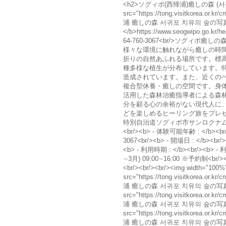
<h2>ソグィポ(西帰浦)癒しの森 (서귀포 
src="https://tong.visitkorea.or
浦 癒しの森 서귀포 치유의 숲の写真"/
</b>https://www.seogwipo.go.kr/h
64-760-3067<br/>ソグ
様々な環境に触れながら癒しの時間
折りの自然あふれる場所です。標高
種多様な植生が分布しています。特
造成されています。また、近くの
複合型休養・癒しの空間です。身
活用した森林治癒指導者による森
分を顧る心の余裕がない現代人に
どを楽しめるヒーリング旅をプレゼントし
特別自治道ソグィポ市サンロクナムロ2271 
<br/><b> - 体験可能年齢 : </b><b
3067<br/><b> - 開場日 : </b><br
<b> - 利用時期 : </b><br/><b> -
∼3月) 09:00∼16:00 ※予約制<br/><
<br/><br/><br/><img width="100%
src="https://tong.visitkorea.or
浦 癒しの森 서귀포 치유의 숲の写真"/><
src="https://tong.visitkorea.or
浦 癒しの森 서귀포 치유의 숲の写真"/><
src="https://tong.visitkorea.or
浦 癒しの森 서귀포 치유의 숲の写真"/><