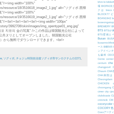
bhm
bi
biblio
img width="100%"
場
BIOFAC
.kr/cms/resource/18/3516618_image2_1.jpg" alt="ソグィポ 西帰
クは
bisco
img width="100%"
BLOCK77
.kr/cms/resource/19/3516619_image2_1.jpg" alt="ソグィポ 西帰
BOAN1942
b
><br/><br/><br/><img width="100px"
boseongatopy
/tistory/3992708/skin/images/img_opentype01_eng.jpg"
BREWERY
B
서귀포 치유의 숲の写真" />この作品は韓国観光公社によって
BTS
BTSが
BTS壁画と
の公共ヌリとしてオープンしました。韓国観光公社
Busan
BUS
.kr/jpn.kto）から無料でダウンロードできます。<br/>
busanrockfest
ース
B棟505
ンアドベンチ
も歯科
CEC
w
,
ソグィポ
,
チェジュ特別自治道ソグィポ市サンロクナムロ2271
,
Cente
center
cha
centum
changpovil
Chaum
CH
CHA病院は
Cheongdam
CHICKEN
choongang
cimer
city
cje
clubdoasis
C
cmnmcik
C
cocorycolor
COCORY
Coexアーテ