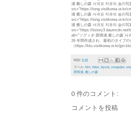
浦 癒しの森 서귀포 치유의 숲の写真"/><
src="https://tong.visitkorea.or
浦 癒しの森 서귀포 치유의 숲の写真"/><
src="https://tong.visitkorea.or
浦 癒しの森 서귀포 치유의 숲の写真"/><br/
src="https://tistory3.daumcdn.net
alt="ソグィポ 西帰浦 癒しの森 
26 年間作成され、最初のタイプ
（https://kto.visitkorea.or
時刻:
9:26
ラベル:
htm
,
https
,
layout
,
seogwipo
,
ww
西帰浦
,
癒しの森
0 件のコメント:
コメントを投稿