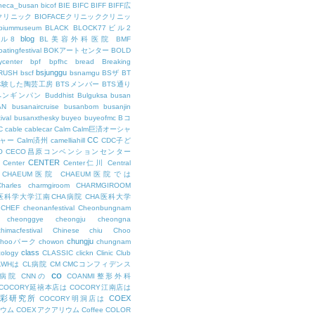
theca_busan
bicof
BIE
BIFC
BIFF
BIFF広
Eクリニック
BIOFACEクリニッククリニッ
biummuseum
BLACK
BLOCK77ビル2
blog
ビル8
BL美容外科医院
BMF
oatingfestival
BOKアートセンター
BOLD
center
bpf
bpfhc
bread
Breaking
bsjunggu
RUSH
bscf
bsnamgu
BSザ
BT
体験した陶芸工房
BTSメンバー
BTS通り
ペンギンパン
Buddhist
Bulguksa
busan
AN
busanaircruise
busanbom
busanjin
ival
busanxthesky
buyeo
buyeofmc
Bコ
C
cable
cablecar
Calm
Calm巨済オーシャ
CC
ャー
Calm済州
camelliahill
CDC子ど
O
CECO昌原コンベンションセンター
CENTER
Center
Center仁川
Central
CHAEUM医院
CHAEUM医院では
Charles
charmgiroom
CHARMGIROOM
A医科学大学江南CHA病院
CHA医科大学
CHEF
cheonanfestival
Cheonbungnam
cheonggye
cheongju
cheongna
chimacfestival
Chinese
chiu
Choo
chungju
Chooパーク
chowon
chungnam
class
cology
CLASSIC
clickn
Clinic
Club
LWHは
CL病院
CM
CMCコンフィデンス
co
M病院
CNNの
COANMI整形外科
COCORY延禧本店は
COCORY江南店は
色彩研究所
COEX
COCORY明洞店は
ィウム
COEXアクアリウム
Coffee
COLOR