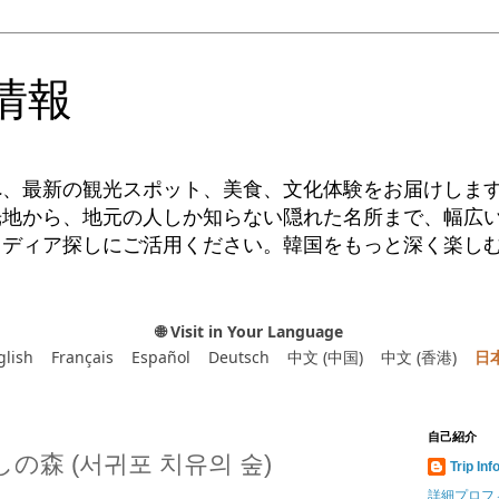
情報
へ、最新の観光スポット、美食、文化体験をお届けしま
光地から、地元の人しか知らない隠れた名所まで、幅広
イディア探しにご活用ください。韓国をもっと深く楽し
🌐 Visit in Your Language
glish
Français
Español
Deutsch
中文 (中国)
中文 (香港)
日
自己紹介
の森 (서귀포 치유의 숲)
Trip Inf
詳細プロフ