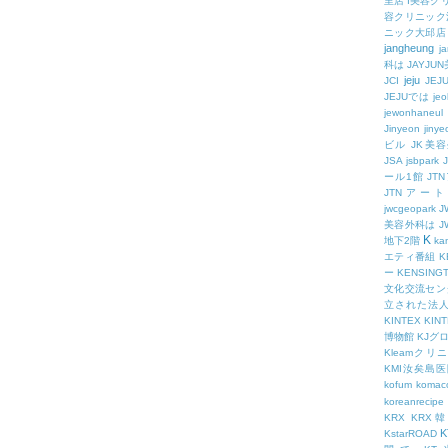
里店
I美容ク
容クリニック
ニック大邱店
jangheung
ja
科は
JAYJ
jeju
JCI
JEJ
JEJUでは
jeo
jewonhaneul
Jinyeon
jiny
ビル
JK美
JSA
jsbpark
ール1館
JT
JTNアー
jwcgeopark
美容外科は
J
K
地下2階
kam
エティ番組
K
ー
KENSING
文化交流セン
立された法
KINTEX
KIN
博物館
KJグ
Kleamクリ
KMI汝矣島
kofum
komac
koreanrecipe
KRX
KRX
K
KstarROAD