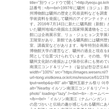
title="別ウィンドウで開く">http://yeoju.go.kr/m
話番号 : </b><br/>1997年に驪州（ヨ
州博物館は驪州の歴史と民俗資料などを調査
学術資料を発掘して驪州のアイデンティティ
す。2016年7月14日に新たに驪馬館（新館
いた驪州地域の発掘出土国家帰属遺物をここ
館には企画展示室、リュ・ジュヒョン文学展
王陵室があり、新館である驪馬館には驪州歴
室、講義室などがあります。毎年特別企画展
博物館大学の運営など、驪州の過去と現在を
間として位置づけられています。その他、学
驪州文化財の発掘および保存伝承にも努めています。
南漢江コンド＆リゾート（일성남한강콘도&리조트
width="100%" src="https://images.weserv.nl/?
url=tong.visitkorea.or.kr/cms/resource/61/
tput=webp&q=80" alt="驪州五穀ナル祭
alt="Nearby イルソン南漢江コンド＆リ
photo" loading="lazy" /><br/><b> - ホームペ
</b><br/>「イルソン南漢江（ナムハンガ
の息づかいと伝統の趣が感じられる驪州にあ