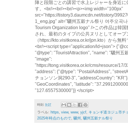
陣と段階ごとの講習で水上レジャーを身近に
す。<br/><br/><br/><p><img width="100px"
src="https://tistory3.daumcdn.net/tistory/39
1_eng.jpg" alt="驪州五穀ナル祭り 여주오곡나
Tourism Organization logo" />この
され、最初のタイプの公共ヌリとしてオープン
（https://kto.visitkorea.or.kr/jpn.
<br/><script type="application/ld+json"> {"@co
"@type": "TouristAttraction", "name
"image":
"https://tong.visitkorea.or.kr/cms/resource/
"address": {"@type": "PostalAddress", "
チョンソン洞290-3", "addressCountry": "KR"}, "
"GeoCoordinates", "latitude": "37.2991200000"
"127.6557530000"}} </script>
時刻:
9:07
ラベル:
https
,
view
,
www
,
yjcf
,
キョンギ道ヨジュ市チョ
2025年時点のもので
,
驪州
,
驪州五穀ナル祭り