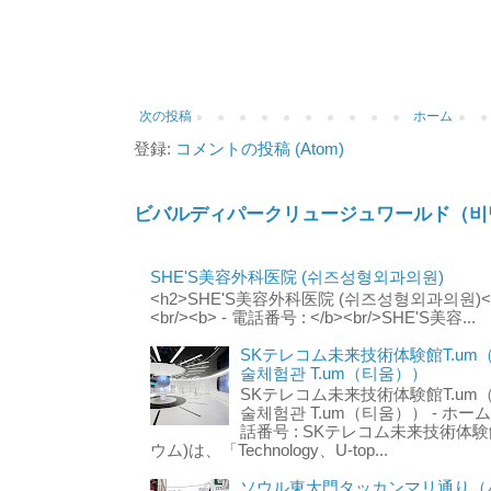
次の投稿
ホーム
登録:
コメントの投稿 (Atom)
ビバルディパークリュージュワールド（비
SHE'S美容外科医院 (쉬즈성형외과의원)
<h2>SHE'S美容外科医院 (쉬즈성형외과의원)</h2
<br/><b> - 電話番号 : </b><br/>SHE'S美容...
SKテレコム未来技術体験館T.um
술체험관 T.um（티움））
SKテレコム未来技術体験館T.um
술체험관 T.um（티움）） - ホームページ 
話番号 : SKテレコム未来技術体験
ウム)は、「Technology、U-top...
ソウル東大門タッカンマリ通り（서