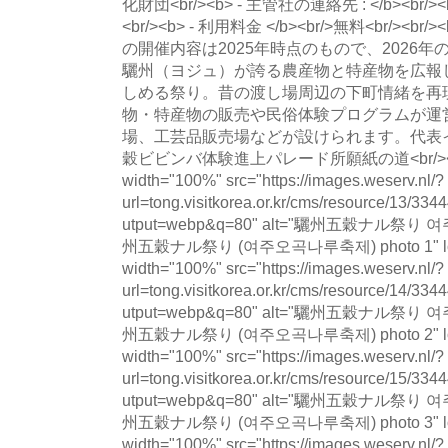
化財団<br/><b> - 主管社の連絡先 : </b><br/><
<br/><b> - 利用料金 </b><br/>無料<br/><br/><
の開催内容は2025年時点のもので、2026
驪州（ヨジュ）が誇る農産物と特産物を広報
しめる祭り。昔の渡し場周辺の下町情緒を再
物・特産物の販売や民俗体験プログラムが運
場、工芸品販売場などが設けられます。代表
穀ビビンバ体験進上パレード所願紙の道<br/><br/><b
width="100%" src="https://images.weserv.nl/?
url=tong.visitkorea.or.kr/cms/resource/13
utput=webp&q=80" alt="驪州五穀ナル祭り
州五穀ナル祭り (여주오곡나루축제) photo 1" loadin
width="100%" src="https://images.weserv.nl/?
url=tong.visitkorea.or.kr/cms/resource/14
utput=webp&q=80" alt="驪州五穀ナル祭り
州五穀ナル祭り (여주오곡나루축제) photo 2" loadin
width="100%" src="https://images.weserv.nl/?
url=tong.visitkorea.or.kr/cms/resource/15
utput=webp&q=80" alt="驪州五穀ナル祭り
州五穀ナル祭り (여주오곡나루축제) photo 3" loadin
width="100%" src="https://images.weserv.nl/?