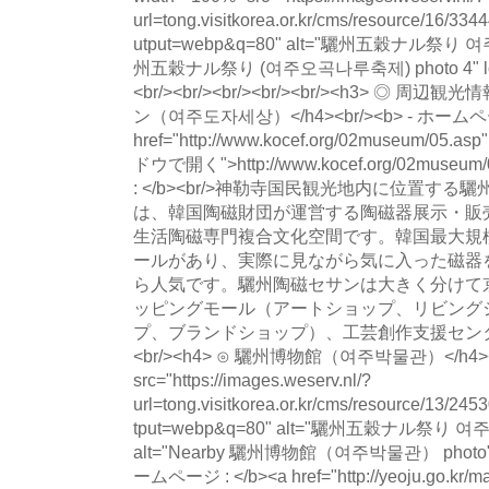
url=tong.visitkorea.or.kr/cms/resource/16
utput=webp&q=80" alt="驪州五穀ナル祭り
州五穀ナル祭り (여주오곡나루축제) photo 4" loadin
<br/><br/><br/><br/><br/><h3> ◎ 周辺
ン（여주도자세상）</h4><br/><b> - ホームページ
href="http://www.kocef.org/02museum/05.asp
ドウで開く">http://www.kocef.org/02museum/
: </b><br/>神勒寺国民観光地内に位置す
は、韓国陶磁財団が運営する陶磁器展示・販
生活陶磁専門複合文化空間です。韓国最大規
ールがあり、実際に見ながら気に入った磁器
ら人気です。驪州陶磁セサンは大きく分けて
ッピングモール（アートショップ、リビング
プ、ブランドショップ）、工芸創作支援セン
<br/><h4> ⊙ 驪州博物館（여주박물관）</h4><im
src="https://images.weserv.nl/?
url=tong.visitkorea.or.kr/cms/resource/13/
tput=webp&q=80" alt="驪州五穀ナル祭
alt="Nearby 驪州博物館（여주박물관） photo" load
ームページ : </b><a href="http://yeoju.go.kr/ma