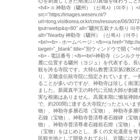
心を刺激してきた南漢江の真価を味わうことがで
<h4> ⊙ 神勒寺（驪州）（신륵사（여주））</h4><
src="https://images.weserv.nl/?
url=tong.visitkorea.or.kr/cms/resource/06/
tput=webp&q=80" alt="驪州五穀ナル祭
alt="Nearby 神勒寺（驪州）（신륵사（여주）） phot
<br/><b> - ホームページ : </b><a href="http://ww
target="_blank" title="別ウィンドウで開く">http:/
<b> - 電話番号 : </b><br/>神勒寺（
麓に位置する驪州（ヨジュ）を代表する、長
観を誇る寺院です。大韓仏教曹渓宗第2教区
り、京畿道伝統寺院に指定されています。一
ることが多いのですが、神勒寺は珍しく南漢
ました。新羅真平王の時代に元暁大師が創建
実な根拠はありません。高麗末期に懶翁禅師
で、約200間に達する大寺院だったといいます。
物）、神勒寺多層石塔（宝物）、神勒寺多層
石鐘（宝物）、神勒寺普済尊者石鐘碑（宝物
物）、神勒寺普済尊者石鐘前石燈（宝物）、
（宝物）をはじめとし、多くの文化遺産を有
民観光地として開発されており、近隣にはグ