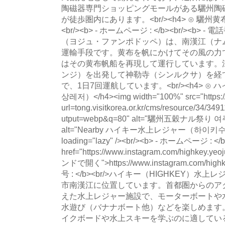
陶磁器専門ショッピングモールがある驪州陶
が徒歩圏内にあります。<br/><h4> ⊙ 驪州黄
<br/><b> - ホームページ : </b><br/><b> - 
（ヨジュ・ファンポドッペ）は、南漢江（ナ
運輸手段です。黄布を帆にかけてその風の力
はその黄布帆船を再現して運行しています。
ンジ）を出発して神勒寺（シンルクサ）を経
で、1日7回運航しています。<br/><h4> 
상레저）</h4><img width="100%" src="https://
url=tong.visitkorea.or.kr/cms/resource/34/
utput=webp&q=80" alt="驪州五穀ナル
alt="Nearby ハイキー水上レジャー（하이키수상
loading="lazy" /><br/><b> - ホームページ : </
href="https://www.instagram.com/highkey.yeo
ンドで開く">https://www.instagram.com/highk
号 : </b><br/>ハイキー（HIGHKEY）
市南漢江に位置しています。首都圏からのア
えた水上レジャー施設で、モーターボートや
水遊び（バナナボート他）などを楽しめます
イクボードや水上スキーを学ぶのに適してい