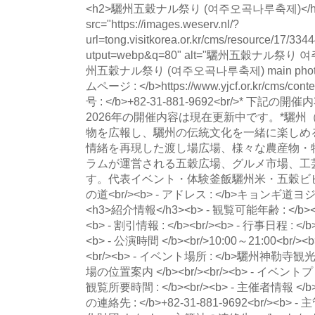
<h2>驪州五穀ナル祭り (여주오곡나루축제)</h2><i
src="https://images.weserv.nl/?
url=tong.visitkorea.or.kr/cms/resource/17
utput=webp&q=80" alt="驪州五穀ナル祭り
州五穀ナル祭り (여주오곡나루축제) main photo" lo
ムページ : </b>https://www.yjcf.or.kr/cms/con
号 : </b>+82-31-881-9692<br/>* 下
2026年の開催内容は現在更新中です。*驪
物を広報し、驪州の伝統文化を一緒に楽しめ
情緒を再現した渡し場広場、様々な農産物・
ラムが運営される五穀広場、グルメ市場、工
す。代表イベント・体験釜飯驪州米・五穀ビ
の道<br/><b> - アドレス : </b>キョンギ道ヨ
<h3>紹介情報</h3><b> - 観覧可能年齢 : </b><br/
<b> - 割引情報 : </b><br/><b> - 行事日程 : </b
<b> - 公演時間 </b><br/>10:00～21:00<br/
<br/><b> - イベント場所 : </b>驪州神勒寺観
場の位置案内 </b><br/><br/><b> - イベントプログ
観覧所要時間 : </b><br/><b> - 主催者情報 </b
の連絡先 : </b>+82-31-881-9692<br/><b>