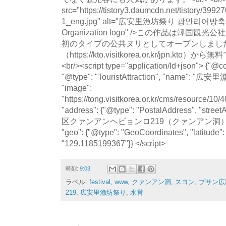
時刻:
9:03
ラベル:
festival
,
www
,
クァンアン洞
,
スヨン
,
プサン広
219
,
広安里漁坊祭り
,
水営