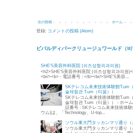
次の投稿
ホーム
登録:
コメントの投稿 (Atom)
ビバルディパークリュージュワールド（비
SHE'S美容外科医院 (쉬즈성형외과의원)
<h2>SHE'S美容外科医院 (쉬즈성형외과의원)</h2
<br/><b> - 電話番号 : </b><br/>SHE'S美容...
SKテレコム未来技術体験館T.um
술체험관 T.um（티움））
SKテレコム未来技術体験館T.um
술체험관 T.um（티움）） - ホームページ 
話番号 : SKテレコム未来技術体験
ウム)は、「Technology、U-top...
ソウル東大門タッカンマリ通り（서
ソウル東大門タッカンマリ通り（서울