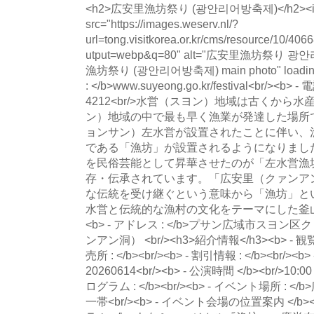
<h2>広安里漁坊祭り (광안리어방축제)</h2><img width="100%" src="https://images.weserv.nl/?url=tong.visitkorea.or.kr/cms/resource/10/4066810_image2_1.JPG&w=800&output=webp&q=80" alt="広安里漁坊祭り 광안리어방축제の写真" alt="広安里漁坊祭り (광안리어방축제) main photo" loading="lazy" /><b> - ホームページ : </b>www.suyeong.go.kr/festival<br/><b> - 電話番号 : </b>+82-51-610-4212<br/>水営（スヨン）地域は古くから水産資源が豊富で、釜山（プサン）地域の中で最も早く漁業が発達した場所です。特に朝鮮時代に慶尚（キョンサン）左水営が設置されたことに伴い、漁民と水軍による漁業の共同体である「漁坊」が設置されるようになりました。当時行われていた漁労作業を民俗芸能として昇華させたのが「左水営漁坊ノリ（遊び）」で、今も保存・伝承されています。「広安里（クァンアンリ）漁坊祭り」は、このような伝統を受け継ぐという意味から「漁坊」という名前を使っており、慶尚左水営と伝統的な漁村の文化をテーマにした釜山を代表する祭りです。<br/><b> - アドレス : </b>プサン広域市スヨン区クァンアンヘビョンロ219（クァンアン洞） <br/><h3>紹介情報</h3><b> - 観覧可能年齢 : </b><br/><b> - 前売所 : </b><br/><b> - 割引情報 : </b><br/><b> - 行事日程 : </b>20260612 ~ 20260614<br/><b> - 公演時間 </b><br/>10:00～22:00<br/><b> - イベントプログラム : </b><br/><b> - イベント場所 : </b>広安里海辺および水営史跡公園一帯<br/><b> - イベント会場の位置案内 </b><br/><br/><b> - イベントプログラム </b><br/>ミュージカル『漁坊』、慶尚左水使行列、漁坊民俗村体験<br/><b> - 観覧所要時間 : </b><br/><b> - 主催者情報 </b><br/>水営区<br/><b> - 主催者の連絡先 : </b>+82-51-610-4212<br/><b> - 主管社情報 </b><br/>水営区祭り委員会<br/><b> - 主管社の連絡先 : </b><br/><b> - 付帯イベント </b><br/><br/><b> - 利用料金 </b><br/>入場無料<br/><br/><br/><b> - 행사소개 : </b>水営（スヨン）地域は古くから水産資源が豊富で、釜山（プサン）地域の中で最も早く漁業が発達した場所です。特に朝鮮時代に慶尚（キョンサン）左水営が設置されたことに伴い、漁民と水軍による漁業の共同体である「漁坊」が設置されるようになりました。当時行われていた漁労作業を民俗芸能として昇華させたのが「左水営漁坊ノリ（遊び）」で、今も保存・伝承されています。「広安里（クァンアンリ）漁坊祭り」は、このような伝統を受け継ぐという意味から「漁坊」という名前を使っており、慶尚左水営と伝統的な漁村の文化をテーマにした釜山を代表する祭りです。<br/><b> - 행사내용 : </b>ミュージカル『漁坊』、慶尚左水使行列、漁坊民俗村体験<br/><br/><br/><br/><br/><img width="100%" src="https://images.weserv.nl/?url=tong.visitkorea.or.kr/cms/resource/06/4066806_image2_1.JPG&w=800&output=webp&q=80" alt="広安里漁坊祭り 광안리어방축제の写真" alt="広安里漁坊祭り (광안리어방축제) photo 1" loading="lazy" /><br/><img width="100%" src="https://images.weserv.nl/?url=tong.visitkorea.or.kr/cms/resource/07/4066807_image2_1.JPG&w=800&output=webp&q=80" alt="広安里漁坊祭り 광안리어방축제の写真" alt="広安里漁坊祭り (광안리어방축제) photo 2" loading="lazy" /><br/><img width="100%" src="https://images.weserv.nl/?url=tong.visitkorea.or.kr/cms/resource/08/4066808_image2_1.JPG&w=800&output=webp&q=80" alt="広安里漁坊祭り 광안리어방축제の写真" alt="広安里漁坊祭り (광안리어방축제) photo 3" loading="lazy" /><br/><img width="100%" src="https://images.weserv.nl/?url=tong.visitkorea.or.kr/cms/resource/09/4066809_image2_1.JPG&w=800&output=webp&q=80" alt="広安里漁坊祭り 광안리어방축제の写真" alt="広安里漁坊祭り (광안리어방축제) photo 4" loading="lazy" /><br/><img width="100%" src="https://images.weserv.nl/?url=tong.visitkorea.or.kr/cms/resource/11/4066811_image2_1.JPG&w=800&output=webp&q=80" alt="広安里漁坊祭り 광안리어방축제の写真" alt="広安里漁坊祭り (광안리어방축제) photo 5" loading="lazy" /><br/><img width="100%" src="https://images.weserv.nl/?url=tong.visitkorea.or.kr/cms/resource/12/4066812_image2_1.JPG&w=800&output=webp&q=80" alt="広安里漁坊祭り 광안리어방축제の写真" alt="広安里漁坊祭り (광안리어방축제) photo 6" loading="lazy" /><br/><br/><br/><br/><br/><br/><br/><h3> ◎ 周辺観光情報 </h3><h4> ⊙ 広安里海水浴場（광안리해수욕장）</h4><img width="100%" src="https://images.weserv.nl/?url=tong.visitkorea.or.kr/cms/resource/45/3311245_image2_1.jpg&w=800&output=webp&q=80" alt="広安里漁坊祭り 광안리어방축제の写真" alt="Nearby 広安里海水浴場（광안리해수욕장） photo" loading="lazy" /><br/><b> - ホームページ : </b><a href="http://www.suyeong.go.kr/tour/index.suyeong?menuCd=DOM_000001102001001000&link=success&cpath=%2Ftour" target="_blank" title="別ウィンドウで開く">http://www.suyeong.go.kr</a><br/><b> - 電話番号 : </b><br/>広安里（クァンアンリ）海水浴場は澄んだ蒼い海ときれいな砂が特徴で、夏場には多くの観光客が訪れる名所です。広安大橋と海が調和する風景が美しく、夜景スポットとしても有名。海水浴の他にもさまざまな海洋スポーツが楽しめる他、近くにはカフェやレストランもあり、おいしいものを楽しみながらゆったりとした時間を過ごすことができます。また都心と近く、アクセスも便利なため釜山を訪れる旅行客におすすめのスポットとなっています。<br/><h4> ⊙ 釜山花火祭り（부산불꽃축제）</h4><img width="100%" src="https://images.weserv.nl/?url=tong.visitkorea.or.kr/cms/resource/13/3018313_image2_1.jpeg&w=800&output=webp&q=80" alt="広安里漁坊祭り 광안리어방축제の写真" alt="Nearby 釜山花火祭り（부산불꽃축제） photo" loading="lazy" /><br/><b> - ホームページ : </b><a href="https://busanfireworks.com/" target="_blank" title="別ウィンドウで表示">https://busanfireworks.com/</a><br/><b> - 電話番号 : </b>+82-51-713-5000<br/>毎年、広安里海水浴場を華やかに彩る釜山花火祭りは2005年APEC首脳会議記念行事の一環として始まり、年々世界的な関心を集め、今では釜山を代表する祭りとして位置づけられるようになりました。釜山でしか見られない超大型花火や広安大橋の景観照明を活用したメディアファサード演出、華麗な花火と照明、音楽が調和し、ストーリーテリングが加味された釜山マルチ花火ショーを見ることができます。<br /><br /><strong>イベント内容</strong><br />1. 事前プログラム<br />・花火ストリート、花火トークショー、開幕セレモニー<br /><br />2. メインプログラム<br />・20周年祝賀花火<br />・海外招待花火ショー（世界的に有名な花火演出家を招待）<br />・釜山マルチ花火ショー（広安大橋を活用した釜山花火大会ならではの特色ある釜山マルチ花火ショーおよび3point（広安里、二妓台、冬柏島）を演出<br/><h4> ⊙ ザ・パーク・ゲストハウス（더파크 게스트하우스(The Park Guesthouse)）</h4><img width="100%" src="https://images.weserv.nl/?url=tong.visitkorea.or.kr/cms/resource/59/2557359_image2_1.jpg&w=800&output=webp&q=80" alt="広安里漁坊祭り 광안리어방축제の写真" alt="Nearby ザ・パーク・ゲストハウス（더파크 게스트하우스(The Park Guesthouse)） photo" loading="lazy" /><br/><b> - ホームページ : </b><a class="link" href="http://www.thecomfyhouse.co.kr" target="_blank">http://www.thecomfyhouse.co.kr</a>（韓・英）<br/><b> - 電話番号 : </b><br/>釜山の広安里の海辺市街地にある「ザ&middot;パークゲストハウス」は、ホームステイ型の宿舎で、多様な国籍の観光客に会えるし、料金が安いです。リビングとキッチン、洗濯施設を備えており、各種の便利用品を気軽に使えます。リビングルームに共用トイレがあり、大きな客室の一ヶ所には、バスルームとトイレが一緒にあります。キッチンで簡単な炊事もできます。広安里海辺と釜山の民楽刺身店通り、屋台通りが近くにあります。地下鉄の広安駅から遠くないため、移動に便利であります。&nbsp;<br/><h4> ⊙ 広安里海辺テーマ通り（광안리해변 테마거리）</h4><img width="100%" src="https://images.weserv.nl/?url=tong.visitkorea.or.kr/cms/resource/42/3071042_image2_1.JPG&w=800&output=webp&q=80" alt="広安里漁坊祭り 광안리어방축제の写真" alt="Nearby 広安里海辺テーマ通り（광안리해변 테마거리） photo" loading="lazy" /><br/><b> - ホームページ : </b><a href="https://www.visitbusan.net/ja/index.do?menuCd=DOM_000000401001001000&uc_seq=377&lang_cd=ja" target="_blank">www.visitbusan.net/</a><br/><b> - 電話番号 : </b><br/>広安里海辺テーマ通り（クァンアンリへビョン・テマゴリ）は、様々なフェスティバルやイベントが行われる場所で、人工ヤシの木、造形物、ベンチ、緑地帯などがある全長1,250メートルの広安里海岸道路です。ロマン通り、日の出広場、若者の通りに分かれています。広安（クァンアン）大橋の輝かしい夜景と、広安里カフェ通りと民楽（ミンラク）刺身タウンで美味しい料理を楽しめる、思い出とロマンがあふれる通りです。毎年11月初旬に広安里海岸で花火大会が開催されます。<br/><h4> ⊙ グレー193ホテル（그레이193호텔）</h4><img width="100%" src="https://images.weserv.nl/?url=tong.visitkorea.or.kr/cms/resource/61/2815961_image2_1.jpg&w=800&output=webp&q=80" alt="広安里漁坊祭り 광안리어방축제の写真" alt="Nearby グレー193ホテル（그레이193호텔） photo" loading="lazy" /><br/><b> - ホームページ : </b><a class="link" href="http://gray193.com/" target="_blank" title="別ウインドウで表示" rel="noopener">http://gray193.com/</a><br/><b> - 電話番号 : </b><br/>グレー193ホテルはプサン・クァンアンリ海水浴場徒歩1分の距離に位置しています。スーペリア、デラックス、ファミリー、オーシャンタイプなど計25室の客室を保有しています。快適な宿泊のため、ホテル全体にセスコウイルスケアシステムを設置し、各客室内部に空気清浄機を備えています。近くにミンラク刺身センター、ミンラク水辺公園、ベクスコ、ヘウンデヨット競技場などがあり、楽しむのに最適です。<br/><h4> ⊙ 広安里SUP Zone（광안리 SUP Zone）</h4><img width="100%" src="https://images.weserv.nl/?url=tong.visitkorea.or.kr/cms/resource/07/2708007_image2_1.jpg&w=800&output=webp&q=80" alt="広安里漁坊祭り 광안리어방축제の写真" alt="Nearby 広安里SUP Zone（광안리 SUP Zone） photo" loading="lazy" /><br/><b> - ホームページ : </b><a href="https://www.gwangallisuprise.kr/" target="_blank" title="別ウィンドウで表示">https://www.gwangallisuprise.kr/</a><br/><b> - 電話番号 : </b><br/>広安里SUP Zoneは、広安里海水浴場を新たなマリンスポーツのメッカとして確立させた、マリンスポーツを楽しむ観光客のためのスポットです。広安里海水浴場は一年を通して波が穏やかなため、SUP（スタンドアップパドルボード）を楽しむのに適しています。<br />2020年に水営区庁によって造成された広安里SUP Zoneは、広安里海水浴場内の400m区間（広安里海洋レポーツセンター～広安里G-wellエステート間、向かいの砂浜）で運営されており、ビーチバーやビーチベッド、ウィンドフラッグバナー、SUPフォトゾーンなどを利用することができます。また、葦のパラソルやビーチベッドは、7~8月に近隣の水上レジャーショップでレンタルした人に限って無料で利用することができます。（7~8月以外は、誰でも自由に利用可能）<br/><h4> ⊙ MILLAC THE MARKET（밀락더마켓）</h4><br/><b> 