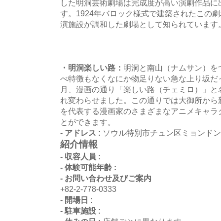
した明洞芸術劇場は完成度が高い演劇作品に
す。1924年バロック様式で建築されたこの
演施設が調和した劇場として知られています
・明洞楽しい路：
明洞と南山（ナムサン）を
べ特徴もなくなにか物足りない急な上り坂だっ
月、漫画の通り「楽しい路（チェミロ）」と
れ変わらせました。この通りでは大御所から
を代表する漫画家のさまざまなアニメキャラ
とができます。
- アドレス :
ソウル特別市チュン区ミョンドン
紹介情報
- 収容人員 :
- 体験可能年齢 :
- お問い合わせ及びご案内
+82-2-778-0333
- 開場日 :
- 駐車施設 :