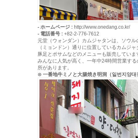
- ホームページ :
http://www.onedang.co.kr/
- 電話番号 :
+82-2-776-7612
元堂（ウォンダン）カムジャタンは、ソウル
（ミョンドン）通りに位置しているカムジャ
豚足とポサムなどのメニューも販売していま
みんなに人気が高く、一年中24時間営業す
所があります。
⊙ 一番地牛ミノと大腸焼き明洞（일번지양대