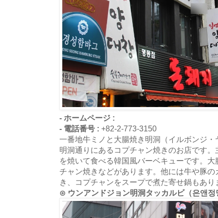
- ホームページ :
- 電話番号 :
+82-2-773-3150
一番地牛ミノと大腸焼き明洞（イルボンジ・
明洞通りにあるコプチャン焼きのお店です。
を焼いて食べる韓国風バーベキューです。大
チャン焼きなどがあります。他には牛や豚の
き、コプチャンをスープで煮た寄せ鍋もあり
⊙ ウンアンドジョン明洞タッカルビ（은앤정