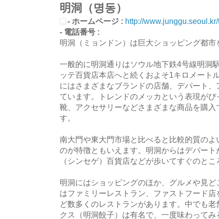
明洞（명동）
- ホームページ :
http://www.junggu.seoul.kr/
- 電話番号 :
明洞（ミョンドン）は巨大ショッピング都市
一般的に明洞通りはソウル地下鉄4号線明洞
ッテ百貨店本店へと続くおよそ1キロメート
にはさまざまなブランドの店舗、デパート、
ています。トレンドのメッカという表現がぴ
靴、アクセサリーなどさまざまな商品を購入
す。
南大門や東大門市場と比べると比較的質のよ
のが特徴ともいえます。明洞からはデパート
（シンセゲ）百貨店などが歩いてすぐのとこ
明洞にはショッピングのほか、グルメや見ど
はファミリーレストラン、ファストフード店
ど数多くのレストランがあります。中でも老
クス（明洞餃子）は有名で、一度味わってみ