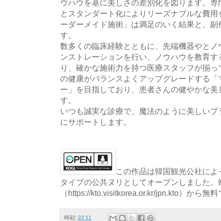
ウハウを基に美しさの差別化を図ります。専
とスタンダート化によりリーズナブルな費用を
ーダーメイド施術」は満足のいく結果と、副
す。
数多くの臨床経験とともに、先端機器やとノ
ンストレーションを行い、ノウハウを教育す
り、確かな施術力を持つ医療スタッフが揃っ
の健康がバランスよくアップグレードする「
ー」を目指しており、患者さんの健やかな美
す。
いつも誠実な診療で、魔法のように美しいプ
にサポートします。
この作品は韓国観光公社によっ
タイプの公共ヌリとしてオープンしました。
（https://kto.visitkorea.or.kr/jpn.
時刻:
22:11