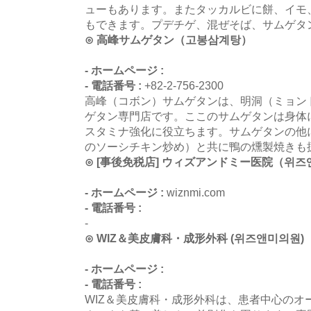
ューもあります。またタッカルビに餅、イモ
もできます。プデチゲ、混ぜそば、サムゲタ
⊙ 高峰サムゲタン（고봉삼계탕）
- ホームページ :
- 電話番号 :
+82-2-756-2300
高峰（コボン）サムゲタンは、明洞（ミョン
ゲタン専門店です。ここのサムゲタンは身体
スタミナ強化に役立ちます。サムゲタンの他
のソーシチキン炒め）と共に鴨の燻製焼きも
⊙ [事後免税店] ウィズアンドミー医院（위
- ホームページ :
wiznmi.com
- 電話番号 :
-
⊙ WIZ＆美皮膚科・成形外科 (위즈앤미의원)
- ホームページ :
- 電話番号 :
WIZ＆美皮膚科・成形外科は、患者中心のオ