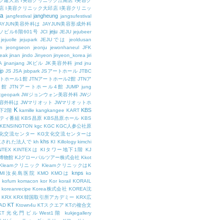
ク建大店
I美容クリニック江南店
I美容ク
店
I美容クリニック大邱店
I美容クリニッ
ja
jangheung
jangfestival
jangsufestival
AYJUN美容外科は
JAYJUN美容形成外科
jeju
ソビル6階601号
JCI
JEJU
jejubeer
jejuolle
jejupark
JEJUでは
jeoldusan
n
jeongseon
jeonju
jewonhaneul
JFK
aeak
jinan
jindo
Jinyeon
jinyeon_korea
jiri
A
jjnanjang
JKビル
JK美容外科
jmd
jnu
jp
JS
JSA
jsbpark
JSアートホール
JTBC
ートホール1館
JTNアートホール2館
JTNア
3館
JTNアートホール4館
JUMP
jung
cgeopark
JWジョンウォン美容外科
JWジ
容外科は
JWマリオット
JWマリオットホ
K
KBS
下2階
kamille
kangkangee
KART
エティ番組
KBS昌原
KBS昌原ホール
KBS
KENSINGTON
kgc
KGC
KGC人参公社原
文化交流センター
KG文化交流センターは
khs
設立された法人で
kh
KI
Killology
kimchi
NTEX
KINTEXは
KIタワー地下1階
KJ
融博物館
KJグローバルツアー株式会社
Kkot
Kleamクリニック
KleamクリニックはK
knps
KMI汝矣島医院
KMO
KMOは
ko
kofum
komacon
kor
Kor
korail
KORAIL
koreanrecipe
Korea株式会社
KOREA沈
KRX
KRX韓国取引所アカデミー
KRX広
KT
OAD
Ktown4u
KTスクエア
KTの複合文
KT光化門ビルWest1階
kukjegallery