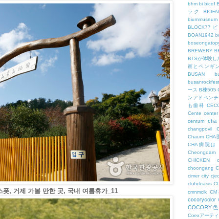
bhm
bi
bicof
ック
BIO
biummuseum
BLOCK77
BOAN1942
b
boseongatopy
BREWERY
B
BTSが体験
画とペンギ
BUSAN
b
busanrockfest
ース
B棟505
ンアドベンチ
も歯科
CEC
Cente
center
cha
centum
changpovil
Chaum
CH
CHA病院は
Cheongdam
CHICKEN
choongang
cimer
city
cje
clubdoasis
C
폿, 거제 가볼 만한 곳, 국내 여름휴가_11
cmnmcik
C
cocorycolor
COCORY
Coexアーテ