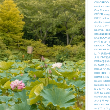
COLORPOO
comicsmuseu
Con
Contemp
CRÉER
csapp
CUBE
cultour
Artistry
cuma
ジアム
Cアー
Daehwa
dam
danyanggeop
DASIBOOKS
外科ビル
De
DERAaN
DIPIRANG
D
は
DL美容外
ヌリ
DMZ安
DMZ生態平和
科
DM整形
DOAM
DO
DOCHID
DOMOHEON
Doodle
DOO
Dumoak
dure
Dミュージア
送局
EBS放
elandcruise
E
カントリーク
ENG
ENTER
ードフェス