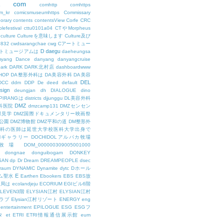
com
L
comhttp
comhttps
m_kr
comicsmuseumhttps
Commissary
orary
contents
contentsView
Corfe
CRC
lefestival
cttu0101a04
CTやMorpheus
culture
Cultureを意味します
Culture及び
7832
cwdsarangchae
cwg
Cアートミュー
D
daegu
トミュージアムは
daeheungsa
yang
Dance
danyang
danyangcruise
ark
DARK
DARK北村店
dashboardwww
HOP
DA整形外科は
DA美容外科
DA美容
DEL
DCC
ddm
DDP
De
deed
default
sign
deungjan
dh
DIALOGUE
dino
IPIRANGは
districts
djjunggu
DL美容外科
DMZ
科医院
dmzcamp131
DMZセンセン
保見学
DMZ国際ドキュメンタリー映画祭
公園
DMZ博物館
DMZ平和の道
DM整形外
外科の医師は延世大学校医科大学出身で
AMギャラリー
DOCHIDOLアルパカ牧場
OL牧場
DOM_000000309005001000
dongnae
donguibogam
DONKEY
SAN
dp
Dr
Dream
DREAMPEOPLE
dsec
raum
DYNAMIC
Dynamite
dytc
Dホール
E
ム聖水
Earthen
Ebookers
EBS
EBS放
送局は
ecolandjeju
ECORIUM
EGIビル6階
LEVEN3階
ELYSIAN江村
ELYSIAN江村
ラブ
Elysian江村リゾート
ENERGY
eng
entertainment
EPILOGUE
ESG
ESGフ
タ
et
ETRI
ETRI情報通信展示館
eum