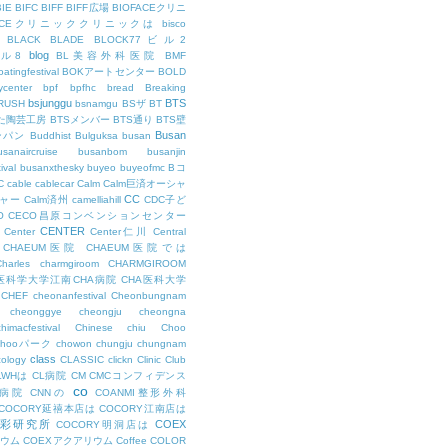
BIE
BIFC
BIFF
BIFF広場
BIOFACEクリニ
FACEクリニッククリニックは
bisco
BLACK
BLADE
BLOCK77ビル2
blog
ビル8
BL美容外科医院
BMF
oatingfestival
BOKアートセンター
BOLD
center
bpf
bpfhc
bread
Breaking
bsjunggu
BTS
RUSH
bsnamgu
BSザ
BT
した陶芸工房
BTSメンバー
BTS通り
BTS壁
Busan
ンパン
Buddhist
Bulguksa
busan
usanaircruise
busanbom
busanjin
ival
busanxthesky
buyeo
buyeofmc
Bコ
C
cable
cablecar
Calm
Calm巨済オーシャ
CC
ャー
Calm済州
camelliahill
CDC子ど
O
CECO昌原コンベンションセンター
CENTER
Center
Center仁川
Central
CHAEUM医院
CHAEUM医院では
Charles
charmgiroom
CHARMGIROOM
A医科学大学江南CHA病院
CHA医科大学
CHEF
cheonanfestival
Cheonbungnam
cheonggye
cheongju
cheongna
chimacfestival
Chinese
chiu
Choo
Chooパーク
chowon
chungju
chungnam
class
cology
CLASSIC
clickn
Clinic
Club
LWHは
CL病院
CM
CMCコンフィデンス
co
M病院
CNNの
COANMI整形外科
COCORY延禧本店は
COCORY江南店は
色彩研究所
COEX
COCORY明洞店は
ィウム
COEXアクアリウム
Coffee
COLOR