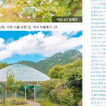
美容クリニッ
リニック蚕室
J
ク明洞店
jangtaesan
J
皮膚科
JBミ
jejumarathon
jeonggangwo
jgfestival
jijid
폿, 거제 가볼 만한 곳, 국내 여름휴가_14
Jivaka
JIVAK
John
Johyun
JTN
JTNア
ートホール
junggu
JW
jw
ョンウォン美
テルソウル地
KBSのバラ
水原センター
州工場
KG
2018年に
kimchikan
KI
KJB
KJB金
Kkum
KKUM
KMI
kmedi
KOATTR_278
Korea
長項線
kr
krhttps
清
報館
KstarR
化空間で