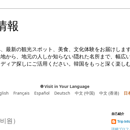
情報
へ、最新の観光スポット、美食、文化体験をお届けしま
光地から、地元の人しか知らない隠れた名所まで、幅広
イディア探しにご活用ください。韓国をもっと深く楽し
🌐 Visit in Your Language
glish
Français
Español
Deutsch
中文 (中国)
中文 (香港)
日
自己紹介
 비원）
Trip Inf
詳細プロフ