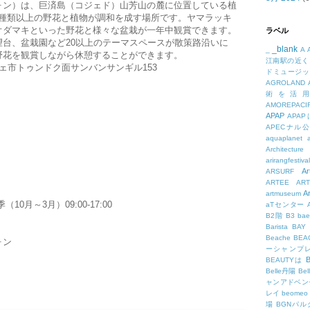
ォン）は、巨済島（コジェド）山芳山の麓に位置している植
00種類以上の野花と植物が調和を成す場所です。ヤマラッキ
オダマキといった野花と様々な盆栽が一年中観賞できます。
ラベル
台、盆栽園など20以上のテーマスペースが散策路沿いに
_blank
_
A
野花を観賞しながら休憩することができます。
江南駅の近く
ェ市トゥンドク面サンバンサンギル153
ドミュージッ
AGROLAND
術を活
AMOREPACIF
APAP
APA
APECナル
aquaplanet
Architecture
arirangfestival
Ar
ARSURF
ARTEE
A
A
artmuseum
（10月～3月）09:00-17:00
aTセンター
B2階
B3
bae
Barista
BAY
Beache
BE
ォン
ーシャンプ
B
BEAUTYは
Belle丹陽
Be
ャンアドベン
レイ
beomeo
場
BGNパ