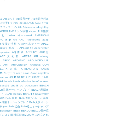
AB
ABヨット
AB美容外科
AB美容外科は
に位置しており
ac
acc
ACC
ACCワール
クフェスティバル
Admission
adnighttrip
AGROLANDテシン牧場
airport
AI基盤技
用し
Alive
alpacaworld
AMERICAN
amp
IC
AN
AND
Anthropolis
apap
Pは安養の地形
APAP作品ツアー
APEC
公園から出発し
APEC路55
Appenzeller
aquarium
AQ体験
ARCHIVE
ARCは
ARC文化館
AREA6
ARI
arirang
ARKO
AROMIND
AROUNDFOLLIE
t
ART
ARTCENTER
ARTEASPOON
RTEE人力車
ARTFACTORY
Artium
rts
ARサーフ
asan
asiad
Asiad
asphttps
B
Avenue
AX
B1
B119
B123002
b1942
kdobeach
bamboofestival
barefootfesta
bay101
bba48
bcj
bcmuseum
BEACH
ACH三陟オーシャンプレイ
BEACH襄陽オ
BEAUTY
レイ
BEAR
Beauty
beautyplay
elle
Belle慶州
Belle青松ソルセム温泉
lle丹陽オーシャンプレイ
Belle天安オーシ
チャー
Belle辺山
Belle辺山オーシャンプ
Besançon
BEST
BEXCO
BEXCO野外広
ルグンヌン眼科医院は2000年に設立され