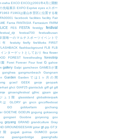
m
ewha
EXCO
EXCOは2001年4月に開館
の先端展示
EXPO
Exprive
eyes
eスポー
F1963
F1963は釜山水営区に位置する複
FA00001
facebook
facilities
facility
Fair
AME
Fanta
FANTASIA
Fantasium
FARM
festival
LICE
FESTA
FES
festdgy
festival_djt
festival700
festivalbusan
ALは韓国唯一のマルチスポーツイベントで
は毎年
festivity
firefly
fireWorks
FIRST
FLASHBACK
flashbackground
FLB
FLB
メインターゲットとしており
flea
flower
foresttrip
OOD
FOREST
foresthealing
G
和園
Foret
Forever
Four
fowi
gahoe
gallery
m
Galpi
gamcheon
GAMESが運
ganghwa
gangmunbeach
Gangnam
Garden
en
Gardenでは1ヶ月の間
bmg
gcwcf
GEEK
geoje
geopark
erhart
ghct
GIAF25
giantsclub
giff
gil
gill
imje
ginsengfestival
gjfmc
gjsam
gjw
ェジュ1階
glassisland
globalinterpark
URは
GLORY
gn
gncn
gncoffeeboat
GO
gobluefarm
gochang
er
GOETHE
GOEUN
gogung
gokseong
gongseri
Goobne
goryeong
gov
goyang
ng
GRAND
grandculture
Gray
gt
ND
GROUNDSEESAW
gstar
gtp
GTタ
2階
gugak
guinsa
GUMICO
gurye
one
gwanganbridge
gwanghallu