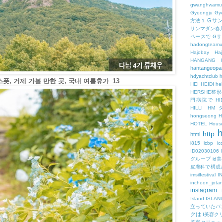
gwanghwamu
Gyeongju
Gy
Gサ
方法１
サンマダン春
ペースで
G
hadongteam
Hajobay
H
HANGANG
hantangeopa
hdyachtclub
h
폿, 거제 가볼 만한 곳, 국내 여름휴가_13
HEI
HEIDI
hel
HERSHE
門病院で
HI
HILLI
HM
hongseong
HOTEL
Hous
h
http
html
i815
icbp
i
ID02030106
グループ
id
皮膚科で構成
imsilfestival
I
incheon_jota
instagram
Island
ISLAN
立っていたバ
クは
I美容ク