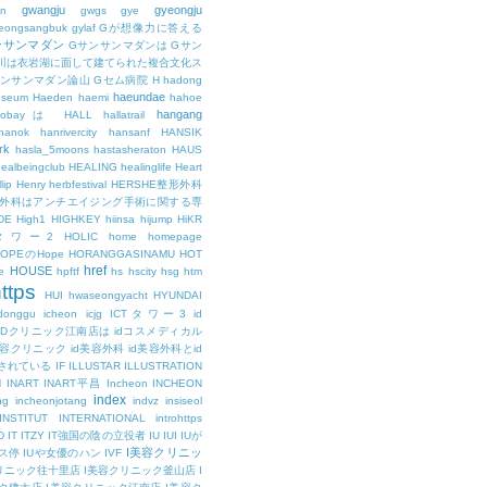
gwangju
gyeongju
n
gwgs
gye
eongsangbuk
gylaf
Gが想像力に答える
ンサンマダン
Gサンサンマダンは
Gサン
川は衣岩湖に面して建てられた複合文化ス
サンサンマダン論山
Gセム病院
H
hadong
haeundae
useum
Haeden
haemi
hahoe
hangang
ajobayは
HALL
hallatrail
hanok
hanrivercity
hansanf
HANSIK
rk
hasla_5moons
hastasheraton
HAUS
ealbeingclub
HEALING
healinglife
Heart
lip
Henry
herbfestival
HERSHE整形外科
整形外科はアンチエイジング手術に関する専
DE
High1
HIGHKEY
hiinsa
hijump
HiKR
タワー2
HOLIC
home
homepage
HOPEのHope
HORANGGASINAMU
HOT
href
HOUSE
e
hpftf
hs
hscity
hsg
htm
ttps
HUI
hwaseongyacht
HYUNDAI
cdonggu
icheon
icjg
ICTタワー3
id
IDクリニック江南店は
idコスメディカル
美容クリニック
id美容外科
id美容外科とid
されている
IF
ILLUSTAR
ILLUSTRATION
N
INART
INART平昌
Incheon
INCHEON
index
ng
incheonjotang
indvz
insiseol
INSTITUT
INTERNATIONAL
introhttps
D
IT
ITZY
IT強国の陰の立役者
IU
IUI
IUが
I美容クリニッ
ス停
IUや女優のハン
IVF
リニック往十里店
I美容クリニック釜山店
I