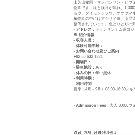
山芳山秘園（サンバンサン・ビウ
物園です。滝と渓谷が流れ、1,0
ョウ、ダイモンジソウ、オオヤマ
植物園の中にはアジサイ道、滝展望
整備されています。色とりどりの
- アドレス :
キョンサンナム道コジ
※ 紹介情報
- 収容人員 :
- 体験可能年齢 :
- お問い合わせ及びご案内
+82-55-633-1221
- 開場日 :
- 駐車施設 :
あり
- 休みの日 :
年中無休
- 利用時期 :
- 利用時間
夏季（4月～9月）08:00-18:30／冬季
- Admission Fees :
大人 8,000ウ
경남_거제_산방산비원 3