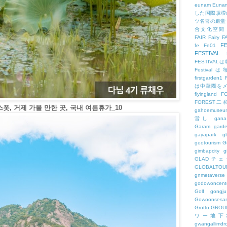
eunam
Euna
した国際規模
ツ名誉の殿堂
合文化空間
FAIR
Fairy
F
FE
fe
Fe01
FESTIVAL
FESTIV
Festival
firstgarden1
は中華圏を
flyingland
F
FOREST二
폿, 거제 가볼 만한 곳, 국내 여름휴가_10
gahoemuseu
営し
gana
Garam
gard
gayapark
g
geotourism
G
gimbapcity
g
GLADチ
GLOBALTO
gnmetaverse
godowoncent
Golf
gongju
Gowoonsesa
Grotto
GROU
ワー地下
gwangallimdr