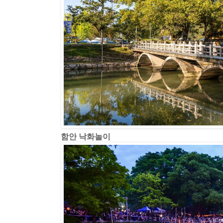
함안 낙화놀이