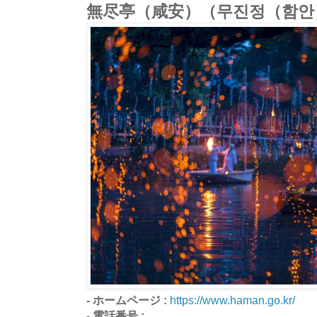
無尽亭（咸安）（무진정（함안
- ホームページ :
https://www.haman.go.kr/
- 電話番号 :