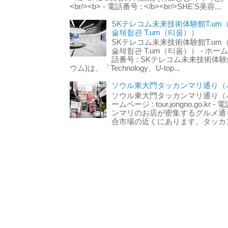
<br/><b> - 電話番号 : </b><br/>SHE'S美容...
SKテレコム未来技術体験館T.um
술체험관 T.um（티움））
SKテレコム未来技術体験館T.um
술체험관 T.um（티움）） - ホームページ 
話番号 : SKテレコム未来技術体験
ウム)は、「Technology、U-top...
ソウル東大門タッカンマリ通り（서
ソウル東大門タッカンマリ通り（서울
ームページ : tour.jongno.go.kr - 
ンマリのお店が密集するグルメ通
合市場の近くにあります。タッカン