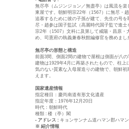
無尽亭（ムジンジョン／無盡亭）は風流を楽
東屋です。朝鮮明宗22年（1567）に無尽
追慕するために彼の子孫が建て、先生の号を
尽・趙参は国子監試（高麗時代国子監で進士
宗2年（1507）文科に及第して咸陽・昌原
め、司憲府の執義兼春秋館編修官を務めまし
無尽亭の形態と構造
前面3間、側面2間の建物で屋根は側面が八
建物は1929年4月に再築されたもので、柱
気のない質素な入母屋造りの建物で、朝鮮初
えます。
国家遺産情報
指定種目：慶尚南道有形文化遺産
指定年度：1976年12月20日
時代：朝鮮時代
種類 : 楼（亭）閣
- アドレス :
キョンサンナム道ハマン郡ハマン
※ 紹介情報