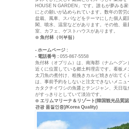
HOUSE N GARDEN」です。誰もが夢み
にとの願いが込められています。数年の苦労
盆栽、風車、スパなどをテーマにした個人庭
閣、噴水、温室などがあります。その他、最
室、カフェ、ゲストハウスがあります。
⊙ 魚付林（어부림）
- ホームページ :
- 電話番号 :
055-867-5558
魚付林（オブリム）は、南海郡（ナムヘグン
近くに位置している郷土料理店です。看板メ
太刀魚の煮付け、粗挽きカルビ焼きが出てく
は、事前予約をしないと注文できないメニュ
カタクチイワシの魚醤とテンジャン、天日塩
がすっきりとしていて淡泊です。
⊙ エリムマリーナ＆リゾート[韓国観光品質認証
관광 품질인증]/Korea Quality)