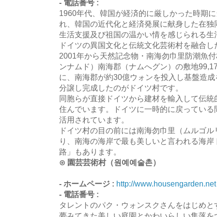
- 電話番号 :
1960年代、韓国が経済的に厳しかった時期
れ、韓国の近代化と経済発展に献身した在独
生活支援及び祖国の温かい情を感じられる生
ドイツの異国文化と伝統文化芸術村を融合し
2001年から天然記念物・南海勿巾里防潮魚
ンナムド）南海郡（ナムへグン）の敷地99,17
に、南海郡が約30億ウォンを投入し基盤造成
分譲し完成したのがドイツ村です。
同胞らが直接ドイツから建材を輸入して伝統
住んでいます。ドイツに一時的に戻っている
活用されています。
ドイツ村の目の前には南海勿巾里（ムルゴル
り、南海の海岸で最も美しいと言われる海岸
路」もあります。
⊙ 園芸芸術村（원예예술촌）
- ホームページ :
http://www.housengarden.net
- 電話番号 :
タレントのパク・ウォンスクさんをはじめと
夢みてきた美しい庭園とかわいらしい集落を