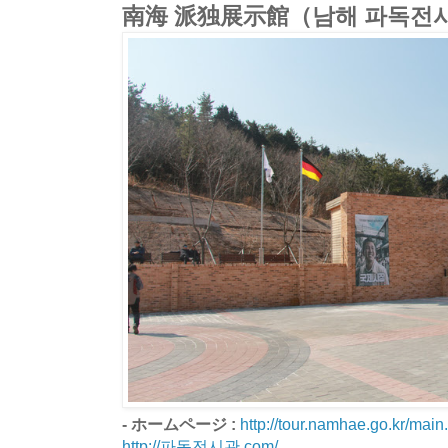
南海 派独展示館（남해 파독전
- ホームページ :
http://tour.namhae.go.kr/mai
http://파독전시관.com/