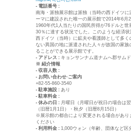
- 電話番号 :
南海・派独展示館は派独（当時の西ドイツに
ーマに建設された唯一の展示館で2014年6月
1960年代1人当たりの国民所得が76ドルと
30％に達する状況でした。このような経済
西ドイツ（当時）に鉱夫や看護師として多く
ない異国の地に派遣された人々が故国の家族
ることができる展示館です。
- アドレス :
キョンサンナム道ナムへ郡サムドン
※ 紹介情報
- 収容人数 :
- お問い合わせ·ご案内
+82-55-860-3540
- 駐車施設 :
あり
- 駐車料金 :
- 休みの日 :
月曜日（月曜日が祝日の場合は翌
（旧暦1月1日）・秋夕（旧暦8月15日）
※展示館の都合により変更される場合があり
ください
- 利用料金 :
1,000ウォン（年齢、団体など