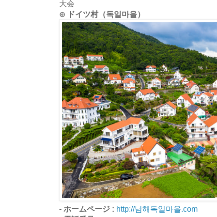
大会
⊙ ドイツ村（독일마을）
- ホームページ :
http://남해독일마을.com