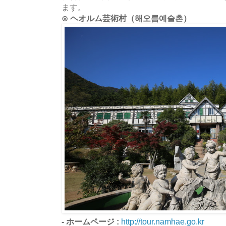
ます。
⊙ ヘオルム芸術村（해오름예술촌）
- ホームページ :
http://tour.namhae.go.kr