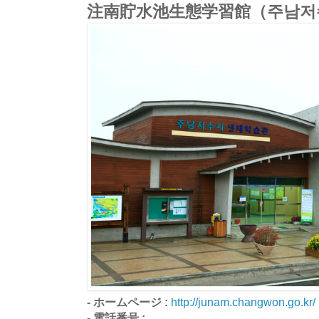
注南貯水池生態学習館（주남저
- ホームページ :
http://junam.changwon.go.kr/
- 電話番号 :