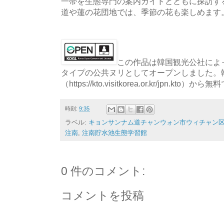
一帯を生態専門の案内ガイドとともに探訪す
道や蓮の花団地では、季節の花も楽しめます
この作品は韓国観光公社によっ
タイプの公共ヌリとしてオープンしました。
（https://kto.visitkorea.or.kr/jpn.
時刻:
9:35
ラベル:
キョンサンナム道チャンウォン市ウィチャン区ト
注南
,
注南貯水池生態学習館
0 件のコメント:
コメントを投稿