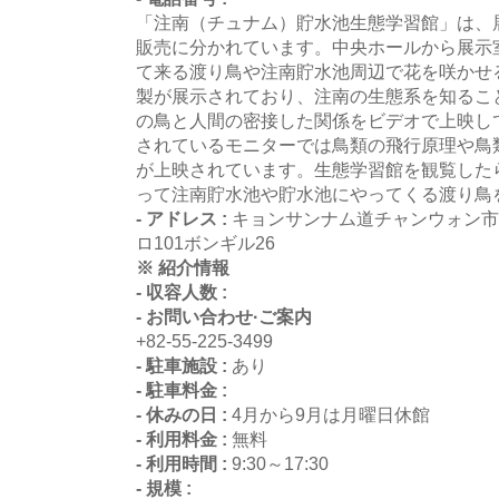
「注南（チュナム）貯水池生態学習館」は、
販売に分かれています。中央ホールから展示
て来る渡り鳥や注南貯水池周辺で花を咲かせ
製が展示されており、注南の生態系を知るこ
の鳥と人間の密接した関係をビデオで上映し
されているモニターでは鳥類の飛行原理や鳥
が上映されています。生態学習館を観覧した
って注南貯水池や貯水池にやってくる渡り鳥
- アドレス :
キョンサンナム道チャンウォン市
ロ101ボンギル26
※ 紹介情報
- 収容人数 :
- お問い合わせ·ご案内
+82-55-225-3499
- 駐車施設 :
あり
- 駐車料金 :
- 休みの日 :
4月から9月は月曜日休館
- 利用料金 :
無料
- 利用時間 :
9:30～17:30
- 規模 :