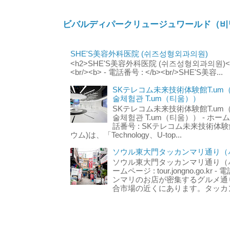
ビバルディパークリュージュワールド（비
SHE'S美容外科医院 (쉬즈성형외과의원)
<h2>SHE'S美容外科医院 (쉬즈성형외과의원)</h2
<br/><b> - 電話番号 : </b><br/>SHE'S美容...
SKテレコム未来技術体験館T.um
술체험관 T.um（티움））
SKテレコム未来技術体験館T.um
술체험관 T.um（티움）） - ホームページ 
話番号 : SKテレコム未来技術体験
ウム)は、「Technology、U-top...
ソウル東大門タッカンマリ通り（서
ソウル東大門タッカンマリ通り（서울
ームページ : tour.jongno.go.kr - 
ンマリのお店が密集するグルメ通
合市場の近くにあります。タッカン