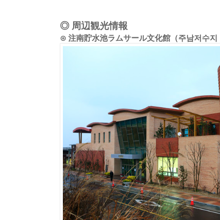
◎ 周辺観光情報
⊙ 注南貯水池ラムサール文化館（주남저수지