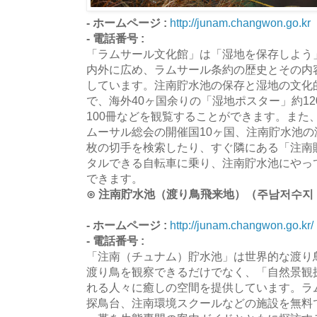
- ホームページ :
http://junam.changwon.go.kr
- 電話番号 :
「ラムサール文化館」は「湿地を保存しよう
内外に広め、ラムサール条約の歴史とその内
しています。注南貯水池の保存と湿地の文化
で、海外40ヶ国余りの「湿地ポスター」約12
100冊などを観覧することができます。また
ムーサル総会の開催国10ヶ国、注南貯水池の渡
枚の切手を検索したり、すぐ隣にある「注南
タルできる自転車に乗り、注南貯水池にやっ
できます。
⊙ 注南貯水池（渡り鳥飛来地）（주남저수지
- ホームページ :
http://junam.changwon.go.kr/
- 電話番号 :
「注南（チュナム）貯水池」は世界的な渡り
渡り鳥を観察できるだけでなく、「自然景観
れる人々に癒しの空間を提供しています。ラ
探鳥台、注南環境スクールなどの施設を無料