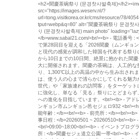
<h2>聞慶茶碗祭り (문경찻사발축제)</h2><img w
src="https://images.weserv.nl/?
url=tong.visitkorea.or.kr/cms/resource/78/
tput=webp&q=80" alt="聞慶茶碗祭り 문
り (문경찻사발축제) main photo" loading="la
</b>www.sabal21.com/<br/><b> - 電話番号 : 
で第28回目を迎える「2026聞慶（ムンギ
と現代の感覚が調和した韓国を代表する祭りの
から10日までの10日間、絶景に抱かれた聞
大に開催されます。聞慶の茶碗は、人工的な
り、1,300℃以上の高温の中から生み出さ
は、使う人の心まで清らかにしてくれる魅力
世代」や「家族連れの訪問客」をターゲット
に強化し、単なる「見る」祭りにとどまらず
への進化を目指しています。<br/><b> - アド
ンギョン市ムンギョン邑セジェロ932 <br/><h3>
能年齢 : </b><br/><b> - 前売所 : </b><br/><b>
事日程 : </b>20260501 ~ 20260510<br/><b>
<br/>09:00~18:00<br/><b> - イベントプログラ
所 : </b>聞慶セジェ道立公園一帯<br/><b> 