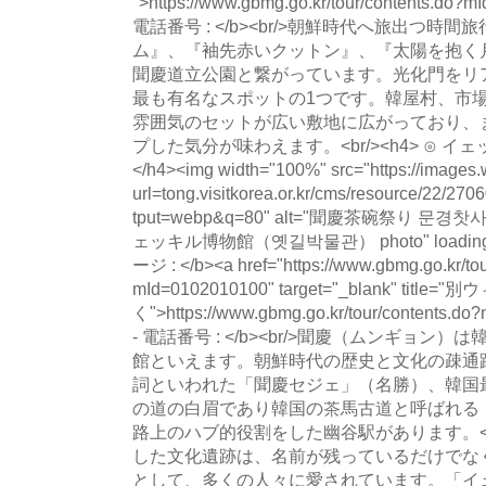
">https://www.gbmg.go.kr/tour/contents.do?
電話番号 : </b><br/>朝鮮時代へ旅出つ時間旅
ム』、『袖先赤いクットン』、『太陽を抱く
聞慶道立公園と繋がっています。光化門をリ
最も有名なスポットの1つです。韓屋村、市
雰囲気のセットが広い敷地に広がっており、
プした気分が味わえます。<br/><h4> ⊙ 
</h4><img width="100%" src="https://images.
url=tong.visitkorea.or.kr/cms/resource/22/
tput=webp&q=80" alt="聞慶茶碗祭り 문경찻사
ェッキル博物館（옛길박물관） photo" loading="l
ージ : </b><a href="https://www.gbmg.go.kr/tou
mId=0102010100" target="_blank" titl
く">https://www.gbmg.go.kr/tour/contents.d
- 電話番号 : </b><br/>聞慶（ムンギョ
館といえます。朝鮮時代の歴史と文化の疎通
詞といわれた「聞慶セジェ」（名勝）、韓国
の道の白眉であり韓国の茶馬古道と呼ばれる
路上のハブ的役割をした幽谷駅があります。<b
した文化遺跡は、名前が残っているだけでな
として、多くの人々に愛されています。「イ