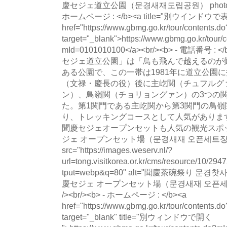
慶セジェ道立公園（문경새재도립공원） photo" loadin
ホームページ : </b><a title="別ウインドウで表示" 
href="https://www.gbmg.go.kr/tour/contents
target="_blank">https://www.gbmg.go.kr/tour/
mId=0101010100</a><br/><b> - 電話番号
セジェ道立公園」は「鳥も飛んで越えるのが
ある公園で、この一帯は1981年に道立公園
（文禄・慶長の役）後に主屹関（チュフルグ
ン）、鳥嶺関（チョリョングァン）の3つの
た。第1関門である主屹関から第3関門の鳥嶺
り、トレッキングコースとして人気がありま
聞慶セジェオープンセットも人気の観光スポットです
ジェ オープンセット場（문경새재 오픈세트장）</h4>
src="https://images.weserv.nl/?
url=tong.visitkorea.or.kr/cms/resource/10/
tput=webp&q=80" alt="聞慶茶碗祭り 문경찻사
慶セジェ オープンセット場（문경새재 오픈세트장） ph
/><br/><b> - ホームページ : </b><a
href="https://www.gbmg.go.kr/tour/contents
target="_blank" title="別ウィンドウで開く