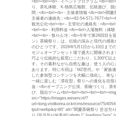
<br/><br/><b> - イベントプログラム </b
り、茶礼体験、K‐独島広報館、伝統遊び、脱出ゲー
間 : </b><br/><b> - 主催者情報 </b><br/
主催者の連絡先 : </b>+82-54-571-7677<br/>
観光公社<br/><b> - 主管社の連絡先 : </b><br/
<br/><b> - 利用料金 </b><br/>入場無料（体
<br/><b> - 행사소개 : </b>今年で第28
ン）茶碗祭り」は、伝統の深みと現代の感覚
のひとつです。2026年5月1日から10日まで
セジェオープンセット場で盛大に開催されま
巧より伝統的な薪窯にこだわり、1,300℃
す。その素朴ながら自然な趣は、使う人の心
あります。特に今回は「MZ世代」や「家族
した参加型コンテンツを大幅に強化し、単な
一緒に楽しむ「滞在型」祭りへの進化を目指していま
용 : </b>オープニング公演、茶碗づくり、
び、脱出ゲーム<br/><br/><br/><br/><br/><img 
src="https://images.weserv.nl/?
url=tong.visitkorea.or.kr/cms/resource/75/
tput=webp&q=80" alt="聞慶茶碗祭り 문
り (문경찻사발축제) photo 1" loading="lazy" />