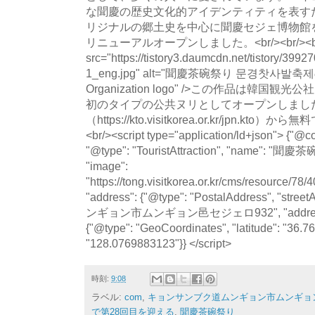
な聞慶の歴史文化的アイデンティティを表す
リジナルの郷土史を中心に聞慶セジェ博物館を
リニューアルオープンしました。<br/><br/><br/><p
src="https://tistory3.daumcdn.net/tistory/39
1_eng.jpg" alt="聞慶茶碗祭り 문경찻사발축제の写真
Organization logo" />この作品は韓国
初のタイプの公共ヌリとしてオープンしました
（https://kto.visitkorea.or.kr/jpn.
<br/><script type="application/ld+json"> {"@co
"@type": "TouristAttraction", "name":
"image":
"https://tong.visitkorea.or.kr/cms/resource/7
"address": {"@type": "PostalAddress", "
ンギョン市ムンギョン邑セジェロ932", "addressCoun
{"@type": "GeoCoordinates", "latitude": "36.7
"128.0769883123"}} </script>
時刻:
9:08
ラベル:
com
,
キョンサンブク道ムンギョン市ムンギョン
で第28回目を迎える
,
聞慶茶碗祭り