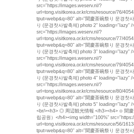
src="https://images.weserv.nl/?
url=tong.visitkorea.or.kr/cms/resource/76/
tput=webp&q=80" alt="聞慶茶碗祭り 문
り (문경찻사발축제) photo 2" loading="lazy" />
src="https://images.weserv.nl/?
url=tong.visitkorea.or.kr/cms/resource/77/
tput=webp&q=80" alt="聞慶茶碗祭り 문
り (문경찻사발축제) photo 3" loading="lazy" />
src="https://images.weserv.nl/?
url=tong.visitkorea.or.kr/cms/resource/79/
tput=webp&q=80" alt="聞慶茶碗祭り 문
り (문경찻사발축제) photo 4" loading="lazy" />
src="https://images.weserv.nl/?
url=tong.visitkorea.or.kr/cms/resource/80/
tput=webp&q=80" alt="聞慶茶碗祭り 문
り (문경찻사발축제) photo 5" loading="lazy" /><b
<br/><h3> ◎ 周辺観光情報 </h3><h4>
립공원）</h4><img width="100%" src="https://
url=tong.visitkorea.or.kr/cms/resource/56/
tput=webp&q=80" alt="聞慶茶碗祭り 문경찻사