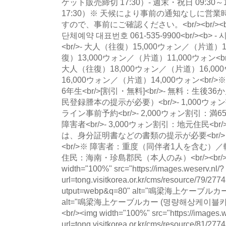
ケット販売締切 17:30）- 週末・祝日 09:30
17:30）※ 天候により事前の通知なしに営
すので、事前にご確認ください。<br/><br/><br/>
단체예약 대표번호 061-535-9900<br/><b> -
<br/>- 大人（往復）15,000ウォン／（片道）1
復）13,000ウォン／（片道）11,000ウォン<br
大人（往復）18,000ウォン／（片道）16,000
16,000ウォン／（片道）14,000ウォン<br
6年生<br/>[割引・無料]<br/>- 無料：生
民登録謄本の提示が必要）<br/>- 1,000
ライン事前予約<br/>- 2,000ウォン割引
障害者<br/>- 3,000ウォン割引：地元住民<
は、身分証明書などの書類の提示が必要<br/
<br/>※ 障害者：重度（同伴者1人を含む）／
住民：海南・珍島郡民（本人のみ）<br/><br/><br/>
width="100%" src="https://images.weserv.nl/?
url=tong.visitkorea.or.kr/cms/resource/79
utput=webp&q=80" alt="鳴梁海上ケー
alt="鳴梁海上ケーブルカー (명량해상케이블카) photo 
<br/><img width="100%" src="https://images.w
url=tong.visitkorea.or.kr/cms/resource/81