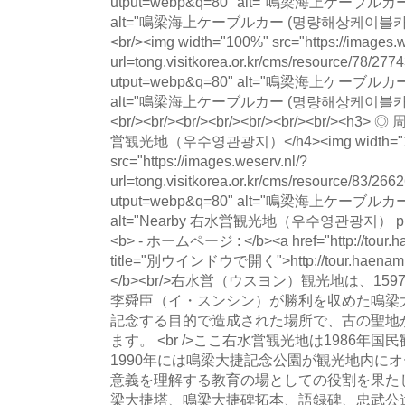
utput=webp&q=80" alt="鳴梁海上ケー
alt="鳴梁海上ケーブルカー (명량해상케이블카) photo 
<br/><img width="100%" src="https://images.w
url=tong.visitkorea.or.kr/cms/resource/78
utput=webp&q=80" alt="鳴梁海上ケー
alt="鳴梁海上ケーブルカー (명량해상케이블카) photo 
<br/><br/><br/><br/><br/><br/><br/><h
営観光地（우수영관광지）</h4><img width="
src="https://images.weserv.nl/?
url=tong.visitkorea.or.kr/cms/resource/83
utput=webp&q=80" alt="鳴梁海上ケー
alt="Nearby 右水営観光地（우수영관광지） photo" 
<b> - ホームページ : </b><a href="http://tour.ha
title="別ウインドウで開く">http://tour.haenam.
</b><br/>右水営（ウスヨン）観光地は、1
李舜臣（イ・スンシン）が勝利を収めた鳴梁
記念する目的で造成された場所で、古の聖地
ます。 <br />ここ右水営観光地は1986年
1990年には鳴梁大捷記念公園が観光地内に
意義を理解する教育の場としての役割を果たして
梁大捷塔、鳴梁大捷碑拓本、語録碑、忠武公