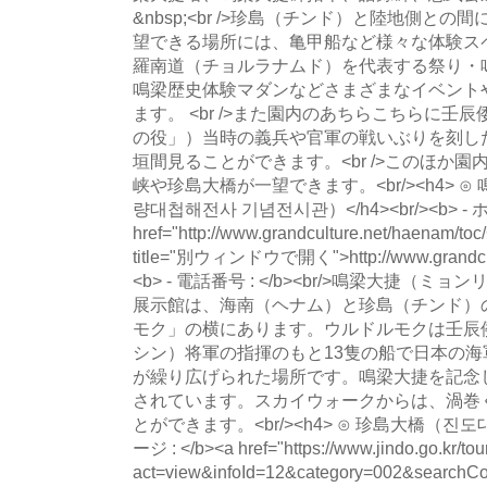
&nbsp;<br />珍島（チンド）と陸地側と
望できる場所には、亀甲船など様々な体験ス
羅南道（チョルラナムド）を代表する祭り・
鳴梁歴史体験マダンなどさまざまなイベント
ます。 <br />また園内のあちらこちらに
の役」）当時の義兵や官軍の戦いぶりを刻し
垣間見ることができます。<br />このほか
峡や珍島大橋が一望できます。<br/><h4> 
량대첩해전사 기념전시관）</h4><br/><b> - ホ
href="http://www.grandculture.net/haenam/to
title="別ウィンドウで開く">http://www.grandcult
<b> - 電話番号 : </b><br/>鳴梁大捷
展示館は、海南（ヘナム）と珍島（チンド）
モク」の横にあります。ウルドルモクは壬辰
シン）将軍の指揮のもと13隻の船で日本の海
が繰り広げられた場所です。鳴梁大捷を記念
されています。スカイウォークからは、渦巻
とができます。<br/><h4> ⊙ 珍島大橋（진도대교）
ージ : </b><a href="https://www.jindo.go.kr/tour
act=view&infoId=12&category=002&searchC