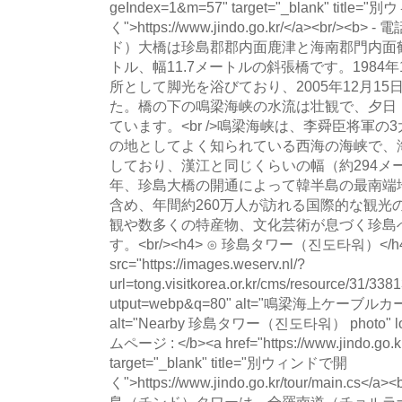
geIndex=1&m=57" target="_blank" title
く">https://www.jindo.go.kr/</a><br/><b>
ド）大橋は珍島郡郡内面鹿津と海南郡門内面鶴
トル、幅11.7メートルの斜張橋です。1984
所として脚光を浴びており、2005年12月1
た。橋の下の鳴梁海峡の水流は壮観で、夕日
ています。<br />鳴梁海峡は、李舜臣将軍
の地としてよく知られている西海の海峡で、
しており、漢江と同じくらいの幅（約294メー
年、珍島大橋の開通によって韓半島の最南端
含め、年間約260万人が訪れる国際的な観光
観や数多くの特産物、文化芸術が息づく珍島
す。<br/><h4> ⊙ 珍島タワー（진도타워）</h4><
src="https://images.weserv.nl/?
url=tong.visitkorea.or.kr/cms/resource/31
utput=webp&q=80" alt="鳴梁海上ケー
alt="Nearby 珍島タワー（진도타워） photo" loadi
ムページ : </b><a href="https://www.jindo.go.k
target="_blank" title="別ウィンドで開
く">https://www.jindo.go.kr/tour/main.cs</a
島（チンド）タワーは、全羅南道（チョルラ