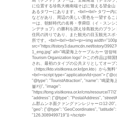
に位置する珍島大橋南端そばに聳える望金山
あるタワーにあります。<br/><br/> タワ
などがあり、周辺の美しい景色を一望することが
ーは、朝鮮時代の名将・李舜臣（イ・スンシ
ンデチョプ）の勝利を讃え珍島観光のブラン
住民の誇りであり、また観光の目玉観光スポ
所です。<br/><br/><br/><p><img width="100p
src="https://tistory3.daumcdn.net/tistory/39
1_eng.jpg" alt="鳴梁海上ケーブルカー 명량해
Tourism Organization logo" />この
され、最初のタイプの公共ヌリとしてオープン
（https://kto.visitkorea.or.kr/jpn.
<br/><script type="application/ld+json"> {"@co
"@type": "TouristAttraction", "nam
블카)", "image":
"https://tong.visitkorea.or.kr/cms/resource/
"address": {"@type": "PostalAddress", "
ム郡ムンネ面クァングァンレジャーロ12-20", "addre
"geo": {"@type": "GeoCoordinates", "latitude"
"126.3089499719"}} </script>