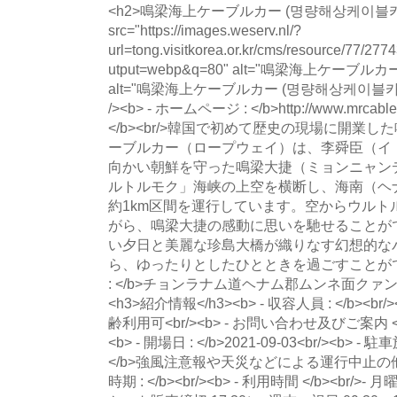
<h2>鳴梁海上ケーブルカー (명량해상케이블카)</h2
src="https://images.weserv.nl/?
url=tong.visitkorea.or.kr/cms/resource/77
utput=webp&q=80" alt="鳴梁海上ケー
alt="鳴梁海上ケーブルカー (명량해상케이블카) main 
/><b> - ホームページ : </b>http://www.mrcable
</b><br/>韓国で初めて歴史の現場に開業
ーブルカー（ロープウェイ）は、李舜臣（イ
向かい朝鮮を守った鳴梁大捷（ミョンニャン
ルトルモク」海峡の上空を横断し、海南（ヘ
約1km区間を運行しています。空からウルト
がら、鳴梁大捷の感動に思いを馳せることが
い夕日と美麗な珍島大橋が織りなす幻想的な
ら、ゆったりとしたひとときを過ごすことができます
: </b>チョンラナム道ヘナム郡ムンネ面クァングァ
<h3>紹介情報</h3><b> - 収容人員 : </b><br/
齢利用可<br/><b> - お問い合わせ及びご案内 </b><b
<b> - 開場日 : </b>2021-09-03<br/><b> - 駐
</b>強風注意報や天災などによる運行中止の他、安
時期 : </b><br/><b> - 利用時間 </b><br/>