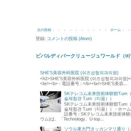
次の投稿
ホーム
登録:
コメントの投稿 (Atom)
ビバルディパークリュージュワールド（비
SHE'S美容外科医院 (쉬즈성형외과의원)
<h2>SHE'S美容外科医院 (쉬즈성형외과의원)</h2
<br/><b> - 電話番号 : </b><br/>SHE'S美容...
SKテレコム未来技術体験館T.um
술체험관 T.um（티움））
SKテレコム未来技術体験館T.um
술체험관 T.um（티움）） - ホームページ 
話番号 : SKテレコム未来技術体験
ウム)は、「Technology、U-top...
ソウル東大門タッカンマリ通り（서