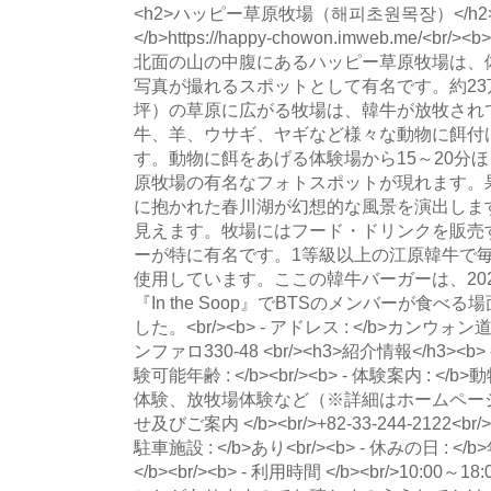
<h2>ハッピー草原牧場（해피초원목장）</h2><
</b>https://happy-chowon.imweb.me/<br/
北面の山の中腹にあるハッピー草原牧場は、
写真が撮れるスポットとして有名です。約23万
坪）の草原に広がる牧場は、韓牛が放牧され
牛、羊、ウサギ、ヤギなど様々な動物に餌付
す。動物に餌をあげる体験場から15～20分
原牧場の有名なフォトスポットが現れます。
に抱かれた春川湖が幻想的な風景を演出しま
見えます。牧場にはフード・ドリンクを販売
ーが特に有名です。1等級以上の江原韓牛で
使用しています。ここの韓牛バーガーは、20
『In the Soop』でBTSのメンバーが食
した。<br/><b> - アドレス : </b>カ
ンファロ330-48 <br/><h3>紹介情報</h3><b> - 
験可能年齢 : </b><br/><b> - 体験案内 :
体験、放牧場体験など（※詳細はホームページ参照）
せ及びご案内 </b><br/>+82-33-244-2122<br/><b
駐車施設 : </b>あり<br/><b> - 休みの日 : </b
</b><br/><b> - 利用時間 </b><br/>10