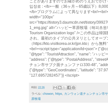
ことがありますのでお確かめのうえおでかけください）<
입장료 : </b>一般（36ヶ月～65歳以下）8,000ウ
</b>プログラムによって異なります<br/><br/><br/
width="100px"
src="https://tistory3.daumcdn.net/tistory/39
1_eng.jpg" alt="ハッピー草原牧場（해피초원목
Tourism Organization logo" />この
され、最初のタイプの公共ヌリとしてオープン
（https://kto.visitkorea.or.kr/jpn.
<br/><script type="application/ld+json"> {"@co
"@type": "TouristAttraction", "nam
"address": {"@type": "PostalAddress", "
チョン市サブク面チュンファロ330-48", "addressCou
{"@type": "GeoCoordinates", "latitude": "37.9
"127.6957282457"}} </script>
時刻:
22:26
ラベル:
chowon
,
https
,
カンウォン道チュンチョン市サ
原牧場