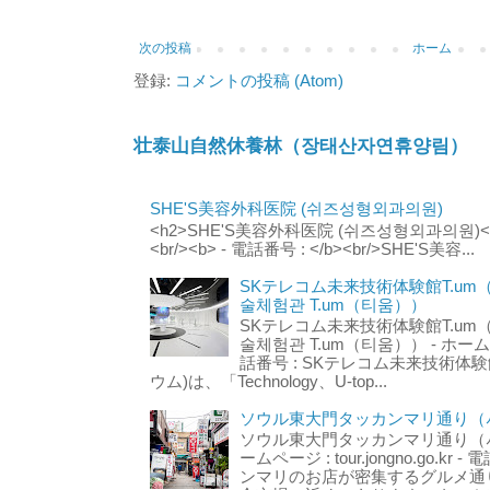
次の投稿
ホーム
登録:
コメントの投稿 (Atom)
壮泰山自然休養林（장태산자연휴양림）
SHE'S美容外科医院 (쉬즈성형외과의원)
<h2>SHE'S美容外科医院 (쉬즈성형외과의원)</h2
<br/><b> - 電話番号 : </b><br/>SHE'S美容...
SKテレコム未来技術体験館T.um
술체험관 T.um（티움））
SKテレコム未来技術体験館T.um
술체험관 T.um（티움）） - ホームページ 
話番号 : SKテレコム未来技術体験
ウム)は、「Technology、U-top...
ソウル東大門タッカンマリ通り（서
ソウル東大門タッカンマリ通り（서울
ームページ : tour.jongno.go.kr - 
ンマリのお店が密集するグルメ通