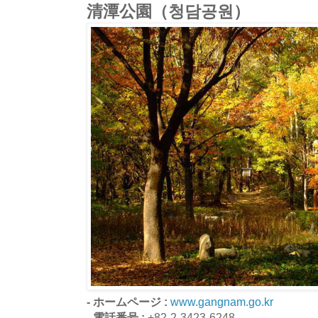
清潭公園（청담공원）
- ホームページ :
www.gangnam.go.kr
- 電話番号 :
+82-2-3423-6248