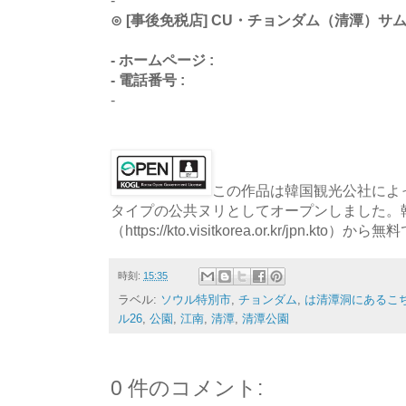
-
⊙ [事後免税店] CU・チョンダム（清潭）サ
- ホームページ :
- 電話番号 :
-
この作品は韓国観光公社によっ
タイプの公共ヌリとしてオープンしました。
（https://kto.visitkorea.or.kr/jpn.
時刻:
15:35
ラベル:
ソウル特別市
,
チョンダム
,
は清潭洞にあるこ
ル26
,
公園
,
江南
,
清潭
,
清潭公園
0 件のコメント: