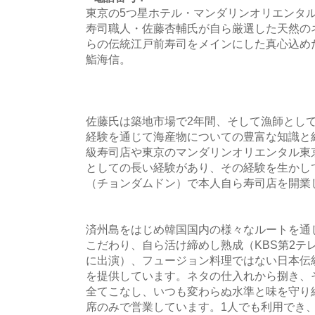
東京の5つ星ホテル・マンダリンオリエンタ
寿司職人・佐藤杏輔氏が自ら厳選した天然の
らの伝統江戸前寿司をメインにした真心込め
鮨海信。
佐藤氏は築地市場で2年間、そして漁師とし
経験を通じて海産物についての豊富な知識と
級寿司店や東京のマンダリンオリエンタル東
としての長い経験があり、その経験を生かして
（チョンダムドン）で本人自ら寿司店を開業
済州島をはじめ韓国国内の様々なルートを通
こだわり、自ら活け締めし熟成（KBS第2テ
に出演）、フュージョン料理ではない日本伝
を提供しています。ネタの仕入れから捌き、
全てこなし、いつも変わらぬ水準と味を守り
席のみで営業しています。1人でも利用でき