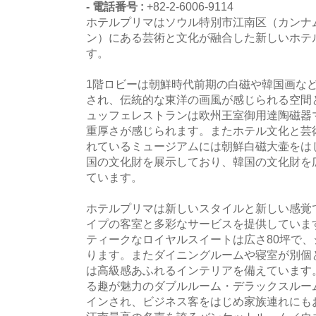
- 電話番号 :
+82-2-6006-9114
ホテルプリマはソウル特別市江南区（カンナ
ン）にある芸術と文化が融合した新しいホテ
す。
1階ロビーは朝鮮時代前期の白磁や韓国画な
され、伝統的な東洋の画風が感じられる空間
ュッフェレストランは欧州王室御用達陶磁器
重厚さが感じられます。またホテル文化と芸
れているミュージアムには朝鮮白磁大壷をは
国の文化財を展示しており、韓国の文化財を
ています。
ホテルプリマは新しいスタイルと新しい感覚
イプの客室と多彩なサービスを提供していま
ティークなロイヤルスイートは広さ80坪で
ります。またダイニングルームや寝室が別個
は高級感あふれるインテリアを備えています
る趣が魅力のダブルルーム・デラックスルー
インされ、ビジネス客をはじめ家族連れにも