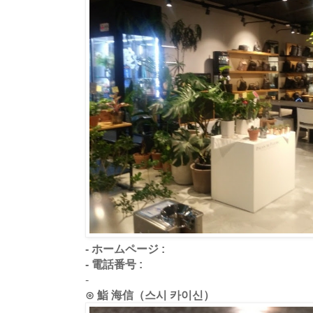
- ホームページ :
- 電話番号 :
-
⊙ 鮨 海信（스시 카이신）