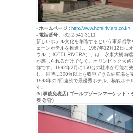
- ホームページ :
http://www.hotelriviera.co.kr/
- 電話番号 :
+82-2-541-3111
新しいホテル文化を創造するという事業哲学
ェーンホテルを推進し、1987年12月12日
ウル（HOTEL RIVERA）」は、永東大橋
が感じられるだけでなく、オリンピック大路
群です。1992年2月に150台の駐車が可能
し、同時に300台以上を収容できる駐車場を完
1993年の2回連続で最優秀ホテル、模範ホ
す。
⊙ [事後免税店] ゴールフゾーンマーケット
켓 청담）