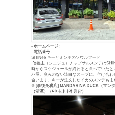
- ホームページ :
- 電話番号 :
SHINee キーとミンホのソウルフード
信義主（シニジュ）チャプサルスンデはSHI
時からスケジュールが終わると食べていたと
パ屋。臭みのない淡白なスープに、付け合わ
合います。キーが注文したイカのスンデもま
⊙ [事後免税店] MANDARINA DUCK（
（清潭）（만다리나덕 청담）