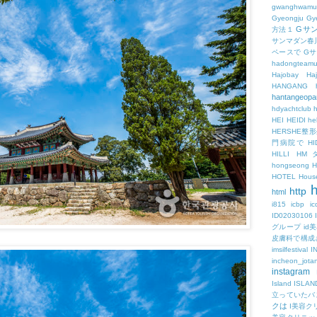
gwanghwamu
Gyeongju
Gy
Gサ
方法１
サンマダン春
ペースで
G
hadongteam
Hajobay
H
HANGANG
hantangeopa
hdyachtclub
h
HEI
HEIDI
hel
HERSHE
門病院で
HI
HILLI
HM
hongseong
HOTEL
Hous
h
http
html
i815
icbp
i
ID02030106
グループ
id
皮膚科で構成
imsilfestival
I
incheon_jota
instagram
Island
ISLAN
立っていたバ
クは
I美容ク