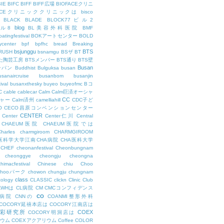
BIE
BIFC
BIFF
BIFF広場
BIOFACEクリニ
FACEクリニッククリニックは
bisco
BLACK
BLADE
BLOCK77ビル2
blog
ビル8
BL美容外科医院
BMF
oatingfestival
BOKアートセンター
BOLD
center
bpf
bpfhc
bread
Breaking
bsjunggu
BTS
RUSH
bsnamgu
BSザ
BT
した陶芸工房
BTSメンバー
BTS通り
BTS壁
Busan
ンパン
Buddhist
Bulguksa
busan
usanaircruise
busanbom
busanjin
ival
busanxthesky
buyeo
buyeofmc
Bコ
C
cable
cablecar
Calm
Calm巨済オーシャ
CC
ャー
Calm済州
camelliahill
CDC子ど
O
CECO昌原コンベンションセンター
CENTER
Center
Center仁川
Central
CHAEUM医院
CHAEUM医院では
Charles
charmgiroom
CHARMGIROOM
A医科学大学江南CHA病院
CHA医科大学
CHEF
cheonanfestival
Cheonbungnam
cheonggye
cheongju
cheongna
chimacfestival
Chinese
chiu
Choo
Chooパーク
chowon
chungju
chungnam
class
cology
CLASSIC
clickn
Clinic
Club
LWHは
CL病院
CM
CMCコンフィデンス
co
M病院
CNNの
COANMI整形外科
COCORY延禧本店は
COCORY江南店は
色彩研究所
COEX
COCORY明洞店は
ィウム
COEXアクアリウム
Coffee
COLOR