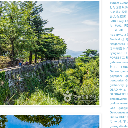
eunam
Euna
した国際規模
ツ名誉の殿堂
合文化空間
FAIR
Fairy
F
FE
fe
Fe01
FESTIVAL
FESTIV
Festival
firstgarden1
は中華圏を
flyingland
F
FOREST二
gahoemuseu
営し
gana
Garam
gard
gayapark
g
geotourism
G
gimbapcity
g
GLADチ
GLOBALTO
gnmetaverse
godowoncent
Golf
gongju
Gowoonsesa
Grotto
GROU
ワー地下
gwangallimdr