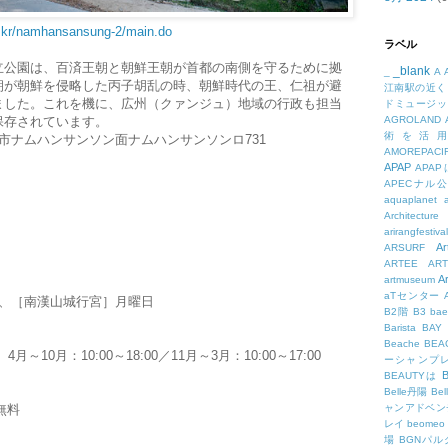
o.kr/namhansansung-2/main.do
ラベル
立公園は、百済王朝と朝鮮王朝が首都の南側を守るために拠
_blank
_
A
朝が朝鮮を侵略した丙子胡乱の時、朝鮮時代の王、仁祖が避
江南駅の近く
ました。これを機に、広州（クァンジュ）地域の行政も担当
ドミュージッ
保存されています。
AGROLAND
術を活
市ナムハンサンソン面ナムハンサンソンロ731
AMOREPACIF
APAP
APA
APECナル
aquaplanet
Architecture
arirangfestival
Ar
ARSURF
ARTEE
A
A
artmuseum
aTセンター
、［南漢山城行宮］月曜日
B2階
B3
bae
Barista
BAY
Beache
BE
10月：10:00～18:00／11月～3月：10:00～17:00
ーシャンプ
B
BEAUTYは
Belle丹陽
Be
無料
ャンアドベン
レイ
beomeo
場
BGNパ