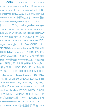
com
L
comhttp
comhttps
m_kr
comicsmuseumhttps
Commissary
orary
contents
contentsView
Corfe
CRC
lefestival
cttu0101a04
CTやMorpheus
culture
Cultureを意味します
Culture及び
7832
cwdsarangchae
cwg
Cアートミュー
D
daegu
トミュージアムは
daeheungsa
yang
Dance
danyang
danyangcruise
ark
DARK
DARK北村店
dashboardwww
HOP
DA整形外科は
DA美容外科
DA美容
DEL
DCC
ddm
DDP
De
deed
default
sign
deungjan
dh
DIALOGUE
dino
IPIRANGは
districts
djjunggu
DL美容外科
DMZ
科医院
dmzcamp131
DMZセンセン
保見学
DMZ国際ドキュメンタリー映画祭
公園
DMZ博物館
DMZ平和の道
DM整形外
外科の医師は延世大学校医科大学出身で
AMギャラリー
DOCHIDOLアルパカ牧場
OL牧場
DOM_000000309005001000
dongnae
donguibogam
DONKEY
SAN
dp
Dr
Dream
DREAMPEOPLE
dsec
raum
DYNAMIC
Dynamite
dytc
Dホール
E
ム聖水
Earthen
Ebookers
EBS
EBS放
送局は
ecolandjeju
ECORIUM
EGIビル6階
LEVEN3階
ELYSIAN江村
ELYSIAN江村
ラブ
Elysian江村リゾート
ENERGY
eng
entertainment
EPILOGUE
ESG
ESGフ
タ
et
ETRI
ETRI情報通信展示館
eum