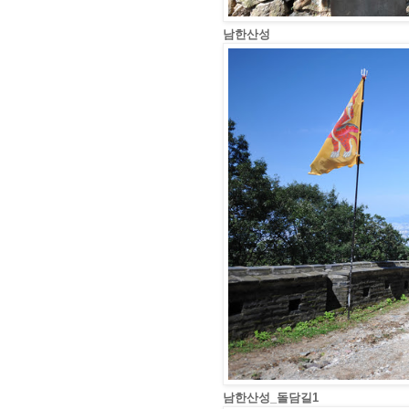
남한산성
남한산성_돌담길1