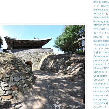
bhm
bi
bicof
ック
BIO
biummuseum
BLOCK77
BOAN1942
b
boseongatopy
BREWERY
B
BTSが体験
画とペンギ
BUSAN
b
busanrockfest
ース
B棟505
ンアドベンチ
も歯科
CEC
Cente
center
cha
centum
changpovil
Chaum
CH
CHA病院は
Cheongdam
CHICKEN
choongang
cimer
city
cje
clubdoasis
C
cmnmcik
C
cocorycolor
COCORY
Coexアーテ