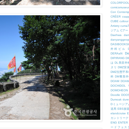
COLORPOO
comicsmuseu
Con
Contemp
CRÉER
csapp
CUBE
cultour
Artistry
cuma
ジアム
Cアー
Daehwa
dam
danyanggeop
DASIBOOKS
外科ビル
De
DERAaN
DIPIRANG
D
は
DL美容外
ヌリ
DMZ安
DMZ生態平和
科
DM整形
DOAM
DO
DOCHID
DOMOHEON
Doodle
DOO
Dumoak
dure
Dミュージア
送局
EBS放
elandcruise
E
カントリーク
ENG
ENTER
ードフェス