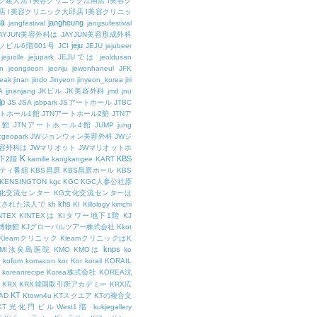
ク建大店
I美容クリニック江南店
I美容ク
店
I美容クリニック大邱店
I美容クリニッ
ja
jangheung
jangfestival
jangsufestival
AYJUN美容外科は
JAYJUN美容形成外科
jeju
ソビル6階601号
JCI
JEJU
jejubeer
jejuolle
jejupark
JEJUでは
jeoldusan
n
jeongseon
jeonju
jewonhaneul
JFK
aeak
jinan
jindo
Jinyeon
jinyeon_korea
jiri
A
jjnanjang
JKビル
JK美容外科
jmd
jnu
jp
JS
JSA
jsbpark
JSアートホール
JTBC
ートホール1館
JTNアートホール2館
JTNア
3館
JTNアートホール4館
JUMP
jung
cgeopark
JWジョンウォン美容外科
JWジ
容外科は
JWマリオット
JWマリオットホ
K
KBS
下2階
kamille
kangkangee
KART
エティ番組
KBS昌原
KBS昌原ホール
KBS
KENSINGTON
kgc
KGC
KGC人参公社原
文化交流センター
KG文化交流センターは
khs
設立された法人で
kh
KI
Killology
kimchi
NTEX
KINTEXは
KIタワー地下1階
KJ
融博物館
KJグローバルツアー株式会社
Kkot
Kleamクリニック
KleamクリニックはK
knps
KMI汝矣島医院
KMO
KMOは
ko
kofum
komacon
kor
Kor
korail
KORAIL
koreanrecipe
Korea株式会社
KOREA沈
KRX
KRX韓国取引所アカデミー
KRX広
KT
OAD
Ktown4u
KTスクエア
KTの複合文
KT光化門ビルWest1階
kukjegallery