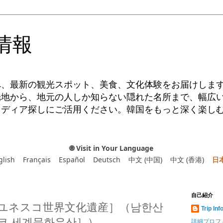
情報
へ、最新の観光スポット、美食、文化体験をお届けしま
光地から、地元の人しか知らない隠れた名所まで、幅広
イディア探しにご活用ください。韓国をもっと深く楽し
🌐 Visit in Your Language
glish
Français
Español
Deutsch
中文 (中国)
中文 (香港)
日
自己紹介
ユネスコ世界文化遺産］（남한산
Trip Inf
코 세계문화유산］）
詳細プロフ