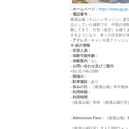
- ホームページ :
https://www.gg.g
- 電話番号 :
南漢山城（ナムハンサンソン）道
点としていた城郭です。中国の清
難してきて、行宮（仮宮）を建て
するようになり、多くの文化財が
- アドレス :
キョンギ道クァンジュ
※ 紹介情報
- 収容人員 :
- 体験可能年齢 :
- 体験案内 :
なし
- お問い合わせ及びご案内
+82-31-746-1088
- 開場日 :
- 駐車施設 :
あり
- 休みの日 :
［南漢山城］年中無休
- 利用時期 :
- 利用時間
［南漢山城］常時 ［南漢山城行宮］4月～
- Admission Fees :
［南漢山城］
［南漢山城行宮］大人2,000ウォン