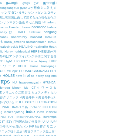
gwangju
gyeongju
n
gwgs
gye
eongsangbuk
gylaf
Gが想像力に答える
ンサンマダン
Gサンサンマダンは
Gサン
川は衣岩湖に面して建てられた複合文化ス
サンサンマダン論山
Gセム病院
H
hadong
haeundae
useum
Haeden
haemi
hahoe
hangang
ajobayは
HALL
hallatrail
hanok
hanrivercity
hansanf
HANSIK
rk
hasla_5moons
hastasheraton
HAUS
ealbeingclub
HEALING
healinglife
Heart
lip
Henry
herbfestival
HERSHE整形外科
整形外科はアンチエイジング手術に関する専
DE
High1
HIGHKEY
hiinsa
hijump
HiKR
タワー2
HOLIC
home
homepage
HOPEのHope
HORANGGASINAMU
HOT
href
HOUSE
e
hpftf
hs
hscity
hsg
htm
ttps
HUI
hwaseongyacht
HYUNDAI
cdonggu
icheon
icjg
ICTタワー3
id
IDクリニック江南店は
idコスメディカル
美容クリニック
id美容外科
id美容外科とid
されている
IF
ILLUSTAR
ILLUSTRATION
N
INART
INART平昌
Incheon
INCHEON
index
ng
incheonjotang
indvz
insiseol
INSTITUT
INTERNATIONAL
introhttps
D
IT
ITZY
IT強国の陰の立役者
IU
IUI
IUが
I美容クリニッ
ス停
IUや女優のハン
IVF
リニック往十里店
I美容クリニック釜山店
I