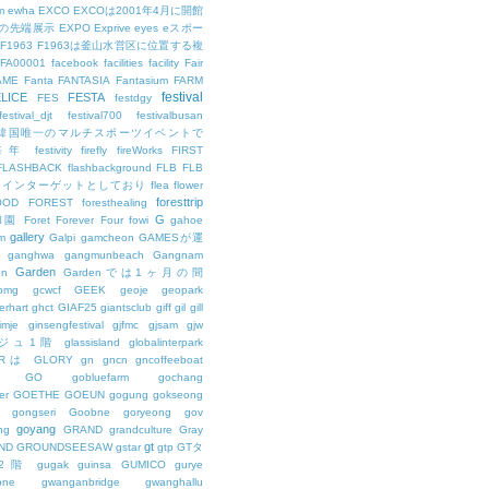
m
ewha
EXCO
EXCOは2001年4月に開館
の先端展示
EXPO
Exprive
eyes
eスポー
F1963
F1963は釜山水営区に位置する複
FA00001
facebook
facilities
facility
Fair
AME
Fanta
FANTASIA
Fantasium
FARM
festival
LICE
FESTA
FES
festdgy
festival_djt
festival700
festivalbusan
ALは韓国唯一のマルチスポーツイベントで
は毎年
festivity
firefly
fireWorks
FIRST
FLASHBACK
flashbackground
FLB
FLB
メインターゲットとしており
flea
flower
foresttrip
OOD
FOREST
foresthealing
G
和園
Foret
Forever
Four
fowi
gahoe
gallery
m
Galpi
gamcheon
GAMESが運
ganghwa
gangmunbeach
Gangnam
Garden
en
Gardenでは1ヶ月の間
bmg
gcwcf
GEEK
geoje
geopark
erhart
ghct
GIAF25
giantsclub
giff
gil
gill
imje
ginsengfestival
gjfmc
gjsam
gjw
ェジュ1階
glassisland
globalinterpark
URは
GLORY
gn
gncn
gncoffeeboat
GO
gobluefarm
gochang
er
GOETHE
GOEUN
gogung
gokseong
gongseri
Goobne
goryeong
gov
goyang
ng
GRAND
grandculture
Gray
gt
ND
GROUNDSEESAW
gstar
gtp
GTタ
2階
gugak
guinsa
GUMICO
gurye
one
gwanganbridge
gwanghallu