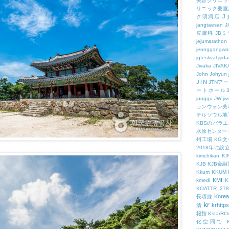
美容クリニッ
リニック蚕室
J
ク明洞店
jangtaesan
J
皮膚科
JBミ
jejumarathon
jeonggangwo
jgfestival
jijid
Jivaka
JIVAK
John
Johyun
JTN
JTNア
ートホール
junggu
JW
jw
ョンウォン美
テルソウル地
KBSのバラ
水原センター
州工場
KG
2018年に
kimchikan
KI
KJB
KJB金
Kkum
KKUM
KMI
kmedi
KOATTR_278
Korea
長項線
kr
krhttps
清
報館
KstarR
化空間で