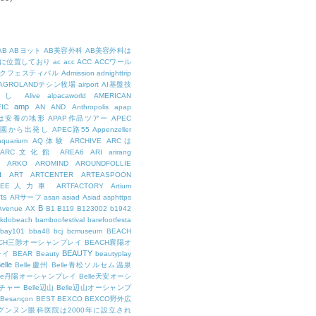
AB
ABヨット
AB美容外科
AB美容外科は
に位置しており
ac
acc
ACC
ACCワール
クフェスティバル
Admission
adnighttrip
AGROLANDテシン牧場
airport
AI基盤技
用し
Alive
alpacaworld
AMERICAN
amp
IC
AN
AND
Anthropolis
apap
Pは安養の地形
APAP作品ツアー
APEC
公園から出発し
APEC路55
Appenzeller
aquarium
AQ体験
ARCHIVE
ARCは
ARC文化館
AREA6
ARI
arirang
ARKO
AROMIND
AROUNDFOLLIE
t
ART
ARTCENTER
ARTEASPOON
RTEE人力車
ARTFACTORY
Artium
rts
ARサーフ
asan
asiad
Asiad
asphttps
B
Avenue
AX
B1
B119
B123002
b1942
kdobeach
bamboofestival
barefootfesta
bay101
bba48
bcj
bcmuseum
BEACH
ACH三陟オーシャンプレイ
BEACH襄陽オ
BEAUTY
レイ
BEAR
Beauty
beautyplay
elle
Belle慶州
Belle青松ソルセム温泉
lle丹陽オーシャンプレイ
Belle天安オーシ
チャー
Belle辺山
Belle辺山オーシャンプ
Besançon
BEST
BEXCO
BEXCO野外広
ルグンヌン眼科医院は2000年に設立され