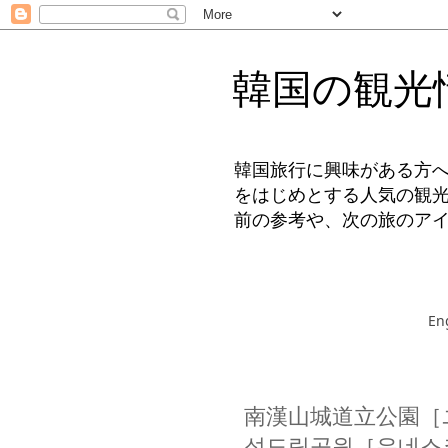
韓国の観光
韓国旅行に興味がある方
をはじめとする人気の観
前の参考や、次の旅のア
En
南漢山城道立公園［
성도립공원［유네스