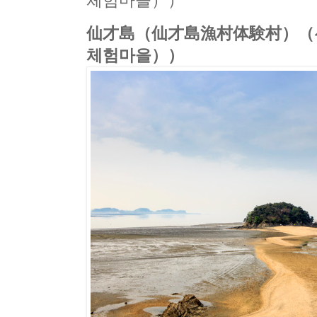
체험마을））
仙才島（仙才島漁村体験村）（
체험마을））