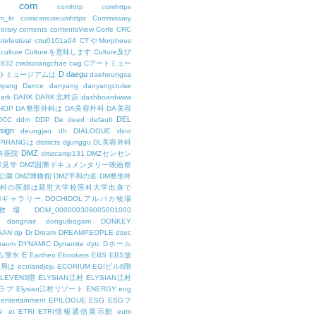
com
L
comhttp
comhttps
m_kr
comicsmuseumhttps
Commissary
orary
contents
contentsView
Corfe
CRC
lefestival
cttu0101a04
CTやMorpheus
culture
Cultureを意味します
Culture及び
7832
cwdsarangchae
cwg
Cアートミュー
D
daegu
トミュージアムは
daeheungsa
yang
Dance
danyang
danyangcruise
ark
DARK
DARK北村店
dashboardwww
HOP
DA整形外科は
DA美容外科
DA美容
DEL
DCC
ddm
DDP
De
deed
default
sign
deungjan
dh
DIALOGUE
dino
IPIRANGは
districts
djjunggu
DL美容外科
DMZ
科医院
dmzcamp131
DMZセンセン
保見学
DMZ国際ドキュメンタリー映画祭
公園
DMZ博物館
DMZ平和の道
DM整形外
外科の医師は延世大学校医科大学出身で
AMギャラリー
DOCHIDOLアルパカ牧場
OL牧場
DOM_000000309005001000
dongnae
donguibogam
DONKEY
SAN
dp
Dr
Dream
DREAMPEOPLE
dsec
raum
DYNAMIC
Dynamite
dytc
Dホール
E
ム聖水
Earthen
Ebookers
EBS
EBS放
送局は
ecolandjeju
ECORIUM
EGIビル6階
LEVEN3階
ELYSIAN江村
ELYSIAN江村
ラブ
Elysian江村リゾート
ENERGY
eng
entertainment
EPILOGUE
ESG
ESGフ
タ
et
ETRI
ETRI情報通信展示館
eum