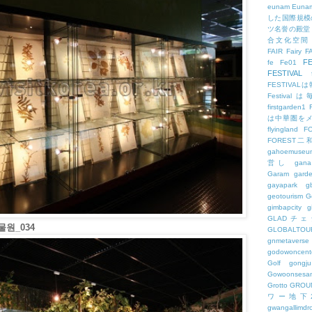
eunam
Euna
した国際規模
ツ名誉の殿堂
合文化空間
FAIR
Fairy
F
FE
fe
Fe01
FESTIVAL
FESTIV
Festival
firstgarden1
は中華圏を
flyingland
F
FOREST二
gahoemuseu
営し
gana
Garam
gard
gayapark
g
geotourism
G
gimbapcity
g
GLADチ
원_034
GLOBALTO
gnmetaverse
godowoncent
Golf
gongju
Gowoonsesa
Grotto
GROU
ワー地下
gwangallimdr