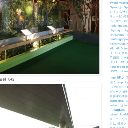
gwanghwamu
Gyeongju
Gy
Gサ
方法１
サンマダン春
ペースで
G
hadongteam
Hajobay
H
HANGANG
hantangeopa
hdyachtclub
h
HEI
HEIDI
hel
HERSHE
門病院で
HI
HILLI
HM
hongseong
HOTEL
Hous
h
http
html
원_042
i815
icbp
i
ID02030106
グループ
id
皮膚科で構成
imsilfestival
I
incheon_jota
instagram
Island
ISLAN
立っていたバ
クは
I美容ク