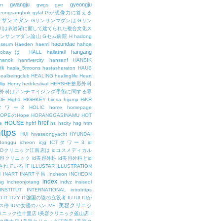
gwangju
gyeongju
n
gwgs
gye
eongsangbuk
gylaf
Gが想像力に答える
ンサンマダン
Gサンサンマダンは
Gサン
川は衣岩湖に面して建てられた複合文化ス
サンサンマダン論山
Gセム病院
H
hadong
haeundae
useum
Haeden
haemi
hahoe
hangang
ajobayは
HALL
hallatrail
hanok
hanrivercity
hansanf
HANSIK
rk
hasla_5moons
hastasheraton
HAUS
ealbeingclub
HEALING
healinglife
Heart
lip
Henry
herbfestival
HERSHE整形外科
整形外科はアンチエイジング手術に関する専
DE
High1
HIGHKEY
hiinsa
hijump
HiKR
タワー2
HOLIC
home
homepage
HOPEのHope
HORANGGASINAMU
HOT
href
HOUSE
e
hpftf
hs
hscity
hsg
htm
ttps
HUI
hwaseongyacht
HYUNDAI
cdonggu
icheon
icjg
ICTタワー3
id
IDクリニック江南店は
idコスメディカル
美容クリニック
id美容外科
id美容外科とid
されている
IF
ILLUSTAR
ILLUSTRATION
N
INART
INART平昌
Incheon
INCHEON
index
ng
incheonjotang
indvz
insiseol
INSTITUT
INTERNATIONAL
introhttps
D
IT
ITZY
IT強国の陰の立役者
IU
IUI
IUが
I美容クリニッ
ス停
IUや女優のハン
IVF
リニック往十里店
I美容クリニック釜山店
I