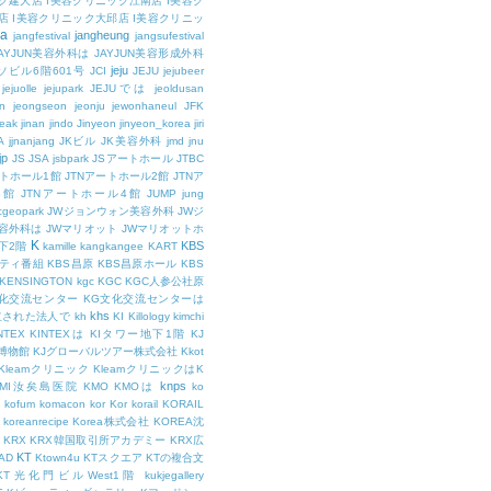
ク建大店
I美容クリニック江南店
I美容ク
店
I美容クリニック大邱店
I美容クリニッ
ja
jangheung
jangfestival
jangsufestival
AYJUN美容外科は
JAYJUN美容形成外科
jeju
ソビル6階601号
JCI
JEJU
jejubeer
jejuolle
jejupark
JEJUでは
jeoldusan
n
jeongseon
jeonju
jewonhaneul
JFK
aeak
jinan
jindo
Jinyeon
jinyeon_korea
jiri
A
jjnanjang
JKビル
JK美容外科
jmd
jnu
jp
JS
JSA
jsbpark
JSアートホール
JTBC
ートホール1館
JTNアートホール2館
JTNア
3館
JTNアートホール4館
JUMP
jung
cgeopark
JWジョンウォン美容外科
JWジ
容外科は
JWマリオット
JWマリオットホ
K
KBS
下2階
kamille
kangkangee
KART
エティ番組
KBS昌原
KBS昌原ホール
KBS
KENSINGTON
kgc
KGC
KGC人参公社原
文化交流センター
KG文化交流センターは
khs
設立された法人で
kh
KI
Killology
kimchi
NTEX
KINTEXは
KIタワー地下1階
KJ
融博物館
KJグローバルツアー株式会社
Kkot
Kleamクリニック
KleamクリニックはK
knps
KMI汝矣島医院
KMO
KMOは
ko
kofum
komacon
kor
Kor
korail
KORAIL
koreanrecipe
Korea株式会社
KOREA沈
KRX
KRX韓国取引所アカデミー
KRX広
KT
OAD
Ktown4u
KTスクエア
KTの複合文
KT光化門ビルWest1階
kukjegallery