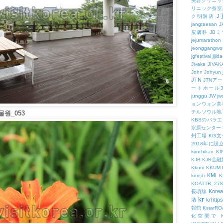
美容クリニッ
リニック蚕室
J
ク明洞店
jangtaesan
J
皮膚科
JBミ
jejumarathon
jeonggangwo
jgfestival
jijid
Jivaka
JIVAK
John
Johyun
JTN
JTNア
ートホール
junggu
JW
jw
ョンウォン美
テルソウル地
원_053
KBSのバラ
水原センター
州工場
KG
2018年に
kimchikan
KI
KJB
KJB金
Kkum
KKUM
KMI
kmedi
KOATTR_278
Korea
長項線
kr
krhttps
清
報館
KstarR
化空間で