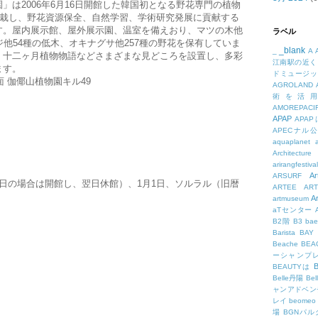
」は2006年6月16日開館した韓国初となる野花専門の植物
植栽し、野花資源保全、自然学習、学術研究発展に貢献する
す。屋内展示館、屋外展示園、温室を備えおり、マツの木他
ラベル
ジ他54種の低木、オキナグサ他257種の野花を保有していま
_blank
_
A
、十二ヶ月植物物語などさまざまな見どころを設置し、多彩
江南駅の近く
ます。
ドミュージッ
面 伽倻山植物園キル49
AGROLAND
術を活
AMOREPACIF
APAP
APA
APECナル
aquaplanet
Architecture
arirangfestival
Ar
ARSURF
日の場合は開館し、翌日休館）、1月1日、ソルラル（旧暦
ARTEE
A
A
artmuseum
aTセンター
B2階
B3
bae
Barista
BAY
Beache
BE
ーシャンプ
B
BEAUTYは
Belle丹陽
Be
ャンアドベン
レイ
beomeo
場
BGNパ