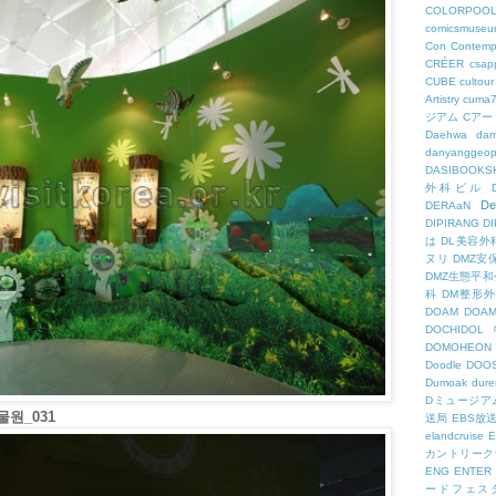
COLORPOO
comicsmuseu
Con
Contemp
CRÉER
csapp
CUBE
cultour
Artistry
cuma
ジアム
Cアー
Daehwa
dam
danyanggeop
DASIBOOKS
外科ビル
De
DERAaN
DIPIRANG
D
は
DL美容外
ヌリ
DMZ安
DMZ生態平和
科
DM整形
DOAM
DO
DOCHID
DOMOHEON
Doodle
DOO
Dumoak
dure
Dミュージア
원_031
送局
EBS放
elandcruise
E
カントリーク
ENG
ENTER
ードフェス