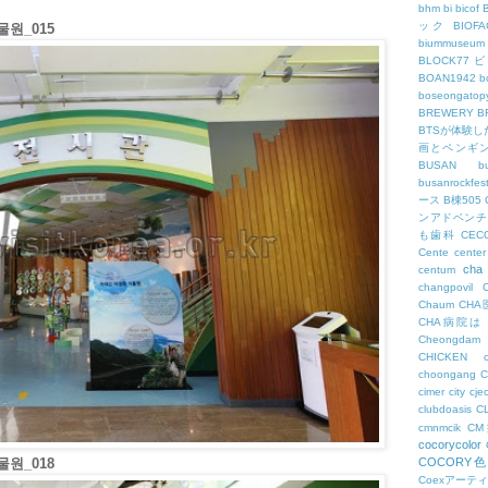
bhm
bi
bicof
ック
BIO
원_015
biummuseum
BLOCK77
BOAN1942
b
boseongatopy
BREWERY
B
BTSが体験
画とペンギ
BUSAN
b
busanrockfest
ース
B棟505
ンアドベンチ
も歯科
CEC
Cente
center
cha
centum
changpovil
Chaum
CH
CHA病院は
Cheongdam
CHICKEN
choongang
cimer
city
cje
clubdoasis
C
cmnmcik
C
cocorycolor
원_018
COCORY
Coexアーテ