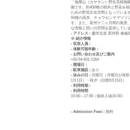
「伽倻山（カヤサン）野生花植物園
園です。約400種の樹木と野花を
ための野花文化空間となっていま
92種の高木、チョウセンヤマツツ
す。また、星州十二ヶ月間の風景
な情報と憩いの空間を提供してい
- アドレス :
慶尚北道 星州郡 修倫
※ 紹介情報
- 収容人員 :
- 体験可能年齢 :
- お問い合わせ及びご案内
+82-54-931-1264
- 開場日 :
- 駐車施設 :
あり
- 休みの日 :
月曜日（月曜日が祝祭
1月1日）・秋夕（旧暦8月15日）
- 利用時期 :
- 利用時間
10:00～17:00（最終入場16:00）
- Admission Fees :
無料