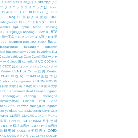
BIE
BIFC
BIFF
BIFF広場
BIOFACEクリニ
FACEクリニッククリニックは
bisco
BLACK
BLADE
BLOCK77ビル2
blog
ビル8
BL美容外科医院
BMF
oatingfestival
BOKアートセンター
BOLD
center
bpf
bpfhc
bread
Breaking
bsjunggu
BTS
RUSH
bsnamgu
BSザ
BT
した陶芸工房
BTSメンバー
BTS通り
BTS壁
Busan
ンパン
Buddhist
Bulguksa
busan
usanaircruise
busanbom
busanjin
ival
busanxthesky
buyeo
buyeofmc
Bコ
C
cable
cablecar
Calm
Calm巨済オーシャ
CC
ャー
Calm済州
camelliahill
CDC子ど
O
CECO昌原コンベンションセンター
CENTER
Center
Center仁川
Central
CHAEUM医院
CHAEUM医院では
Charles
charmgiroom
CHARMGIROOM
A医科学大学江南CHA病院
CHA医科大学
CHEF
cheonanfestival
Cheonbungnam
cheonggye
cheongju
cheongna
chimacfestival
Chinese
chiu
Choo
Chooパーク
chowon
chungju
chungnam
class
cology
CLASSIC
clickn
Clinic
Club
LWHは
CL病院
CM
CMCコンフィデンス
co
M病院
CNNの
COANMI整形外科
COCORY延禧本店は
COCORY江南店は
色彩研究所
COEX
COCORY明洞店は
ィウム
COEXアクアリウム
Coffee
COLOR