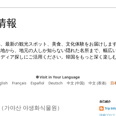
情報
へ、最新の観光スポット、美食、文化体験をお届けしま
光地から、地元の人しか知らない隠れた名所まで、幅広
イディア探しにご活用ください。韓国をもっと深く楽し
🌐 Visit in Your Language
glish
Français
Español
Deutsch
中文 (中国)
中文 (香港)
日
自己紹介
（가야산 야생화식물원）
Trip Inf
詳細プロフ