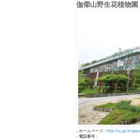
伽倻山野生花植物園
- ホームページ :
http://sj.go.kr/ga
- 電話番号 :