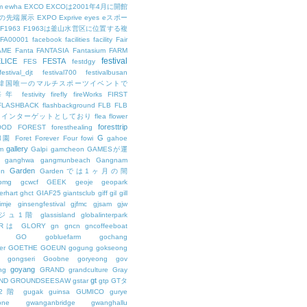
m
ewha
EXCO
EXCOは2001年4月に開館
の先端展示
EXPO
Exprive
eyes
eスポー
F1963
F1963は釜山水営区に位置する複
FA00001
facebook
facilities
facility
Fair
AME
Fanta
FANTASIA
Fantasium
FARM
festival
LICE
FESTA
FES
festdgy
festival_djt
festival700
festivalbusan
ALは韓国唯一のマルチスポーツイベントで
は毎年
festivity
firefly
fireWorks
FIRST
FLASHBACK
flashbackground
FLB
FLB
メインターゲットとしており
flea
flower
foresttrip
OOD
FOREST
foresthealing
G
和園
Foret
Forever
Four
fowi
gahoe
gallery
m
Galpi
gamcheon
GAMESが運
ganghwa
gangmunbeach
Gangnam
Garden
en
Gardenでは1ヶ月の間
bmg
gcwcf
GEEK
geoje
geopark
erhart
ghct
GIAF25
giantsclub
giff
gil
gill
imje
ginsengfestival
gjfmc
gjsam
gjw
ェジュ1階
glassisland
globalinterpark
URは
GLORY
gn
gncn
gncoffeeboat
GO
gobluefarm
gochang
er
GOETHE
GOEUN
gogung
gokseong
gongseri
Goobne
goryeong
gov
goyang
ng
GRAND
grandculture
Gray
gt
ND
GROUNDSEESAW
gstar
gtp
GTタ
2階
gugak
guinsa
GUMICO
gurye
one
gwanganbridge
gwanghallu