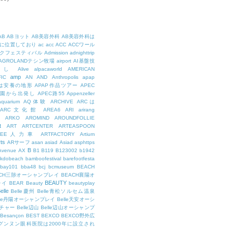
AB
ABヨット
AB美容外科
AB美容外科は
に位置しており
ac
acc
ACC
ACCワール
クフェスティバル
Admission
adnighttrip
AGROLANDテシン牧場
airport
AI基盤技
用し
Alive
alpacaworld
AMERICAN
amp
IC
AN
AND
Anthropolis
apap
Pは安養の地形
APAP作品ツアー
APEC
公園から出発し
APEC路55
Appenzeller
aquarium
AQ体験
ARCHIVE
ARCは
ARC文化館
AREA6
ARI
arirang
ARKO
AROMIND
AROUNDFOLLIE
t
ART
ARTCENTER
ARTEASPOON
RTEE人力車
ARTFACTORY
Artium
rts
ARサーフ
asan
asiad
Asiad
asphttps
B
Avenue
AX
B1
B119
B123002
b1942
kdobeach
bamboofestival
barefootfesta
bay101
bba48
bcj
bcmuseum
BEACH
ACH三陟オーシャンプレイ
BEACH襄陽オ
BEAUTY
レイ
BEAR
Beauty
beautyplay
elle
Belle慶州
Belle青松ソルセム温泉
lle丹陽オーシャンプレイ
Belle天安オーシ
チャー
Belle辺山
Belle辺山オーシャンプ
Besançon
BEST
BEXCO
BEXCO野外広
ルグンヌン眼科医院は2000年に設立され