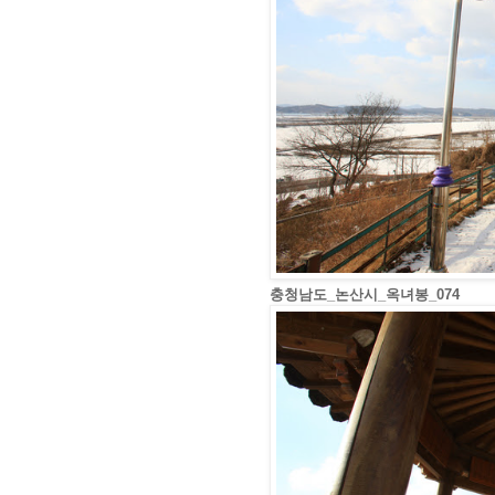
충청남도_논산시_옥녀봉_074