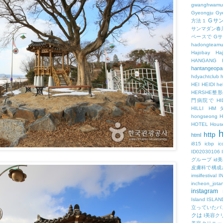
gwanghwamu
Gyeongju
Gy
Gサ
方法１
サンマダン春
ペースで
G
hadongteam
Hajobay
H
HANGANG
hantangeopa
hdyachtclub
h
HEI
HEIDI
hel
HERSHE
門病院で
HI
HILLI
HM
hongseong
HOTEL
Hous
h
http
html
i815
icbp
i
ID02030106
グループ
id
皮膚科で構成
imsilfestival
I
incheon_jota
instagram
Island
ISLAN
立っていたバ
クは
I美容ク