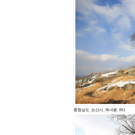
충청남도_논산시_옥녀봉_061