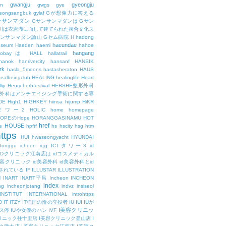
gwangju
gyeongju
n
gwgs
gye
eongsangbuk
gylaf
Gが想像力に答える
ンサンマダン
Gサンサンマダンは
Gサン
川は衣岩湖に面して建てられた複合文化ス
サンサンマダン論山
Gセム病院
H
hadong
haeundae
useum
Haeden
haemi
hahoe
hangang
ajobayは
HALL
hallatrail
hanok
hanrivercity
hansanf
HANSIK
rk
hasla_5moons
hastasheraton
HAUS
ealbeingclub
HEALING
healinglife
Heart
lip
Henry
herbfestival
HERSHE整形外科
整形外科はアンチエイジング手術に関する専
DE
High1
HIGHKEY
hiinsa
hijump
HiKR
タワー2
HOLIC
home
homepage
HOPEのHope
HORANGGASINAMU
HOT
href
HOUSE
e
hpftf
hs
hscity
hsg
htm
ttps
HUI
hwaseongyacht
HYUNDAI
cdonggu
icheon
icjg
ICTタワー3
id
IDクリニック江南店は
idコスメディカル
美容クリニック
id美容外科
id美容外科とid
されている
IF
ILLUSTAR
ILLUSTRATION
N
INART
INART平昌
Incheon
INCHEON
index
ng
incheonjotang
indvz
insiseol
INSTITUT
INTERNATIONAL
introhttps
D
IT
ITZY
IT強国の陰の立役者
IU
IUI
IUが
I美容クリニッ
ス停
IUや女優のハン
IVF
リニック往十里店
I美容クリニック釜山店
I