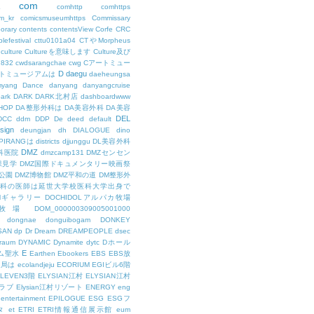
com
L
comhttp
comhttps
m_kr
comicsmuseumhttps
Commissary
orary
contents
contentsView
Corfe
CRC
lefestival
cttu0101a04
CTやMorpheus
culture
Cultureを意味します
Culture及び
7832
cwdsarangchae
cwg
Cアートミュー
D
daegu
トミュージアムは
daeheungsa
yang
Dance
danyang
danyangcruise
ark
DARK
DARK北村店
dashboardwww
HOP
DA整形外科は
DA美容外科
DA美容
DEL
DCC
ddm
DDP
De
deed
default
sign
deungjan
dh
DIALOGUE
dino
IPIRANGは
districts
djjunggu
DL美容外科
DMZ
科医院
dmzcamp131
DMZセンセン
保見学
DMZ国際ドキュメンタリー映画祭
公園
DMZ博物館
DMZ平和の道
DM整形外
外科の医師は延世大学校医科大学出身で
AMギャラリー
DOCHIDOLアルパカ牧場
OL牧場
DOM_000000309005001000
dongnae
donguibogam
DONKEY
SAN
dp
Dr
Dream
DREAMPEOPLE
dsec
raum
DYNAMIC
Dynamite
dytc
Dホール
E
ム聖水
Earthen
Ebookers
EBS
EBS放
送局は
ecolandjeju
ECORIUM
EGIビル6階
LEVEN3階
ELYSIAN江村
ELYSIAN江村
ラブ
Elysian江村リゾート
ENERGY
eng
entertainment
EPILOGUE
ESG
ESGフ
タ
et
ETRI
ETRI情報通信展示館
eum