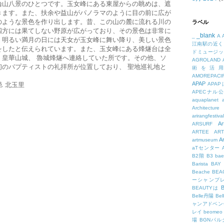
論山八景のひとつです。玉女峰にある東屋からの眺めは、遮
きます。また、扶余や益山がパノラマのように目の前に広が
のような景色を作り出します。昔、この山の麓に流れる川の
ラベル
四方には果てしない野原が広がっており、その景色は非常に
_blank
_
A
、明るい満月の日には天女が玉女峰に舞い降り、美しい景色
江南駅の近く
をしたと伝えられています。また、玉女峰にある烽燧台は全
ドミュージッ
、皇華山城、 魯城烽燧へ連絡していた所です。その他、ソ
AGROLAND
初のバプティストの礼拝所が位置しており、 聖地巡礼地と
術を活
AMOREPACIF
APAP
邑 北玉里
APA
APECナル
aquaplanet
Architecture
arirangfestival
Ar
ARSURF
ARTEE
A
A
artmuseum
aTセンター
B2階
B3
bae
Barista
BAY
Beache
BE
ーシャンプ
B
BEAUTYは
Belle丹陽
Be
ャンアドベン
レイ
beomeo
場
BGNパ