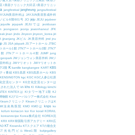
ク建大店
I美容クリニック江南店
I美容ク
店
I美容クリニック大邱店
I美容クリニッ
ja
jangheung
jangfestival
jangsufestival
AYJUN美容外科は
JAYJUN美容形成外科
jeju
ソビル6階601号
JCI
JEJU
jejubeer
jejuolle
jejupark
JEJUでは
jeoldusan
n
jeongseon
jeonju
jewonhaneul
JFK
aeak
jinan
jindo
Jinyeon
jinyeon_korea
jiri
A
jjnanjang
JKビル
JK美容外科
jmd
jnu
jp
JS
JSA
jsbpark
JSアートホール
JTBC
ートホール1館
JTNアートホール2館
JTNア
3館
JTNアートホール4館
JUMP
jung
cgeopark
JWジョンウォン美容外科
JWジ
容外科は
JWマリオット
JWマリオットホ
K
KBS
下2階
kamille
kangkangee
KART
エティ番組
KBS昌原
KBS昌原ホール
KBS
KENSINGTON
kgc
KGC
KGC人参公社原
文化交流センター
KG文化交流センターは
khs
設立された法人で
kh
KI
Killology
kimchi
NTEX
KINTEXは
KIタワー地下1階
KJ
融博物館
KJグローバルツアー株式会社
Kkot
Kleamクリニック
KleamクリニックはK
knps
KMI汝矣島医院
KMO
KMOは
ko
kofum
komacon
kor
Kor
korail
KORAIL
koreanrecipe
Korea株式会社
KOREA沈
KRX
KRX韓国取引所アカデミー
KRX広
KT
OAD
Ktown4u
KTスクエア
KTの複合文
KT光化門ビルWest1階
kukjegallery