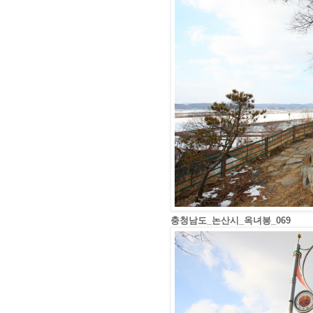
충청남도_논산시_옥녀봉_069