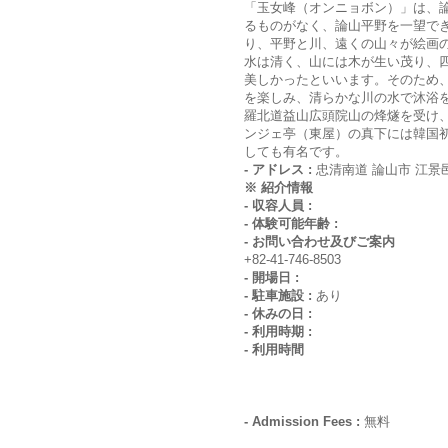
「玉女峰（オンニョボン）」は、
るものがなく、論山平野を一望で
り、平野と川、遠くの山々が絵画
水は清く、山には木が生い茂り、
美しかったといいます。そのため
を楽しみ、清らかな川の水で沐浴
羅北道益山広頭院山の烽燧を受け
ンジェ亭（東屋）の真下には韓国
しても有名です。
- アドレス :
忠清南道 論山市 江景
※ 紹介情報
- 収容人員 :
- 体験可能年齢 :
- お問い合わせ及びご案内
+82-41-746-8503
- 開場日 :
- 駐車施設 :
あり
- 休みの日 :
- 利用時期 :
- 利用時間
- Admission Fees :
無料