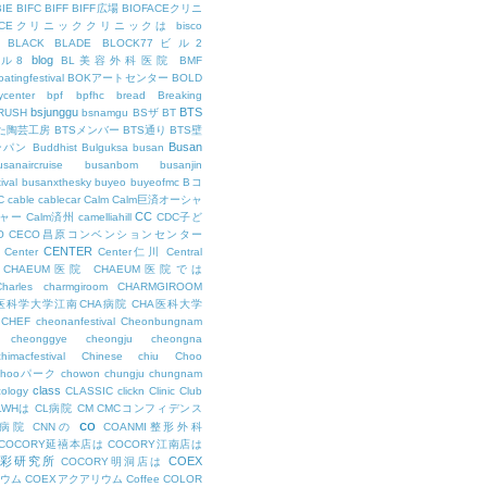
BIE
BIFC
BIFF
BIFF広場
BIOFACEクリニ
FACEクリニッククリニックは
bisco
BLACK
BLADE
BLOCK77ビル2
blog
ビル8
BL美容外科医院
BMF
oatingfestival
BOKアートセンター
BOLD
center
bpf
bpfhc
bread
Breaking
bsjunggu
BTS
RUSH
bsnamgu
BSザ
BT
した陶芸工房
BTSメンバー
BTS通り
BTS壁
Busan
ンパン
Buddhist
Bulguksa
busan
usanaircruise
busanbom
busanjin
ival
busanxthesky
buyeo
buyeofmc
Bコ
C
cable
cablecar
Calm
Calm巨済オーシャ
CC
ャー
Calm済州
camelliahill
CDC子ど
O
CECO昌原コンベンションセンター
CENTER
Center
Center仁川
Central
CHAEUM医院
CHAEUM医院では
Charles
charmgiroom
CHARMGIROOM
A医科学大学江南CHA病院
CHA医科大学
CHEF
cheonanfestival
Cheonbungnam
cheonggye
cheongju
cheongna
chimacfestival
Chinese
chiu
Choo
Chooパーク
chowon
chungju
chungnam
class
cology
CLASSIC
clickn
Clinic
Club
LWHは
CL病院
CM
CMCコンフィデンス
co
M病院
CNNの
COANMI整形外科
COCORY延禧本店は
COCORY江南店は
色彩研究所
COEX
COCORY明洞店は
ィウム
COEXアクアリウム
Coffee
COLOR