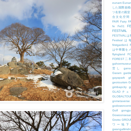
eunam
Euna
した国際規模
ツ名誉の殿堂
合文化空間
FAIR
Fairy
F
FE
fe
Fe01
FESTIVAL
FESTIV
Festival
firstgarden1
は中華圏を
flyingland
F
FOREST二
gahoemuseu
営し
gana
Garam
gard
gayapark
g
geotourism
G
gimbapcity
g
GLADチ
GLOBALTO
gnmetaverse
godowoncent
Golf
gongju
Gowoonsesa
Grotto
GROU
ワー地下
gwangallimdr