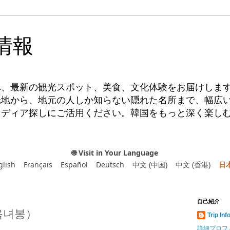
情報
へ、最新の観光スポット、美食、文化体験をお届けしま
光地から、地元の人しか知らない隠れた名所まで、幅広
イディア探しにご活用ください。韓国をもっと深く楽し
🌐 Visit in Your Language
glish
Français
Español
Deutsch
中文 (中国)
中文 (香港)
日
自己紹介
옥녀봉）
Trip Inf
詳細プロフ