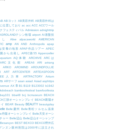
AB
ABヨット
AB美容外科
AB美容外科は
に位置しており
ac
acc
ACC
ACCワール
クフェスティバル
Admission
adnighttrip
AGROLANDテシン牧場
airport
AI基盤技
用し
Alive
alpacaworld
AMERICAN
amp
IC
AN
AND
Anthropolis
apap
Pは安養の地形
APAP作品ツアー
APEC
公園から出発し
APEC路55
Appenzeller
aquarium
AQ体験
ARCHIVE
ARCは
ARC文化館
AREA6
ARI
arirang
ARKO
AROMIND
AROUNDFOLLIE
t
ART
ARTCENTER
ARTEASPOON
RTEE人力車
ARTFACTORY
Artium
rts
ARサーフ
asan
asiad
Asiad
asphttps
B
Avenue
AX
B1
B119
B123002
b1942
kdobeach
bamboofestival
barefootfesta
bay101
bba48
bcj
bcmuseum
BEACH
ACH三陟オーシャンプレイ
BEACH襄陽オ
BEAUTY
レイ
BEAR
Beauty
beautyplay
elle
Belle慶州
Belle青松ソルセム温泉
lle丹陽オーシャンプレイ
Belle天安オーシ
チャー
Belle辺山
Belle辺山オーシャンプ
Besançon
BEST
BEXCO
BEXCO野外広
ルグンヌン眼科医院は2000年に設立され