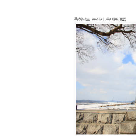
충청남도_논산시_옥녀봉_025