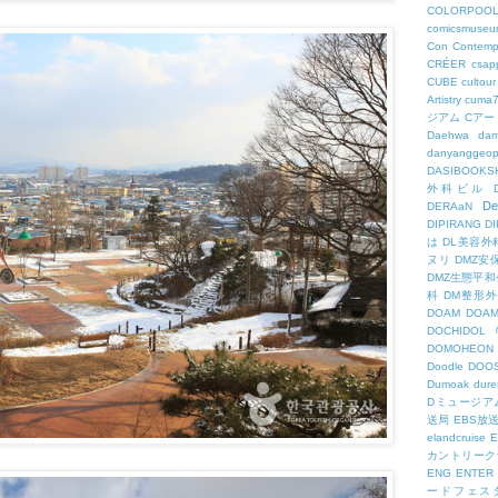
COLORPOO
comicsmuseu
Con
Contemp
CRÉER
csapp
CUBE
cultour
Artistry
cuma
ジアム
Cアー
Daehwa
dam
danyanggeop
DASIBOOKS
外科ビル
De
DERAaN
DIPIRANG
D
は
DL美容外
ヌリ
DMZ安
DMZ生態平和
科
DM整形
DOAM
DO
DOCHID
DOMOHEON
Doodle
DOO
Dumoak
dure
Dミュージア
送局
EBS放
elandcruise
E
カントリーク
ENG
ENTER
ードフェス