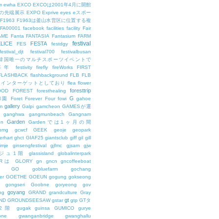
m
ewha
EXCO
EXCOは2001年4月に開館
の先端展示
EXPO
Exprive
eyes
eスポー
F1963
F1963は釜山水営区に位置する複
FA00001
facebook
facilities
facility
Fair
AME
Fanta
FANTASIA
Fantasium
FARM
festival
LICE
FESTA
FES
festdgy
festival_djt
festival700
festivalbusan
ALは韓国唯一のマルチスポーツイベントで
は毎年
festivity
firefly
fireWorks
FIRST
FLASHBACK
flashbackground
FLB
FLB
メインターゲットとしており
flea
flower
foresttrip
OOD
FOREST
foresthealing
G
和園
Foret
Forever
Four
fowi
gahoe
gallery
m
Galpi
gamcheon
GAMESが運
ganghwa
gangmunbeach
Gangnam
Garden
en
Gardenでは1ヶ月の間
bmg
gcwcf
GEEK
geoje
geopark
erhart
ghct
GIAF25
giantsclub
giff
gil
gill
imje
ginsengfestival
gjfmc
gjsam
gjw
ェジュ1階
glassisland
globalinterpark
URは
GLORY
gn
gncn
gncoffeeboat
GO
gobluefarm
gochang
er
GOETHE
GOEUN
gogung
gokseong
gongseri
Goobne
goryeong
gov
goyang
ng
GRAND
grandculture
Gray
gt
ND
GROUNDSEESAW
gstar
gtp
GTタ
2階
gugak
guinsa
GUMICO
gurye
one
gwanganbridge
gwanghallu