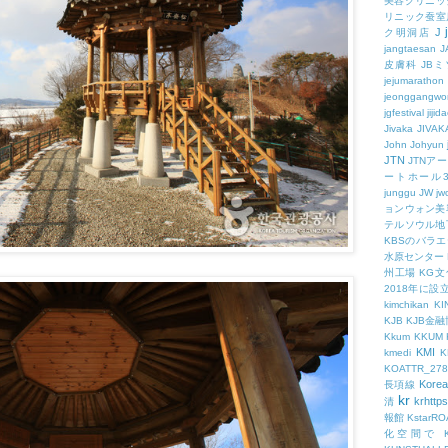
美容クリニッ
リニック蚕室
J
ク明洞店
jangtaesan
J
皮膚科
JBミ
jejumarathon
jeonggangwo
jgfestival
jijid
Jivaka
JIVAK
John
Johyun
JTN
JTNア
ートホール
junggu
JW
jw
ョンウォン美
テルソウル地
KBSのバラ
水原センター
州工場
KG
2018年に
kimchikan
KI
KJB
KJB金
Kkum
KKUM
KMI
kmedi
KOATTR_278
Korea
長項線
kr
krhttps
清
報館
KstarR
化空間で