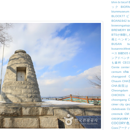
bhm
bi
bicof
ック
BIO
biummuseum
BLOCK77
BOAN1942
b
boseongatopy
BREWERY
B
BTSが体験
画とペンギ
BUSAN
b
busanrockfest
ース
B棟505
ンアドベンチ
も歯科
CEC
Cente
center
cha
centum
changpovil
Chaum
CH
CHA病院は
Cheongdam
CHICKEN
choongang
cimer
city
cje
clubdoasis
C
cmnmcik
C
cocorycolor
COCORY
Coexアーテ