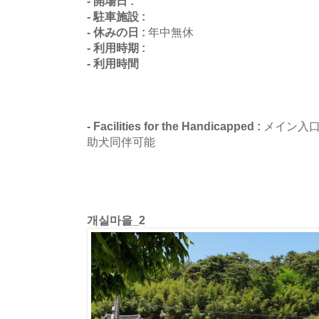
- 開場日 :
- 駐車施設 :
- 休みの日 :
年中無休
- 利用時期 :
- 利用時間
- Facilities for the Handicapped :
メイン入
助犬同伴可能
개실마을_2