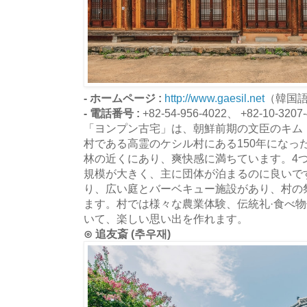
- ホームページ :
http://www.gaesil.net
（韓国
- 電話番号 :
+82-54-956-4022、 +82-10-3207
「ヨンプン古宅」は、朝鮮前期の文臣のキム
村である高霊のケシル村にある150年になっ
林の近くにあり、爽快感に満ちています。4
規模が大きく、主に団体が泊まるのに良いで
り、広い庭とバーベキュー施設があり、村の
ます。村では様々な農業体験、伝統礼·食べ
いて、楽しい思い出を作れます。
⊙ 追友斎 (추우재)