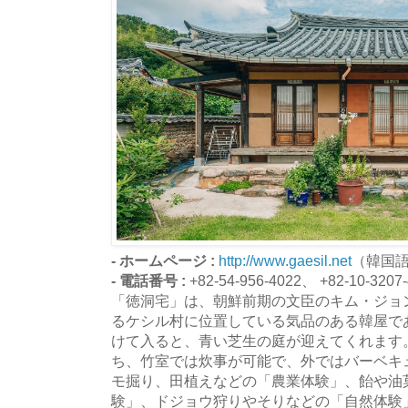
- ホームページ :
http://www.gaesil.net
（韓国
- 電話番号 :
+82-54-956-4022、 +82-10-3207
「徳洞宅」は、朝鮮前期の文臣のキム・ジョ
るケシル村に位置している気品のある韓屋で
けて入ると、青い芝生の庭が迎えてくれます
ち、竹室では炊事が可能で、外ではバーベキ
モ掘り、田植えなどの「農業体験」、飴や油
験」、ドジョウ狩りやそりなどの「自然体験