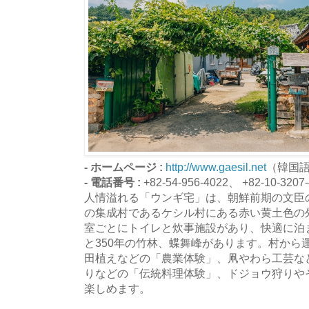
- ホームページ :
http://www.gaesil.net
（韓国
- 電話番号 :
+82-54-956-4022、 +82-10-3207
人情溢れる「ウンギ宅」は、朝鮮前期の文臣
の集成村であるケシル村にある赤い黄土色の
室ごとにトイレと炊事施設があり、快適に泊
と350年の竹林、蝶舞峰があります。村から
田植えなどの「農業体験」、凧やわら工芸な
りなどの「伝統料理体験」、ドジョウ狩りや
楽しめます。