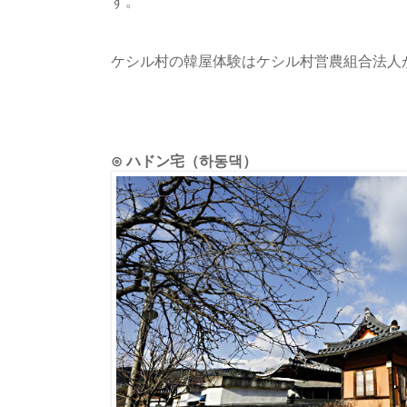
す。
ケシル村の韓屋体験はケシル村営農組合法人
⊙ ハドン宅（하동댁）