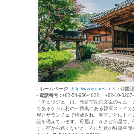
- ホームページ :
http://www.gaesil.net
（韓国
- 電話番号 :
+82-54-956-4022、 +82-10-3207
「チュウジェ」は、朝鮮前期の文臣のキム・
であるケシル村の一番奥にある韓屋ステイで
屋とサランチェで構成され、客室ごとにトイ
設を備えています。母屋は、かまど部屋で、
す。宿から遠くないところに別途の駐車空間