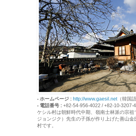
- ホームページ :
http://www.gaesil.net
（韓国
- 電話番号 :
+82-54-956-4022 / +82-10-3207-
ケシル村は朝鮮時代中期、嶺南士林派の宗祖
ジョンジク）先生の子孫が作り上げた善山金
村です。