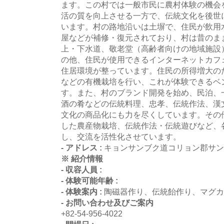
ます。この村では一般市民に農村体験の機会
活の質を向上させる一方で、伝統文化を後世
います。村の路地沿いは土塀で、住民が飲用
屋などが補修・復元されており、村は昔のま
上・下水道、敬老堂（高齢者向けの地域施設
の他、住民が使用できるインターネットカフ
住居環境が整っています。住民の所得増大の
などの有機栽培を行い、これが体験できるベ
す。また、村のブランド開発を始め、民泊、
酒の肴などの伝統料理、忠孝、伝統作法、漢
文化の商品化にも力を尽くしています。その
した農産物栽培、伝統作法・伝統遊びなど、
し、交流を活性化させています。
- アドレス :
キョンサンブク道コリョン郡サン
※ 紹介情報
- 収容人員 :
- 体験可能年齢 :
- 体験案内 :
陶磁器作り、伝統飴作り、マグ
- お問い合わせ及びご案内
+82-54-956-4022