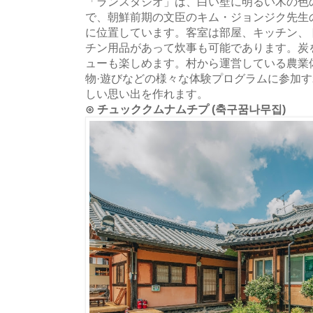
「ランスタジオ」は、白い壁に明るい木の色
で、朝鮮前期の文臣のキム・ジョンジク先生
に位置しています。客室は部屋、キッチン、
チン用品があって炊事も可能であります。炭
ューも楽しめます。村から運営している農業
物·遊びなどの様々な体験プログラムに参加
しい思い出を作れます。
⊙ チュッククムナムチプ (축구꿈나무집)