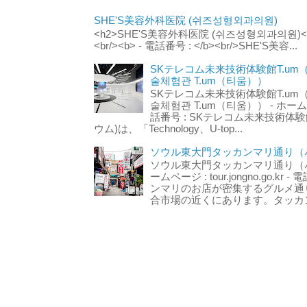
SHE'S美容外科医院 (쉬즈성형외과의원)
<h2>SHE'S美容外科医院 (쉬즈성형외과의원)</h2
<br/><b> - 電話番号 : </b><br/>SHE'S美容...
SKテレコム未来技術体験館T.um
술체험관 T.um（티움））
SKテレコム未来技術体験館T.um
술체험관 T.um（티움）） - ホームページ 
話番号 : SKテレコム未来技術体験
ウム)は、「Technology、U-top...
ソウル東大門タッカンマリ通り（서
ソウル東大門タッカンマリ通り（서울
ームページ : tour.jongno.go.kr - 
ンマリのお店が密集するグルメ通
合市場の近くにあります。タッカン