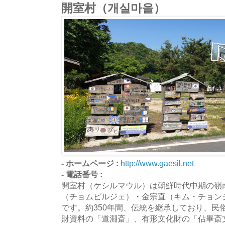
開室村（개실마을）
- ホームページ :
http://www.gaesil.net
- 電話番号 :
開室村（ケシルマウル）は朝鮮時代中期の嶺
（チョムピルジェ）・金宗直（キム・チョン
です。約350年間、伝統を継承しており、民
財資料の「道淵斎」、有形文化財の「佔畢斎