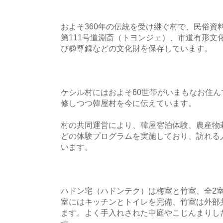
およそ360年の伝統を受け継ぐ村で、民俗資
第111号道淵斎（トヨンジェ）、市道有形文
び彛尊録などの文化財を保存しています。
ケシル村にはおよそ60世帯がいまもなお住
修しつつ韓屋村を今に伝えています。
村の共同運営により、韓屋宿泊体験、農産物
どの体験プログラムを実施しており、訪れる
います。
ハドン宅（ハドンテク）は梅室と竹室、全2
室にはキッチンとトイレを完備、竹室は外部
ます。よく手入れされた中庭やこじんまりし