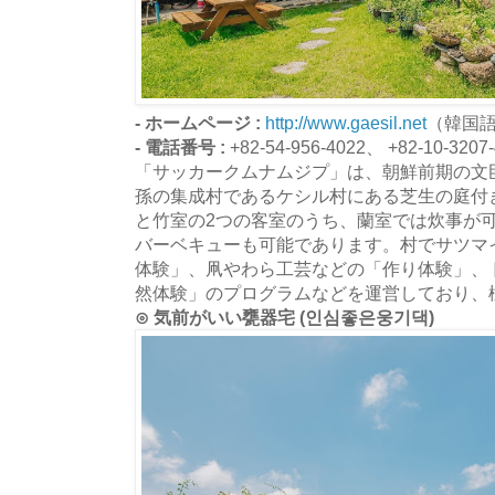
- ホームページ :
http://www.gaesil.net
（韓国
- 電話番号 :
+82-54-956-4022、 +82-10-3207
「サッカークムナムジプ」は、朝鮮前期の文
孫の集成村であるケシル村にある芝生の庭付
と竹室の2つの客室のうち、蘭室では炊事が
バーベキューも可能であります。村でサツマ
体験」、凧やわら工芸などの「作り体験」、
然体験」のプログラムなどを運営しており、
⊙ 気前がいい甕器宅 (인심좋은웅기댁)