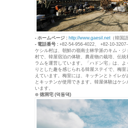
- ホームページ :
http://www.gaesil.net
（韓国
- 電話番号 :
+82-54-956-4022、 +82-10-3207
ケシル村は、朝鮮の嶺南士林学派のキム・ジ
村で、韓屋宿泊の体験、農産物の栽培、伝統
ラムを運営しています。「ハドン宅」は、よ
りとした趣を感じられる韓屋ステイで、梅室
えています。梅室には、キッチンとトイレが
とキッチンが使用できます。韓屋体験はケシ
います。
⊙ 徳洞宅 (덕동댁)