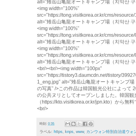
alt="雉岳山亀龍オートキャンプ場（치악산 
<img width="100%"
src="https://tong.visitkorea.or.kr/cms/resour
alt="雉岳山亀龍オートキャンプ場（치악산 
<img width="100%"
src="https://tong.visitkorea.or.kr/cms/resour
alt="雉岳山亀龍オートキャンプ場（치악산 
<img width="100%"
src="https://tong.visitkorea.or.kr/cms/resour
alt="雉岳山亀龍オートキャンプ場（치악산 
<br/><br/><img width="100px"
src="https://tistory3.daumcdn.net/tistory/39
1_eng.jpg" alt="雉岳山亀龍オートキャ
の写真" />この作品は韓国観光公社によって 
の公共ヌリとしてオープンしました。韓国観
（https://kto.visitkorea.or.kr/jpn.
<br/>
時刻:
0:35
ラベル:
https
,
knps
,
www
,
カンウォン特別自治道ウォン