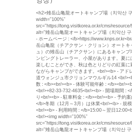
영장）
<h2>雉岳山亀龍オートキャンプ場（치악산 구룡
width="100%"
src="https://tong.visitkorea.or.kr/cms/resour
alt="雉岳山亀龍オートキャンプ場（치악산 구
- ホームページ : </b>https://www.knps.or.kr<b
岳山亀龍（チアクサン・クリョン）オートキ
ュ）の雉岳山（チアクサン）にあるキャンプ
ンピングトレーラー、小屋があります。夏に
楽しむことができ、秋は色とりどりの紅葉に
ながらキャンプができます。<br/><b> - アド
道ウォンジュ市クリョンマウルギル14 <br/><h3
数 : </b><br/><b> - 体験可能年齢 : </b><b
<br/>+82-33-732-4635<br/><b> - 開場期間 : <
り<br/><b> - 駐車料金 : </b><br/><b> - 予約案内
</b>冬期（12月～3月）は休業<br/><b> - 規模 : </
<br/><b> - 利用時間 : </b>15:00～翌日12:00<br/>
<br/><img width="100%"
src="https://tong.visitkorea.or.kr/cms/resour
alt="雉岳山亀龍オートキャンプ場（치악산 