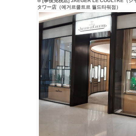
⊙ [事後免税店] JAEGER LE COULT
タワー店（예거르쿨트르 월드타워점）