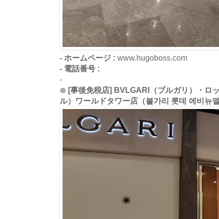
- ホームページ :
www.hugoboss.com
- 電話番号 :
-
⊙ [事後免税店] BVLGARI（ブルガリ）・ロ
ル）ワールドタワー店（불가리 롯데 에비뉴엘