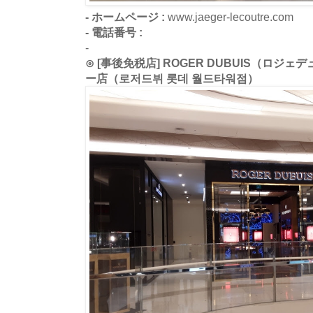
- ホームページ :
www.jaeger-lecoutre.com
- 電話番号 :
-
⊙ [事後免税店] ROGER DUBUIS（ロ
ー店（로저드뷔 롯데 월드타워점）