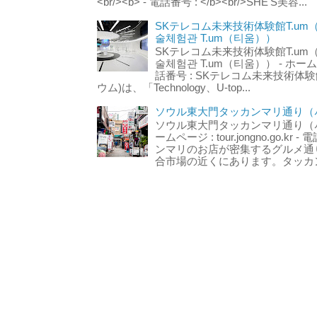
<br/><b> - 電話番号 : </b><br/>SHE'S美容...
SKテレコム未来技術体験館T.um
술체험관 T.um（티움））
SKテレコム未来技術体験館T.um
술체험관 T.um（티움）） - ホームページ 
話番号 : SKテレコム未来技術体験
ウム)は、「Technology、U-top...
ソウル東大門タッカンマリ通り（서
ソウル東大門タッカンマリ通り（서울
ームページ : tour.jongno.go.kr - 
ンマリのお店が密集するグルメ通
合市場の近くにあります。タッカン