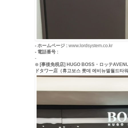
- ホームページ :
www.lordsystem.co.kr
- 電話番号 :
-
⊙ [事後免税店] HUGO BOSS・ロッテAV
ドタワー店（휴고보스 롯데 에비뉴엘월드타