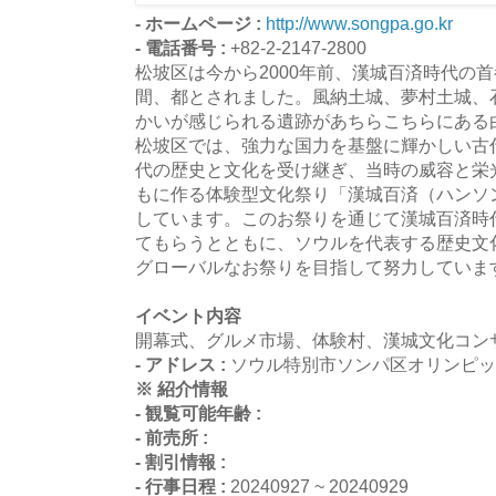
- ホームページ :
http://www.songpa.go.kr
- 電話番号 :
+82-2-2147-2800
松坡区は今から2000年前、漢城百済時代の首
間、都とされました。風納土城、夢村土城、
かいが感じられる遺跡があちらこちらにある
松坡区では、強力な国力を基盤に輝かしい古
代の歴史と文化を受け継ぎ、当時の威容と栄
もに作る体験型文化祭り「漢城百済（ハンソ
しています。このお祭りを通じて漢城百済時
てもらうとともに、ソウルを代表する歴史文
グローバルなお祭りを目指して努力していま
イベント内容
開幕式、グルメ市場、体験村、漢城文化コン
- アドレス :
ソウル特別市ソンパ区オリンピック
※ 紹介情報
- 観覧可能年齢 :
- 前売所 :
- 割引情報 :
- 行事日程 :
20240927 ~ 20240929