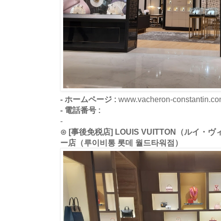
- ホームページ :
www.vacheron-constantin.c
- 電話番号 :
-
⊙ [事後免税店] LOUIS VUITTON（ル
ー店（루이비통 롯데 월드타워점）