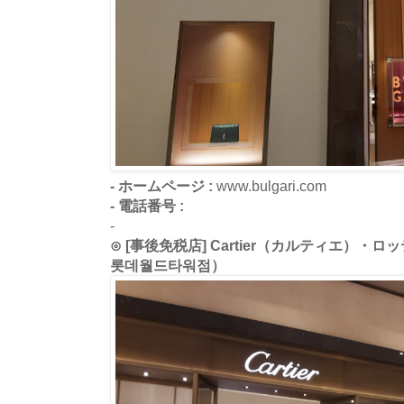
- ホームページ :
www.bulgari.com
- 電話番号 :
-
⊙ [事後免税店] Cartier（カルティエ）
롯데월드타워점）