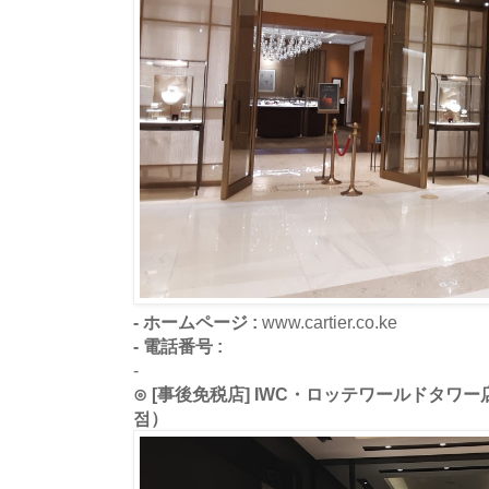
- ホームページ :
www.cartier.co.ke
- 電話番号 :
-
⊙ [事後免税店] IWC・ロッテワールドタワ
점）