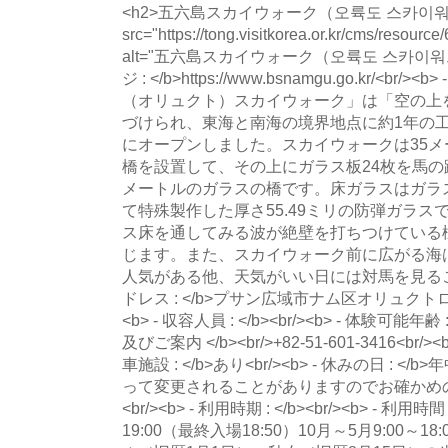
<h2>五六島スカイウォーク（오륙도 스카이워크）</h
src="https://tong.visitkorea.or.kr/cms/resour
alt="五六島スカイウォーク（오륙도 스카이워크
ジ : </b>https://www.bsnamgu.go.kr/<br/>
（オリュクト）スカイウォーク」は「空の上
づけられ、東海と南海の境界地点に約1年の工事
にオープンしました。スカイウォークは35
橋を設置して、その上にガラス板24枚を馬の
メートルのガラスの橋です。床ガラスはガラ
て特殊製作した厚さ55.49ミリの防弾ガラ
ス床を通してみる波が絶壁を打ちつけている
じます。また、スカイウォーク前に広がる海
人気がある他、天気がいい日には対馬を見ることもで
ドレス : </b>プサン広域市ナム区オリュクトロ137
<b> - 収容人員 : </b><br/><b> - 体験可能年齢 
及びご案内 </b><br/>+82-51-601-3416<br/><b>
車施設 : </b>あり<br/><b> - 休みの日 :
って変更されることがありますのでお確かめ
<br/><b> - 利用時期 : </b><br/><b> - 利用時
19:00（最終入場18:50）10月～5月9:00～1