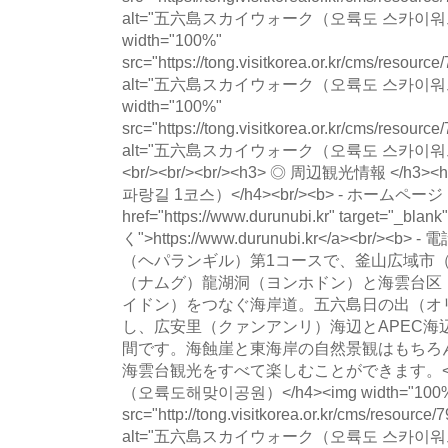
alt="五六島スカイウォーク（오륙도 스카이워크
width="100%"
src="https://tong.visitkorea.or.kr/cms/resour
alt="五六島スカイウォーク（오륙도 스카이워크
width="100%"
src="https://tong.visitkorea.or.kr/cms/resour
alt="五六島スカイウォーク（오륙도 스카이워크）の写
<br/><br/><br/><h3> ◎ 周辺観光情報 </
파랑길 1코스）</h4><br/><b> - ホームページ : 
href="https://www.durunubi.kr" target="_
く">https://www.durunubi.kr</a><br/><b>
（ヘパランギル）第1コースで、釜山広域市
（ナムグ）龍湖洞（ヨンホドン）と海雲台区
イドン）をつなぐ海岸道。五六島日の出（オ
し、広安里（クァンアンリ）海辺とAPEC海
間です。海蝕崖と東海岸の自然景観はもちろ
海雲台観光をすべて楽しむことができます。<br/
（오륙도해맞이공원）</h4><img width="100
src="http://tong.visitkorea.or.kr/cms/resour
alt="五六島スカイウォーク（오륙도 스카이워크）の