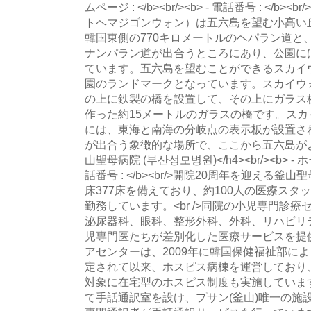
ムページ : </b><br/><b> - 電話番号 : </
トヘマジゴンウォン）は五六島を望む小高い
韓国東側の770キロメートルのヘパラン道と、
ナンパラン道が出合うところにあり、公園に
ています。五六島を望むことができるスカイ
園のランドマークとなっています。スカイウ
の上に鉄製の橋を設置して、その上にガラス
作った約15メートルのガラスの橋です。ス
には、東海と南海の分岐点の表示板が設置さ
が出合う象徴的な場所で、ここから五六島がよく見え
山聖母病院 (부산성모병원)</h4><br/><b> - ホーム
話番号 : </b><br/>開院20周年を迎える
床377床を備えており、約100人の医療スタ
勤務しています。<br />同院の小児専門診
泌尿器科、眼科、整形外科、外科、リハビリ
児専門医たちが差別化した医療サービスを提
アセンターは、2009年に韓国保健福祉部に
定されて以来、ホスピス病棟を運営しており
対象に在宅型のホスピス制度も実施しています。<
て手話通訳室を設け、プサン(釜山)唯一の施