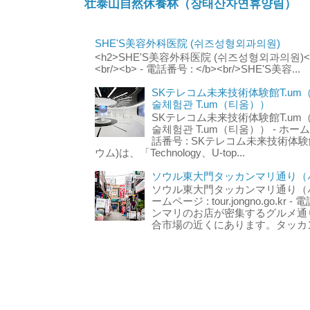
壮泰山自然休養林（장태산자연휴양림）
SHE'S美容外科医院 (쉬즈성형외과의원)
<h2>SHE'S美容外科医院 (쉬즈성형외과의원)</h2
<br/><b> - 電話番号 : </b><br/>SHE'S美容...
SKテレコム未来技術体験館T.um
술체험관 T.um（티움））
SKテレコム未来技術体験館T.um
술체험관 T.um（티움）） - ホームページ 
話番号 : SKテレコム未来技術体験
ウム)は、「Technology、U-top...
ソウル東大門タッカンマリ通り（서
ソウル東大門タッカンマリ通り（서울
ームページ : tour.jongno.go.kr - 
ンマリのお店が密集するグルメ通
合市場の近くにあります。タッカン