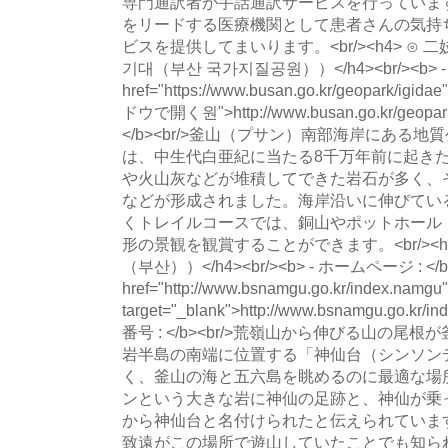
専門通訳者が手話通訳サービスを行っていま
をリードする医療機関として患者さんの気持
ビスを提供してまいります。<br/><h4> ⊙
기대（부산 국가지질공원））</h4><br/><b> - 
href="https://www.busan.go.kr/geopark/igida
ドウで開く원">http://www.busan.go.kr/geopar
</b><br/>釜山（プサン）南部海岸にある
は、中生代白亜紀に当たる8千万年前に起き
や火山灰などが堆積してできた岩石が多く、
などが形成されました。海岸沿いに伸びてい
くトレイルコースでは、銅山やポットホール
形の景観を観賞することができます。<br/><h
（부산））</h4><br/><b> - ホームページ : </b><a
href="http://www.bsnamgu.go.kr/index.namgu"
target="_blank">http://www.bsnamgu.go.kr/i
番号 : </b><br/>荒嶺山から伸びる山の
岩半島の南端に位置する「神仙台（シンソン
く、釜山の海と五六島を眺めるのに最適な場
ンという大きな岩に神仙の足跡と、神仙が乗
から神仙台と名付けられたと伝えられていま
致遠がこの場所で遊山していたことでも知られています