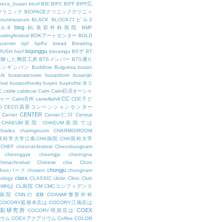
theca_busan
bicof
BIE
BIFC
BIFF
BIFF広
Eクリニック
BIOFACEクリニッククリニッ
biummuseum
BLACK
BLOCK77ビル2
blog
ビル8
BL美容外科医院
BMF
oatingfestival
BOKアートセンター
BOLD
center
bpf
bpfhc
bread
Breaking
bsjunggu
RUSH
bscf
bsnamgu
BSザ
BT
体験した陶芸工房
BTSメンバー
BTS通り
ペンギンパン
Buddhist
Bulguksa
busan
AN
busanaircruise
busanbom
busanjin
ival
busanxthesky
buyeo
buyeofmc
Bコ
C
cable
cablecar
Calm
Calm巨済オーシャ
CC
ャー
Calm済州
camelliahill
CDC子ど
O
CECO昌原コンベンションセンター
CENTER
Center
Center仁川
Central
CHAEUM医院
CHAEUM医院では
Charles
charmgiroom
CHARMGIROOM
A医科学大学江南CHA病院
CHA医科大学
CHEF
cheonanfestival
Cheonbungnam
cheonggye
cheongju
cheongna
chimacfestival
Chinese
chiu
Choo
chungju
Chooパーク
chowon
chungnam
class
cology
CLASSIC
clickn
Clinic
Club
LWHは
CL病院
CM
CMCコンフィデンス
co
M病院
CNNの
COANMI整形外科
COCORY延禧本店は
COCORY江南店は
色彩研究所
COEX
COCORY明洞店は
ィウム
COEXアクアリウム
Coffee
COLOR