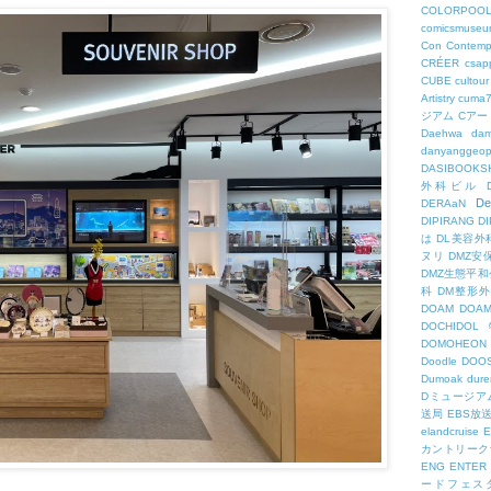
COLORPOO
comicsmuseu
Con
Contemp
CRÉER
csapp
CUBE
cultour
Artistry
cuma
ジアム
Cアー
Daehwa
dam
danyanggeop
DASIBOOKS
外科ビル
De
DERAaN
DIPIRANG
D
は
DL美容外
ヌリ
DMZ安
DMZ生態平和
科
DM整形
DOAM
DO
DOCHID
DOMOHEON
Doodle
DOO
Dumoak
dure
Dミュージア
送局
EBS放
elandcruise
E
カントリーク
ENG
ENTER
ードフェス