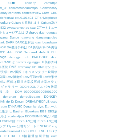
com
L
comhttp
comhttps
m_kr
comicsmuseumhttps
Commissary
orary
contents
contentsView
Corfe
CRC
lefestival
cttu0101a04
CTやMorpheus
culture
Cultureを意味します
Culture及び
7832
cwdsarangchae
cwg
Cアートミュー
D
daegu
トミュージアムは
daeheungsa
yang
Dance
danyang
danyangcruise
ark
DARK
DARK北村店
dashboardwww
HOP
DA整形外科は
DA美容外科
DA美容
DEL
DCC
ddm
DDP
De
deed
default
sign
deungjan
dh
DIALOGUE
dino
IPIRANGは
districts
djjunggu
DL美容外科
DMZ
科医院
dmzcamp131
DMZセンセン
保見学
DMZ国際ドキュメンタリー映画祭
公園
DMZ博物館
DMZ平和の道
DM整形外
外科の医師は延世大学校医科大学出身で
AMギャラリー
DOCHIDOLアルパカ牧場
OL牧場
DOM_000000309005001000
dongnae
donguibogam
DONKEY
SAN
dp
Dr
Dream
DREAMPEOPLE
dsec
raum
DYNAMIC
Dynamite
dytc
Dホール
E
ム聖水
Earthen
Ebookers
EBS
EBS放
送局は
ecolandjeju
ECORIUM
EGIビル6階
LEVEN3階
ELYSIAN江村
ELYSIAN江村
ラブ
Elysian江村リゾート
ENERGY
eng
entertainment
EPILOGUE
ESG
ESGフ
タ
et
ETRI
ETRI情報通信展示館
eum