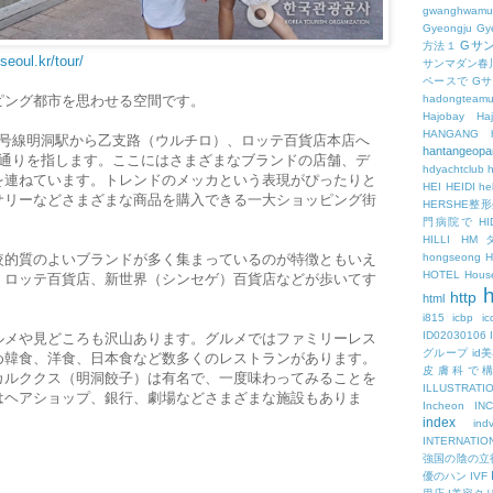
gwanghwamu
Gyeongju
Gy
Gサ
方法１
seoul.kr/tour/
サンマダン春
ペースで
G
hadongteam
ピング都市を思わせる空間です。
Hajobay
H
HANGANG
4号線明洞駅から乙支路（ウルチロ）、ロッテ百貨店本店へ
hantangeopa
の通りを指します。ここにはさまざまなブランドの店舗、デ
hdyachtclub
h
を連ねています。トレンドのメッカという表現がぴったりと
HEI
HEIDI
hel
サリーなどさまざまな商品を購入できる一大ショッピング街
HERSHE
門病院で
HI
HILLI
HM
hongseong
較的質のよいブランドが多く集まっているのが特徴ともいえ
HOTEL
Hous
、ロッテ百貨店、新世界（シンセゲ）百貨店などが歩いてす
h
http
html
i815
icbp
i
ID02030106
ルメや見どころも沢山あります。グルメではファミリーレス
グループ
id
め韓食、洋食、日本食など数多くのレストランがあります。
皮膚科で
カルククス（明洞餃子）は有名で、一度味わってみることを
ILLUSTRATI
はヘアショップ、銀行、劇場などさまざまな施設もありま
Incheon
IN
index
ind
INTERNATIO
強国の陰の立
優のハン
IVF