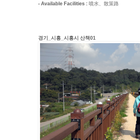
- Available Facilities :
噴水、散策路
경기_시흥_시흥시 산책01