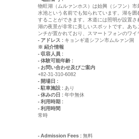
物旺湖（ムルァンホス）は始興（シフン）市
水池という名前でも知られています。湖を囲
することができます。木道には照明が設置さ
湖の夜景が非常に美しいスポットです。あち
ンチが置かれており、スマートフォンのワイ
- アドレス :
キョンギ道シフン市ムルァン洞
※ 紹介情報
- 収容人員 :
- 体験可能年齢 :
- お問い合わせ及びご案内
+82-31-310-6082
- 開場日 :
- 駐車施設 :
あり
- 休みの日 :
年中無休
- 利用時期 :
- 利用時間
常時
- Admission Fees :
無料