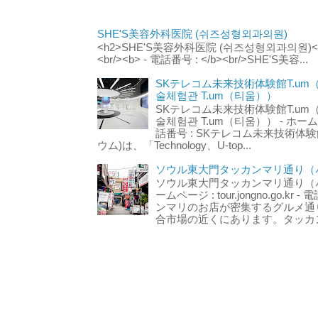
SHE'S美容外科医院 (쉬즈성형외과의원)
<h2>SHE'S美容外科医院 (쉬즈성형외과의원)</h2
<br/><b> - 電話番号 : </b><br/>SHE'S美容...
SKテレコム未来技術体験館T.um
술체험관 T.um（티움））
SKテレコム未来技術体験館T.um
술체험관 T.um（티움）） - ホームページ 
話番号 : SKテレコム未来技術体験
ウム)は、「Technology、U-top...
ソウル東大門タッカンマリ通り（서
ソウル東大門タッカンマリ通り（서울
ームページ : tour.jongno.go.kr - 
ンマリのお店が密集するグルメ通
合市場の近くにあります。タッカン