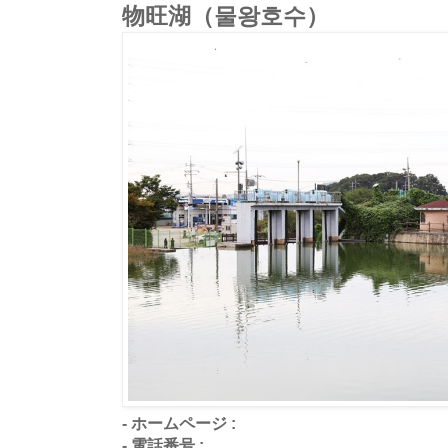
物旺湖（물왕호수）
- ホームページ :
- 電話番号 :