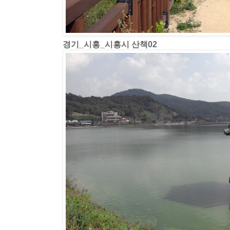
경기_시흥_시흥시 산책02