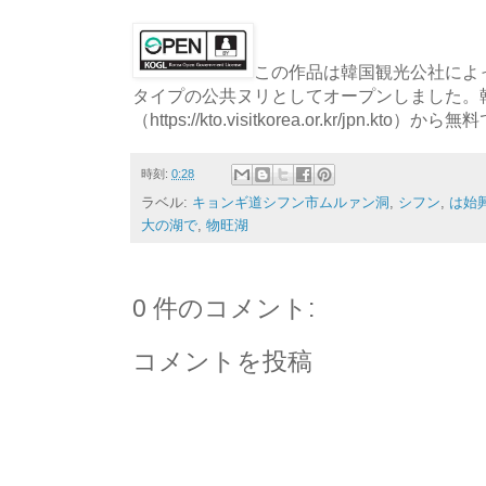
この作品は韓国観光公社によっ
タイプの公共ヌリとしてオープンしました。
（https://kto.visitkorea.or.kr/jpn.
時刻:
0:28
ラベル:
キョンギ道シフン市ムルァン洞
,
シフン
,
は始
大の湖で
,
物旺湖
0 件のコメント:
コメントを投稿