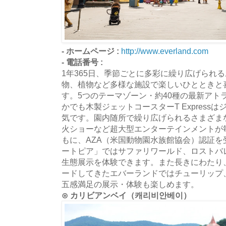
- ホームページ :
http://www.everland.com
- 電話番号 :
1年365日、季節ごとに多彩に繰り広げられ
物、植物など多様な施設で楽しいひとときと
す。5つのテーマゾーン・約40種の最新アト
かでも木製ジェットコースターT Express
気です。園内随所で繰り広げられるさまざま
火ショーなど超大型エンターテインメントが
もに、AZA（米国動物園水族館協会）認証
ートピア」ではサファリワールド、ロストバ
生態展示を体験できます。また長きにわたり
ードしてきたエバーランドではチューリップ
五感満足の展示・体験も楽しめます。
⊙ カリビアンベイ（캐리비안베이）