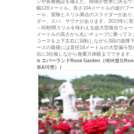
ンや各種施設を備えた、韓国が世界に誇るウ
幅120メートル、長さ104メートルの波の
ール、冒険とスリル満点のスライダーがあり
ダー、スパ、サウナがあります。2015年に
～60秒間スリルを味わえる超大型複合ウォー
メートルの高さから丸いチューブに乗ってスタ
コースを上下左右に回転しながら3回の急降
ースの最後には直径18メートルの大型漏斗
右に3往復しながら無重力体験までできます
⊙ エバーランドRose Garden（에버랜드Ros
트&마켓））