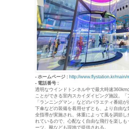
- ホームページ :
http://www.flystation.kr/main/
- 電話番号 :
透明なウインドトンネル中で最大時速360k
ことができる室内スカイダイビング施設。「
「ランニングマン」などのバラエティ番組が
下傘などの装備を着用せずとも、より自由な
全指導が実施され、体重によって風を調節し
れているので、心配なく自由な飛行を楽しも
ーツ、靴なども現地で提供される。