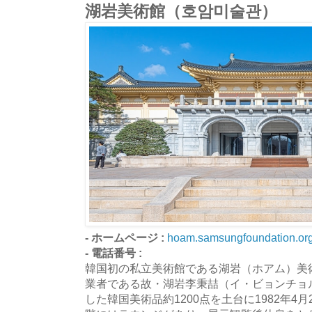
湖岩美術館（호암미술관）
- ホームページ :
hoam.samsungfoundation.or
- 電話番号 :
韓国初の私立美術館である湖岩（ホアム）美
業者である故・湖岩李秉喆（イ・ビョンチョ
した韓国美術品約1200点を土台に1982年4