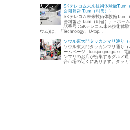
SKテレコム未来技術体験館T.um
술체험관 T.um（티움））
SKテレコム未来技術体験館T.um
술체험관 T.um（티움）） - ホームページ 
話番号 : SKテレコム未来技術体験
ウム)は、「Technology、U-top...
ソウル東大門タッカンマリ通り（서
ソウル東大門タッカンマリ通り（서울
ームページ : tour.jongno.go.kr - 
ンマリのお店が密集するグルメ通
合市場の近くにあります。タッカン