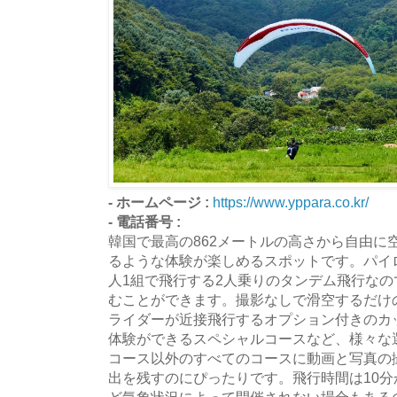
- ホームページ :
https://www.yppara.co.kr/
- 電話番号 :
韓国で最高の862メートルの高さから自由に
るような体験が楽しめるスポットです。パイ
人1組で飛行する2人乗りのタンデム飛行な
むことができます。撮影なしで滑空するだけ
ライダーが近接飛行するオプション付きのカ
体験ができるスペシャルコースなど、様々な
コース以外のすべてのコースに動画と写真の
出を残すのにぴったりです。飛行時間は10分
ど気象状況によって開催されない場合もある