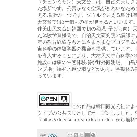
（チュンミサン）天文台」は、自然の美しさ
た場所です。公害がなく空気がきれいなため
える場所の一つです。ソウルで見える星は1等
天文台では3千個もの星が見えるといいます
仲美山天文台は韓国で初の幼児･子ども向け
た体験学習機関で、自治天文研究院の講師に
年の教育経験をもとにさまざまなプログラム
宙科学の体験学習の機会を提供しています。
を導入することにより、大衆天文宇宙科学の
施設には森の生態体験場や野外観測場、山岳
ンプ場、渓谷水遊び場などがあり、学期休み
っています。
この作品は韓国観光公社によっ
タイプの公共ヌリとしてオープンしました。
（https://kto.visitkorea.or.kr/jpn.
時刻:
22:27