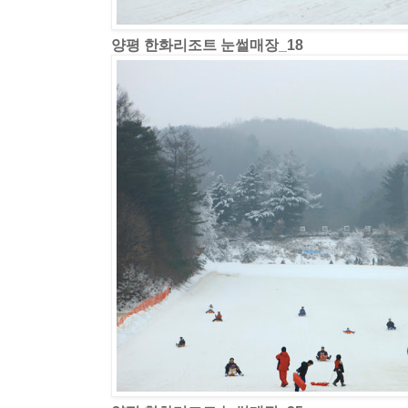
양평 한화리조트 눈썰매장_18