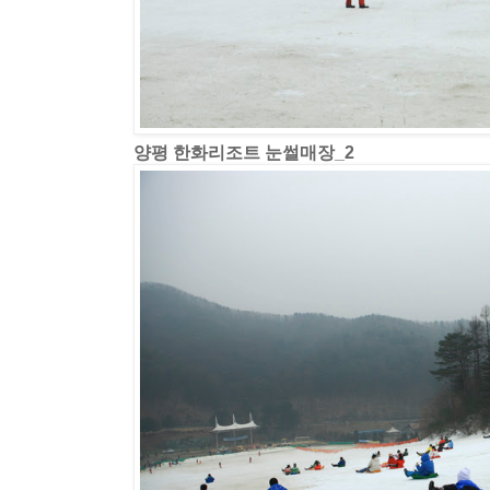
양평 한화리조트 눈썰매장_2