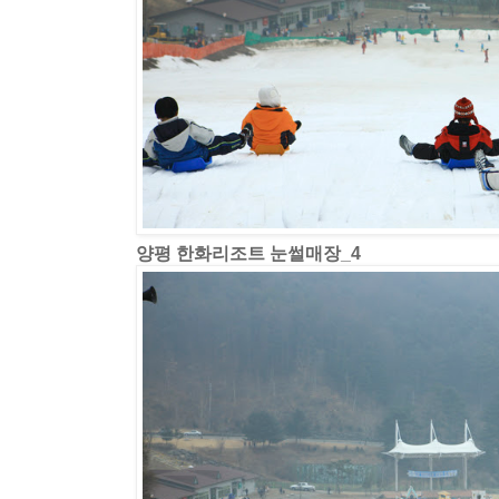
양평 한화리조트 눈썰매장_4