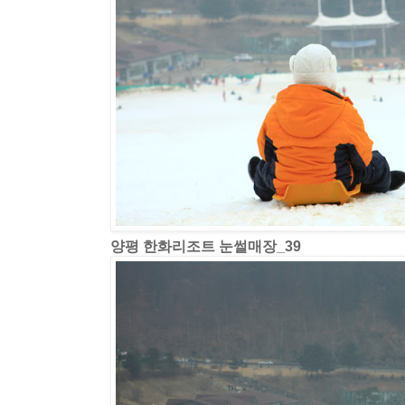
양평 한화리조트 눈썰매장_39