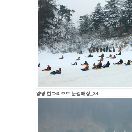
양평 한화리조트 눈썰매장_38