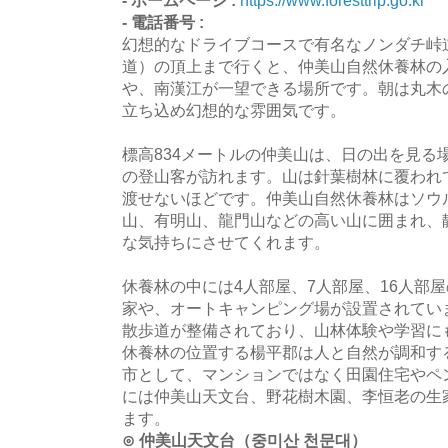
- ホームページ :
https://www.foresttrip.go.kr
- 電話番号 :
幻想的なドライブコースで有名なノンダチ峠
道）の頂上まで行くと、仲美山自然休養林の
や、南漢江が一望できる場所です。朝は丸木
立ち込め幻想的な雰囲気です。
標高834メートルの仲美山は、日の出を見る
の登山客が訪れます。山は針葉樹林に覆われ
渡せないほどです。仲美山自然休養林はソウ
山、有明山、龍門山などの高い山に囲まれ、
な気持ちにさせてくれます。
休養林の中には4人部屋、7人部屋、16人部
家や、オートキャンピング場が設置されてい
散歩道が整備されており、山林体験や学習に
休養林の位置する楊平郡は人と自然が調和す
市として、マンションではなく田園住宅やペ
には仲美山天文台、野花樹木園、李恒老の生
ます。
⊙ 仲美山天文台（중미산 천문대）