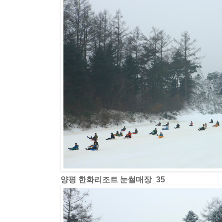
양평 한화리조트 눈썰매장_35