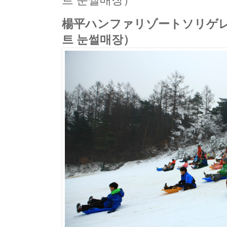
트 눈썰매장）
楊平ハンファリゾートソリゲ
트 눈썰매장）