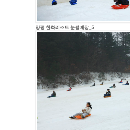
양평 한화리조트 눈썰매장_5