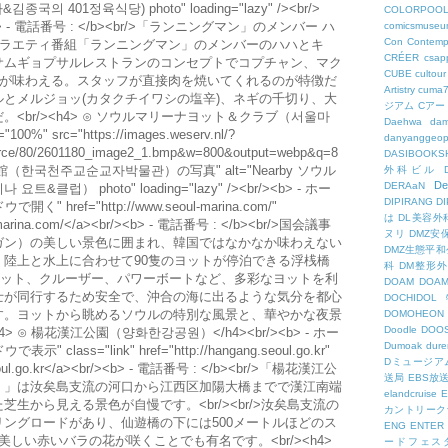
401정육식당) photo" loading="lazy" /><br/>
COLORPOO
><b> - 電話番号 : </b><br/>「ランニングマン」のメンバー ハ
comicsmuseu
Con
Contemp
 />バラエティ番組「ランニングマン」のメンバーのハハとキ
CRÉER
csapp
サムギョプサルレストランのコンセプトでコプチャン、マク
CUBE
cultour
どが味わえる。スタッフが直接肉を焼いてくれるのが特徴だ
Artistry
cuma
とメルジョッ(カタクチイワシの塩辛)、ネギの千切り、大
ジアム
Cアー
<br/><h4> ⊙ ソウルマリーナヨット＆クラブ（서울마
Daehwa
dam
%" src="https://images.weserv.nl/?
danyanggeop
esource/80/2601180_image2_1.bmp&w=800&output=webp&q=8
DASIBOOKS
館（한국천주교순교자박물관）の写真" alt="Nearby ソウル
外科ビル
De
DERAaN
） photo" loading="lazy" /><br/><b> - ホー
DIPIRANG
D
開く" href="http://www.seoul-marina.com/"
は
DL美容外
ul-marina.com/</a><br/><b> - 電話番号 : </b><br/>国会議事
ヌリ
DMZ安
ガン）の美しい景色に囲まれ、韓国ではなかなか味わえない
DMZ生態平和
陸上と水上に合わせて90隻のヨットが停泊できる浮桟橋
科
DM整形
ギーヨット、クルーザー、パワーボートなど、多彩なヨットを利
DOAM
DO
士が同行するため安全で、沖合の海に出るような気分を都心
DOCHID
す。ヨットから眺めるソウルの特別な風景と、華やかな夜景
DOMOHEON
Doodle
DOO
 ⊙ 楊花漢江公園（양화한강공원）</h4><br/><b> - ホー
Dumoak
dure
示" class="link" href="http://hangang.seoul.go.kr"
Dミュージア
g.seoul.go.kr</a><br/><b> - 電話番号 : </b><br/>「楊花漢江公
送局
EBS放
）」は汝矣島支流の河口から江西区加陽大橋までで漢江南端
elandcruise
E
生から見える景色が自慢です。<br/><br/>汝矣島支流の
カントリーク
ングロードがあり、仙遊橋の下には500メートルほどのス
ENG
ENTER
しい赤いバラの花が咲くことでも有名です。<br/><h4>
ードフェス