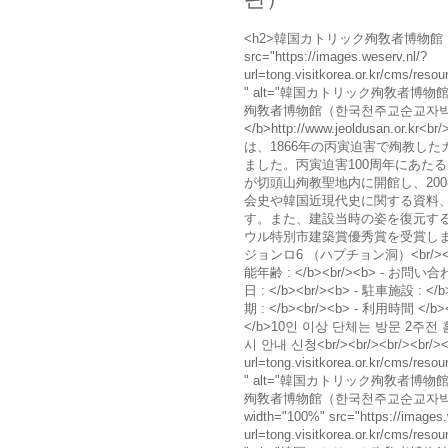
<h2>韓国カトリック殉敎者博物館（한국
src="https://images.weserv.nl/?
url=tong.visitkorea.or.kr/cms/r
" alt="韓国カトリック殉敎者博
殉敎者博物館（한국천주교순교자박물관） mai
</b>http://www.jeoldusan.o
は、1866年の丙寅迫害で殉教し
ました。丙寅迫害100周年にあたる
が切頭山殉教聖地内に開館し、20
会史や韓国近現代史に関する資料、
す。また、建設当時の姿を復元する
ウル特別市建築賞優秀賞を受賞しました。
ジョンロ6 （ハプチョン洞）<br/><h3>
能年齢 : </b><br/><b> - お問い合わ
日 : </b><br/><b> - 駐車施設 : <
期 : </b><br/><b> - 利用時間 </b>
</b>10인 이상 단체는 방문 2주전 
시 안내 신청<br/><br/><br/><br/><br/
url=tong.visitkorea.or.kr/cms/r
" alt="韓国カトリック殉敎者博
殉敎者博物館（한국천주교순교자박물관） phot
width="100%" src="https://images.
url=tong.visitkorea.or.kr/cms/r