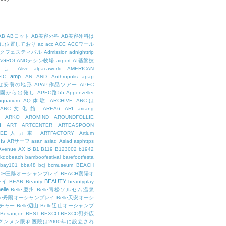
AB
ABヨット
AB美容外科
AB美容外科は
に位置しており
ac
acc
ACC
ACCワール
クフェスティバル
Admission
adnighttrip
AGROLANDテシン牧場
airport
AI基盤技
用し
Alive
alpacaworld
AMERICAN
amp
IC
AN
AND
Anthropolis
apap
Pは安養の地形
APAP作品ツアー
APEC
公園から出発し
APEC路55
Appenzeller
aquarium
AQ体験
ARCHIVE
ARCは
ARC文化館
AREA6
ARI
arirang
ARKO
AROMIND
AROUNDFOLLIE
t
ART
ARTCENTER
ARTEASPOON
RTEE人力車
ARTFACTORY
Artium
rts
ARサーフ
asan
asiad
Asiad
asphttps
B
Avenue
AX
B1
B119
B123002
b1942
kdobeach
bamboofestival
barefootfesta
bay101
bba48
bcj
bcmuseum
BEACH
ACH三陟オーシャンプレイ
BEACH襄陽オ
BEAUTY
レイ
BEAR
Beauty
beautyplay
elle
Belle慶州
Belle青松ソルセム温泉
lle丹陽オーシャンプレイ
Belle天安オーシ
チャー
Belle辺山
Belle辺山オーシャンプ
Besançon
BEST
BEXCO
BEXCO野外広
ルグンヌン眼科医院は2000年に設立され