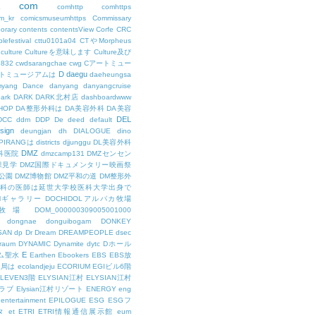
com
L
comhttp
comhttps
m_kr
comicsmuseumhttps
Commissary
orary
contents
contentsView
Corfe
CRC
lefestival
cttu0101a04
CTやMorpheus
culture
Cultureを意味します
Culture及び
7832
cwdsarangchae
cwg
Cアートミュー
D
daegu
トミュージアムは
daeheungsa
yang
Dance
danyang
danyangcruise
ark
DARK
DARK北村店
dashboardwww
HOP
DA整形外科は
DA美容外科
DA美容
DEL
DCC
ddm
DDP
De
deed
default
sign
deungjan
dh
DIALOGUE
dino
IPIRANGは
districts
djjunggu
DL美容外科
DMZ
科医院
dmzcamp131
DMZセンセン
保見学
DMZ国際ドキュメンタリー映画祭
公園
DMZ博物館
DMZ平和の道
DM整形外
外科の医師は延世大学校医科大学出身で
AMギャラリー
DOCHIDOLアルパカ牧場
OL牧場
DOM_000000309005001000
dongnae
donguibogam
DONKEY
SAN
dp
Dr
Dream
DREAMPEOPLE
dsec
raum
DYNAMIC
Dynamite
dytc
Dホール
E
ム聖水
Earthen
Ebookers
EBS
EBS放
送局は
ecolandjeju
ECORIUM
EGIビル6階
LEVEN3階
ELYSIAN江村
ELYSIAN江村
ラブ
Elysian江村リゾート
ENERGY
eng
entertainment
EPILOGUE
ESG
ESGフ
タ
et
ETRI
ETRI情報通信展示館
eum