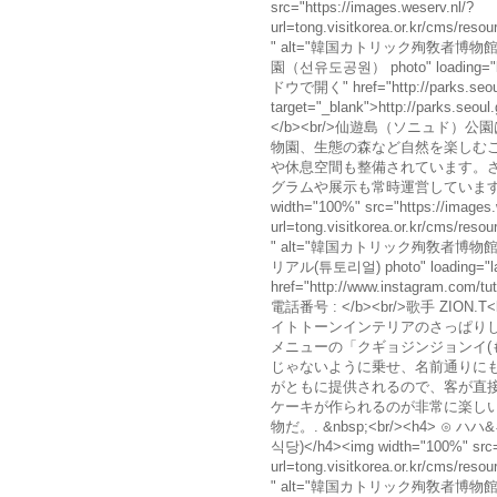
src="https://images.weserv.nl/?
url=tong.visitkorea.or.kr/cms/r
" alt="韓国カトリック殉敎者博物館
園（선유도공원） photo" loading="la
ドウで開く" href="http://parks.seoul
target="_blank">http://parks.seo
</b><br/>仙遊島（ソニュド
物園、生態の森など自然を楽しむ
や休息空間も整備されています。
グラムや展示も常時運営しています。<br
width="100%" src="https://images.
url=tong.visitkorea.or.kr/cms/r
" alt="韓国カトリック殉敎者博物館
リアル(튜토리얼) photo" loading="l
href="http://www.instagram.com/tu
電話番号 : </b><br/>歌手 ZIO
イトトーンインテリアのさっぱり
メニューの「クギョジンジョンイ(
じゃないように乗せ、名前通りに
がともに提供されるので、客が直
ケーキが作られるのが非常に楽し
物だ。. &nbsp;<br/><h4> 
식당)</h4><img width="100%" src="
url=tong.visitkorea.or.kr/cms/r
" alt="韓国カトリック殉敎者博物館