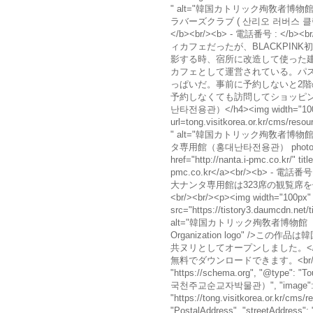
" alt="韓国カトリック殉敎者博物館
ラバーズクラブ ( 산리오 러버스 클럽 ) ph
</b><br/><b> - 電話番号 : </
ィカフェだったが、BLACKPINK初
影する時、宿所に改造して使った
カフェとして運営されている。パ
っぱいだ。事前に予約しないと2階
予約しなくても訪問してショッピングでき
난타전용관）</h4><img width="100%" 
url=tong.visitkorea.or.kr/cms/r
" alt="韓国カトリック殉敎者博物館
タ専用館（홍대난타전용관） photo" load
href="http://nanta.i-pmc.co.kr/"
pmc.co.kr</a><br/><b> 
大ナンタ専用館は323席の観覧席を
<br/><br/><p><img width="100px"
src="https://tistory3.daumcdn.net
alt="韓国カトリック殉敎者博物館（한국
Organization logo" />
共ヌリとしてオープンしました。</p>韓国観光公
無料でダウンロードできます。<br/><script 
"https://schema.org", "@type
국천주교순교자박물관）", "image"
"https://tong.visitkorea.or.kr/cms
"PostalAddress", "street