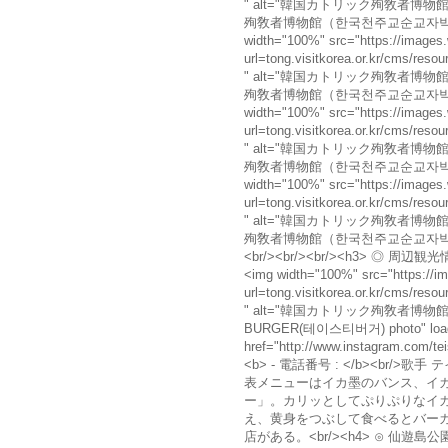
" alt="韓国カトリック殉敎者博
殉敎者博物館（한국천주교순교자박물관） phot
width="100%" src="https://images.
url=tong.visitkorea.or.kr/cms/r
" alt="韓国カトリック殉敎者博
殉敎者博物館（한국천주교순교자박물관） phot
width="100%" src="https://images.
url=tong.visitkorea.or.kr/cms/r
" alt="韓国カトリック殉敎者博
殉敎者博物館（한국천주교순교자박물관） phot
width="100%" src="https://images.
url=tong.visitkorea.or.kr/cms/r
" alt="韓国カトリック殉敎者博
殉敎者博物館（한국천주교순교자박물관） photo
<br/><br/><br/><h3> ◎ 周辺観
<img width="100%" src="https://im
url=tong.visitkorea.or.kr/cms/r
" alt="韓国カトリック殉敎者博物館（
BURGER(테이스티버거) photo" loadi
href="http://www.instagram.com/te
<b> - 電話番号 : </b><br/
表メニューはイカ墨のバンス、イ
ー」。カリッとしてぷりぷりなイ
え、黄身をつぶして食べるとバー
店がある。<br/><h4> ⊙ 仙遊島公園（