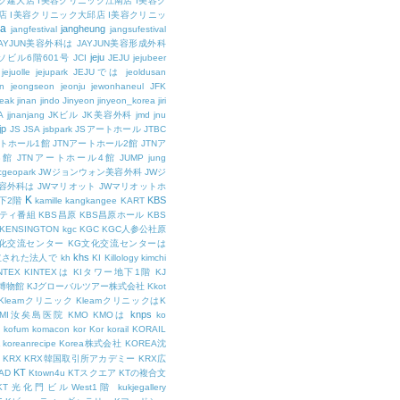
ク建大店
I美容クリニック江南店
I美容ク
店
I美容クリニック大邱店
I美容クリニッ
ja
jangheung
jangfestival
jangsufestival
AYJUN美容外科は
JAYJUN美容形成外科
jeju
ソビル6階601号
JCI
JEJU
jejubeer
jejuolle
jejupark
JEJUでは
jeoldusan
n
jeongseon
jeonju
jewonhaneul
JFK
aeak
jinan
jindo
Jinyeon
jinyeon_korea
jiri
A
jjnanjang
JKビル
JK美容外科
jmd
jnu
jp
JS
JSA
jsbpark
JSアートホール
JTBC
ートホール1館
JTNアートホール2館
JTNア
3館
JTNアートホール4館
JUMP
jung
cgeopark
JWジョンウォン美容外科
JWジ
容外科は
JWマリオット
JWマリオットホ
K
KBS
下2階
kamille
kangkangee
KART
エティ番組
KBS昌原
KBS昌原ホール
KBS
KENSINGTON
kgc
KGC
KGC人参公社原
文化交流センター
KG文化交流センターは
khs
設立された法人で
kh
KI
Killology
kimchi
NTEX
KINTEXは
KIタワー地下1階
KJ
融博物館
KJグローバルツアー株式会社
Kkot
Kleamクリニック
KleamクリニックはK
knps
KMI汝矣島医院
KMO
KMOは
ko
kofum
komacon
kor
Kor
korail
KORAIL
koreanrecipe
Korea株式会社
KOREA沈
KRX
KRX韓国取引所アカデミー
KRX広
KT
OAD
Ktown4u
KTスクエア
KTの複合文
KT光化門ビルWest1階
kukjegallery