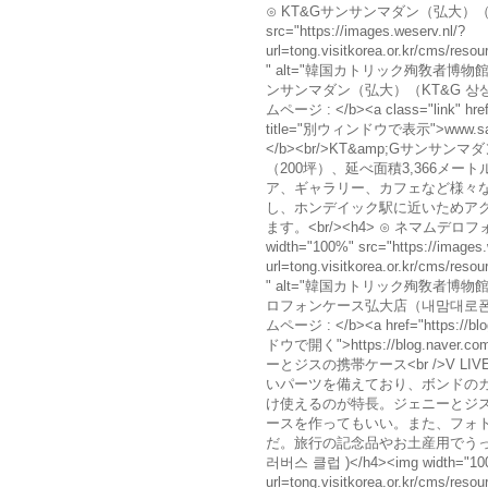
⊙ KT&Gサンサンマダン（弘大）（KT&
src="https://images.weserv.nl/?
url=tong.visitkorea.or.kr/cms/r
" alt="韓国カトリック殉敎者博物館
ンサンマダン（弘大）（KT&G 상상마당（홍대
ムページ : </b><a class="link" href
title="別ウィンドウで表示">www.sa
</b><br/>KT&amp;Gサン
（200坪）、延べ面積3,366メー
ア、ギャラリー、カフェなど様々
し、ホンデイック駅に近いためア
ます。<br/><h4> ⊙ ネマムデ
width="100%" src="https://images.
url=tong.visitkorea.or.kr/cms/r
" alt="韓国カトリック殉敎者博物館
ロフォンケース弘大店（내맘대로폰케이스 홍대점
ムページ : </b><a href="https://blo
ドウで開く">https://blog.naver.co
ーとジスの携帯ケース<br />V
いパーツを備えており、ボンドの
け使えるのが特長。ジェニーとジ
ースを作ってもいい。また、フォ
だ。旅行の記念品やお土産用でうってつ
러버스 클럽 )</h4><img width="100%"
url=tong.visitkorea.or.kr/cms/r