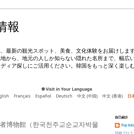
情報
へ、最新の観光スポット、美食、文化体験をお届けしま
光地から、地元の人しか知らない隠れた名所まで、幅広
イディア探しにご活用ください。韓国をもっと深く楽し
🌐 Visit in Your Language
glish
Français
Español
Deutsch
中文 (中国)
中文 (香港)
日
自己紹介
者博物館（한국천주교순교자박물
Trip Inf
詳細プロフ