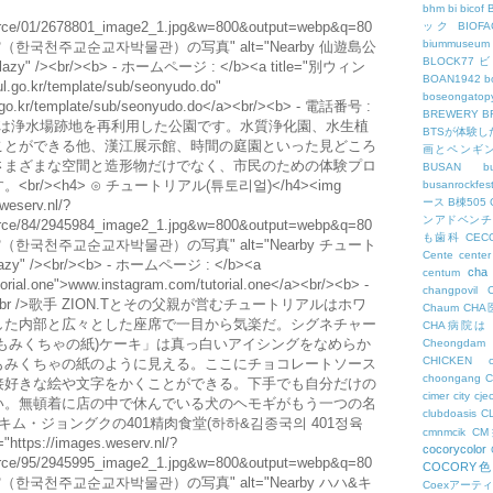
bhm
bi
bicof
esource/01/2678801_image2_1.jpg&w=800&output=webp&q=80
ック
BIO
biummuseum
（한국천주교순교자박물관）の写真" alt="Nearby 仙遊島公
BLOCK77
zy" /><br/><b> - ホームページ : </b><a title="別ウィン
BOAN1942
b
.go.kr/template/sub/seonyudo.do"
boseongatopy
ul.go.kr/template/sub/seonyudo.do</a><br/><b> - 電話番号 :
BREWERY
B
）公園は浄水場跡地を再利用した公園です。水質浄化園、水生植
BTSが体験
ことができる他、漢江展示館、時間の庭園といった見どころ
画とペンギ
さまざまな空間と造形物だけでなく、市民のための体験プロ
BUSAN
b
/><h4> ⊙ チュートリアル(튜토리얼)</h4><img
busanrockfest
ース
B棟505
weserv.nl/?
ンアドベンチ
esource/84/2945984_image2_1.jpg&w=800&output=webp&q=80
も歯科
CEC
（한국천주교순교자박물관）の写真" alt="Nearby チュート
Cente
center
azy" /><br/><b> - ホームページ : </b><a
cha
centum
torial.one">www.instagram.com/tutorial.one</a><br/><b> -
changpovil
N.T<br />歌手 ZION.Tとその父親が営むチュートリアルはホワ
Chaum
CH
した内部と広々とした座席で一目から気楽だ。シグネチャー
CHA病院は
もみくちゃの紙)ケーキ」は真っ白いアイシングをなめらか
Cheongdam
CHICKEN
もみくちゃの紙のように見える。ここにチョコレートソース
choongang
接好きな絵や文字をかくことができる。下手でも自分だけの
cimer
city
cje
い。無頓着に店の中で休んでいる犬のヘモギがもう一つの名
clubdoasis
C
⊙ ハハ&キム・ジョングクの401精肉食堂(하하&김종국의 401정육
cmnmcik
C
https://images.weserv.nl/?
cocorycolor
esource/95/2945995_image2_1.jpg&w=800&output=webp&q=80
COCORY
（한국천주교순교자박물관）の写真" alt="Nearby ハハ&キ
Coexアーテ