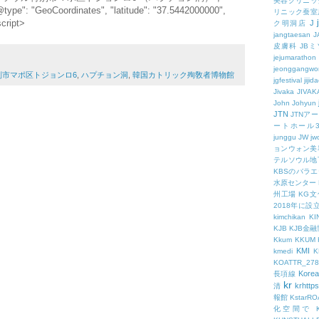
美容クリニッ
@type": "GeoCoordinates", "latitude": "37.5442000000",
リニック蚕室
script>
J
ク明洞店
jangtaesan
J
皮膚科
JBミ
jejumarathon
jeonggangwo
別市マポ区トジョンロ6
,
ハプチョン洞
,
韓国カトリック殉敎者博物館
jgfestival
jijid
Jivaka
JIVAK
John
Johyun
JTN
JTNア
ートホール
junggu
JW
jw
ョンウォン美
テルソウル地
KBSのバラ
水原センター
州工場
KG
2018年に
kimchikan
KI
KJB
KJB金
Kkum
KKUM
KMI
kmedi
KOATTR_278
Korea
長項線
kr
krhttps
清
報館
KstarR
化空間で