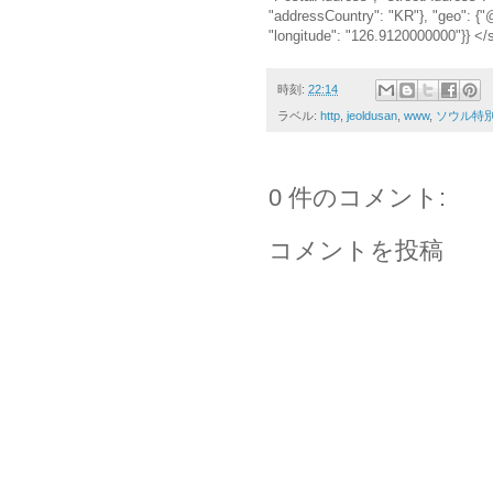
"addressCountry": "KR"}, "geo": {"
"longitude": "126.9120000000"}} </
時刻:
22:14
ラベル:
http
,
jeoldusan
,
www
,
ソウル特
0 件のコメント:
コメントを投稿