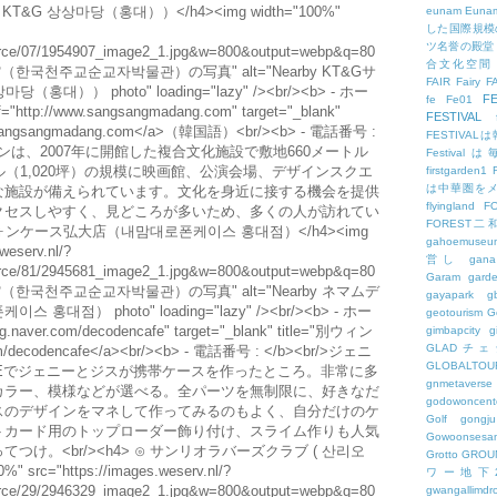
G 상상마당（홍대））</h4><img width="100%"
eunam
Euna
した国際規模
ツ名誉の殿堂
esource/07/1954907_image2_1.jpg&w=800&output=webp&q=80
合文化空間
（한국천주교순교자박물관）の写真" alt="Nearby KT&Gサ
FAIR
Fairy
F
）） photo" loading="lazy" /><br/><b> - ホー
FE
fe
Fe01
="http://www.sangsangmadang.com" target="_blank"
FESTIVAL
ngsangmadang.com</a>（韓国語）<br/><b> - 電話番号 :
FESTIV
サンマダンは、2007年に開館した複合文化施設で敷地660メートル
Festival
トル（1,020坪）の規模に映画館、公演会場、デザインスクエ
firstgarden1
は中華圏を
な施設が備えられています。文化を身近に接する機会を提供
flyingland
F
クセスしやすく、見どころが多いため、多くの人が訪れてい
FOREST二
ロフォンケース弘大店（내맘대로폰케이스 홍대점）</h4><img
gahoemuseu
weserv.nl/?
営し
gana
esource/81/2945681_image2_1.jpg&w=800&output=webp&q=80
Garam
gard
（한국천주교순교자박물관）の写真" alt="Nearby ネマムデ
gayapark
g
） photo" loading="lazy" /><br/><b> - ホー
geotourism
G
g.naver.com/decodencafe" target="_blank" title="別ウィン
gimbapcity
g
GLADチ
m/decodencafe</a><br/><b> - 電話番号 : </b><br/>ジェニ
GLOBALTO
 LIVEでジェニーとジスが携帯ケースを作ったところ。非常に多
gnmetaverse
カラー、模様などが選べる。全パーツを無制限に、好きなだ
godowoncent
スのデザインをマネして作ってみるのもよく、自分だけのケ
Golf
gongju
トカード用のトップローダー飾り付け、スライム作りも人気
Gowoonsesa
け。<br/><h4> ⊙ サンリオラバーズクラブ ( 산리오
Grotto
GROU
 src="https://images.weserv.nl/?
ワー地下
esource/29/2946329_image2_1.jpg&w=800&output=webp&q=80
gwangallimdr