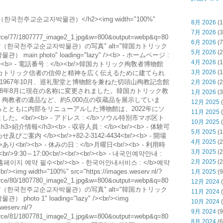
천주교순교자박물관）</h2><img width="100%"
8月 2026
(1
7月 2026
(3
esource/77/1807777_image2_1.jpg&w=800&output=webp&q=80
6月 2026
(7
物館（한국천주교순교자박물관）の写真" alt="韓国カトリック
5月 2026
(2
n photo" loading="lazy" /><b> - ホームページ :
4月 2026
(1
r.kr<br/><b> - 電話番号 : </b><br/>韓国カトリック殉敎者博物館
3月 2026
(1
たカトリック信者の信仰と精神を広く伝えるために建てられ
1967年10月、巡礼聖堂と博物館を兼ねた切頭山殉教記念館
2月 2026
(2
08年8月に現在の名称に変更されました。韓国カトリック教
1月 2026
(3
殉教者の遺品など、約5,000点の収蔵品を展示していま
12月 2025
(
とともに内部をリニューアルした博物館は、2022年にソ
11月 2025
(
<br/><b> - アドレス : </b>ソウル特別市マポ区ト
10月 2025
(
紹介情報</h3><b> - 収容人員 : </b><br/><b> - 体験可
5月 2025
(1
せ及びご案内 </b><br/>+82-2-3142-4434<br/><b> - 開場
4月 2025
(2
/b>あり<br/><b> - 休みの日 : </b>月曜日<br/><b> - 利用時
3月 2025
(2
<br/>9:30～17:00<br/><br/><br/><b> - 내국인예약안내 :
2月 2025
(2
홈페이지 예약 필수<br/><b> - 한국어안내서비스 : </b>예약
><img width="100%" src="https://images.weserv.nl/?
1月 2025
(9
esource/80/1807780_image2_1.jpg&w=800&output=webp&q=80
12月 2024
(
物館（한국천주교순교자박물관）の写真" alt="韓国カトリック
11月 2024
(
o 1" loading="lazy" /><br/><img
10月 2024
(
weserv.nl/?
9月 2024
(9
esource/81/1807781_image2_1.jpg&w=800&output=webp&q=80
8月 2024
(6