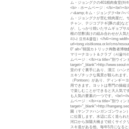
ム・ジョングクの401精肉食堂(하하&김종국의 
<b> - ホームページ : </b><br/
ハ&amp;キム・ジョングク<br
ム・ジョングクが営む焼肉屋だ。
チャン、テジコプテギ(豚の皮)な
が、しっかり焼いたサムギョプサル
根の甘酢漬けの組み合わせが人気だ。
리나 요트&클럽）</h4><img width="100
url=tong.visitkorea.or.kr/cms/r
0" alt="韓国カトリック殉敎者博物
マリーナヨット＆クラブ（서울마리나 요트&클럽
ムページ : </b><a title="別ウインドウで
target="_blank">http://www.seo
堂のすぐ裏手にあり、漢江（ハン
エキゾチックな風景が観られます。
（Pontoon）があり、ディン
用できます。ヨットは専門の操縦
で楽しむことができると大人気で
も人気の要素の一つです。<br/><h4>
ムページ : </b><a title="別ウィンドウで表
target="_blank">http://hangan
園（ヤンファハンガンゴンウォン
に位置します。水辺に広く造られた芝
河口から加陽大橋まで続くサイクリ
スキ道がある他、毎年5月になると美