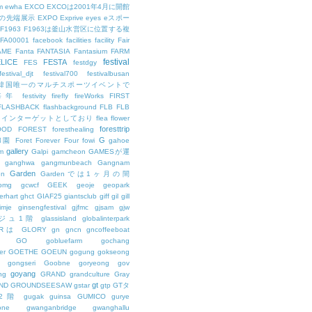
m
ewha
EXCO
EXCOは2001年4月に開館
の先端展示
EXPO
Exprive
eyes
eスポー
F1963
F1963は釜山水営区に位置する複
FA00001
facebook
facilities
facility
Fair
AME
Fanta
FANTASIA
Fantasium
FARM
festival
LICE
FESTA
FES
festdgy
festival_djt
festival700
festivalbusan
ALは韓国唯一のマルチスポーツイベントで
は毎年
festivity
firefly
fireWorks
FIRST
FLASHBACK
flashbackground
FLB
FLB
メインターゲットとしており
flea
flower
foresttrip
OOD
FOREST
foresthealing
G
和園
Foret
Forever
Four
fowi
gahoe
gallery
m
Galpi
gamcheon
GAMESが運
ganghwa
gangmunbeach
Gangnam
Garden
en
Gardenでは1ヶ月の間
bmg
gcwcf
GEEK
geoje
geopark
erhart
ghct
GIAF25
giantsclub
giff
gil
gill
imje
ginsengfestival
gjfmc
gjsam
gjw
ェジュ1階
glassisland
globalinterpark
URは
GLORY
gn
gncn
gncoffeeboat
GO
gobluefarm
gochang
er
GOETHE
GOEUN
gogung
gokseong
gongseri
Goobne
goryeong
gov
goyang
ng
GRAND
grandculture
Gray
gt
ND
GROUNDSEESAW
gstar
gtp
GTタ
2階
gugak
guinsa
GUMICO
gurye
one
gwanganbridge
gwanghallu