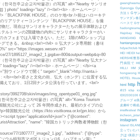
gwanghwamu
（한국천주교순교자박물관）の写真" alt="Nearby サンリオ
Gyeongju
Gy
oto" loading="lazy" /><br/><b> - ホームページ :
Gサ
方法１
b><br/>「BLACKPINK HOUSE」のロケ地<br />前はハローキテ
サンマダン春
のリアリティーコンテンツ「BLACKPINK HOUSE」を撮
ペースで
G
建物だ。現在はサンリオキャラクターたちの展示体験および
hadongteam
ステルトーンの2階建物の内外にサンリオキャラクターがい
Hajobay
H
のカフェまでは入場できない。ただ、1階のMDショップは
HANGANG
る。&nbsp;<br/><h4> ⊙ 弘大ナンタ専用館（홍대
hantangeopa
hdyachtclub
h
src="https://images.weserv.nl/?
HEI
HEIDI
hel
esource/27/1895127_image2_1.jpg&w=800&output=webp&q=80
HERSHE
（한국천주교순교자박물관）の写真" alt="Nearby 弘大ナン
門病院で
HI
ing="lazy" /><br/><b> - ホームページ : </b><a
HILLI
HM
 title="別ウィンドウで開く" target="_blank">http://nanta.i-
hongseong
- 電話番号 : </b><br/>若さと文化の街、弘大（ホンデ）に位置する弘
HOTEL
Hous
備えており、1日2回ナンタ公演を行っています。<br/>
h
http
html
i815
icbp
i
/tistory/3992708/skin/images/img_opentype01_eng.jpg"
ID02030106
천주교순교자박물관）の写真" alt="Korea Tourism
グループ
id
この作品は韓国観光公社によって 26 年間作成され、最初のタイプの公
皮膚科で構成
社（https://kto.visitkorea.or.kr/jpn.kto）から
imsilfestival
I
incheon_jota
type="application/ld+json"> {"@context":
instagram
": "TouristAttraction", "name": "韓国カトリック殉敎者博物館（한
Island
ISLAN
:
立っていたバ
/resource/77/1807777_image2_1.jpg", "address": {"@type":
クは
I美容ク
Address": "ソウル特別市マポ区トジョンロ6 （ハプチョン洞）",