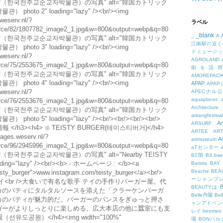
物館（한국천주교순교자박물관）の写真" alt="韓国カトリック
o 2" loading="lazy" /><br/><img
weserv.nl/?
ラベル
esource/82/1807782_image2_1.jpg&w=800&output=webp&q=80
_blank
_
A
物館（한국천주교순교자박물관）の写真" alt="韓国カトリック
江南駅の近く
o 3" loading="lazy" /><br/><img
ドミュージッ
weserv.nl/?
AGROLAND
esource/75/2553675_image2_1.jpg&w=800&output=webp&q=80
術を活
物館（한국천주교순교자박물관）の写真" alt="韓国カトリック
AMOREPACIF
o 4" loading="lazy" /><br/><img
APAP
APA
weserv.nl/?
APECナル
aquaplanet
esource/76/2553676_image2_1.jpg&w=800&output=webp&q=80
Architecture
物館（한국천주교순교자박물관）の写真" alt="韓国カトリック
arirangfestival
 5" loading="lazy" /><br/><br/><br/><br/>
Ar
ARSURF
光情報 </h3><h4> ⊙ TEISTY BURGER(테이스티버거)</h4>
ARTEE
A
ages.weserv.nl/?
A
artmuseum
esource/96/2945996_image2_1.jpg&w=800&output=webp&q=80
aTセンター
한국천주교순교자박물관）の写真" alt="Nearby TEISTY
B2階
B3
bae
ng="lazy" /><br/><b> - ホームページ : </b><a
Barista
BAY
Beache
BE
isty_burger">www.instagram.com/teisty_burger</a><br/>
ーシャンプ
>歌手 テイ<br />大食いで有名な歌手 テイの手作りバーガー屋。代
B
BEAUTYは
カのパティにタルタルソースを添えた「クラーケンバーガ
Belle丹陽
Be
カのパティが魅力的だ。バーガーのバンスをぎゅっと押さ
ャンアドベン
ガーがよりしっとりに楽しめる。広大本店の他に蠶室にも支
レイ
beomeo
선유도공원）</h4><img width="100%"
場
BGNパ