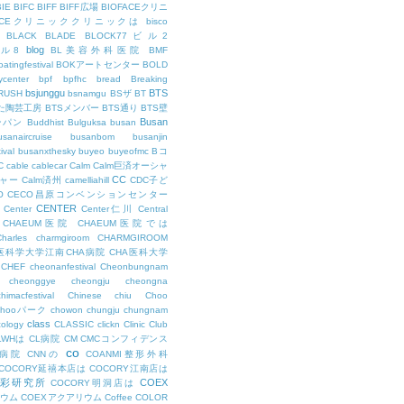
BIE
BIFC
BIFF
BIFF広場
BIOFACEクリニ
FACEクリニッククリニックは
bisco
BLACK
BLADE
BLOCK77ビル2
blog
ビル8
BL美容外科医院
BMF
oatingfestival
BOKアートセンター
BOLD
center
bpf
bpfhc
bread
Breaking
bsjunggu
BTS
RUSH
bsnamgu
BSザ
BT
した陶芸工房
BTSメンバー
BTS通り
BTS壁
Busan
ンパン
Buddhist
Bulguksa
busan
usanaircruise
busanbom
busanjin
ival
busanxthesky
buyeo
buyeofmc
Bコ
C
cable
cablecar
Calm
Calm巨済オーシャ
CC
ャー
Calm済州
camelliahill
CDC子ど
O
CECO昌原コンベンションセンター
CENTER
Center
Center仁川
Central
CHAEUM医院
CHAEUM医院では
Charles
charmgiroom
CHARMGIROOM
A医科学大学江南CHA病院
CHA医科大学
CHEF
cheonanfestival
Cheonbungnam
cheonggye
cheongju
cheongna
chimacfestival
Chinese
chiu
Choo
Chooパーク
chowon
chungju
chungnam
class
cology
CLASSIC
clickn
Clinic
Club
LWHは
CL病院
CM
CMCコンフィデンス
co
M病院
CNNの
COANMI整形外科
COCORY延禧本店は
COCORY江南店は
色彩研究所
COEX
COCORY明洞店は
ィウム
COEXアクアリウム
Coffee
COLOR