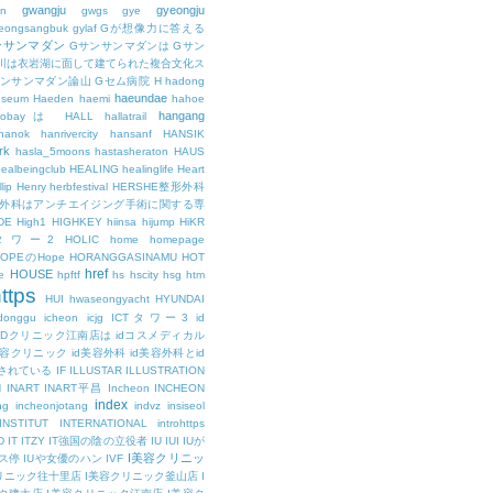
gwangju
gyeongju
n
gwgs
gye
eongsangbuk
gylaf
Gが想像力に答える
ンサンマダン
Gサンサンマダンは
Gサン
川は衣岩湖に面して建てられた複合文化ス
サンサンマダン論山
Gセム病院
H
hadong
haeundae
useum
Haeden
haemi
hahoe
hangang
ajobayは
HALL
hallatrail
hanok
hanrivercity
hansanf
HANSIK
rk
hasla_5moons
hastasheraton
HAUS
ealbeingclub
HEALING
healinglife
Heart
lip
Henry
herbfestival
HERSHE整形外科
整形外科はアンチエイジング手術に関する専
DE
High1
HIGHKEY
hiinsa
hijump
HiKR
タワー2
HOLIC
home
homepage
HOPEのHope
HORANGGASINAMU
HOT
href
HOUSE
e
hpftf
hs
hscity
hsg
htm
ttps
HUI
hwaseongyacht
HYUNDAI
cdonggu
icheon
icjg
ICTタワー3
id
IDクリニック江南店は
idコスメディカル
美容クリニック
id美容外科
id美容外科とid
されている
IF
ILLUSTAR
ILLUSTRATION
N
INART
INART平昌
Incheon
INCHEON
index
ng
incheonjotang
indvz
insiseol
INSTITUT
INTERNATIONAL
introhttps
D
IT
ITZY
IT強国の陰の立役者
IU
IUI
IUが
I美容クリニッ
ス停
IUや女優のハン
IVF
リニック往十里店
I美容クリニック釜山店
I