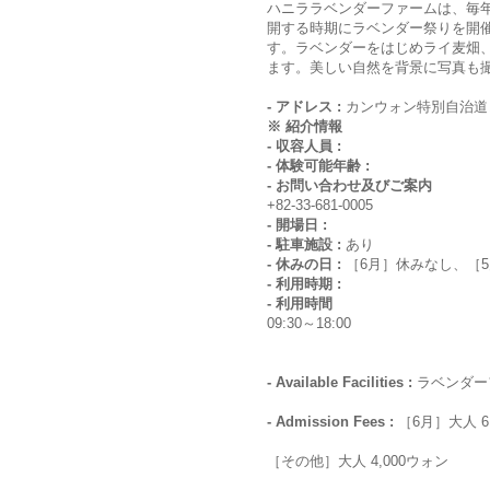
ハニララベンダーファームは、毎
開する時期にラベンダー祭りを開
す。ラベンダーをはじめライ麦畑
ます。美しい自然を背景に写真も
- アドレス :
カンウォン特別自治道
※ 紹介情報
- 収容人員 :
- 体験可能年齢 :
- お問い合わせ及びご案内
+82-33-681-0005
- 開場日 :
- 駐車施設 :
あり
- 休みの日 :
［6月］休みなし、［5
- 利用時期 :
- 利用時間
09:30～18:00
- Available Facilities :
ラベンダー
- Admission Fees :
［6月］大人 6
［その他］大人 4,000ウォン