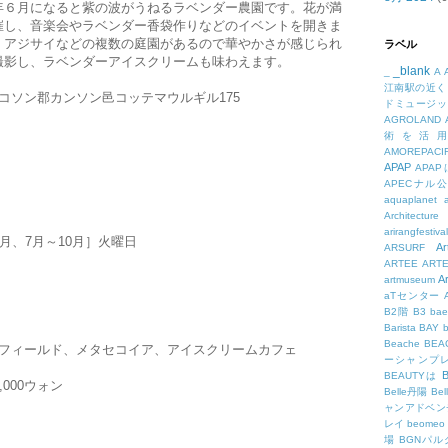
年６月になると紫の波がうねるラベンダー農園です。花が満
催し、音楽会やラベンダー香袋作りなどのイベントを開きま
、アジサイなどの複数の庭園があるので華やかさが感じられ
ラベル
撮影し、ラベンダーアイスクリームも味わえます。
_blank
_
A
江南駅の近く
コソン郡カンソン邑コッテマウルギル175
ドミュージッ
AGROLAND
術を活
AMOREPACIF
APAP
APA
APECナル
aquaplanet
Architecture
arirangfestival
月、7月～10月］火曜日
Ar
ARSURF
ARTEE
ART
A
artmuseum
aTセンター
B2階
B3
bae
Barista
BAY
Beache
BE
フィールド、メタセコイア、アイスクリームカフェ
ーシャンプ
B
BEAUTYは
,000ウォン
Belle丹陽
Be
ャンアドベン
レイ
beomeo
場
BGNパ