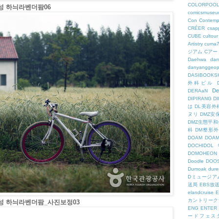
COLORPOO
성 하늬라벤더팜06
comicsmuseu
Con
Contemp
CRÉER
csapp
CUBE
cultour
Artistry
cuma
ジアム
Cアー
Daehwa
dam
danyanggeop
DASIBOOKS
外科ビル
De
DERAaN
DIPIRANG
D
は
DL美容外
ヌリ
DMZ安
DMZ生態平和
科
DM整形
DOAM
DO
DOCHID
DOMOHEON
Doodle
DOO
Dumoak
dure
Dミュージア
送局
EBS放
elandcruise
E
カントリーク
고성 하늬라벤더팜_사진보정03
ENG
ENTER
ードフェス