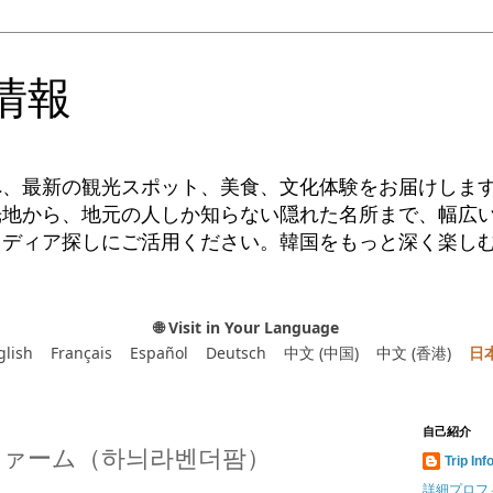
情報
へ、最新の観光スポット、美食、文化体験をお届けしま
光地から、地元の人しか知らない隠れた名所まで、幅広
イディア探しにご活用ください。韓国をもっと深く楽し
🌐 Visit in Your Language
glish
Français
Español
Deutsch
中文 (中国)
中文 (香港)
日
自己紹介
ァーム（하늬라벤더팜）
Trip Inf
詳細プロフ