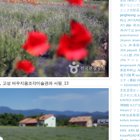
里店
I美容ク
容クリニック
ニック大邱店
jangheung
ja
科は
JAYJ
jeju
JCI
JEJ
JEJUでは
jeo
jewonhaneul
Jinyeon
jiny
ビル
JK美
JSA
jsbpark
ール1館
JT
JTNアー
jwcgeopark
美容外科は
J
K
地下2階
kam
エティ番組
K
, 고성 바우지움조각미술관과 서핑_13
ー
KENSING
文化交流セン
立された法
KINTEX
KIN
博物館
KJグ
Kleamクリ
KMI汝矣島
kofum
komac
koreanrecipe
KRX
KRX
K
KstarROAD