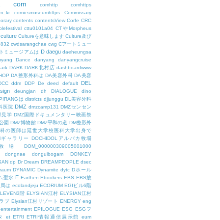
com
L
comhttp
comhttps
m_kr
comicsmuseumhttps
Commissary
orary
contents
contentsView
Corfe
CRC
lefestival
cttu0101a04
CTやMorpheus
culture
Cultureを意味します
Culture及び
7832
cwdsarangchae
cwg
Cアートミュー
D
daegu
トミュージアムは
daeheungsa
yang
Dance
danyang
danyangcruise
ark
DARK
DARK北村店
dashboardwww
HOP
DA整形外科は
DA美容外科
DA美容
DEL
DCC
ddm
DDP
De
deed
default
sign
deungjan
dh
DIALOGUE
dino
IPIRANGは
districts
djjunggu
DL美容外科
DMZ
科医院
dmzcamp131
DMZセンセン
保見学
DMZ国際ドキュメンタリー映画祭
公園
DMZ博物館
DMZ平和の道
DM整形外
外科の医師は延世大学校医科大学出身で
AMギャラリー
DOCHIDOLアルパカ牧場
OL牧場
DOM_000000309005001000
dongnae
donguibogam
DONKEY
SAN
dp
Dr
Dream
DREAMPEOPLE
dsec
raum
DYNAMIC
Dynamite
dytc
Dホール
E
ム聖水
Earthen
Ebookers
EBS
EBS放
送局は
ecolandjeju
ECORIUM
EGIビル6階
LEVEN3階
ELYSIAN江村
ELYSIAN江村
ラブ
Elysian江村リゾート
ENERGY
eng
entertainment
EPILOGUE
ESG
ESGフ
タ
et
ETRI
ETRI情報通信展示館
eum