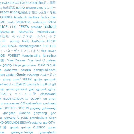
m
ewha
EXCO
EXCOは2001年4月に開館
の先端展示
EXPO
Exprive
eyes
eスポー
F1963
F1963は釜山水営区に位置する複
FA00001
facebook
facilities
facility
Fair
AME
Fanta
FANTASIA
Fantasium
FARM
festival
LICE
FESTA
FES
festdgy
festival_djt
festival700
festivalbusan
ALは韓国唯一のマルチスポーツイベントで
は毎年
festivity
firefly
fireWorks
FIRST
FLASHBACK
flashbackground
FLB
FLB
メインターゲットとしており
flea
flower
foresttrip
OOD
FOREST
foresthealing
G
和園
Foret
Forever
Four
fowi
gahoe
gallery
m
Galpi
gamcheon
GAMESが運
a
ganghwa
gangjin
gangmunbeach
Garden
ram
garden
Gardenでは1ヶ月の
k
gbmg
gcwcf
GEEK
geoje
geopark
erhart
ghct
GIAF25
giantsclub
giff
gil
gill
imje
ginsengfestival
gjart
gjepark
gjfmc
GLADチェジュ1階
glassisland
k
GLOBALTOURは
GLORY
gn
gncn
gnmetaverse
GO
gobluefarm
gochang
er
GOETHE
GOEUN
gogung
gokseong
gongseri
Goobne
goryeong
gov
goyang
ng
GRAND
grandculture
Gray
gt
ND
GROUNDSEESAW
gstar
gtp
GTタ
2階
gugak
guinsa
GUMICO
gurye
one
gwanganbridge
gwanghallu