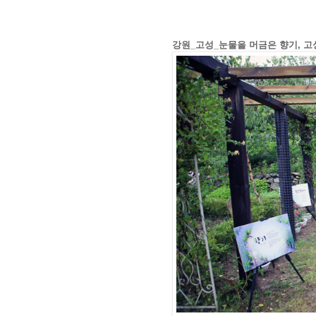
강원_고성_눈물을 머금은 향기, 고