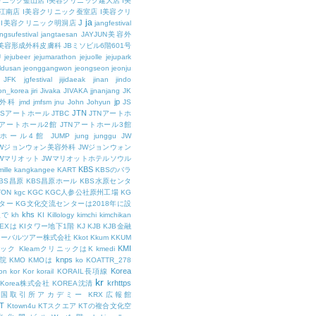
リニック釜山店
I美容クリニック建大店
I美
江南店
I美容クリニック蚕室店
I美容クリ
ja
J
I美容クリニック明洞店
jangfestival
ngsufestival
jangtaesan
JAYJUN美容外
UN美容形成外科皮膚科
JBミソビル6階601号
U
jejubeer
jejumarathon
jejuolle
jejupark
ldusan
jeonggangwon
jeongseon
jeonju
JFK
jgfestival
jijidaeak
jinan
jindo
eon_korea
jiri
Jivaka
JIVAKA
jjnanjang
JK
jp
容外科
jmd
jmfsm
jnu
John
Johyun
JS
JTN
JSアートホール
JTBC
JTNアートホ
Nアートホール2館
JTNアートホール3館
トホール4館
JUMP
jung
junggu
JW
JWジョンウォン美容外科
JWジョンウォン
Wマリオット
JWマリオットホテルソウル
KBS
ille
kangkangee
KART
KBSのバラ
BS昌原
KBS昌原ホール
KBS水原センタ
TON
kgc
KGC
KGC人参公社原州工場
KG
ター
KG文化交流センターは2018年に設
khs
人で
kh
KI
Killology
kimchi
kimchikan
TEXは
KIタワー地下1階
KJ
KJB
KJB金融
ローバルツアー株式会社
Kkot
Kkum
KKUM
KMI
ニック
KleamクリニックはK
kmedi
knps
医院
KMO
KMOは
ko
KOATTR_278
Korea
on
kor
Kor
korail
KORAIL長項線
kr
krhttps
Korea株式会社
KOREA沈清
韓国取引所アカデミー
KRX広報館
T
Ktown4u
KTスクエア
KTの複合文化空