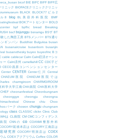
theca_busan
bicof
BIE
BIFC
BIFF
BIFF広
Eクリニック
BIOFACEクリニッククリニッ
biummuseum
BLACK
BLOCK77ビル2
blog
ビル8
BL美容外科医院
BMF
oatingfestival
BOKアートセンター
BOLD
center
bpf
bpfhc
bread
Breaking
bsjunggu
RUSH
bscf
bsnamgu
BSザ
BT
体験した陶芸工房
BTSメンバー
BTS通り
ペンギンパン
Buddhist
Bulguksa
busan
AN
busanaircruise
busanbom
busanjin
ival
busanxthesky
buyeo
buyeofmc
Bコ
C
cable
cablecar
Calm
Calm巨済オーシャ
CC
ャー
Calm済州
camelliahill
CDC子ど
O
CECO昌原コンベンションセンター
CENTER
Center
Center仁川
Central
CHAEUM医院
CHAEUM医院では
Charles
charmgiroom
CHARMGIROOM
A医科学大学江南CHA病院
CHA医科大学
CHEF
cheonanfestival
Cheonbungnam
cheonggye
cheongju
cheongna
chimacfestival
Chinese
chiu
Choo
chungju
Chooパーク
chowon
chungnam
class
cology
CLASSIC
clickn
Clinic
Club
LWHは
CL病院
CM
CMCコンフィデンス
co
M病院
CNNの
COANMI整形外科
COCORY延禧本店は
COCORY江南店は
色彩研究所
COEX
COCORY明洞店は
ィウム
COEXアクアリウム
Coffee
COLOR