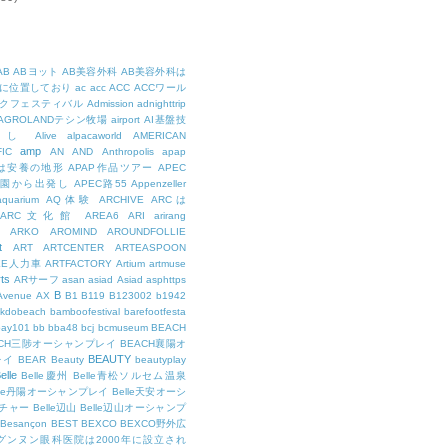
AB
ABヨット
AB美容外科
AB美容外科は
に位置しており
ac
acc
ACC
ACCワール
クフェスティバル
Admission
adnighttrip
AGROLANDテシン牧場
airport
AI基盤技
用し
Alive
alpacaworld
AMERICAN
amp
IC
AN
AND
Anthropolis
apap
Pは安養の地形
APAP作品ツアー
APEC
公園から出発し
APEC路55
Appenzeller
aquarium
AQ体験
ARCHIVE
ARCは
ARC文化館
AREA6
ARI
arirang
ARKO
AROMIND
AROUNDFOLLIE
t
ART
ARTCENTER
ARTEASPOON
EE人力車
ARTFACTORY
Artium
artmuse
rts
ARサーフ
asan
asiad
Asiad
asphttps
B
Avenue
AX
B1
B119
B123002
b1942
kdobeach
bamboofestival
barefootfesta
bay101
bb
bba48
bcj
bcmuseum
BEACH
ACH三陟オーシャンプレイ
BEACH襄陽オ
BEAUTY
レイ
BEAR
Beauty
beautyplay
elle
Belle慶州
Belle青松ソルセム温泉
lle丹陽オーシャンプレイ
Belle天安オーシ
チャー
Belle辺山
Belle辺山オーシャンプ
Besançon
BEST
BEXCO
BEXCO野外広
ルグンヌン眼科医院は2000年に設立され