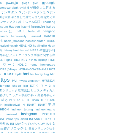
gwangju
gyeongju
n
gwgs
gye
eongsangbuk
gylaf
Gが想像力に答える
ンサンマダン
Gサンサンマダンは
Gサン
川は衣岩湖に面して建てられた複合文化ス
サンサンマダン論山
Gセム病院
H
hadong
haeundae
useum
Haeden
haemi
hahoe
hangang
ajobayは
HALL
hallatrail
hanok
hanrivercity
hansanf
HANSIK
rk
hasla_5moons
hastasheraton
HAUS
ealbeingclub
HEALING
healinglife
Heart
lip
Henry
herbfestival
HERSHE整形外科
整形外科はアンチエイジング手術に関する専
DE
High1
HIGHKEY
hiinsa
hijump
HiKR
タワー2
HOLIC
home
homepage
HOPEのHope
HORANGGASINAMU
HOT
href
HOUSE
e
hpftf
hs
hscity
hsg
htm
ttps
HUI
hwaseongyacht
HYUNDAI
cdonggu
icheon
icjg
ICTタワー3
id
IDクリニック江南店は
idコスメディカル
美容クリニック
id美容外科
id美容外科とid
構成されている
IF
iksan
ILLUSTAR
ON
imsilfestival
IN
INART
INART平昌
CHEON
incheon_jotang
incheonjotang
instagram
vz
insiseol
INSTITUT
NAL
introhttps
Island
ISLAND
IT
ITZY
IT
役者
IU
IUI
IUが立っていたバス停
IUや女
I美容クリニックは
I美容クリニック往十