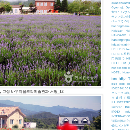
gwanghwamu
Gyeongju
Gy
Gサ
方法１
サンマダン春
ペースで
G
hadongteam
Hajobay
H
HANGANG
hantangeopa
hdyachtclub
h
HEI
HEIDI
hel
HERSHE
門病院で
HI
HILLI
HM
hongseong
HOTEL
Hous
h
http
html
i815
icbp
i
ID02030106
, 고성 바우지움조각미술관과 서핑_12
グループ
id
皮膚科で
ILLUSTRATI
Incheon
IN
index
ind
INTERNATIO
強国の陰の立
優のハン
IVF