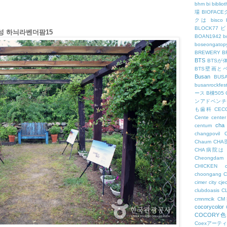
bhm
bi
biblio
場
BIOFAC
クは
bisco
BLOCK77
성 하늬라벤더팜15
BOAN1942
b
boseongatopy
BREWERY
B
BTS
BTSが
BTS壁画と
Busan
BUS
busanrockfest
ース
B棟505
ンアドベンチ
も歯科
CEC
Cente
center
cha
centum
changpovil
Chaum
CH
CHA病院は
Cheongdam
CHICKEN
choongang
cimer
city
cje
clubdoasis
C
cmnmcik
C
cocorycolor
COCORY
Coexアーテ