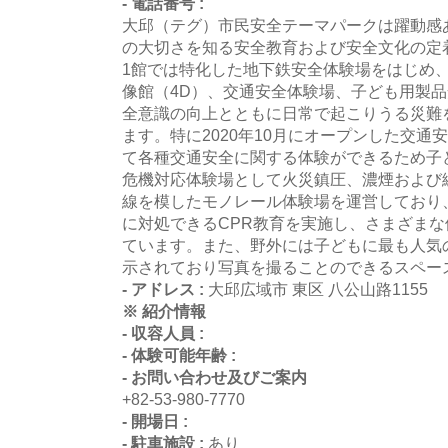
- 電話番号 :
大邱（テグ）市民安全テーマパークは躍動感
の大切さを知る安全教育および安全文化の定
1館では特化した地下鉄安全体験場をはじめ
像館（4D）、交通安全体験場、子ども用製
全意識の向上とともに日常で起こりうる災難
ます。特に2020年10月にオープンした交
て各種交通安全に関する体験ができるため子
危機対応体験場として火災鎮圧、濃煙および
線を模したモノレール体験場を運営しており
に対処できるCPR教育を実施し、さまざま
ています。また、野外には子どもに最も人気
示されており写真を撮ることのできるスペー
- アドレス :
大邱広域市 東区 八公山路1155
※ 紹介情報
- 収容人員 :
- 体験可能年齢 :
- お問い合わせ及びご案内
+82-53-980-7770
- 開場日 :
- 駐車施設 :
あり