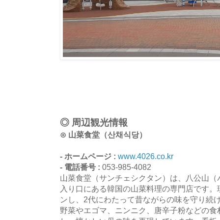
◎ 周辺観光情報
⊙ 山菜食堂（산채식당）
- ホームページ :
www.4026.co.kr
- 電話番号 :
053-985-4082
山菜食堂（サンチェシクタン）は、八公山（
入り口にある韓国の山菜料理の専門店です。現
ンし、2代にわたって昔ながらの味を守り続
野菜やエゴマ、ニンニク、唐辛子粉などの食