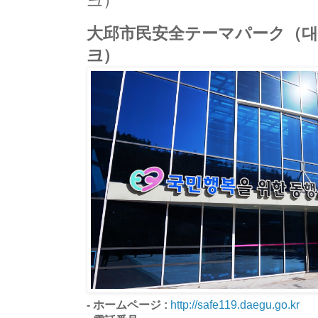
크）
大邱市民安全テーマパーク（대
크）
- ホームページ :
http://safe119.daegu.go.kr