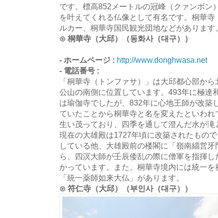
です。標高852メートルの冠峰（クァンボン
を叶えてくれる仏像として有名です。桐華寺
ルカー、桐華寺国民観光団地などがあります
⊙ 桐華寺（大邱）（동화사（대구））
- ホームページ :
http://www.donghwasa.net
- 電話番号 :
「桐華寺（トンファサ）」は大邱都心部から
公山の南側に位置しています。493年に極達
は瑜伽寺でしたが、832年に心地王師が改築
ていたことから桐華寺と名を変えたといわれ
生い茂っており、四季を通して澄んだ水が滝
現在の大雄殿は1727年頃に改築されたもの
している他、大雄殿前の楼閣に「嶺南緇営牙
ら、四溟大師が壬辰倭乱の際に僧軍を指揮し
かっています。また、桐華寺境内には統一を
「統一薬師如来大仏」があります。
⊙ 符仁寺（大邱）（부인사（대구））