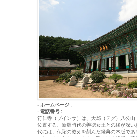
- ホームページ :
- 電話番号 :
符仁寺（プインサ）は、大邱（テグ）八公山
位置する、新羅時代の善徳女王との縁が深い
代には、仏陀の教えを刻んだ経典の木版であ