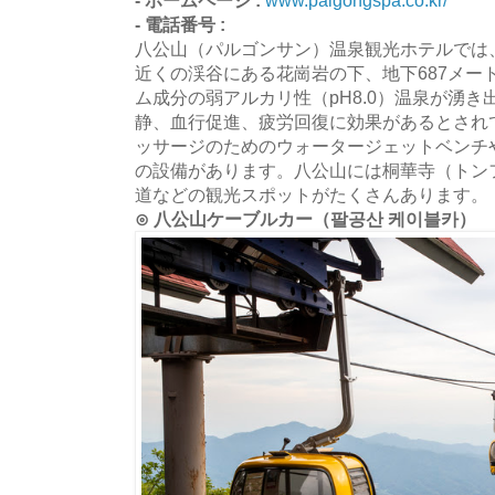
- ホームページ :
www.palgongspa.co.kr/
- 電話番号 :
八公山（パルゴンサン）温泉観光ホテルでは
近くの渓谷にある花崗岩の下、地下687メート
ム成分の弱アルカリ性（pH8.0）温泉が湧
静、血行促進、疲労回復に効果があるとされ
ッサージのためのウォータージェットベンチ
の設備があります。八公山には桐華寺（トン
道などの観光スポットがたくさんあります。
⊙ 八公山ケーブルカー（팔공산 케이블카）