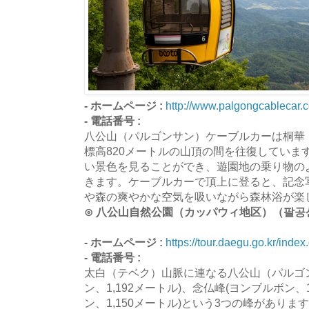
- ホームページ :
http://www.palgongcablecar.
- 電話番号 :
八公山（パルゴンサン）ケーブルカーは桐華
標高820メートルの山頂の間を往復していま
い景色を見ることができ、遊園地の乗り物の
きます。ケーブルカーで頂上に登ると、記念
や森の爽やかな空気を吸いながら森林浴が楽
⊙ 八公山自然公園（カッパウィ地区）（팔공
- ホームページ :
https://tour.daegu.go.kr/index
- 電話番号 :
太白（テベク）山脈に連なる八公山（パルゴ
ン、1,192メートル)、念仏峰(ヨンブルボン、1
ン、1,150メートル)という3つの峰があり