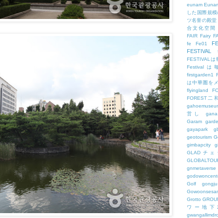
eunam
Euna
した国際規模
ツ名誉の殿堂
合文化空間
FAIR
Fairy
F
FE
fe
Fe01
FESTIVAL
FESTIV
Festival
firstgarden1
は中華圏を
flyingland
F
FOREST二
gahoemuseu
営し
gana
Garam
gard
gayapark
g
geotourism
G
gimbapcity
g
GLADチ
GLOBALTO
gnmetaverse
godowoncent
Golf
gongju
Gowoonsesa
Grotto
GROU
ワー地下
gwangallimdr