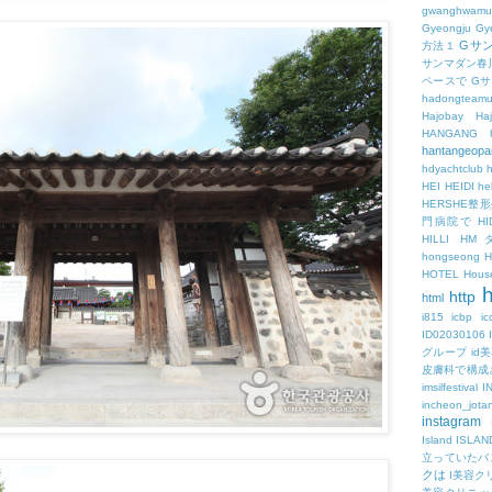
gwanghwamu
Gyeongju
Gy
Gサ
方法１
サンマダン春
ペースで
G
hadongteam
Hajobay
H
HANGANG
hantangeopa
hdyachtclub
h
HEI
HEIDI
hel
HERSHE
門病院で
HI
HILLI
HM
hongseong
HOTEL
Hous
h
http
html
i815
icbp
i
ID02030106
グループ
id
皮膚科で構成
imsilfestival
I
incheon_jota
instagram
Island
ISLAN
立っていたバ
クは
I美容ク