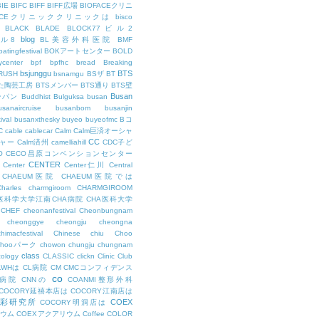
BIE
BIFC
BIFF
BIFF広場
BIOFACEクリニ
FACEクリニッククリニックは
bisco
BLACK
BLADE
BLOCK77ビル2
blog
ビル8
BL美容外科医院
BMF
oatingfestival
BOKアートセンター
BOLD
center
bpf
bpfhc
bread
Breaking
bsjunggu
BTS
RUSH
bsnamgu
BSザ
BT
した陶芸工房
BTSメンバー
BTS通り
BTS壁
Busan
ンパン
Buddhist
Bulguksa
busan
usanaircruise
busanbom
busanjin
ival
busanxthesky
buyeo
buyeofmc
Bコ
C
cable
cablecar
Calm
Calm巨済オーシャ
CC
ャー
Calm済州
camelliahill
CDC子ど
O
CECO昌原コンベンションセンター
CENTER
Center
Center仁川
Central
CHAEUM医院
CHAEUM医院では
Charles
charmgiroom
CHARMGIROOM
A医科学大学江南CHA病院
CHA医科大学
CHEF
cheonanfestival
Cheonbungnam
cheonggye
cheongju
cheongna
chimacfestival
Chinese
chiu
Choo
Chooパーク
chowon
chungju
chungnam
class
cology
CLASSIC
clickn
Clinic
Club
LWHは
CL病院
CM
CMCコンフィデンス
co
M病院
CNNの
COANMI整形外科
COCORY延禧本店は
COCORY江南店は
色彩研究所
COEX
COCORY明洞店は
ィウム
COEXアクアリウム
Coffee
COLOR