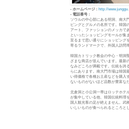
- ホームページ :
http://www.junggu.
- 電話番号 :
ソウルの中心部にある明洞、南大
ピングとグルメの名所です。韓国
アート、ファッションのメッカで
といったショッピングモールが集
至るまで思い通りにショッピング
寄るランドマークで、外国人訪問
韓国カトリック教会の中心・明洞
ざまな商店が並んでいます。最新
なみどころが満載です。伝統を誇
らにあります。南大門市場は韓国
い得価格で各種お土産などを購入
ないものがないほど品数が豊富な
北倉洞と小公洞一帯はロッテホテ
が集中している他、韓国伝統料理
国人観光客の足が絶えません。武
いしいものが食べられるところと