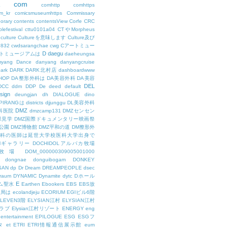
com
L
comhttp
comhttps
m_kr
comicsmuseumhttps
Commissary
orary
contents
contentsView
Corfe
CRC
lefestival
cttu0101a04
CTやMorpheus
culture
Cultureを意味します
Culture及び
7832
cwdsarangchae
cwg
Cアートミュー
D
daegu
トミュージアムは
daeheungsa
yang
Dance
danyang
danyangcruise
ark
DARK
DARK北村店
dashboardwww
HOP
DA整形外科は
DA美容外科
DA美容
DEL
DCC
ddm
DDP
De
deed
default
sign
deungjan
dh
DIALOGUE
dino
IPIRANGは
districts
djjunggu
DL美容外科
DMZ
科医院
dmzcamp131
DMZセンセン
保見学
DMZ国際ドキュメンタリー映画祭
公園
DMZ博物館
DMZ平和の道
DM整形外
外科の医師は延世大学校医科大学出身で
AMギャラリー
DOCHIDOLアルパカ牧場
OL牧場
DOM_000000309005001000
dongnae
donguibogam
DONKEY
SAN
dp
Dr
Dream
DREAMPEOPLE
dsec
raum
DYNAMIC
Dynamite
dytc
Dホール
E
ム聖水
Earthen
Ebookers
EBS
EBS放
送局は
ecolandjeju
ECORIUM
EGIビル6階
LEVEN3階
ELYSIAN江村
ELYSIAN江村
ラブ
Elysian江村リゾート
ENERGY
eng
entertainment
EPILOGUE
ESG
ESGフ
タ
et
ETRI
ETRI情報通信展示館
eum