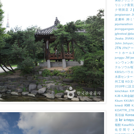
美容クリニッ
リニック蚕室
J
ク明洞店
jangtaesan
J
皮膚科
JBミ
jejumarathon
jeonggangwo
jgfestival
jijid
Jivaka
JIVAK
John
Johyun
JTN
JTNア
ートホール
junggu
JW
jw
ョンウォン美
テルソウル地
KBSのバラ
水原センター
州工場
KG
2018年に
kimchikan
KI
KJB
KJB金
Kkum
KKUM
KMI
kmedi
KOATTR_278
Korea
長項線
kr
krhttps
清
報館
KstarR
化空間で