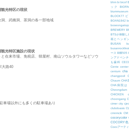
bhm
bi
bicof
ック
BIO
洞観光特区の現状
biummuseum
BLOCK77
倉洞、武橋洞、茶洞の各一部地域
BOAN1942
b
boseongatopy
BREWERY
B
BTSが体験
画とペンギ
BUSAN
b
busanrockfest
洞観光特区施設の現状
ース
B棟505
トと在来市場、免税店、韓屋村、南山ソウルタワーなどソウ
ンアドベンチ
も歯科
CEC
宗大路40
Cente
center
cha
centum
changpovil
Chaum
CH
CHA病院は
Cheongdam
CHICKEN
choongang
駐車場以外にも多くの駐車場あり
cimer
city
cje
clubdoasis
C
cmnmcik
C
cocorycolor
COCORY
Coexアーテ