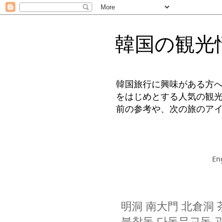
韓国の観光
韓国旅行に興味がある方
をはじめとする人気の観
前の参考や、次の旅のア
En
明洞 南大門 北倉洞
북창동 다동무교동 