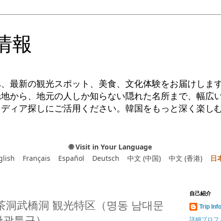
情報
へ、最新の観光スポット、美食、文化体験をお届けしま
光地から、地元の人しか知らない隠れた名所まで、幅広
イディア探しにご活用ください。韓国をもっと深く楽し
🌐 Visit in Your Language
glish
Français
Español
Deutsch
中文 (中国)
中文 (香港)
日
自己紹介
 茶洞武橋洞 観光特区（명동 남대문
Trip Inf
관광특구）
詳細プロフ