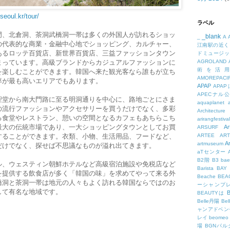
seoul.kr/tour/
ラベル
門、北倉洞、茶洞武橋洞一帯は多くの外国人が訪れるショッ
_blank
_
A
の代表的な商業・金融中心地でショッピング、カルチャー、
江南駅の近く
あるロッテ百貨店、新世界百貨店、三益ファッションタウン
ドミュージッ
まっています。高級ブランドからカジュアルファッションに
AGROLAND
術を活
を楽しむことができます。韓国へ来た観光客なら誰もが立ち
AMOREPACIF
率が最も高いエリアでもあります。
APAP
APA
APECナル
聖堂から南大門路に至る明洞通りを中心に、路地ごとにさま
aquaplanet
の流行ファッションやアクセサリーを買うだけでなく、多彩
Architecture
る食堂やレストラン、憩いの空間となるカフェもあちらこち
arirangfestival
最大の伝統市場であり、一大ショッピングタウンとしてお買
Ar
ARSURF
することができます。衣類、小物、生活用品、フードなど、
ARTEE
A
A
artmuseum
だけでなく、探せば不思議なものが溢れ出てきます。
aTセンター
B2階
B3
bae
ル、ウェスティン朝鮮ホテルなど高級宿泊施設や免税店など
Barista
BAY
を提供する飲食店が多く「韓国の味」を求めてやって来る外
Beache
BE
橋洞と茶洞一帯は地元の人々もよく訪れる韓国ならではのお
ーシャンプ
して有名な地域です。
B
BEAUTYは
Belle丹陽
Be
ャンアドベン
レイ
beomeo
場
BGNパ