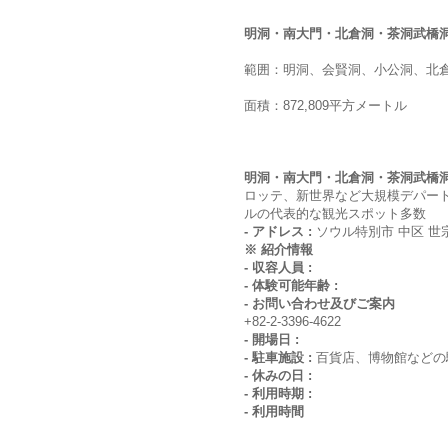
明洞・南大門・北倉洞・茶洞武橋
範囲：明洞、会賢洞、小公洞、北
面積：872,809平方メートル
明洞・南大門・北倉洞・茶洞武橋
ロッテ、新世界など大規模デパー
ルの代表的な観光スポット多数
- アドレス :
ソウル特別市 中区 世
※ 紹介情報
- 収容人員 :
- 体験可能年齢 :
- お問い合わせ及びご案内
+82-2-3396-4622
- 開場日 :
- 駐車施設 :
百貨店、博物館などの
- 休みの日 :
- 利用時期 :
- 利用時間