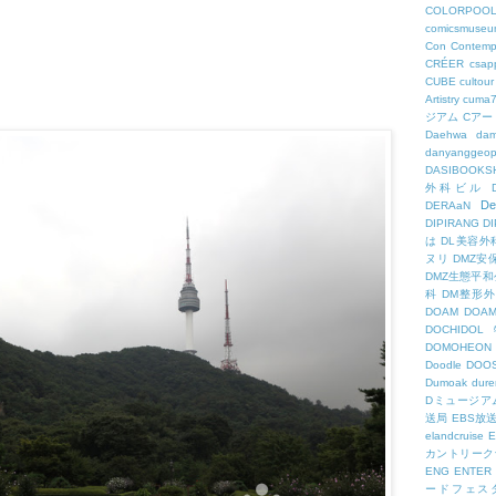
COLORPOO
comicsmuseu
Con
Contemp
CRÉER
csapp
CUBE
cultour
Artistry
cuma
ジアム
Cアー
Daehwa
dam
danyanggeop
DASIBOOKS
外科ビル
De
DERAaN
DIPIRANG
D
は
DL美容外
ヌリ
DMZ安
DMZ生態平和
科
DM整形
DOAM
DO
DOCHID
DOMOHEON
Doodle
DOO
Dumoak
dure
Dミュージア
送局
EBS放
elandcruise
E
カントリーク
ENG
ENTER
ードフェス