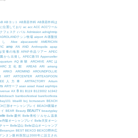
AB
ABヨット
AB美容外科
AB美容外科は
に位置しており
ac
acc
ACC
ACCワール
クフェスティバル
Admission
adnighttrip
AGROLANDテシン牧場
airport
AI基盤技
用し
Alive
alpacaworld
AMERICAN
amp
IC
AN
AND
Anthropolis
apap
Pは安養の地形
APAP作品ツアー
APEC
公園から出発し
APEC路55
Appenzeller
aquarium
AQ体験
ARCHIVE
ARCは
ARC文化館
AREA6
ARI
arirang
ARKO
AROMIND
AROUNDFOLLIE
t
ART
ARTCENTER
ARTEASPOON
RTEE人力車
ARTFACTORY
Artium
rts
ARサーフ
asan
asiad
Asiad
asphttps
B
Avenue
AX
B1
B119
B123002
b1942
kdobeach
bamboofestival
barefootfesta
bay101
bba48
bcj
bcmuseum
BEACH
ACH三陟オーシャンプレイ
BEACH襄陽オ
BEAUTY
レイ
BEAR
Beauty
beautyplay
elle
Belle慶州
Belle青松ソルセム温泉
lle丹陽オーシャンプレイ
Belle天安オーシ
チャー
Belle辺山
Belle辺山オーシャンプ
Besançon
BEST
BEXCO
BEXCO野外広
ルグンヌン眼科医院は2000年に設立され