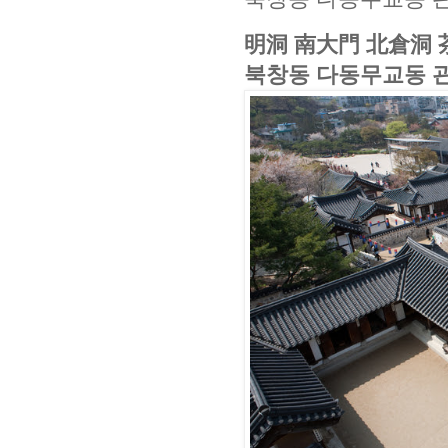
明洞 南大門 北倉洞
북창동 다동무교동 