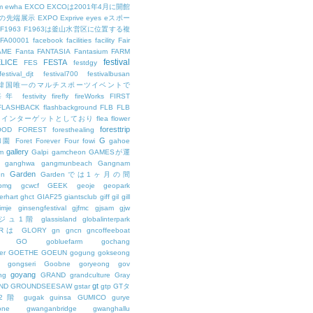
m
ewha
EXCO
EXCOは2001年4月に開館
の先端展示
EXPO
Exprive
eyes
eスポー
F1963
F1963は釜山水営区に位置する複
FA00001
facebook
facilities
facility
Fair
AME
Fanta
FANTASIA
Fantasium
FARM
festival
LICE
FESTA
FES
festdgy
festival_djt
festival700
festivalbusan
ALは韓国唯一のマルチスポーツイベントで
は毎年
festivity
firefly
fireWorks
FIRST
FLASHBACK
flashbackground
FLB
FLB
メインターゲットとしており
flea
flower
foresttrip
OOD
FOREST
foresthealing
G
和園
Foret
Forever
Four
fowi
gahoe
gallery
m
Galpi
gamcheon
GAMESが運
ganghwa
gangmunbeach
Gangnam
Garden
en
Gardenでは1ヶ月の間
bmg
gcwcf
GEEK
geoje
geopark
erhart
ghct
GIAF25
giantsclub
giff
gil
gill
imje
ginsengfestival
gjfmc
gjsam
gjw
ェジュ1階
glassisland
globalinterpark
URは
GLORY
gn
gncn
gncoffeeboat
GO
gobluefarm
gochang
er
GOETHE
GOEUN
gogung
gokseong
gongseri
Goobne
goryeong
gov
goyang
ng
GRAND
grandculture
Gray
gt
ND
GROUNDSEESAW
gstar
gtp
GTタ
2階
gugak
guinsa
GUMICO
gurye
one
gwanganbridge
gwanghallu