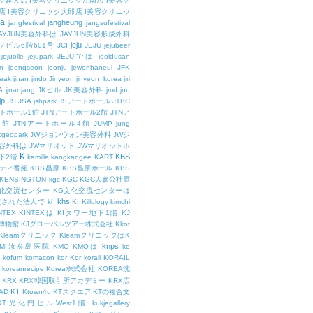
ク建大店
I美容クリニック江南店
I美容ク
店
I美容クリニック大邱店
I美容クリニッ
ja
jangheung
jangfestival
jangsufestival
AYJUN美容外科は
JAYJUN美容形成外科
jeju
ソビル6階601号
JCI
JEJU
jejubeer
jejuolle
jejupark
JEJUでは
jeoldusan
n
jeongseon
jeonju
jewonhaneul
JFK
aeak
jinan
jindo
Jinyeon
jinyeon_korea
jiri
A
jjnanjang
JKビル
JK美容外科
jmd
jnu
jp
JS
JSA
jsbpark
JSアートホール
JTBC
ートホール1館
JTNアートホール2館
JTNア
3館
JTNアートホール4館
JUMP
jung
cgeopark
JWジョンウォン美容外科
JWジ
容外科は
JWマリオット
JWマリオットホ
K
KBS
下2階
kamille
kangkangee
KART
エティ番組
KBS昌原
KBS昌原ホール
KBS
KENSINGTON
kgc
KGC
KGC人参公社原
文化交流センター
KG文化交流センターは
khs
設立された法人で
kh
KI
Killology
kimchi
NTEX
KINTEXは
KIタワー地下1階
KJ
融博物館
KJグローバルツアー株式会社
Kkot
Kleamクリニック
KleamクリニックはK
knps
KMI汝矣島医院
KMO
KMOは
ko
kofum
komacon
kor
Kor
korail
KORAIL
koreanrecipe
Korea株式会社
KOREA沈
KRX
KRX韓国取引所アカデミー
KRX広
KT
OAD
Ktown4u
KTスクエア
KTの複合文
KT光化門ビルWest1階
kukjegallery