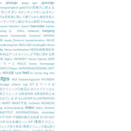
gwangju
gyeongju
n
gwgs
gye
eongsangbuk
gylaf
Gが想像力に答える
ンサンマダン
Gサンサンマダンは
Gサン
川は衣岩湖に面して建てられた複合文化ス
サンサンマダン論山
Gセム病院
H
hadong
haeundae
useum
Haeden
haemi
hahoe
hangang
ajobayは
HALL
hallatrail
hanok
hanrivercity
hansanf
HANSIK
rk
hasla_5moons
hastasheraton
HAUS
ealbeingclub
HEALING
healinglife
Heart
lip
Henry
herbfestival
HERSHE整形外科
整形外科はアンチエイジング手術に関する専
DE
High1
HIGHKEY
hiinsa
hijump
HiKR
タワー2
HOLIC
home
homepage
HOPEのHope
HORANGGASINAMU
HOT
href
HOUSE
e
hpftf
hs
hscity
hsg
htm
ttps
HUI
hwaseongyacht
HYUNDAI
cdonggu
icheon
icjg
ICTタワー3
id
IDクリニック江南店は
idコスメディカル
美容クリニック
id美容外科
id美容外科とid
されている
IF
ILLUSTAR
ILLUSTRATION
N
INART
INART平昌
Incheon
INCHEON
index
ng
incheonjotang
indvz
insiseol
INSTITUT
INTERNATIONAL
introhttps
D
IT
ITZY
IT強国の陰の立役者
IU
IUI
IUが
I美容クリニッ
ス停
IUや女優のハン
IVF
リニック往十里店
I美容クリニック釜山店
I