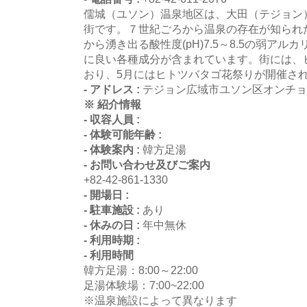
儒城（ユソン）温泉地区は、大田（テジョン
街です。７世紀ごろから温泉の存在が知られた
から湧き出る酸性度(pH)7.5～8.5の弱アル
に良い各種成分が含まれています。街には、
おり、5月にはヒトツバタゴ花祭りが開催さ
- アドレス :
テジョン広域市ユソン区オンチョ
※ 紹介情報
- 収容人員 :
- 体験可能年齢 :
- 体験案内 :
韓方足湯
- お問い合わせ及びご案内
+82-42-861-1330
- 開場日 :
- 駐車施設 :
あり
- 休みの日 :
年中無休
- 利用時期 :
- 利用時間
韓方足湯：8:00～22:00
足湯体験場：7:00~22:00
※温泉施設によって異なります