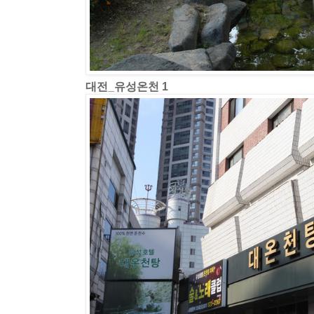
대전_유성온천 1