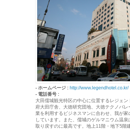
- ホームページ :
http://www.legendhotel.co.kr/
- 電話番号 :
大田儒城観光特区の中心に位置するレジェン
府大田庁舎、大徳研究団地、大徳テクノバレ
業を利用するビジネスマンに合わせ、我が家
しています。また、儒城のゲルマニウム温泉
取り戻すのに最高です。地上11階・地下5階