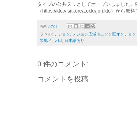
タイプの公共ヌリとしてオープンしました。
（https://kto.visitkorea.or.kr/jpn.
時刻:
22:20
ラベル:
テジョン
,
テジョン広域市ユソン区オンチョン
泉地区
,
大田
,
日本語あり
0 件のコメント:
コメントを投稿