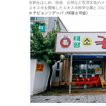
古刹をはじめ、扶余、公州など百済文化のメッ
エキスポを開催したエキスポ科学公園とゴル
⊙ テピョンソグッパ（태평소국밥）