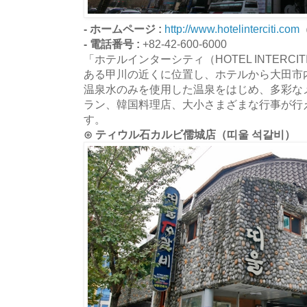
- ホームページ :
http://www.hotelinterciti.com
- 電話番号 :
+82-42-600-6000
「ホテルインターシティ（HOTEL INTERC
ある甲川の近くに位置し、ホテルから大田市内
温泉水のみを使用した温泉をはじめ、多彩な
ラン、韓国料理店、大小さまざまな行事が行
す。
⊙ ティウル石カルビ儒城店（띠울 석갈비）