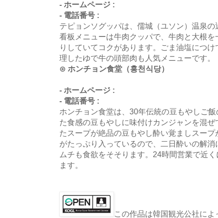
- ホームページ :
- 電話番号 :
テピョンソグッパは、儒城（ユソン）温泉の
看板メニューは牛肉クッパで、牛肉と大根を
りしていてコクがあります。ごま油塩につけ
理したゆで牛の頭部肉も人気メニューです。
⊙ ホンチョン食堂（홍천식당）
- ホームページ :
- 電話番号 :
ホンチョン食堂は、30年伝統の豆もやしご
た食感の豆もやしに味付けカンジャンを混ぜ
たスープが絶品の豆もやし酔い覚ましスープ
がたっぷり入っているので、二日酔いの解消
ムチも食欲をそそります。24時間営業で近
ます。
この作品は韓国観光公社によっ