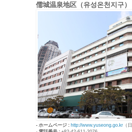
儒城温泉地区（유성온천지구）
- ホームページ :
http://www.yuseong.go.kr
（
- 電話番号 :
+82-42-611-2076