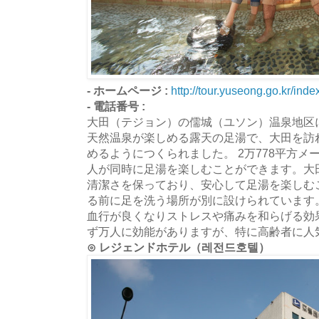
- ホームページ :
http://tour.yuseong.go.kr/ind
- 電話番号 :
大田（テジョン）の儒城（ユソン）温泉地区
天然温泉が楽しめる露天の足湯で、大田を訪
めるようにつくられました。 2万778平方メ
人が同時に足湯を楽しむことができます。大
清潔さを保っており、安心して足湯を楽しむ
る前に足を洗う場所が別に設けられています
血行が良くなりストレスや痛みを和らげる効
ず万人に効能がありますが、特に高齢者に人
⊙ レジェンドホテル（레전드호텔）