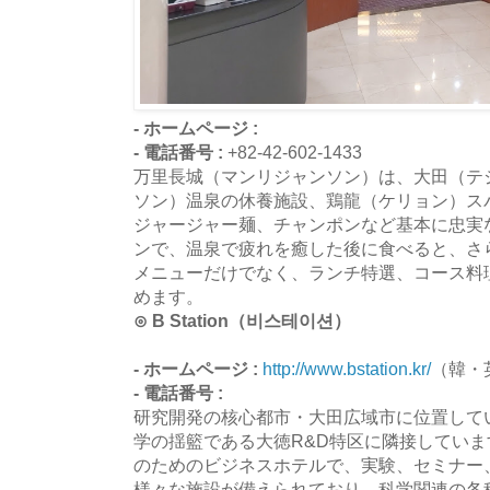
- ホームページ :
- 電話番号 :
+82-42-602-1433
万里長城（マンリジャンソン）は、大田（テ
ソン）温泉の休養施設、鶏龍（ケリョン）ス
ジャージャー麺、チャンポンなど基本に忠実
ンで、温泉で疲れを癒した後に食べると、さ
メニューだけでなく、ランチ特選、コース料
めます。
⊙ B Station（비스테이션）
- ホームページ :
http://www.bstation.kr/
（韓・
- 電話番号 :
研究開発の核心都市・大田広域市に位置しているB
学の揺籃である大徳R&D特区に隣接してい
のためのビジネスホテルで、実験、セミナー
様々な施設が備えられており、科学関連の各