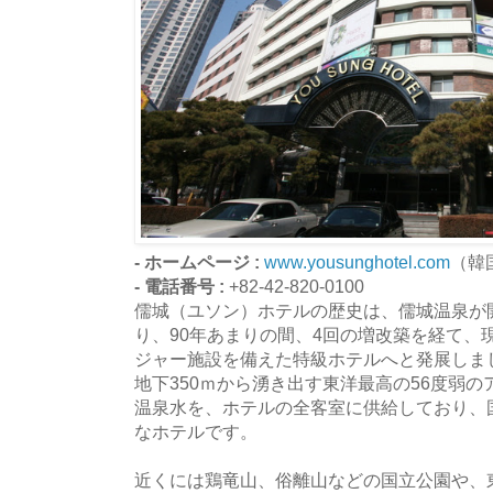
- ホームページ :
www.yousunghotel.com
（韓
- 電話番号 :
+82-42-820-0100
儒城（ユソン）ホテルの歴史は、儒城温泉が開
り、90年あまりの間、4回の増改築を経て、
ジャー施設を備えた特級ホテルへと発展しま
地下350ｍから湧き出す東洋最高の56度弱
温泉水を、ホテルの全客室に供給しており、
なホテルです。
近くには鶏竜山、俗離山などの国立公園や、