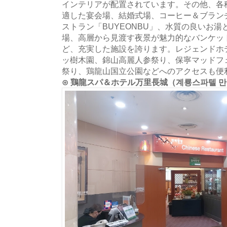
インテリアが配置されています。その他、各
適した宴会場、結婚式場、コーヒー＆ブランチ「
ストラン「BUYEONBU」、水質の良いお
場、高層から見渡す夜景が魅力的なバンケット
ど、充実した施設を誇ります。レジェンドホ
ッ樹木園、錦山高麗人参祭り、保寧マッドフ
祭り、鶏龍山国立公園などへのアクセスも便
⊙ 鶏龍スパ＆ホテル万里長城（계룡스파텔 