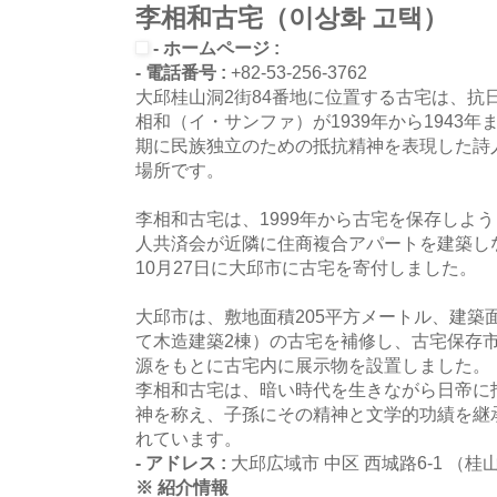
李相和古宅（이상화 고택）
- ホームページ :
- 電話番号 :
+82-53-256-3762
大邱桂山洞2街84番地に位置する古宅は、抗
相和（イ・サンファ）が1939年から1943
期に民族独立のための抵抗精神を表現した詩
場所です。
李相和古宅は、1999年から古宅を保存しよ
人共済会が近隣に住商複合アパートを建築しな
10月27日に大邱市に古宅を寄付しました。
大邱市は、敷地面積205平方メートル、建築面
て木造建築2棟）の古宅を補修し、古宅保存
源をもとに古宅内に展示物を設置しました。
李相和古宅は、暗い時代を生きながら日帝に
神を称え、子孫にその精神と文学的功績を継
れています。
- アドレス :
大邱広域市 中区 西城路6-1 （桂
※ 紹介情報