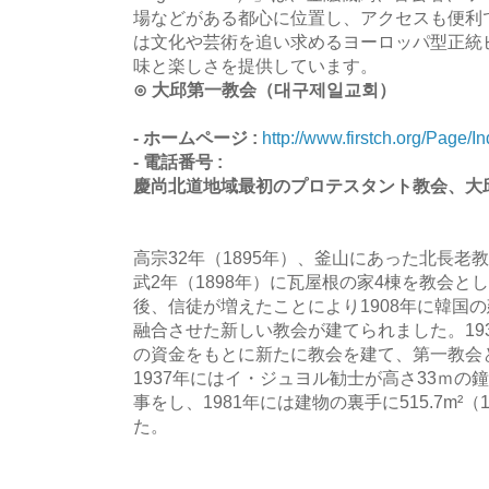
場などがある都心に位置し、アクセスも便利
は文化や芸術を追い求めるヨーロッパ型正統
味と楽しさを提供しています。
⊙ 大邱第一教会（대구제일교회）
- ホームページ :
http://www.firstch.org/Page/I
- 電話番号 :
慶尚北道地域最初のプロテスタント教会、大
高宗32年（1895年）、釜山にあった北長
武2年（1898年）に瓦屋根の家4棟を教会と
後、信徒が増えたことにより1908年に韓国
融合させた新しい教会が建てられました。19
の資金をもとに新たに教会を建て、第一教会
1937年にはイ・ジュヨル勧士が高さ33ｍの鐘
事をし、1981年には建物の裏手に515.7m²
た。