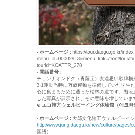
- ホームページ :
https://tour.daegu.go.kr/index
menu_id=00002913&menu_link=/front/tour/t
tourId=KOATTR_278
- 電話番号 :
チョンナオンドク（青蘿丘）友達思い歌碑横
3·1運動当時に万歳運動を準備していた学生
心に集まるために通った松林の道です。階段道
した写真が展示され、その意味を増していま
⊙ エコ韓方ウェルビーイング体験館（에코한
- ホームページ :
大邱文化館工ウェルビーイン
http://www.jung.daegu.kr/new/culture/pages/
国語）