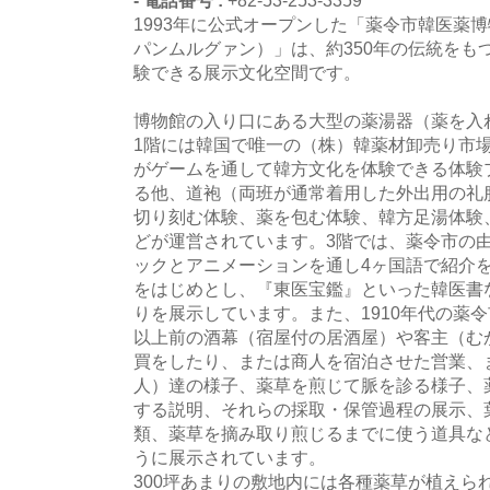
- 電話番号 :
+82-53-253-3359
1993年に公式オープンした「薬令市韓医薬
パンムルグァン）」は、約350年の伝統をも
験できる展示文化空間です。
博物館の入り口にある大型の薬湯器（薬を入
1階には韓国で唯一の（株）韓薬材卸売り市
がゲームを通して韓方文化を体験できる体験
る他、道袍（両班が通常着用した外出用の礼
切り刻む体験、薬を包む体験、韓方足湯体験
どが運営されています。3階では、薬令市の
ックとアニメーションを通し4ヶ国語で紹介
をはじめとし、『東医宝鑑』といった韓医書な
りを展示しています。また、1910年代の薬令
以上前の酒幕（宿屋付の居酒屋）や客主（む
買をしたり、または商人を宿泊させた営業、
人）達の様子、薬草を煎じて脈を診る様子、
する説明、それらの採取・保管過程の展示、
類、薬草を摘み取り煎じるまでに使う道具な
うに展示されています。
300坪あまりの敷地内には各種薬草が植えら