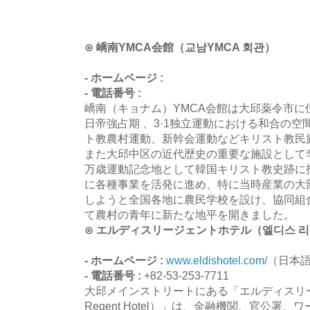
⊙ 嶠南YMCA会館（교남YMCA 회관）
- ホームページ :
- 電話番号 :
嶠南（キョナム）YMCA会館は大邱薬令市に
日帝強占期 、3·1独立運動における和合の
ト教農村運動、新幹会運動などキリスト教民
また大邱中区の近代歴史の重要な施設として李
万歳運動記念地として韓国キリスト教史跡に
に各種事業を活発に進め、特に当時産業の大
しようと全国各地に農民学校を設け、協同組
て農村の青年に新たな地平を開きました。
⊙ エルディスリージェントホテル（엘디스 리
- ホームページ :
www.eldishotel.com/
（日本
- 電話番号 :
+82-53-253-7711
大邱メインストリートにある「エルディスリージ
Regent Hotel）」は、金融機関、官公署