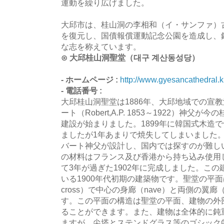
運動を繰り広げました。
大邱市は、桂山洞の李相和（イ・サンファ）
を復元し、国債報償運動記念公園を造成し、
な志を称えています。
⊙ 大邱桂山洞聖堂（대구 계산동성당）
- ホームページ :
http://www.gyesancathedral.k
- 電話番号 :
大邱桂山洞聖堂は1886年、大邱地域での宣
ート（Robert,A.P. 1853～1922）神
建設が始まりました。1899年に韓国式木造
ましたが1年あまりで焼失してしまいました
バート神父が設計し、国内では探すのが難し
の材料はフランス及び香港から持ち込み使用
て3年が過ぎた1902年に完成しました。こ
いる1900年代初期の建築物です。聖堂の平面は
cross）で中心の身廊（nave）と両側の翼廊（
す。この平面の構造は聖堂の平面、建物の外
ることができます。また、建物は全体的に鈍
ますが、尖塔とステンドグラス等のゴシック