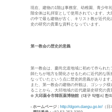
現在、建物の1階は事務室、幼稚園、青少年
階全体は礼拝室として使用されています。大
の中で最も建物が古く、キリスト教が近代化
史の研究の貴重な資料となっています。
第一教会の歴史的意義
第一教会は、慶尚北道地域に初めて作られた
師たちが地方を開化させるために近代的な医
なっていたという点に歴史的意義があります
また、第一教会の建物の外観は、ゴシック様
ることから、大邱地域の近代建築史研究の貴
⊙ 大邱薬令市韓医薬博物館（대구 약령시 한
- ホームページ :
http://dgom.daegu.go.kr/
（日