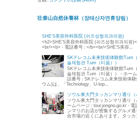
登録:
コメントの投稿 (Atom)
壮泰山自然休養林（장태산자연휴양림）
SHE'S美容外科医院 (쉬즈성형외과의원)
<h2>SHE'S美容外科医院 (쉬즈성형외과의원)</h2
<br/><b> - 電話番号 : </b><br/>SHE'S美容...
SKテレコム未来技術体験館T.um
술체험관 T.um（티움））
SKテレコム未来技術体験館T.um
술체험관 T.um（티움）） - ホームページ 
話番号 : SKテレコム未来技術体験
ウム)は、「Technology、U-top...
ソウル東大門タッカンマリ通り（서
ソウル東大門タッカンマリ通り（서울
ームページ : tour.jongno.go.kr - 
ンマリのお店が密集するグルメ通
合市場の近くにあります。タッカン