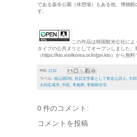
である薬令公園（休憩場）もある他、博物館
す。
この作品は韓国観光公社によっ
タイプの公共ヌリとしてオープンしました。
（https://kto.visitkorea.or.kr/jpn.
時刻:
17:02
ラベル:
桂山洞2街
,
抗日文学家として有名な詩人
,
大邱
大邱広域市
,
中区
,
李相和
,
李相和古宅
0 件のコメント:
コメントを投稿