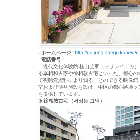
- ホームページ :
http://gu.jung.daegu.kr/new/c
- 電話番号 :
「近代文化体験館 桂山芸家（ケサンイェガ
る李相和古家や徐相敦古宅といった、都心の
て視聴覚資料により知ることのできる映像館
室および便益施設を設け、中区の都心路地ツ
を提供しています。
⊙ 徐相敦古宅（서상돈 고택）