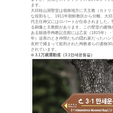
ます。
大邱桂山洞聖堂は嶺南地方に天主教（カトリ
な役割をし、1911年朝鮮教区から分離、大
代主任神父にはロバートが任命されました。
る銅像と主教館があります。この聖堂の建物か
ある観徳亭殉教記念館には乙亥（1815年）・丁
年）迫害のとき仲間たちの隠れ家だったハン
友村で捕まって処刑された殉教者らの遺物30
されています。
⊙ 3.1万歳運動道（3.1만세운동길）