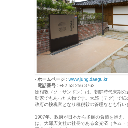
- ホームページ :
www.jung.daegu.kr
- 電話番号 :
+82-53-256-3762
徐相敦（ソ・サンドン）は、朝鮮時代末期の
動家でもあった人物です。大邱（テグ）で紙
政府の検税官となり租税穀の管理なども行い
1907年、政府が日本から多額の負債を抱え
は、大邱広文社の社長である金光済（キム・