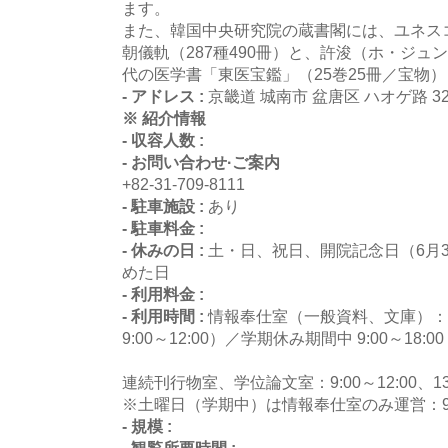
ます。
また、韓国中央研究院の蔵書閣には、ユネス
朝儀軌（287種490冊）と、許浚（ホ・ジ
代の医学書「東医宝鑑」（25巻25冊／宝物
- アドレス :
京畿道 城南市 盆唐区 ハオゲ路 32
※ 紹介情報
- 収容人数 :
- お問い合わせ·ご案内
+82-31-709-8111
- 駐車施設 :
あり
- 駐車料金 :
- 休みの日 :
土・日、祝日、開院記念日（6月
めた日
- 利用料金 :
- 利用時間 :
情報奉仕室（一般資料、文庫）：学期
9:00～12:00）／学期休み期間中 9:00～18:00
連続刊行物室、学位論文室：9:00～12:00、13:0
※土曜日（学期中）は情報奉仕室のみ運営：9:00
- 規模 :
- 観覧所要時間 :