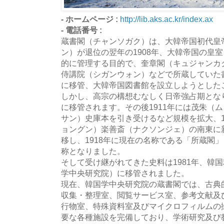
- ホームページ :
http://lib.aks.ac.kr/index.ax
- 電話番号 :
蔵書閣（チャンソガク）は、大韓帝国初代皇
ン）が退位の翌年の1908年、大韓帝国の皇
的に管理する目的で、奎章閣（キュジャンカ
侍講院（シガンウォン）などで所蔵していた
に移管、大韓帝国図書館を設立しようとした
しかし、高宗の構想むなしく日帝強占期とな
に移管されます。その後1911年には茂朱（
サン）史庫本を引き受けるなど規模を拡大、1
ョングン）楽善斎（ナクソンジェ）の南東に
移し、1918年に現在の名称である「所蔵閣
称となりました。
そして受け継がれてきた史料は1981年、韓
学中央研究院）に移管されました。
現在、韓国学中央研究院の蔵書閣では、古典
収集・整理室、閲覧サービス室、参考文献及
行物室、特殊資料室及びマイクロフィルムの
要な各種施設を完備しており、学術研究及び