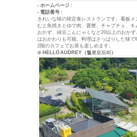
- ホームページ :
- 電話番号 :
きれいな味の韓定食レストランです。看板メ
むと魚焼きとゆで肉、醤蟹、チャプチェ、キ
おかず、緑豆こんにゃくなど20以上のおか
はおかわりも可能。料理はさっぱりした味で
2階のカフェでお茶も楽しめます。
⊙ HELLO AUDREY（헬로오드리）