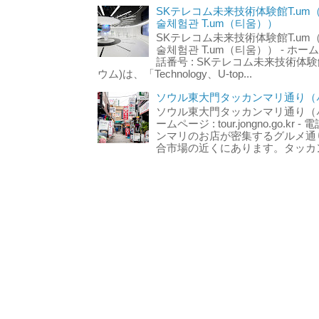
SKテレコム未来技術体験館T.um
술체험관 T.um（티움））
SKテレコム未来技術体験館T.um
술체험관 T.um（티움）） - ホームページ 
話番号 : SKテレコム未来技術体験
ウム)は、「Technology、U-top...
ソウル東大門タッカンマリ通り（서
ソウル東大門タッカンマリ通り（서울
ームページ : tour.jongno.go.kr - 
ンマリのお店が密集するグルメ通
合市場の近くにあります。タッカン