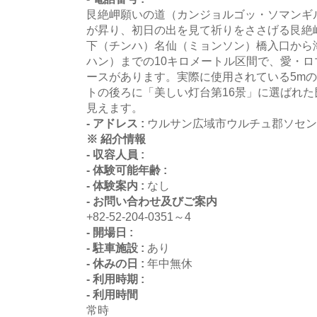
艮絶岬願いの道（カンジョルゴッ・ソマンギ
が昇り、初日の出を見て祈りをささげる艮絶
下（チンハ）名仙（ミョンソン）橋入口から
ハン）までの10キロメートル区間で、愛・ロ
ースがあります。実際に使用されている5m
トの後ろに「美しい灯台第16景」に選ばれ
見えます。
- アドレス :
ウルサン広域市ウルチュ郡ソセン
※ 紹介情報
- 収容人員 :
- 体験可能年齢 :
- 体験案内 :
なし
- お問い合わせ及びご案内
+82-52-204-0351～4
- 開場日 :
- 駐車施設 :
あり
- 休みの日 :
年中無休
- 利用時期 :
- 利用時間
常時