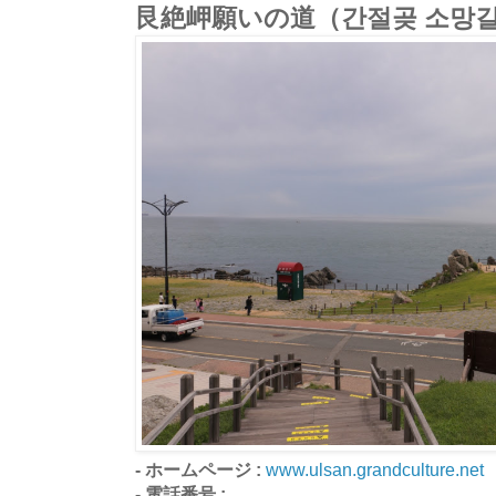
艮絶岬願いの道（간절곶 소망
- ホームページ :
www.ulsan.grandculture.net
- 電話番号 :