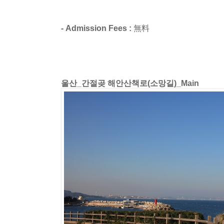
- Admission Fees :
無料
울산_간절곶 해안산책로(소망길)_Main