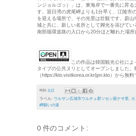
ンジョルゴッ）」は、東海岸で一番先に昇る
す。迎日湾の虎尾岬よりも1分早く、江陵市
を迎える場所で、その光景は壮観です。蔚山
城と共に、新しい名所として脚光を浴びてい
南部循環道路の入口から20分ほど離れた場
この作品は韓国観光公社によっ
タイプの公共ヌリとしてオープンしました。
（https://kto.visitkorea.or.kr/jpn.
時刻:
0:27
ラベル:
ウルサン広域市ウルチュ郡ソセン面ナサ里
,
カ
岬願いの道
0 件のコメント: