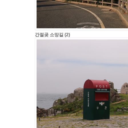
간절곶 소망길 (2)