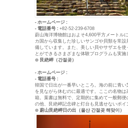
- ホームページ :
- 電話番号 :
+82-52-239-6708
蔚山海洋博物館はおよそ4,600平方メートル
カ国から収集した珍しいサンゴや貝類を常設
備しています。また、美しい貝やサザエを使
とができるさまざまな体験プログラムも実施
⊙ 艮絶岬（간절곶）
- ホームページ :
- 電話番号 :
韓国で日出が一番早いところ。海の前に青い
を見ながら休むのに最適です。ここの名物は
箱。葉書は無料で、定期的に集めて一般郵便
の他、艮絶岬記念碑と灯台も見逃せないポイ
⊙ 蔚山艮絶岬日の出（울산 간절곶 해맞이）