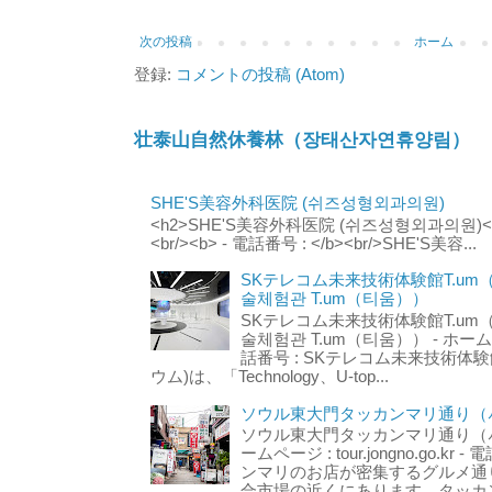
次の投稿
ホーム
登録:
コメントの投稿 (Atom)
壮泰山自然休養林（장태산자연휴양림）
SHE'S美容外科医院 (쉬즈성형외과의원)
<h2>SHE'S美容外科医院 (쉬즈성형외과의원)</h2
<br/><b> - 電話番号 : </b><br/>SHE'S美容...
SKテレコム未来技術体験館T.um
술체험관 T.um（티움））
SKテレコム未来技術体験館T.um
술체험관 T.um（티움）） - ホームページ 
話番号 : SKテレコム未来技術体験
ウム)は、「Technology、U-top...
ソウル東大門タッカンマリ通り（서
ソウル東大門タッカンマリ通り（서울
ームページ : tour.jongno.go.kr - 
ンマリのお店が密集するグルメ通
合市場の近くにあります。タッカン