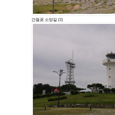
간절곶 소망길 (3)