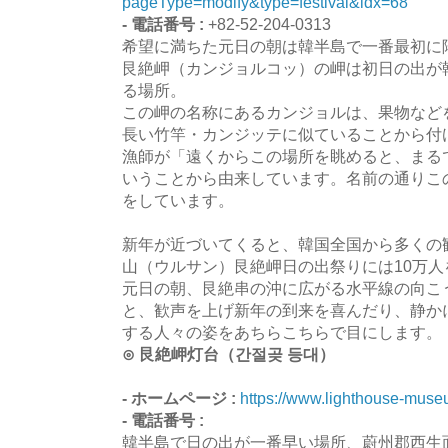
pageType=modify&type=festival&idx=68
- 電話番号 :
+82-52-204-0313
希望に満ちた元日の朝は韓半島で一番最初に
艮絶岬（カンジョルコッ）の岬は初日の出が
る場所。
この岬の名称にあるカンジョルは、果物など
長い竹竿・カンジッテに似ていることから付
漁師が「遠くからこの場所を眺めると、まる
いうことから由来しています。名前の通りこ
をしています。
新年が近づいてくると、韓国全国から多くの
山（ウルサン）艮絶岬日の出祭りには10万
元日の朝、艮絶串の沖に広がる水平線の向こ
と、歓声を上げ新年の到来を喜んだり、静か
する人々の姿をあちらこちらで目にします。
⊙ 艮絶岬灯台（간절곶 등대）
- ホームページ :
https://www.lighthouse-museu
- 電話番号 :
韓半島で日の出が一番早い場所、蔚州郡西生