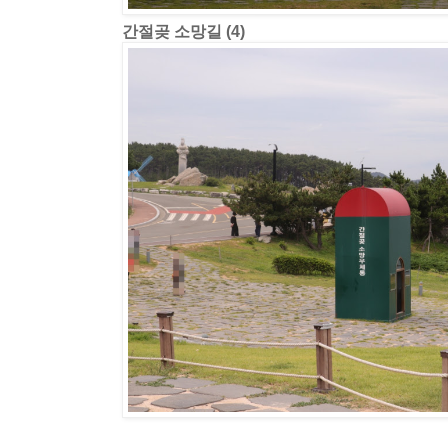
간절곶 소망길 (4)