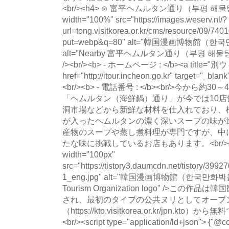
<br/><h4> ⊙ 富平ヘムルタン通り（부평 해물탕
width="100%" src="https://images.weserv.nl/?
url=tong.visitkorea.or.kr/cms/resource/09/
put=webp&q=80" alt="韓国漫画博物館
alt="Nearby 富平ヘムルタン通り（부평 해물탕거리） 
/><br/><b> - ホームページ : </b><a title
href="http://itour.incheon.go.kr" target="_blank
<br/><b> - 電話番号 : </b><br/>今から
「ヘムルタン（海鮮鍋）通り」が今では10
洞市場などから新鮮な材料を仕入れており、
が入ったヘムルタンの濃く深いスープの味が
産物のスープや蒸し煮料理が専門ですが、中
たな味に挑戦しているお店もあります。<br/><br/>
width="100px"
src="https://tistory3.daumcdn.net/tistory/39
1_eng.jpg" alt="韓国漫画博物館（한국만화박물
Tourism Organization logo" />この
され、最初のタイプの公共ヌリとしてオープン
（https://kto.visitkorea.or.kr/jpn.
<br/><script type="application/ld+json"> {"@co