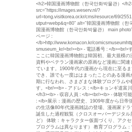
<h2>韓国漫画博物館（한국만화박물관）</h2><img
src="https://images.weserv.nl/?
url=tong.visitkorea.or.kr/cms/resource/69
utput=webp&q=80" alt="韓国漫画博物館
国漫画博物館（한국만화박물관） main photo" load
ページ :
</b>http://www.komacon.kr/comicsmuseumhtt
smuseum_kr/<br/><b> - 電話番号 : </
ここに韓国漫画博物館は韓国初、最大規模の
資料やベテラン漫画家の原画など漫画に関連
ています。1900年代の漫画から現在に至る
でき、誰でも一度ははまったことのある漫画
期に行なわれ、さまざまな体験プログラムや
す。<br/><b> - アドレス : </b>キョンギ道富
</h3><b> - 収容人員 : </b><br/><b> - 体験可
: </b>展示：漫画の歴史、1909年度から日
の生活像80年代漫画雑誌の登場、漫画家ド
誕生した過程観覧（クロスオーバーデジタル
ど） 体験：キャラクター仮面づくり、アク
プログラムは異なります） 教育プログラム