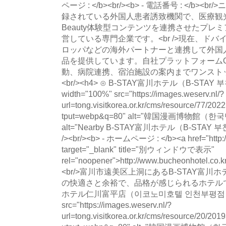
ページ : </b><br/><b> - 電話番号 : </b
録されている外国人患者誘致機関で、医療観光（K-
Beauty体験型コンテンツを連携させたプレ
営している専門企業です。<br />現在、ド
ロッパなどの海外パートナーと連携して外国
品を提供しています。自社プラットフォームO
動、病院連携、宿泊施設の案内までワンスト
<br/><h4> ⊙ B-STAY富川ホテル（B-STAY 
width="100%" src="https://images.weserv.nl/?
url=tong.visitkorea.or.kr/cms/resource/77/
tput=webp&q=80" alt="韓国漫画博物館
alt="Nearby B-STAY富川ホテル（B-STAY 부천호텔
/><br/><b> - ホームページ : </b><a href="http:/
target="_blank" title="別ウィンドウで表示"
rel="noopener">http://www.bucheonhotel.co.
<br/>富川市遠美区上洞にあるB-STAY富
の快適さと余裕で、品格が感じられるホテルです。<
ホテル仁川富平店（이코노미호텔 인천부평점）</h4>
src="https://images.weserv.nl/?
url=tong.visitkorea.or.kr/cms/resource/20