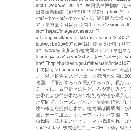
utput=webp&q=80" alt="韓国漫画博物館
国漫画博物館（한국만화박물관） photo 3" loading="
<br/><br/><br/><br/><h3> ◎ 周辺観光情
ア（부천호수식물원 수피아）</h4><img width=
src="https://images.weserv.nl/?
url=tong.visitkorea.or.kr/cms/resource/24/
tput=webp&q=80" alt="韓国漫画博物館
alt="Nearby 富川湖水植物園スピア（부천호수
loading="lazy" /><br/><b> - ホームページ : </
href="http://bucheon.go.kr/site/main/index16
ドで開く">bucheon.go.kr</a><br/><b> - 
ン）湖水植物園スピアは、上洞湖水公園に20
物園。「雨が降ろうが雪が降ろうが、私たち
テーマに、四季折々の見どころや楽しみどこ
熱帯および亜熱帯地方の特別な樹種を導入し
た空間で、シーズンイベントや企画特化プロ
験の機会を提供します。植物園は観葉園、水
園、テーマ温室、オリーブ・バオバブ園、ス
植物園、花木園というテーマで構成され、ほ
<br/><h4> ⊙ 株式会社ニューCFC（㈜뉴씨에프씨）