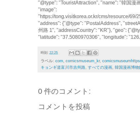
"@type": "TouristAttraction", "nam
"image":
"https://tong.visitkorea.or.kr/cms/resource/
"address": {"@type": "PostalAddress", "
州路 1", "addressCountry": "KR"}, "geo": {"@t
"latitude": "37.5080970306", "longitude": "12
時刻:
22:25
ラベル:
com
,
comicsmuseum_kr
,
comicsmuseumhttps
キョンギ道富川市吉州路
,
すべての漫画
,
韓国漫画博物
0 件のコメント:
コメントを投稿