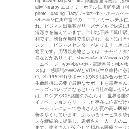
utput=webp&q=80" alt="韓国漫画博物
alt="Nearby エコノミーホテル仁川富平店
photo" loading="lazy" /><br/><b> - ホームペ
</b><br/>仁川市富平の「エコノミーホテ
れ、ビジネス出張客がリーズナブルで快適に
清潔さを備えています。仁川地下鉄「葛山駅
利です。朝食が無料で提供され、地下には卓
ンター、ビジネスセンターがあります。屋上
絶景です。周辺観光地としては、チャイナタ
島などがあります。<br/><h4> ⊙ Wowvos ((주)
ームページ : </b><br/><b> - 電話番号 : </
ス)は、感嘆詞のWOWとVITAL(生命維持に必要
O、SUPPORT(サポート)のSを組み合わ
生命維持に必要で最適なサポートを患者さん
ーリズムのハブになるという当社の願いが込め
は、ロシアやCIS諸国のみならず、世界各国
イノベーションをリードした存在に位置づけ
ューションによって患者さんが質の高い医療
善を尽くしています。あらゆるサービスを統
スを継続的に提供し、患者さん一人一人のニ
ます。患者さんが安心して頼れる医療ツーリ