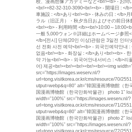
校、漫画想像アカデミーなど<br/><b> - お問
<br/>+82-32-310-3090<br/><b> - 開場日 : <
車施設 : </b>あり<br/><b> - 休みの日 : 
ラル（旧正月）・秋夕当日およびその前日休館<br/><
<br/><b> - 利用時間 </b><br/>10:00～18:00<br/
一般 5,000ウォン※詳細はホームページ参照<br/
</b>[전시] 단체(20인 이상)관람은 3일전 인터넷
선 전화 사전 예약<br/><b> - 외국인예약안내 
없음<br/><b> - 화장실 : </b>あり<br/><b>
약 가능<br/><b> - 외국어안내서비스 : </b>
어) 제공<br/><br/><br/><br/><br/><img width
src="https://images.weserv.nl/?
url=tong.visitkorea.or.kr/cms/resource/70
utput=webp&q=80" alt="韓国漫画博物館
国漫画博物館（한국만화박물관） photo 1" loading=
width="100%" src="https://images.weserv.nl/?
url=tong.visitkorea.or.kr/cms/resource/71
utput=webp&q=80" alt="韓国漫画博物館
国漫画博物館（한국만화박물관） photo 2" loading=
width="100%" src="https://images.weserv.nl/?
url=tong.visitkorea.or.kr/cms/resource/72