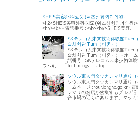
SHE'S美容外科医院 (쉬즈성형외과의원)
<h2>SHE'S美容外科医院 (쉬즈성형외과의원)</h2
<br/><b> - 電話番号 : </b><br/>SHE'S美容...
SKテレコム未来技術体験館T.um
술체험관 T.um（티움））
SKテレコム未来技術体験館T.um
술체험관 T.um（티움）） - ホームページ 
話番号 : SKテレコム未来技術体験
ウム)は、「Technology、U-top...
ソウル東大門タッカンマリ通り（서
ソウル東大門タッカンマリ通り（서울
ームページ : tour.jongno.go.kr - 
ンマリのお店が密集するグルメ通
合市場の近くにあります。タッカン