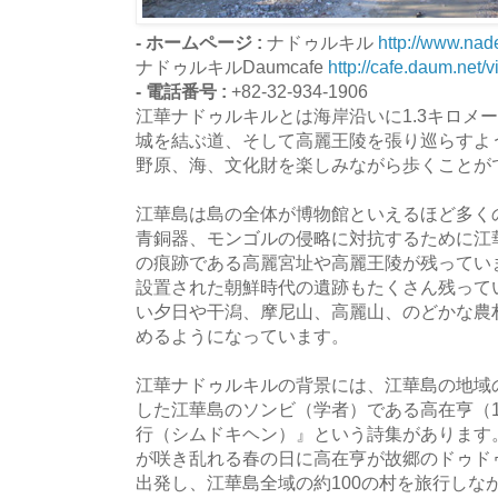
- ホームページ :
ナドゥルキル
http://www.nade
ナドゥルキルDaumcafe
http://cafe.daum.net/v
- 電話番号 :
+82-32-934-1906
江華ナドゥルキルとは海岸沿いに1.3キロメ
城を結ぶ道、そして高麗王陵を張り巡らすよ
野原、海、文化財を楽しみながら歩くことが
江華島は島の全体が博物館といえるほど多く
青銅器、モンゴルの侵略に対抗するために江
の痕跡である高麗宮址や高麗王陵が残ってい
設置された朝鮮時代の遺跡もたくさん残って
い夕日や干潟、摩尼山、高麗山、のどかな農
めるようになっています。
江華ナドゥルキルの背景には、江華島の地域
した江華島のソンビ（学者）である高在亨（18
行（シムドキヘン）』という詩集があります。
が咲き乱れる春の日に高在亨が故郷のドゥドゥ
出発し、江華島全域の約100の村を旅行しな