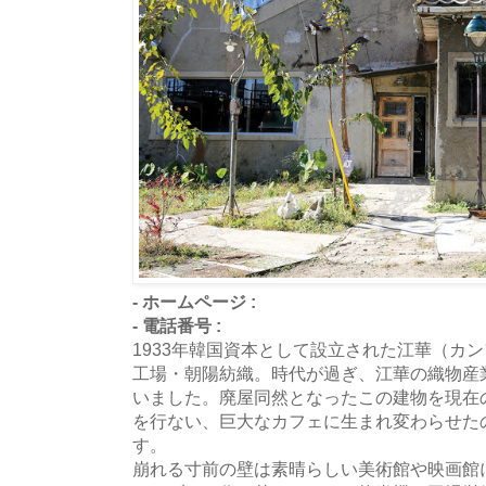
- ホームページ :
- 電話番号 :
1933年韓国資本として設立された江華（カ
工場・朝陽紡織。時代が過ぎ、江華の織物産
いました。廃屋同然となったこの建物を現在
を行ない、巨大なカフェに生まれ変わらせた
す。
崩れる寸前の壁は素晴らしい美術館や映画館