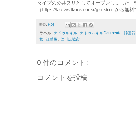
タイプの公共ヌリとしてオープンしました。
（https://kto.visitkorea.or.kr/jpn.
時刻:
9:06
ラベル:
ナドゥルキル
,
ナドゥルキルDaumcafe
,
韓国語
郡
,
江華邑
,
仁川広域市
0 件のコメント:
コメントを投稿