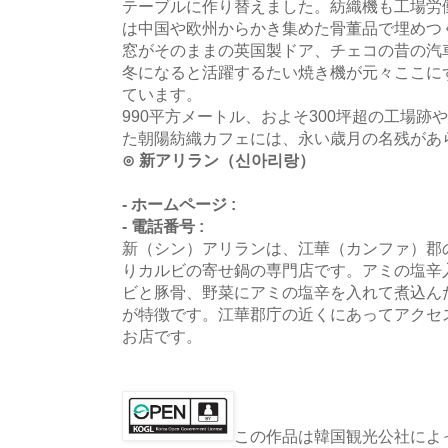
テーブルに作り替えました。紡織機も工場労
は中国や欧州からかき集めた骨董品で埋めつ
窓がそのままの英国製ドア、チェコの昔の汽
冬になると活躍するたい焼き機が元々ここに
ています。
990平方メートル、およそ300坪超の工場
た朝陽紡織カフェには、永い歳月の名残があ
⊙ 新アリラン（신아리랑）
- ホームページ :
- 電話番号 :
新（シン）アリランは、江華（カンファ）郡
りカルビの寄せ鍋の専門店です。アミの塩辛
ビと豚骨、野菜にアミの塩辛を入れて煮込ん
が特徴です。江華郡庁の近くにあってアクセ
お店です。
この作品は韓国観光公社によっ