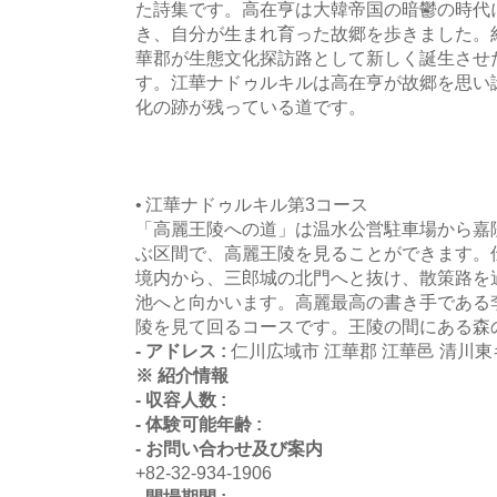
た詩集です。高在亨は大韓帝国の暗鬱の時代
き、自分が生まれ育った故郷を歩きました。約
華郡が生態文化探訪路として新しく誕生させ
す。江華ナドゥルキルは高在亨が故郷を思い
化の跡が残っている道です。
• 江華ナドゥルキル第3コース
「高麗王陵への道」は温水公営駐車場から嘉陵
ぶ区間で、高麗王陵を見ることができます。
境内から、三郎城の北門へと抜け、散策路を
池へと向かいます。高麗最高の書き手である
陵を見て回るコースです。王陵の間にある森
- アドレス :
仁川広域市 江華郡 江華邑 清川東キ
※ 紹介情報
- 収容人数 :
- 体験可能年齢 :
- お問い合わせ及び案内
+82-32-934-1906
- 開場期間 :