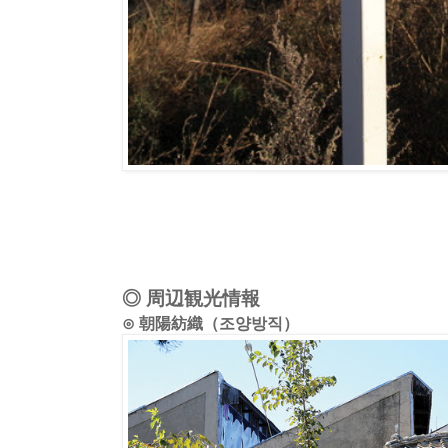
◎ 周辺観光情報
⊙ 朝陽紡織（조양방직）