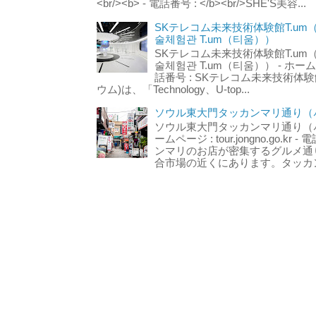
<br/><b> - 電話番号 : </b><br/>SHE'S美容...
SKテレコム未来技術体験館T.um
술체험관 T.um（티움））
SKテレコム未来技術体験館T.um
술체험관 T.um（티움）） - ホームページ 
話番号 : SKテレコム未来技術体験
ウム)は、「Technology、U-top...
ソウル東大門タッカンマリ通り（서
ソウル東大門タッカンマリ通り（서울
ームページ : tour.jongno.go.kr - 
ンマリのお店が密集するグルメ通
合市場の近くにあります。タッカン