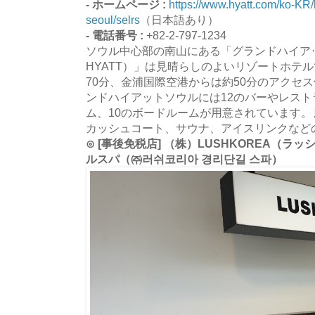
- ホームページ :
https://www.hyatt.com/ko-KR/
seoul/selrs
（日本語あり）
- 電話番号 :
+82-2-797-1234
ソウル中心部の南山にある「グランドハイアッ
HYATT）」は見晴らしのよいリゾートホテ
70分、金浦国際空港からは約50分のアクセ
ンドハイアットソウルには12のバーやレスト
ム、10のボードルームが用意されています
カッシュコート、サウナ、アイスリンクなど
⊙ [事後免税店] （株）LUSHKOREA（
ルスパ（㈜러쉬코리아 경리단길 스파）