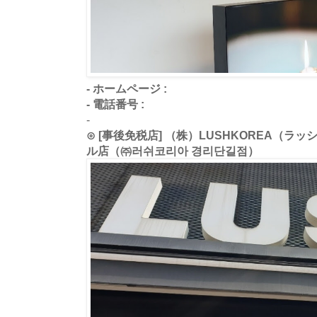
- ホームページ :
- 電話番号 :
-
⊙ [事後免税店] （株）LUSHKOREA（
ル店（㈜러쉬코리아 경리단길점）