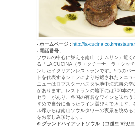
- ホームページ :
http://la-cucina.co.kr/restaura
- 電話番号 :
ソウルの中心に聳える南山（ナムサン）近く
る「LA CUCINA（ラ・クチーナ、ラ・クッ
ンしたイタリアンレストランです。5つのパ
トを代表するシェフにより厳選されたメニュ
ニューはロブスターパスタや地中海式海の幸
があります。レストランの地下には700本の
セラーがあり、各国の有名なワインを味わう
すめで自分に合ったワイン選びもできます。
ル席からは南山ソウルタワーの夜景を眺める
をお楽しみ頂けます。
⊙ グランドハイアットソウル（그랜드 하얏트