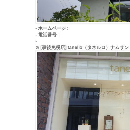
- ホームページ :
- 電話番号 :
-
⊙ [事後免税店] tanello（タネルロ）ナ