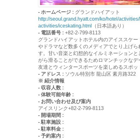
- ホームページ :
グランドハイアット
http://seoul.grand.hyatt.com/ko/hotel/activities/
activities/iceskating.html
（日本語あり）
- 電話番号 :
+82-2-799-8113
グランドハイアットホテル内のアイススケー
やドラマなど数多くのメディアでとり上げら
す。甘い音楽と幻想的なイルミネーションと
がら滑ることができるためロマンチックなデ
友達とウィンタースポーツを楽しめるスポッ
- アドレス :
ソウル特別市 龍山区 素月路322
※ 紹介情報
- 収容人数 :
- 体験可能年齢 :
- お問い合わせ及び案内
アイスリンク+82-2-799-8113
- 開場期間 :
- 駐車施設 :
- 駐車料金 :
- 予約案内 :