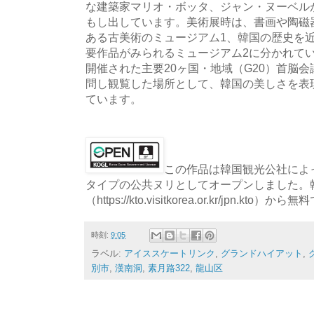
な建築家マリオ・ボッタ、ジャン・ヌーベル
もし出しています。美術展時は、書画や陶磁
ある古美術のミュージアム1、韓国の歴史を
要作品がみられるミュージアム2に分かれていま
開催された主要20ヶ国・地域（G20）首脳
問し観覧した場所として、韓国の美しさを表
ています。
この作品は韓国観光公社によっ
タイプの公共ヌリとしてオープンしました。
（https://kto.visitkorea.or.kr/jpn.
時刻:
9:05
ラベル:
アイススケートリンク
,
グランドハイアット
,
別市
,
漢南洞
,
素月路322
,
龍山区