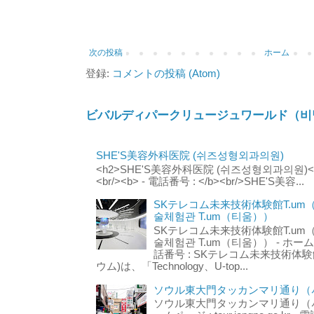
次の投稿
ホーム
登録:
コメントの投稿 (Atom)
ビバルディパークリュージュワールド（비
SHE'S美容外科医院 (쉬즈성형외과의원)
<h2>SHE'S美容外科医院 (쉬즈성형외과의원)</h2
<br/><b> - 電話番号 : </b><br/>SHE'S美容...
SKテレコム未来技術体験館T.um
술체험관 T.um（티움））
SKテレコム未来技術体験館T.um
술체험관 T.um（티움）） - ホームページ 
話番号 : SKテレコム未来技術体験
ウム)は、「Technology、U-top...
ソウル東大門タッカンマリ通り（서
ソウル東大門タッカンマリ通り（서울