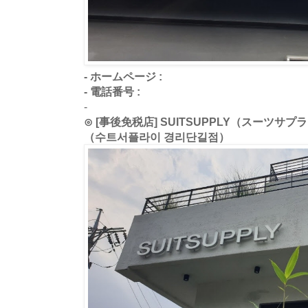
- ホームページ :
- 電話番号 :
-
⊙ [事後免税店] SUITSUPPLY（スーツ
（수트서플라이 경리단길점）