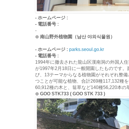
- ホームページ :
- 電話番号 :
-
⊙ 南山野外植物園（남산 야외식물원）
- ホームページ :
parks.seoul.go.kr
- 電話番号 :
1994年に撤去された龍山区漢南洞の外国人
が1997年2月18日に一般開園したものです。
び、13テーマからなる植物園がそれぞれ整
つことが可能な植物、合計269種117,132種
60,912種の木と、翁草など140種56,22
⊙ GOO STK733 ( GOO STK 733 )