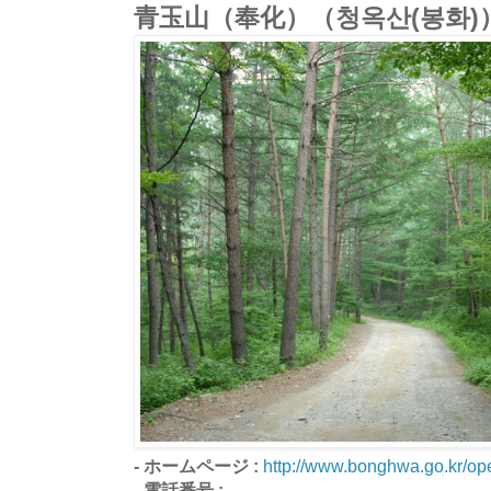
青玉山（奉化）（청옥산(봉화)
- ホームページ :
http://www.bonghwa.go.kr/ope
- 電話番号 :