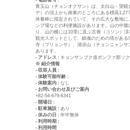
青玉山（チョンオクサン）は、太白山・望鏡
デ）の頂上から南東のところにある標高1,27
休養林に指定されていて、その広大な敷地に
ンプ場などの利便施設があります。山の中腹
り、山の横には10里に及ぶ古善（コソン）
観光スポットとして、鎮魂のための塔がある
寺（プリョンサ）、清凉山（チョンニャンサ
あります。
- アドレス :
キョンサンブク道ポンファ郡ソ
※ 紹介情報
- 収容人員 :
- 体験可能年齢 :
- 体験案内 :
なし
- お問い合わせ及びご案内
+82-54-679-6341
- 開場日 :
- 駐車施設 :
あり
- 休みの日 :
年中無休
- 利用時期 :
- 利用時間