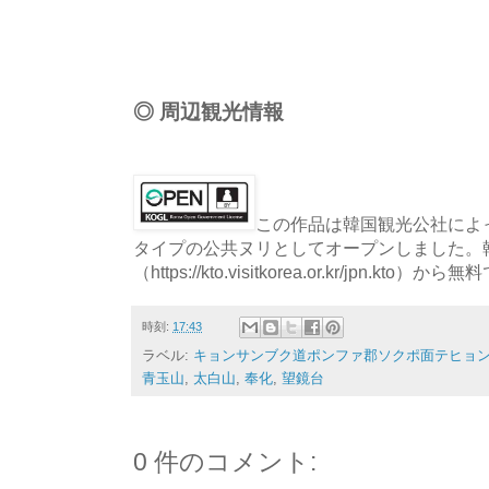
◎ 周辺観光情報
この作品は韓国観光公社によっ
タイプの公共ヌリとしてオープンしました。
（https://kto.visitkorea.or.kr/jpn.
時刻:
17:43
ラベル:
キョンサンブク道ポンファ郡ソクポ面テヒョ
青玉山
,
太白山
,
奉化
,
望鏡台
0 件のコメント: