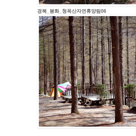
경북_봉화_청옥산자연휴양림06