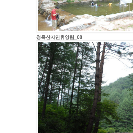
청옥산자연휴양림_08