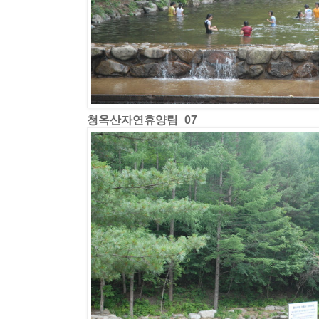
청옥산자연휴양림_07