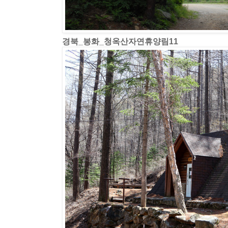
경북_봉화_청옥산자연휴양림11