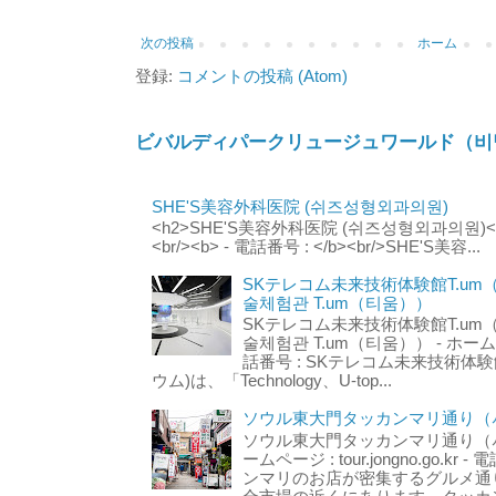
次の投稿
ホーム
登録:
コメントの投稿 (Atom)
ビバルディパークリュージュワールド（비
SHE'S美容外科医院 (쉬즈성형외과의원)
<h2>SHE'S美容外科医院 (쉬즈성형외과의원)</h2
<br/><b> - 電話番号 : </b><br/>SHE'S美容...
SKテレコム未来技術体験館T.um
술체험관 T.um（티움））
SKテレコム未来技術体験館T.um
술체험관 T.um（티움）） - ホームページ 
話番号 : SKテレコム未来技術体験
ウム)は、「Technology、U-top...
ソウル東大門タッカンマリ通り（서
ソウル東大門タッカンマリ通り（서울
ームページ : tour.jongno.go.kr - 
ンマリのお店が密集するグルメ通