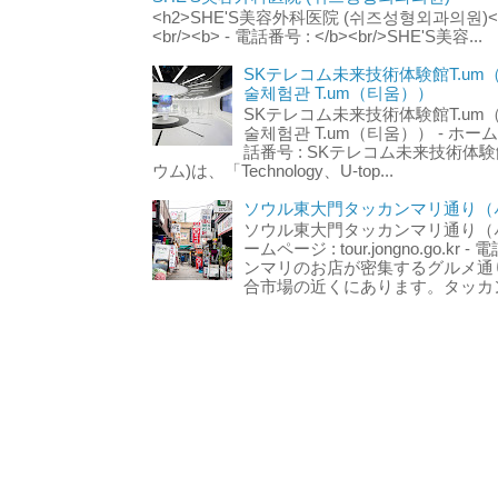
<h2>SHE'S美容外科医院 (쉬즈성형외과의원)</h2
<br/><b> - 電話番号 : </b><br/>SHE'S美容...
SKテレコム未来技術体験館T.um
술체험관 T.um（티움））
SKテレコム未来技術体験館T.um
술체험관 T.um（티움）） - ホームページ 
話番号 : SKテレコム未来技術体験
ウム)は、「Technology、U-top...
ソウル東大門タッカンマリ通り（서
ソウル東大門タッカンマリ通り（서울
ームページ : tour.jongno.go.kr - 
ンマリのお店が密集するグルメ通
合市場の近くにあります。タッカン