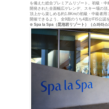
を備えた総合プレミアムリゾート。初級・中
開発された全面幅広ゲレンデ、スキー場の頂
頂上から楽しめる約1.8Kmの初級・中級者用
開催できるよう、全9面のうち4面がFIS公認
⊙ Spa la Spa（昆池岩リゾート）（스파