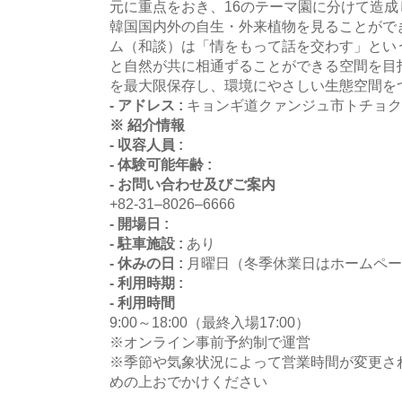
元に重点をおき、16のテーマ園に分けて造成し
韓国国内外の自生・外来植物を見ることがで
ム（和談）は「情をもって話を交わす」とい
と自然が共に相通ずることができる空間を目
を最大限保存し、環境にやさしい生態空間を
- アドレス :
キョンギ道クァンジュ市トチョク面
※ 紹介情報
- 収容人員 :
- 体験可能年齢 :
- お問い合わせ及びご案内
+82-31–8026–6666
- 開場日 :
- 駐車施設 :
あり
- 休みの日 :
月曜日（冬季休業日はホームペー
- 利用時期 :
- 利用時間
9:00～18:00（最終入場17:00）
※オンライン事前予約制で運営
※季節や気象状況によって営業時間が変更さ
めの上おでかけください