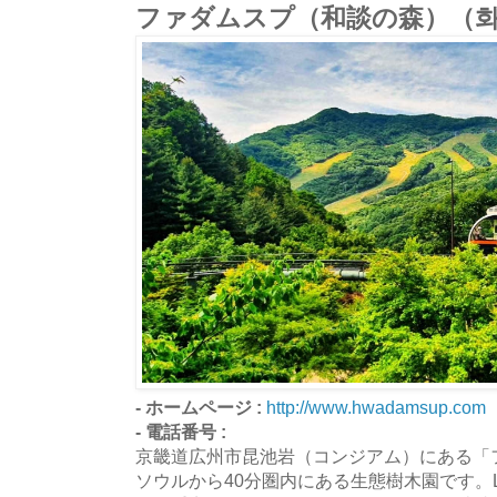
ファダムスプ（和談の森）（
- ホームページ :
http://www.hwadamsup.com
- 電話番号 :
京畿道広州市昆池岩（コンジアム）にある「
ソウルから40分圏内にある生態樹木園です。