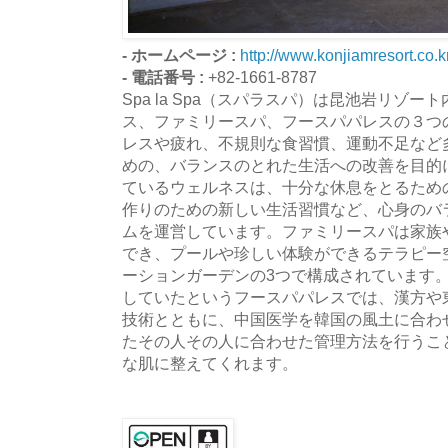
- ホームページ :
http://www.konjiamresort.co.k
- 電話番号 :
+82-1661-8787
Spa la Spa（スパラスパ）は昆池岩リゾ
ス、ファミリースパ、フースパパレスの３つ
レスや疲れ、不規則な食習慣、運動不足など
めの、バランスのとれた生活への改善を目的
ているウェルネスは、十分な休息をとるため
作りのための新しい生活習慣など、心身のバ
ムを運営しています。ファミリースパは家族
でき、プールや珍しい体験ができるテラピー
ーションガーデンの3つで構成されています
していたというフースパパレスでは、漢方や
技術とともに、中国医学を韓国の風土に合わ
たその人その人に合わせた管理方法を行うこ
な肌に整えてくれます。