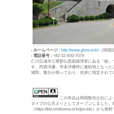
- ホームページ :
http://www.ghss.or.kr/
（韓国
- 電話番号 :
+82-32-930-7074
仁川広域市江華郡仏恩面徳津里にある「鎮」
す。丙寅洋擾、辛未洋擾時に激戦地となった
城郭、墩台が残っており、史跡に指定されて
この作品は韓国観光公社によっ
タイプの公共ヌリとしてオープンしました。
（https://kto.visitkorea.or.kr/jpn.