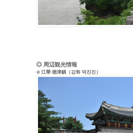
◎ 周辺観光情報
⊙ 江華 徳津鎮（강화 덕진진）