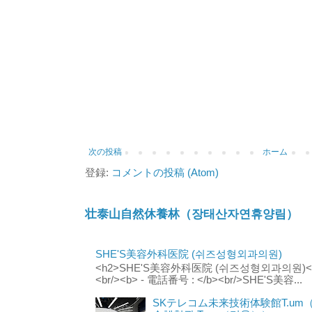
次の投稿
ホーム
登録:
コメントの投稿 (Atom)
壮泰山自然休養林（장태산자연휴양림）
SHE'S美容外科医院 (쉬즈성형외과의원)
<h2>SHE'S美容外科医院 (쉬즈성형외과의원)</h2
<br/><b> - 電話番号 : </b><br/>SHE'S美容...
SKテレコム未来技術体験館T.um