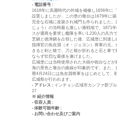
- 電話番号 :
1618年に高麗時代の外城を補修し1656年
設置しましたが、この堡の墩台は1679年に築
完全な石城に改築され城門も作られました。
じょう）の当時最も激しい激戦地で、1871年
スが通商を要求し艦隊を率い1,230人の兵
芝鎭と徳津鎭を占領した後、広城堡に到達し
指揮官の魚在淵（オ・ジェヨン）将軍の元、
きると剣と槍で、刀と槍が折れると石と拳で
ならず壮烈な最後を遂げました。
広城堡には当時使用された大砲や砲台などが
海の景色と墩台の曲線が印象的です。また、
暦4月24日には魚在淵将軍をはじめとして、
広城祭が行われます。
- アドレス :
インチョン広域市カンファ郡プル
27
※ 紹介情報
- 収容人員 :
- 体験可能年齢 :
- お問い合わせ及びご案内